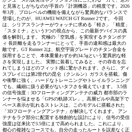
と見落としがちなのが手首の「計測機器」の精度です。2026
年3月、プロレベルの機能を備えながら驚異的なバランスで
登場したのが、HUAWEI WATCH GT Runner 2です。 今回
は、シリアスランナーがウォッチに求める「軽さ」「精度」
「スタミナ」という3つの視点から、この最新デバイスの真
価を解剖します。 究極の「空気感」を実現するチタンボデ
ィ 長距離を走るランナーにとって、手首の違和感は最大の
敵です。GT Runner 2は、航空宇宙グレードのチタン合金を
採用することで、本体重量わずか約34.5gという驚異的な軽
さを実現しました。 実際に装着してみると、その存在を忘
れてしまうほどのフィット感に驚かされます。さらに、ディ
スプレイには第2世代の昆仑（クンルン）ガラスを搭載。傷
や衝撃に強く、ハードなトレーニングやトレイルランニング
でも、繊細に扱う必要がないタフさを備えています。 3.5倍
の信号強度：3Dフローティングアンテナの威力 都市部のラ
ンナーを悩ませる「GPSの軌跡ズレ」。高層ビルや高架下で
ペース表示が乱れるストレスは、このモデルに搭載された
「3Dフローティングアンテナ」が解決してくれます。 アン
テナをラグ部分に配置する独創的な設計により、信号の受信
強度は従来比で3.5倍にまで高められました。これにより、
都心の複雑なコースでも、自分の走ったルートを誤差なく正