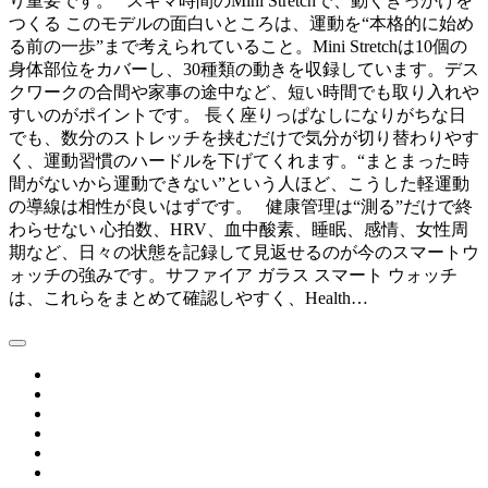
り重要です。 スキマ時間のMini Stretchで、動くきっかけを
つくる このモデルの面白いところは、運動を“本格的に始め
る前の一歩”まで考えられていること。Mini Stretchは10個の
身体部位をカバーし、30種類の動きを収録しています。デス
クワークの合間や家事の途中など、短い時間でも取り入れや
すいのがポイントです。 長く座りっぱなしになりがちな日
でも、数分のストレッチを挟むだけで気分が切り替わりやす
く、運動習慣のハードルを下げてくれます。“まとまった時
間がないから運動できない”という人ほど、こうした軽運動
の導線は相性が良いはずです。 健康管理は“測る”だけで終
わらせない 心拍数、HRV、血中酸素、睡眠、感情、女性周
期など、日々の状態を記録して見返せるのが今のスマートウ
ォッチの強みです。サファイア ガラス スマート ウォッチ
は、これらをまとめて確認しやすく、Health…