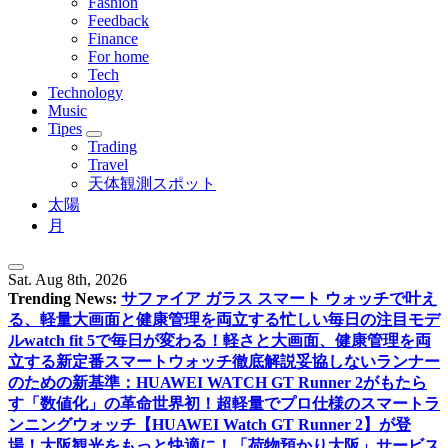
Fashion
Feedback
Finance
For home
Tech
Technology
Music
Tipes
Trading
Travel
天体観測スポット
太陽
月
Sat. Aug 8th, 2026
Trending News:
サファイア ガラス スマート ウォッチで叶え
る、軽量大画面と健康管理を両立する忙しい毎日の注目モデ
ル
watch fit 5で毎日が変わる！軽さと大画面、健康管理を両
立する新定番スマートウォッチ徹底解説
妥協しないランナー
のための新基準：HUAWEI WATCH GT Runner 2がもたら
す「数値化」の革命
世界初！超軽量でプロ仕様のスマートラ
ンニングウォッチ【HUAWEI Watch GT Runner 2】が登
場！
大阪観光をもっと快適に！「荷物預かり大阪」サービス