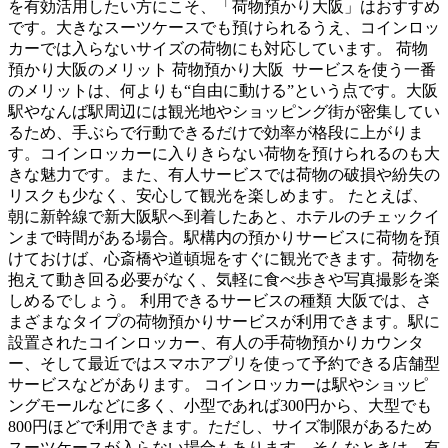
を有効活用したい方にこそ、「荷物預かり大阪」はおすすめ
です。大きなスーツケースでも預けられるうえ、コインロッ
カーでは入らないサイズの荷物にも対応しています。 荷物
預かり大阪のメリット 荷物預かり大阪 サービスを使う一番
のメリットは、何よりも“自由に動ける”という点です。大阪
駅やなんば駅周辺には観光地やショッピング街が密集してい
るため、手ぶらで行動できるだけで効率が格段に上がりま
す。コインロッカーに入りきらない荷物を預けられるのも大
きな魅力です。また、有人サービスでは荷物の破損や紛失の
リスクも少なく、安心して観光を楽しめます。 たとえば、
朝に新幹線で新大阪駅へ到着したあと、ホテルのチェックイ
ンまで時間がある場合。駅構内の預かりサービスに荷物を預
けておけば、心斎橋や道頓堀をすぐに観光できます。荷物を
抱えて動き回る必要がなく、気軽に食べ歩きや写真撮影を楽
しめるでしょう。 利用できるサービスの種類 大阪では、さ
まざまなタイプの荷物預かりサービスが利用できます。駅に
設置されたコインロッカー、有人の手荷物預かりカウンタ
ー、そして最近ではスマホアプリを使って予約できる店舗型
サービスなどがあります。 コインロッカーは駅やショッピ
ングモールなどに多く、小型であれば300円から、大型でも
800円ほどで利用できます。ただし、サイズ制限があるため
スーツケースが入らない場合もあります。そんなときは、有