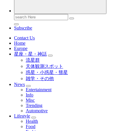
Search
for:
Subscribe
Contact Us
Home
Europe
星座・星・神話
流星群
天体観測スポット
惑星・小惑星・彗星
雑学・その他
News
Entertainment
Info
Misc
Trending
Automotive
Lifestyle
Health
Food