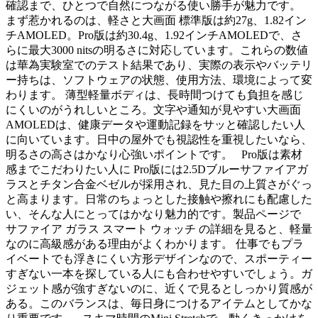
確認まで、ひとつで自然につながる使い勝手が魅力です。
まず惹かれるのは、軽さと大画面 標準版は約27g、1.82イン
チAMOLED。Pro版は約30.4g、1.92インチAMOLEDで、さ
らに最大3000 nitsの明るさに対応しています。これらの数値
は華為実験室でのテスト結果であり、実際の表示やバッテリ
ー持ちは、ソフトウェアの状態、使用方法、環境によって変
わります。 薄型軽量ボディは、長時間つけても負担を感じ
にくいのがうれしいところ。文字や通知が見やすい大画面
AMOLEDは、健康データや運動記録をサッと確認したい人
に向いています。日中の屋外でも視認性を重視したいなら、
明るさの高さはかなり心強いポイントです。 Pro版は素材
感までこだわりたい人に Pro版には2.5Dブルーサファイアガ
ラスとチタン合金ベゼルが採用され、見た目の上質さがぐっ
と高まります。日常のちょっとした接触や擦れにも配慮した
い、そんな人にとってはかなり魅力的です。製品ページで
サファイア ガラス スマート ウォッチ の詳細を見ると、軽量
なのに高級感がある理由がよくわかります。 仕事でもプラ
イベートでも浮きにくい方形デザインなので、スポーティー
すぎない一本を探している人にも合わせやすいでしょう。ガ
ジェット感が強すぎないのに、近くで見るとしっかり質感が
ある。このバランスは、毎日身につけるアイテムとしてかな