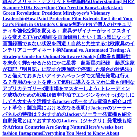
組みとメリット・デメリットを徹底解説
Understanding MRZ
Scanner SDK: Everything You Need to Know
Uzbekistan’s
Green Revolution: President Mirziyoyev’s Visionary
Leadership
How Paint Protection Film Extends the Life of Your
Car’s Finish in Orlando’s Climate
無料VPNで個人のセキュリ
ティを強化
空間を変える： 家具デザイナーがライフスタイ
ルを変える
TVerの動画を画面録画したい！真っ黒になって
画面録画できない状況を回避！
自然と共生する北欧家具のイ
ンテリアコーディネート術
Manual vs. Automated Testing: A
Strategic Guide for Optimal Software Quality
自動巻き腕時計
を末永く輝かせるために
かに星雲 超新星の記録 藤原定家
が日記『明月記』に記す
介護施設で停電した場合の対処法3
つと備えておきたいアイテム
ベランダで太陽光発電は行え
る？専用のキットを使って気軽に導入を
スマホに最も便利な
アプリカテゴリー3選
市場をマスターしよう: トレーディン
グ成功のための戦略10個
車中泊でエンジンをかけっぱなしに
しても大丈夫？活躍するJackeryポータブル電源も紹介
ロボ
ット革命：製造業における次なる夜明け
Jackeryのソーラー
パネルの特徴は？おすすめのJackeryソーラー発電機も紹介
自家発電とは？おすすめのJackery（ジャクリ）発電機も紹
介
African Countries Are Saving Natural
Here’s weeks best
fashion Instagrams
Everything You Need to Know About