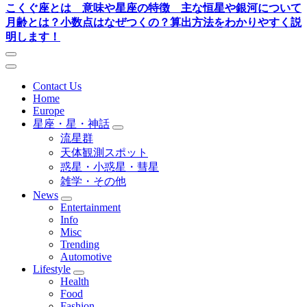
こくぐ座とは 意味や星座の特徴 主な恒星や銀河について
月齢とは？小数点はなぜつくの？算出方法をわかりやすく説
明します！
Contact Us
Home
Europe
星座・星・神話
流星群
天体観測スポット
惑星・小惑星・彗星
雑学・その他
News
Entertainment
Info
Misc
Trending
Automotive
Lifestyle
Health
Food
Fashion