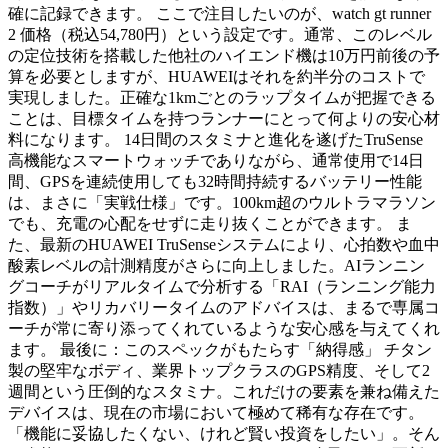
確に記録できます。 ここで注目したいのが、watch gt runner
2 価格（税込54,780円）という設定です。通常、このレベル
の定位技術を搭載した他社のハイエンド機は10万円前後の予
算を必要としますが、HUAWEIはそれを約半分のコストで
実現しました。正確な1kmごとのラップタイムが把握できる
ことは、目標タイムを持つランナーにとって何よりの安心材
料になります。 14日間のスタミナと進化を遂げたTruSense
高機能なスマートウォッチでありながら、通常使用で14日
間、GPSを連続使用しても32時間持続するバッテリー性能
は、まさに「実戦仕様」です。100km超のウルトラマラソン
でも、充電の心配をせずに走り抜くことができます。 ま
た、最新のHUAWEI TruSenseシステムにより、心拍数や血中
酸素レベルの計測精度がさらに向上しました。AIランニン
グコーチがリアルタイムで分析する「RAI（ランニング能力
指数）」やリカバリータイムのアドバイスは、まるで専属コ
ーチが常に寄り添ってくれているような安心感を与えてくれ
ます。 最後に：このスペックがもたらす「納得感」 チタン
製の堅牢なボディ、業界トップクラスのGPS精度、そして2
週間という圧倒的なスタミナ。これだけの要素を兼ね備えた
デバイスは、現在の市場において極めて稀有な存在です。
「機能に妥協したくない、けれど賢い投資をしたい」。そん