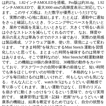
は約27g、1.82インチAMOLEDを搭載。Pro版は約30.4g、1.92
インチAMOLEDで、最大3000 nitsの高輝度表示に対応してい
ます。 このサイズ感は、ただ数字が優秀というだけでな
く、実際の使い心地に直結します。たとえば、通勤中に通知
をさっと確認したいとき、ランニング中にペースを見たいと
き、屋外で画面を見返したいときなど、大きくて明るい表示
は小さなストレスを減らしてくれるのです。 なお、輝度や
表示の見え方は華為ラボでのテスト値であり、実際の使用感
は製品構成、ソフトウェア版本、使い方、環境によって変わ
ります。 “すきま時間”を味方にするMini Stretch 運動を習慣
化したいと思っても、まとまった時間を確保するのは簡単で
はありません。そこで便利なのが、Mini Stretchの軽運動体験
です。 この機能は10個の身体部位、30種類の動作をカバー
しており、デスクワークの合間や家事の前後など、短い時間
でも体をほぐしやすいのが特徴です。 「本格的なトレーニ
ングを毎日続けるのは難しいけれど、何もしないのも気にな
る」 そんな人にとって、watch fit 5はちょうどいい距離感で
寄り添ってくれます。 激しい運動ではなく、日常のリズム
を崩さずに動くきっかけをつくるという意味で、かなり実用
的です。 健康管理は“監測・記録・把握”がちょうどいい 健
康系の機能は、結果を断定するためではなく、自分の状態を