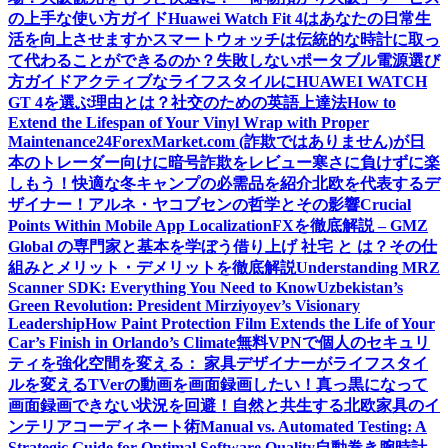
の上手な使い方ガイド
Huawei Watch Fit 4はあなたの日常生
活を向上させますか
スマートウォッチは伝統的な時計に取っ
て代わることができるのか？
失敗しないポータブル電源選び
方ガイド
アクティブなライフスタイルにHUAWEI WATCH
GT 4を選ぶ理由とは？
社交のための英語上達法
How to
Extend the Lifespan of Your Vinyl Wrap with Proper
Maintenance
24ForexMarket.com (詐欺ではありません)が日
本のトレーダー向けに暗号詐欺をレビュー
寒さに負けずに楽
しもう！快適な冬キャンプの必需品を紹介
北欧を代表するデ
ザイナー！アルネ・ヤコブセンの哲学とその影響
Crucial
Points Within Mobile App Localization
FXを徹底解説 – GMZ
Global の専門家と基本を学ぼう
借り上げ 社宅 と は？その仕
組みとメリット・デメリットを徹底解説
Understanding MRZ
Scanner SDK: Everything You Need to Know
Uzbekistan’s
Green Revolution: President Mirziyoyev’s Visionary
Leadership
How Paint Protection Film Extends the Life of Your
Car’s Finish in Orlando’s Climate
無料VPNで個人のセキュリ
ティを強化
空間を変える： 家具デザイナーがライフスタイ
ルを変える
TVerの動画を画面録画したい！真っ黒になって
画面録画できない状況を回避！
自然と共生する北欧家具のイ
ンテリアコーディネート術
Manual vs. Automated Testing: A
Strategic Guide for Optimal Software Quality
自動巻き腕時計