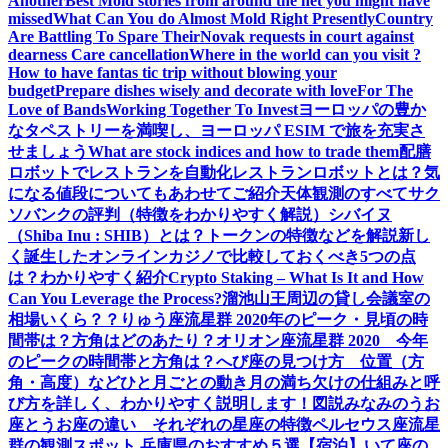
Another
Best Mold stories from around the net you might have
missed
What Can You do Almost Mold Right Presently
Country
Are Battling To Spare Their
Novak requests in court against
dearness Care cancellation
Where in the world can you visit ?
How to have fantas tic trip without blowing your
budget
Prepare dishes wisely and decorate with love
For The
Love of Bands
Working Together To Invest
ヨーロッパの豊か
なタペストリーを満喫し、ヨーロッパ ESIM で旅を充実さ
せましょう
What are stock indices and how to trade them
配膳
ロボットでレストランを自動化
レストランロボットとは？気
になる値段についてもあわせてご紹介
天体観測のすべて
サク
ソバンクの評判（特徴をわかりやすく解説）
シバイヌ
（Shiba Inu : SHIB）とは？トークンの特徴などを解説
新し
く誕生したオンラインカジノで比較しておくべき5つの点
は？わかりやすく紹介
Crypto Staking – What Is It and How
Can You Leverage the Process?
溜池山王周辺の貸し会議室の
相場いくら？？
りゅう座流星群 2020年のピーク・見頃の時
間帯は？方角はどのあたり？
オリオン座流星群 2020 今年
のピークの時間帯と方角は？
へび座の見つけ方 位置（方
角・高度）などひと月ごとの動き
月の満ち欠けの仕組みと呼
び方を詳しく、わかりやすく説明します！図説
みなみのうお
座とうお座の違い それぞれの星座の特徴
ペルセウス座流星
群の観測スポット 兵庫県のおすすめ５選【宿泊】
いて座の