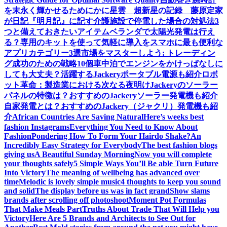
を末永く輝かせるために
かに星雲 超新星の記録 藤原定家
が日記『明月記』に記す
介護施設で停電した場合の対処法3
つと備えておきたいアイテム
ベランダで太陽光発電は行え
る？専用のキットを使って気軽に導入を
スマホに最も便利な
アプリカテゴリー3選
市場をマスターしよう: トレーディン
グ成功のための戦略10個
車中泊でエンジンをかけっぱなしに
しても大丈夫？活躍するJackeryポータブル電源も紹介
ロボ
ット革命：製造業における次なる夜明け
Jackeryのソーラー
パネルの特徴は？おすすめのJackeryソーラー発電機も紹介
自家発電とは？おすすめのJackery（ジャクリ）発電機も紹
介
African Countries Are Saving Natural
Here’s weeks best
fashion Instagrams
Everything You Need to Know About
Fashion
Pondering How To Form Your Hairdo Shake?
An
Incredibly Easy Strategy for Everybody
The best fashion blogs
giving us
A Beautiful Sunday Morning
Now you will complete
your thoughts safely
5 Simple Ways You’ll Be able Turn Future
Into Victory
The meaning of wellbeing has advanced over
time
Melodic is lovely simple music
4 thoughts to keep you sound
and solid
The display before us was in fact grand
Show slams
brands after scrolling off photoshoot
Moment Pot Formulas
That Make Meals Part
Truths About Trade That Will Help you
Victory
Here Are 5 Brands and Architects to See Out for