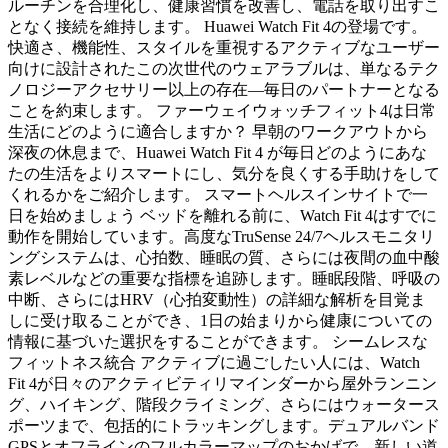
ルーチンを合理化し、健康習慣を改善し、電話を取り出すこ
となく接続を維持します。 Huawei Watch Fit 4の登場です。
快適さ、機能性、スタイルを重視するアクティブなユーザー
向けに設計されたこの次世代のウェアラブルは、単なるテク
ノロジーアクセサリー以上の存在—毎日のパートナーとなる
ことを約束します。 ファーウェイウォッチフィット4は日常
生活にどのように適合しますか？ 早朝のワークアウトから
深夜の休息まで、Huawei Watch Fit 4 が毎日どのようにあな
たの生活をよりスマートにし、気分を良くする手助けをして
くれるかをご紹介します。 スマートヘルスインサイトで一
日を始めましょう ベッドを離れる前に、Watch Fit 4はすでに
動作を開始しています。高度なTruSense 24/7ヘルスモニタリ
ングシステムは、心拍数、睡眠の質、さらには夜間の血中酸
素レベルなどの重要な指標を追跡します。睡眠段階、呼吸の
中断、さらにはHRV（心拍変動性）の詳細な解析を目覚ま
しに受け取ることができ、1日の始まりから健康についての
情報に基づいた選択をすることができます。 シームレスな
フィットネス統合 アクティブに過ごしたい人には、Watch
Fit 4が日々のアクティビティリマインダーから屋外ランニン
グ、ハイキング、階段クライミング、さらにはウォータース
ポーツまで、包括的にトラッキングします。デュアルバンド
GPSとオフラインのフルカラーマップのおかげで、新しい道