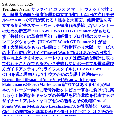
Skip
Sat. Aug 8th, 2026
to
Trending News:
サファイア ガラス スマート ウォッチで叶え
content
る、軽量大画面と健康管理を両立する忙しい毎日の注目モデ
ル
watch fit 5で毎日が変わる！軽さと大画面、健康管理を両
立する新定番スマートウォッチ徹底解説
妥協しないランナー
のための新基準：HUAWEI WATCH GT Runner 2がもたら
す「数値化」の革命
世界初！超軽量でプロ仕様のスマートラ
ンニングウォッチ【HUAWEI Watch GT Runner 2】が登
場！
大阪観光をもっと快適に！「荷物預かり大阪」サービス
の上手な使い方ガイド
Huawei Watch Fit 4はあなたの日常生
活を向上させますか
スマートウォッチは伝統的な時計に取っ
て代わることができるのか？
失敗しないポータブル電源選び
方ガイド
アクティブなライフスタイルにHUAWEI WATCH
GT 4を選ぶ理由とは？
社交のための英語上達法
How to
Extend the Lifespan of Your Vinyl Wrap with Proper
Maintenance
24ForexMarket.com (詐欺ではありません)が日
本のトレーダー向けに暗号詐欺をレビュー
寒さに負けずに楽
しもう！快適な冬キャンプの必需品を紹介
北欧を代表するデ
ザイナー！アルネ・ヤコブセンの哲学とその影響
Crucial
Points Within Mobile App Localization
FXを徹底解説 – GMZ
Global の専門家と基本を学ぼう
借り上げ 社宅 と は？その仕