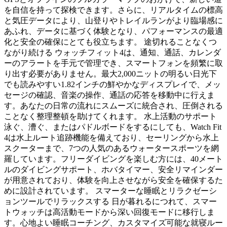
を自信を持って探検できます。さらに、リアルタイムの標高
と気圧データにより、山登りやトレイルランがより臨場感に
あふれ、データに基づく体験となり、パフォーマンスの最適
化と安全の確保にとても役立ちます。 途切れることなくつ
ながり続ける ウォッチフィット4は、通知、通話、カレンダ
ーのアラートを手元で管理でき、スマートフォンを頻繁に取
り出す必要がありません。最大2,000ニットの明るい日光下
でも読みやすい1.82インチの鮮やかなディスプレイで、メッ
セージの確認、音楽の操作、通話の応答を移動中に行えま
す。あなたの日常の流れにスムーズに統合され、圧倒される
ことなく整理整頓を助けてくれます。 水上活動のサポート
泳ぐ、漕ぐ、またはパドルボードをするにしても、Watch Fit
4は水上ルート追跡機能を備えており、セーリングから水上
スクーターまで、7つの人気のあるウォータースポーツを網
羅しています。フリーダイビングを楽しむ方には、40メート
ルのダイビングサポート、ホバタイマー、安全リマインダー
が用意されており、体験を向上させながら安全を確保するた
めに設計されています。 スマーターな睡眠とリラクゼーシ
ョンツールでリラックスする 日が暮れるにつれて、スマー
トウォッチは高活動モードから深い回復モードに移行しま
す。心地よい睡眠コーチング、カスタマイズ可能な就寝ルー