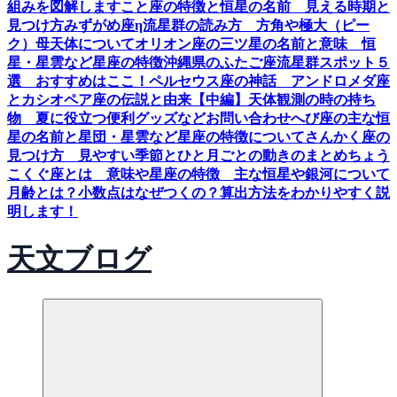
組みを図解します
こと座の特徴と恒星の名前 見える時期と
見つけ方
みずがめ座η流星群の読み方 方角や極大（ピー
ク）母天体について
オリオン座の三ツ星の名前と意味 恒
星・星雲など星座の特徴
沖縄県のふたご座流星群スポット５
選 おすすめはここ！
ペルセウス座の神話 アンドロメダ座
とカシオペア座の伝説と由来【中編】
天体観測の時の持ち
物 夏に役立つ便利グッズなど
お問い合わせ
へび座の主な恒
星の名前と星団・星雲など星座の特徴について
さんかく座の
見つけ方 見やすい季節とひと月ごとの動きのまとめ
ちょう
こくぐ座とは 意味や星座の特徴 主な恒星や銀河について
月齢とは？小数点はなぜつくの？算出方法をわかりやすく説
明します！
天文ブログ