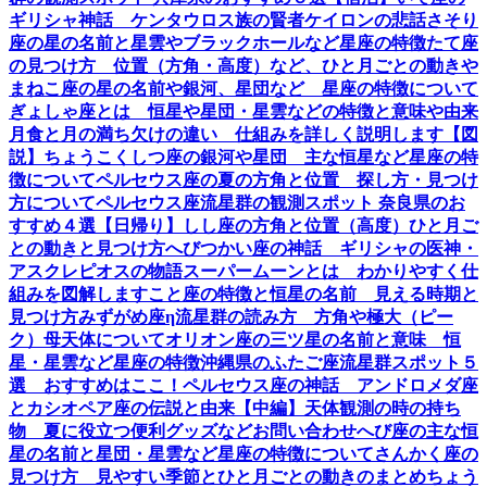
ギリシャ神話 ケンタウロス族の賢者ケイロンの悲話
さそり
座の星の名前と星雲やブラックホールなど星座の特徴
たて座
の見つけ方 位置（方角・高度）など、ひと月ごとの動き
や
まねこ座の星の名前や銀河、星団など 星座の特徴について
ぎょしゃ座とは 恒星や星団・星雲などの特徴と意味や由来
月食と月の満ち欠けの違い 仕組みを詳しく説明します【図
説】
ちょうこくしつ座の銀河や星団 主な恒星など星座の特
徴について
ペルセウス座の夏の方角と位置 探し方・見つけ
方について
ペルセウス座流星群の観測スポット 奈良県のお
すすめ４選【日帰り】
しし座の方角と位置（高度）ひと月ご
との動きと見つけ方
へびつかい座の神話 ギリシャの医神・
アスクレピオスの物語
スーパームーンとは わかりやすく仕
組みを図解します
こと座の特徴と恒星の名前 見える時期と
見つけ方
みずがめ座η流星群の読み方 方角や極大（ピー
ク）母天体について
オリオン座の三ツ星の名前と意味 恒
星・星雲など星座の特徴
沖縄県のふたご座流星群スポット５
選 おすすめはここ！
ペルセウス座の神話 アンドロメダ座
とカシオペア座の伝説と由来【中編】
天体観測の時の持ち
物 夏に役立つ便利グッズなど
お問い合わせ
へび座の主な恒
星の名前と星団・星雲など星座の特徴について
さんかく座の
見つけ方 見やすい季節とひと月ごとの動きのまとめ
ちょう