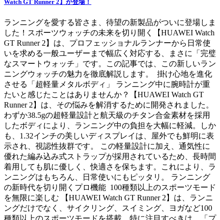
Watch GT Runner 2】が登場！
ランニングを愛する皆さま、待望の新製品がついに登場しま
した！スポーツウォッチの未来を切り開く【HUAWEI Watch
GT Runner 2】は、プロフェッショナルランナーから日常使
いを求める一般ユーザーまで幅広く対応する、まさに「完璧
なスマートウォッチ」です。この記事では、この新しいラン
ニングウォッチの魅力を徹底解説します。 掛け心地を進化
させる「超軽量メタルボディ」 ランニング中に腕時計が重
たいと感じたことはありませんか？【HUAWEI Watch GT
Runner 2】は、その悩みを解消するために開発されました。
わずか38.5gの超軽量設計と航天級のチタン合金素材を採用
したボディにより、ランニング中の負担を大幅に軽減。しか
も、1.32インチの美しいディスプレイは、屋外でも鮮明に表
示され、視認性抜群です。 この軽量設計に加え、通気性に
優れた編み込み式ストラップが採用されているため、長時間
着用しても肌に優しく、快適さを保ちます。これにより、ラ
ンニングはもちろん、日常使いにもピッタリ。 ランニング
の新時代を切り開くプロ機能 100種類以上のスポーツモード
を無限に楽しむ 【HUAWEI Watch GT Runner 2】は、ランニ
ングだけでなく、サイクリング、スイミング、ヨガなど100
種類以上のスポーツモードを搭載。特に注目すべきは、「プ