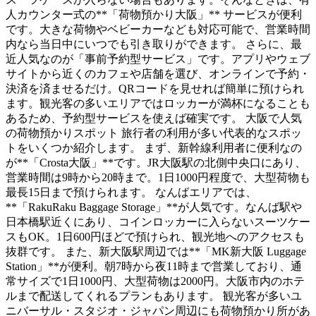
人カウンター式の**「荷物預かり大阪」** サービスが便利
です。大きな荷物やベビーカーなども対応可能で、営業時間
内なら当日中にいつでも引き取りができます。 さらに、最
近人気なのが「事前予約型サービス」です。アプリやウェブ
サイトから近くのカフェや店舗を選び、オンラインで予約・
決済を済ませるだけ。QRコードを見せれば簡単に預けられ
ます。観光客の多いエリアではロッカーが満杯になることも
あるため、予約型サービスを使えば確実です。 大阪で人気
の荷物預かりスポット 旅行者の利用が多い代表的なスポッ
トをいくつか紹介します。 まず、新幹線利用者に便利なの
が**「Crosta大阪」**です。JR大阪駅の北側中央口にあり、
営業時間は9時から20時まで。1日1000円程度で、大型荷物も
最長15日まで預けられます。 なんばエリアでは、
**「RakuRaku Baggage Storage」**が人気です。なんば駅や
日本橋駅近くにあり、コインロッカーに入らないスーツケー
スもOK。1日600円ほどで預けられ、観光地へのアクセスも
抜群です。 また、新大阪駅周辺では**「MK新大阪 Luggage
Station」**が便利。朝7時から夜11時まで営業しており、通
常サイズで1日1000円、大型荷物は2000円。大阪市内のホテ
ルまで配送してくれるプランもあります。 観光客が多いユ
ニバーサル・スタジオ・ジャパン周辺にも荷物預かり所があ