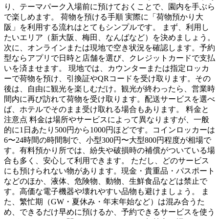
り、テーマパーク入場前に預けておくことで、園内を手ぶら
で楽しめます。 荷物を預ける手順 実際に「荷物預かり大
阪」を利用する流れはとてもシンプルです。 まず、利用し
たいエリア（新大阪、梅田、なんばなど）を決めましょう。
次に、オンラインまたは現地で空き状況を確認します。予約
型ならアプリで日時と店舗を選び、クレジットカードで支払
いを済ませます。 現地では、カウンターまたは指定ロッカ
ーで荷物を預け、引換証やQRコードを受け取ります。その
後は、自由に観光を楽しむだけ。観光が終わったら、営業時
間内に再び訪れて荷物を受け取ります。配送サービスを選べ
ば、ホテルでそのまま受け取れる場合もあります。 料金と
注意点 料金は場所やサービスによって異なりますが、一般
的に1日あたり500円から1000円ほどです。コインロッカーは
6〜24時間の時間制で、小型300円〜大型800円程度が相場で
す。有料預かり所では、紛失や破損時の補償がついている場
合も多く、安心して利用できます。 ただし、どのサービス
にも預けられない物があります。現金・貴重品・パスポート
などのほか、液体、危険物、動物、生鮮食品などは禁止で
す。高価な電子機器や壊れやすい品物も避けましょう。 ま
た、繁忙期（GW・夏休み・年末年始など）は混み合うた
め、できるだけ早めに預けるか、予約できるサービスを使う