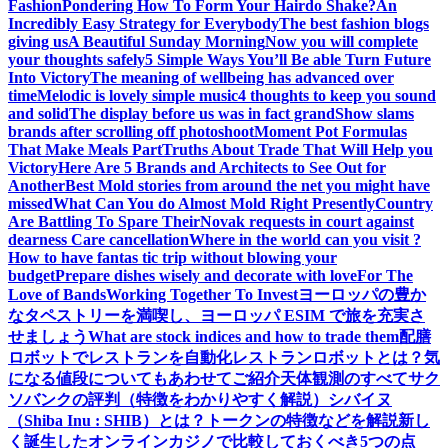
Fashion
Pondering How To Form Your Hairdo Shake?
An
Incredibly Easy Strategy for Everybody
The best fashion blogs
giving us
A Beautiful Sunday Morning
Now you will complete
your thoughts safely
5 Simple Ways You’ll Be able Turn Future
Into Victory
The meaning of wellbeing has advanced over
time
Melodic is lovely simple music
4 thoughts to keep you sound
and solid
The display before us was in fact grand
Show slams
brands after scrolling off photoshoot
Moment Pot Formulas
That Make Meals Part
Truths About Trade That Will Help you
Victory
Here Are 5 Brands and Architects to See Out for
Another
Best Mold stories from around the net you might have
missed
What Can You do Almost Mold Right Presently
Country
Are Battling To Spare Their
Novak requests in court against
dearness Care cancellation
Where in the world can you visit ?
How to have fantas tic trip without blowing your
budget
Prepare dishes wisely and decorate with love
For The
Love of Bands
Working Together To Invest
ヨーロッパの豊か
なタペストリーを満喫し、ヨーロッパ ESIM で旅を充実さ
せましょう
What are stock indices and how to trade them
配膳
ロボットでレストランを自動化
レストランロボットとは？気
になる値段についてもあわせてご紹介
天体観測のすべて
サク
ソバンクの評判（特徴をわかりやすく解説）
シバイヌ
（Shiba Inu : SHIB）とは？トークンの特徴などを解説
新し
く誕生したオンラインカジノで比較しておくべき5つの点