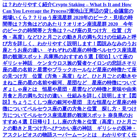
は？わかりやすく紹介
Crypto Staking – What Is It and How
Can You Leverage the Process?
溜池山王周辺の貸し会議室の
相場いくら？？
りゅう座流星群 2020年のピーク・見頃の時
間帯は？方角はどのあたり？
オリオン座流星群 2020 今年
のピークの時間帯と方角は？
へび座の見つけ方 位置（方
角・高度）などひと月ごとの動き
月の満ち欠けの仕組みと呼
び方を詳しく、わかりやすく説明します！図説
みなみのうお
座とうお座の違い それぞれの星座の特徴
ペルセウス座流星
群の観測スポット 兵庫県のおすすめ５選【宿泊】
いて座の
ギリシャ神話 ケンタウロス族の賢者ケイロンの悲話
さそり
座の星の名前と星雲やブラックホールなど星座の特徴
たて座
の見つけ方 位置（方角・高度）など、ひと月ごとの動き
や
まねこ座の星の名前や銀河、星団など 星座の特徴について
ぎょしゃ座とは 恒星や星団・星雲などの特徴と意味や由来
月食と月の満ち欠けの違い 仕組みを詳しく説明します【図
説】
ちょうこくしつ座の銀河や星団 主な恒星など星座の特
徴について
ペルセウス座の夏の方角と位置 探し方・見つけ
方について
ペルセウス座流星群の観測スポット 奈良県のお
すすめ４選【日帰り】
しし座の方角と位置（高度）ひと月ご
との動きと見つけ方
へびつかい座の神話 ギリシャの医神・
アスクレピオスの物語
スーパームーンとは わかりやすく仕