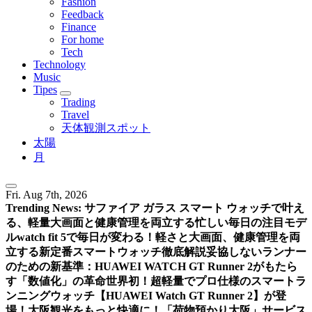
Fashion
Feedback
Finance
For home
Tech
Technology
Music
Tipes
Trading
Travel
天体観測スポット
太陽
月
Fri. Aug 7th, 2026
Trending News:
サファイア ガラス スマート ウォッチで叶え
る、軽量大画面と健康管理を両立する忙しい毎日の注目モデ
ル
watch fit 5で毎日が変わる！軽さと大画面、健康管理を両
立する新定番スマートウォッチ徹底解説
妥協しないランナー
のための新基準：HUAWEI WATCH GT Runner 2がもたら
す「数値化」の革命
世界初！超軽量でプロ仕様のスマートラ
ンニングウォッチ【HUAWEI Watch GT Runner 2】が登
場！
大阪観光をもっと快適に！「荷物預かり大阪」サービス