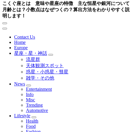
こくぐ座とは 意味や星座の特徴 主な恒星や銀河について
月齢とは？小数点はなぜつくの？算出方法をわかりやすく説
明します！
Contact Us
Home
Europe
星座・星・神話
流星群
天体観測スポット
惑星・小惑星・彗星
雑学・その他
News
Entertainment
Info
Misc
Trending
Automotive
Lifestyle
Health
Food
Fashion