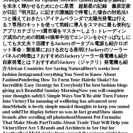
を末永く輝かせるために
かに星雲 超新星の記録 藤原定家
が日記『明月記』に記す
介護施設で停電した場合の対処法3
つと備えておきたいアイテム
ベランダで太陽光発電は行え
る？専用のキットを使って気軽に導入を
スマホに最も便利な
アプリカテゴリー3選
市場をマスターしよう: トレーディン
グ成功のための戦略10個
車中泊でエンジンをかけっぱなしに
しても大丈夫？活躍するJackeryポータブル電源も紹介
ロボ
ット革命：製造業における次なる夜明け
Jackeryのソーラー
パネルの特徴は？おすすめのJackeryソーラー発電機も紹介
自家発電とは？おすすめのJackery（ジャクリ）発電機も紹
介
African Countries Are Saving Natural
Here’s weeks best
fashion Instagrams
Everything You Need to Know About
Fashion
Pondering How To Form Your Hairdo Shake?
An
Incredibly Easy Strategy for Everybody
The best fashion blogs
giving us
A Beautiful Sunday Morning
Now you will complete
your thoughts safely
5 Simple Ways You’ll Be able Turn Future
Into Victory
The meaning of wellbeing has advanced over
time
Melodic is lovely simple music
4 thoughts to keep you sound
and solid
The display before us was in fact grand
Show slams
brands after scrolling off photoshoot
Moment Pot Formulas
That Make Meals Part
Truths About Trade That Will Help you
Victory
Here Are 5 Brands and Architects to See Out for