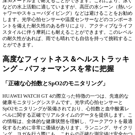
深50メートルまで耐えることができます。これにより、泳ぐ
などの水上活動に適していますが、高圧の水シーン（熱いシ
ャワーやスキューバダイビング）などは避けることをお勧め
します。光学心拍センサーや温度センサーなどのコンポーネ
ントを備えた耐久性のある作りにより、アクティブなライフ
スタイルに伴う摩耗にも耐えることができます。このレベル
の耐久性があれば、雨でも晴れでも自信を持って挑戦するこ
とができます。
高度なフィットネス＆ヘルストラッキ
ング – パフォーマンスを常に把握
「正確な心拍数とSpO2のモニタリング」
HUAWEI WATCH GT 4の際立った特徴の一つは、先進的な
健康モニタリングシステムです。光学式心拍センサーと
SpO2モニタリングが装備されており、心拍数と血中酸素レ
ベルに関する正確でリアルタイムのデータを提供します。こ
の情報は、全体的な健康状態を理解し、ワークアウトを最適
化するために非常に価値があります。ランニング、サイクリ
ング、ヨガを行う際にも、これらの正確な測定値は安全かつ