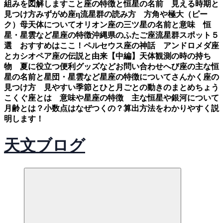
組みを図解します
こと座の特徴と恒星の名前 見える時期と
見つけ方
みずがめ座η流星群の読み方 方角や極大（ピー
ク）母天体について
オリオン座の三ツ星の名前と意味 恒
星・星雲など星座の特徴
沖縄県のふたご座流星群スポット５
選 おすすめはここ！
ペルセウス座の神話 アンドロメダ座
とカシオペア座の伝説と由来【中編】
天体観測の時の持ち
物 夏に役立つ便利グッズなど
お問い合わせ
へび座の主な恒
星の名前と星団・星雲など星座の特徴について
さんかく座の
見つけ方 見やすい季節とひと月ごとの動きのまとめ
ちょう
こくぐ座とは 意味や星座の特徴 主な恒星や銀河について
月齢とは？小数点はなぜつくの？算出方法をわかりやすく説
明します！
天文ブログ