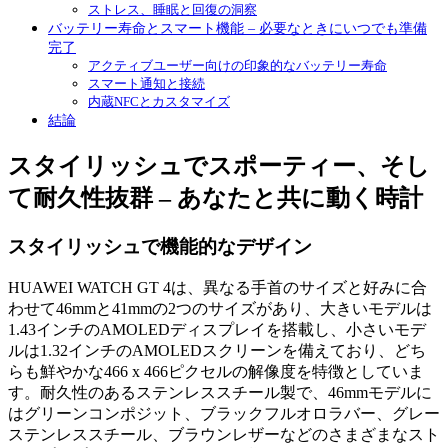
ストレス、睡眠と回復の洞察
バッテリー寿命とスマート機能 – 必要なときにいつでも準備
完了
アクティブユーザー向けの印象的なバッテリー寿命
スマート通知と接続
内蔵NFCとカスタマイズ
結論
スタイリッシュでスポーティー、そし
て耐久性抜群 – あなたと共に動く時計
スタイリッシュで機能的なデザイン
HUAWEI WATCH GT 4は、異なる手首のサイズと好みに合
わせて46mmと41mmの2つのサイズがあり、大きいモデルは
1.43インチのAMOLEDディスプレイを搭載し、小さいモデ
ルは1.32インチのAMOLEDスクリーンを備えており、どち
らも鮮やかな466 x 466ピクセルの解像度を特徴としていま
す。耐久性のあるステンレススチール製で、46mmモデルに
はグリーンコンポジット、ブラックフルオロラバー、グレー
ステンレススチール、ブラウンレザーなどのさまざまなスト