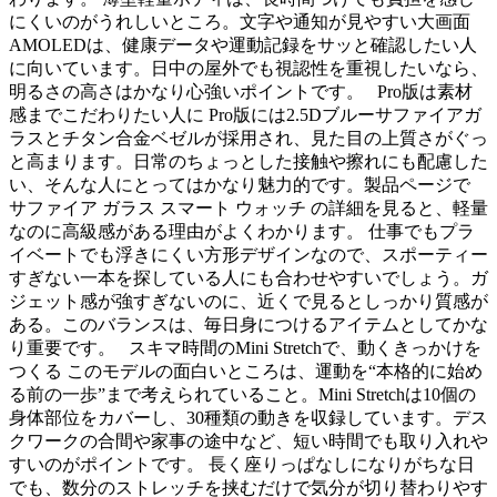
にくいのがうれしいところ。文字や通知が見やすい大画面
AMOLEDは、健康データや運動記録をサッと確認したい人
に向いています。日中の屋外でも視認性を重視したいなら、
明るさの高さはかなり心強いポイントです。 Pro版は素材
感までこだわりたい人に Pro版には2.5Dブルーサファイアガ
ラスとチタン合金ベゼルが採用され、見た目の上質さがぐっ
と高まります。日常のちょっとした接触や擦れにも配慮した
い、そんな人にとってはかなり魅力的です。製品ページで
サファイア ガラス スマート ウォッチ の詳細を見ると、軽量
なのに高級感がある理由がよくわかります。 仕事でもプラ
イベートでも浮きにくい方形デザインなので、スポーティー
すぎない一本を探している人にも合わせやすいでしょう。ガ
ジェット感が強すぎないのに、近くで見るとしっかり質感が
ある。このバランスは、毎日身につけるアイテムとしてかな
り重要です。 スキマ時間のMini Stretchで、動くきっかけを
つくる このモデルの面白いところは、運動を“本格的に始め
る前の一歩”まで考えられていること。Mini Stretchは10個の
身体部位をカバーし、30種類の動きを収録しています。デス
クワークの合間や家事の途中など、短い時間でも取り入れや
すいのがポイントです。 長く座りっぱなしになりがちな日
でも、数分のストレッチを挟むだけで気分が切り替わりやす