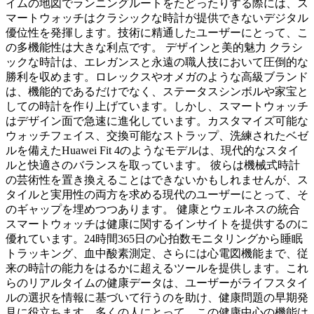
イムの地図でランニングルートをたどったりする際には、ス
マートウォッチはクラシックな時計が提供できないデジタル
優位性を発揮します。技術に精通したユーザーにとって、こ
の多機能性は大きな利点です。 デザインと美的魅力 クラシ
ックな時計は、エレガンスと永遠の職人技において圧倒的な
勝利を収めます。ロレックスやオメガのような高級ブランド
は、機能的であるだけでなく、ステータスシンボルや家宝と
しての時計を作り上げています。しかし、スマートウォッチ
はデザイン面で急速に進化しています。カスタマイズ可能な
ウォッチフェイス、交換可能なストラップ、洗練されたベゼ
ルを備えたHuawei Fit 4のようなモデルは、現代的なスタイ
ルと快適さのバランスを取っています。 彼らは機械式時計
の芸術性を置き換えることはできないかもしれませんが、ス
タイルと実用性の両方を求める現代のユーザーにとって、そ
のギャップを埋めつつあります。 健康とウェルネスの統合
スマートウォッチは健康に関するインサイトを提供するのに
優れています。24時間365日の心拍数モニタリングから睡眠
トラッキング、血中酸素測定、さらには心電図機能まで、従
来の時計の能力をはるかに超えるツールを提供します。これ
らのリアルタイムの健康データは、ユーザーがライフスタイ
ルの選択を情報に基づいて行うのを助け、健康問題の早期発
見に役立ちます。多くの人にとって、この健康中心の機能は