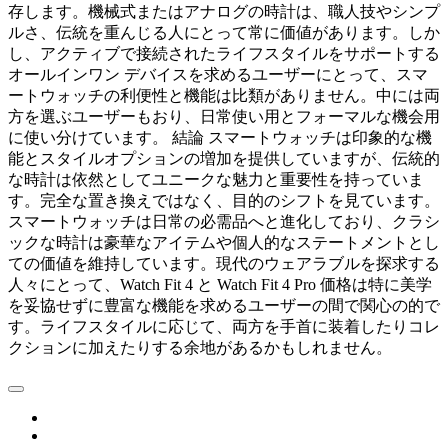
存します。機械式またはアナログの時計は、職人技やシンプ
ルさ、伝統を重んじる人にとって常に価値があります。しか
し、アクティブで接続されたライフスタイルをサポートする
オールインワン デバイスを求めるユーザーにとって、スマ
ートウォッチの利便性と機能は比類がありません。中には両
方を選ぶユーザーもおり、日常使い用とフォーマルな機会用
に使い分けています。 結論 スマートウォッチは印象的な機
能とスタイルオプションの増加を提供していますが、伝統的
な時計は依然としてユニークな魅力と重要性を持っていま
す。完全な置き換えではなく、目的のシフトを見ています。
スマートウォッチは日常の必需品へと進化しており、クラシ
ックな時計は豪華なアイテムや個人的なステートメントとし
ての価値を維持しています。現代のウェアラブルを探求する
人々にとって、Watch Fit 4 と Watch Fit 4 Pro 価格は特に美学
を妥協せずに豊富な機能を求めるユーザーの間で関心の的で
す。ライフスタイルに応じて、両方を手首に装着したりコレ
クションに加えたりする余地があるかもしれません。