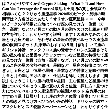
は？わかりやすく紹介
Crypto Staking – What Is It and How
Can You Leverage the Process?
溜池山王周辺の貸し会議室の
相場いくら？？
りゅう座流星群 2020年のピーク・見頃の時
間帯は？方角はどのあたり？
オリオン座流星群 2020 今年
のピークの時間帯と方角は？
へび座の見つけ方 位置（方
角・高度）などひと月ごとの動き
月の満ち欠けの仕組みと呼
び方を詳しく、わかりやすく説明します！図説
みなみのうお
座とうお座の違い それぞれの星座の特徴
ペルセウス座流星
群の観測スポット 兵庫県のおすすめ５選【宿泊】
いて座の
ギリシャ神話 ケンタウロス族の賢者ケイロンの悲話
さそり
座の星の名前と星雲やブラックホールなど星座の特徴
たて座
の見つけ方 位置（方角・高度）など、ひと月ごとの動き
や
まねこ座の星の名前や銀河、星団など 星座の特徴について
ぎょしゃ座とは 恒星や星団・星雲などの特徴と意味や由来
月食と月の満ち欠けの違い 仕組みを詳しく説明します【図
説】
ちょうこくしつ座の銀河や星団 主な恒星など星座の特
徴について
ペルセウス座の夏の方角と位置 探し方・見つけ
方について
ペルセウス座流星群の観測スポット 奈良県のお
すすめ４選【日帰り】
しし座の方角と位置（高度）ひと月ご
との動きと見つけ方
へびつかい座の神話 ギリシャの医神・
アスクレピオスの物語
スーパームーンとは わかりやすく仕