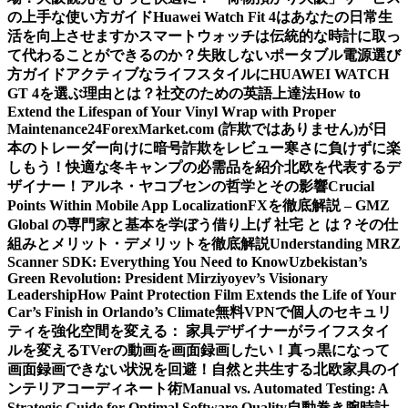
の上手な使い方ガイド
Huawei Watch Fit 4はあなたの日常生
活を向上させますか
スマートウォッチは伝統的な時計に取っ
て代わることができるのか？
失敗しないポータブル電源選び
方ガイド
アクティブなライフスタイルにHUAWEI WATCH
GT 4を選ぶ理由とは？
社交のための英語上達法
How to
Extend the Lifespan of Your Vinyl Wrap with Proper
Maintenance
24ForexMarket.com (詐欺ではありません)が日
本のトレーダー向けに暗号詐欺をレビュー
寒さに負けずに楽
しもう！快適な冬キャンプの必需品を紹介
北欧を代表するデ
ザイナー！アルネ・ヤコブセンの哲学とその影響
Crucial
Points Within Mobile App Localization
FXを徹底解説 – GMZ
Global の専門家と基本を学ぼう
借り上げ 社宅 と は？その仕
組みとメリット・デメリットを徹底解説
Understanding MRZ
Scanner SDK: Everything You Need to Know
Uzbekistan’s
Green Revolution: President Mirziyoyev’s Visionary
Leadership
How Paint Protection Film Extends the Life of Your
Car’s Finish in Orlando’s Climate
無料VPNで個人のセキュリ
ティを強化
空間を変える： 家具デザイナーがライフスタイ
ルを変える
TVerの動画を画面録画したい！真っ黒になって
画面録画できない状況を回避！
自然と共生する北欧家具のイ
ンテリアコーディネート術
Manual vs. Automated Testing: A
Strategic Guide for Optimal Software Quality
自動巻き腕時計