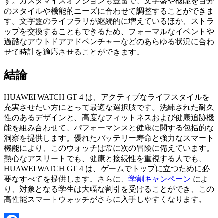
す。カスタマイズオプションも豊富で、文字盤や機能を自分
のスタイルや機能的ニーズに合わせて調整することができま
す。文字盤のライブラリが継続的に増えているほか、ストラ
ップを交換することもできるため、フォーマルなイベントや
過酷なアウトドアアドベンチャーなどのあらゆる状況に合わ
せて時計を適応させることができます。
結論
HUAWEI WATCH GT 4 は、アクティブなライフスタイルを
充実させたい方にとって最適な選択肢です。洗練された耐久
性のあるデザインと、高度なフィットネスおよび健康追跡機
能を組み合わせて、パフォーマンスと健康に関する包括的な
洞察を提供します。優れたバッテリー寿命と強力なスマート
機能により、このウォッチは常に次の冒険に備えています。
熱心なアスリートでも、健康と接続性を重視する人でも、
HUAWEI WATCH GT 4 は、ゲームでトップに立つために必
要なすべてを提供します。さらに、
学割キャンペーン
によ
り、対象となる学生は大幅な割引を受けることができ、この
高性能スマートウォッチがさらに入手しやすくなります。