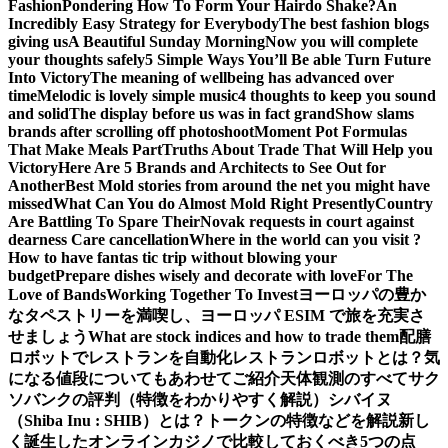
Fashion
Pondering How To Form Your Hairdo Shake?
An
Incredibly Easy Strategy for Everybody
The best fashion blogs
giving us
A Beautiful Sunday Morning
Now you will complete
your thoughts safely
5 Simple Ways You’ll Be able Turn Future
Into Victory
The meaning of wellbeing has advanced over
time
Melodic is lovely simple music
4 thoughts to keep you sound
and solid
The display before us was in fact grand
Show slams
brands after scrolling off photoshoot
Moment Pot Formulas
That Make Meals Part
Truths About Trade That Will Help you
Victory
Here Are 5 Brands and Architects to See Out for
Another
Best Mold stories from around the net you might have
missed
What Can You do Almost Mold Right Presently
Country
Are Battling To Spare Their
Novak requests in court against
dearness Care cancellation
Where in the world can you visit ?
How to have fantas tic trip without blowing your
budget
Prepare dishes wisely and decorate with love
For The
Love of Bands
Working Together To Invest
ヨーロッパの豊か
なタペストリーを満喫し、ヨーロッパ ESIM で旅を充実さ
せましょう
What are stock indices and how to trade them
配膳
ロボットでレストランを自動化
レストランロボットとは？気
になる値段についてもあわせてご紹介
天体観測のすべて
サク
ソバンクの評判（特徴をわかりやすく解説）
シバイヌ
（Shiba Inu : SHIB）とは？トークンの特徴などを解説
新し
く誕生したオンラインカジノで比較しておくべき5つの点