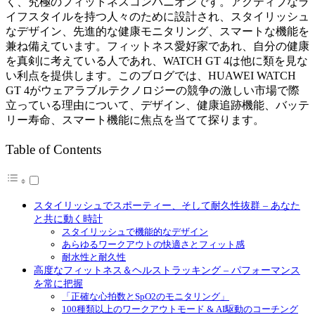
く、究極のフィットネスコンパニオンです。アクティブなラ
イフスタイルを持つ人々のために設計され、スタイリッシュ
なデザイン、先進的な健康モニタリング、スマートな機能を
兼ね備えています。フィットネス愛好家であれ、自分の健康
を真剣に考えている人であれ、WATCH GT 4は他に類を見な
い利点を提供します。このブログでは、HUAWEI WATCH
GT 4がウェアラブルテクノロジーの競争の激しい市場で際
立っている理由について、デザイン、健康追跡機能、バッテ
リー寿命、スマート機能に焦点を当てて探ります。
Table of Contents
スタイリッシュでスポーティー、そして耐久性抜群 – あなた
と共に動く時計
スタイリッシュで機能的なデザイン
あらゆるワークアウトの快適さとフィット感
耐水性と耐久性
高度なフィットネス＆ヘルストラッキング – パフォーマンス
を常に把握
「正確な心拍数とSpO2のモニタリング」
100種類以上のワークアウトモード & AI駆動のコーチング