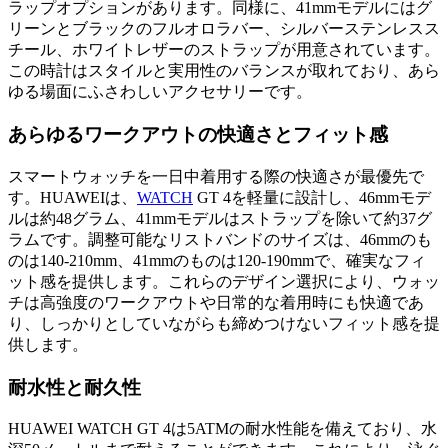
ラップオプションがあります。同様に、41mmモデルにはグ
リーンとブラックのフルオロラバー、シルバーステンレスス
チール、ホワイトレザーのストラップが用意されています。
この時計はスタイルと実用性のバランスが取れており、あら
ゆる場面にふさわしいアクセサリーです。
あらゆるワークアウトの快適さとフィット感
スマートウォッチを一日中着用する際の快適さが最優先で
す。HUAWEIは、
WATCH
GT 4を軽量に設計し、46mmモデ
ルは約48グラム、41mmモデルはストラップを除いて約37グ
ラムです。調整可能なリストバンドのサイズは、46mmのも
のは140-210mm、41mmのものは120-190mmで、確実なフィ
ット感を提供します。これらのデザイン選択により、ウォッ
チは高強度のワークアウトや日常的な着用時にも快適であ
り、しっかりとしていながらも締めつけないフィット感を提
供します。
耐水性と耐久性
HUAWEI WATCH GT 4は5ATMの耐水性能を備えており、水