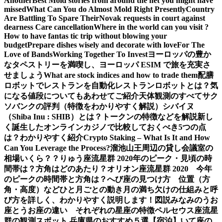
Another
Best Mold stories from around the net you might have
missed
What Can You do Almost Mold Right Presently
Country
Are Battling To Spare Their
Novak requests in court against
dearness Care cancellation
Where in the world can you visit ?
How to have fantas tic trip without blowing your
budget
Prepare dishes wisely and decorate with love
For The
Love of Bands
Working Together To Invest
ヨーロッパの豊か
なタペストリーを満喫し、ヨーロッパ ESIM で旅を充実さ
せましょう
What are stock indices and how to trade them
配膳
ロボットでレストランを自動化
レストランロボットとは？気
になる値段についてもあわせてご紹介
天体観測のすべて
サク
ソバンクの評判（特徴をわかりやすく解説）
シバイヌ
（Shiba Inu : SHIB）とは？トークンの特徴などを解説
新し
く誕生したオンラインカジノで比較しておくべき5つの点
は？わかりやすく紹介
Crypto Staking – What Is It and How
Can You Leverage the Process?
溜池山王周辺の貸し会議室の
相場いくら？？
りゅう座流星群 2020年のピーク・見頃の時
間帯は？方角はどのあたり？
オリオン座流星群 2020 今年
のピークの時間帯と方角は？
へび座の見つけ方 位置（方
角・高度）などひと月ごとの動き
月の満ち欠けの仕組みと呼
び方を詳しく、わかりやすく説明します！図説
みなみのうお
座とうお座の違い それぞれの星座の特徴
ペルセウス座流星
群の観測スポット 兵庫県のおすすめ５選【宿泊】
いて座の