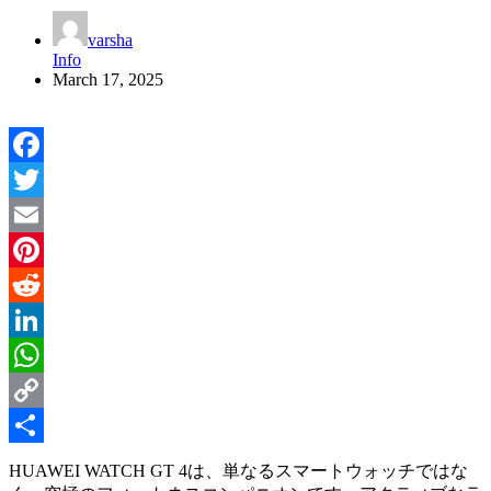
varsha
Info
March 17, 2025
Facebook
Twitter
Email
Pinterest
Reddit
LinkedIn
WhatsApp
Copy
Link
Share
HUAWEI WATCH GT 4は、単なるスマートウォッチではな