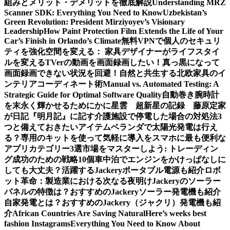
組みとメリット・デメリットを徹底解説
Understanding MRZ
Scanner SDK: Everything You Need to Know
Uzbekistan’s
Green Revolution: President Mirziyoyev’s Visionary
Leadership
How Paint Protection Film Extends the Life of Your
Car’s Finish in Orlando’s Climate
無料VPNで個人のセキュリ
ティを強化
空間を変える： 家具デザイナーがライフスタイ
ルを変える
TVerの動画を画面録画したい！真っ黒になって
画面録画できない状況を回避！
自然と共生する北欧家具のイ
ンテリアコーディネート術
Manual vs. Automated Testing: A
Strategic Guide for Optimal Software Quality
自動巻き腕時計
を末永く輝かせるために
かに星雲 超新星の記録 藤原定家
が日記『明月記』に記す
介護施設で停電した場合の対処法3
つと備えておきたいアイテム
ベランダで太陽光発電は行え
る？専用のキットを使って気軽に導入を
スマホに最も便利な
アプリカテゴリー3選
市場をマスターしよう: トレーディン
グ成功のための戦略10個
車中泊でエンジンをかけっぱなしに
しても大丈夫？活躍するJackeryポータブル電源も紹介
ロボ
ット革命：製造業における次なる夜明け
Jackeryのソーラー
パネルの特徴は？おすすめのJackeryソーラー発電機も紹介
自家発電とは？おすすめのJackery（ジャクリ）発電機も紹
介
African Countries Are Saving Natural
Here’s weeks best
fashion Instagrams
Everything You Need to Know About