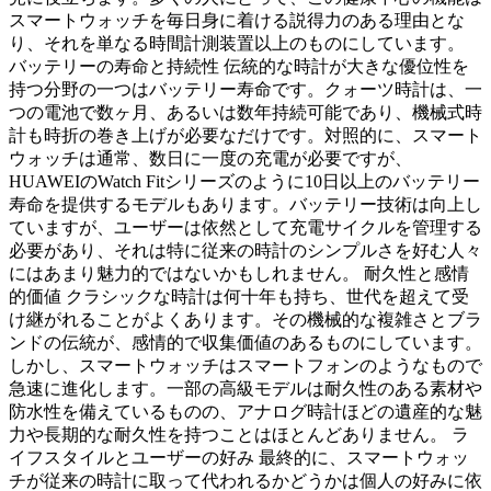
スマートウォッチを毎日身に着ける説得力のある理由とな
り、それを単なる時間計測装置以上のものにしています。
バッテリーの寿命と持続性 伝統的な時計が大きな優位性を
持つ分野の一つはバッテリー寿命です。クォーツ時計は、一
つの電池で数ヶ月、あるいは数年持続可能であり、機械式時
計も時折の巻き上げが必要なだけです。対照的に、スマート
ウォッチは通常、数日に一度の充電が必要ですが、
HUAWEIのWatch Fitシリーズのように10日以上のバッテリー
寿命を提供するモデルもあります。バッテリー技術は向上し
ていますが、ユーザーは依然として充電サイクルを管理する
必要があり、それは特に従来の時計のシンプルさを好む人々
にはあまり魅力的ではないかもしれません。 耐久性と感情
的価値 クラシックな時計は何十年も持ち、世代を超えて受
け継がれることがよくあります。その機械的な複雑さとブラ
ンドの伝統が、感情的で収集価値のあるものにしています。
しかし、スマートウォッチはスマートフォンのようなもので
急速に進化します。一部の高級モデルは耐久性のある素材や
防水性を備えているものの、アナログ時計ほどの遺産的な魅
力や長期的な耐久性を持つことはほとんどありません。 ラ
イフスタイルとユーザーの好み 最終的に、スマートウォッ
チが従来の時計に取って代われるかどうかは個人の好みに依