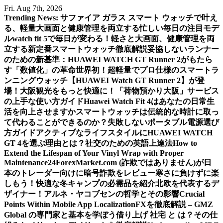
Skip
Fri. Aug 7th, 2026
to
Trending News:
サファイア ガラス スマート ウォッチで叶え
content
る、軽量大画面と健康管理を両立する忙しい毎日の注目モデ
ル
watch fit 5で毎日が変わる！軽さと大画面、健康管理を両
立する新定番スマートウォッチ徹底解説
妥協しないランナー
のための新基準：HUAWEI WATCH GT Runner 2がもたら
す「数値化」の革命
世界初！超軽量でプロ仕様のスマートラ
ンニングウォッチ【HUAWEI Watch GT Runner 2】が登
場！
大阪観光をもっと快適に！「荷物預かり大阪」サービス
の上手な使い方ガイド
Huawei Watch Fit 4はあなたの日常生
活を向上させますか
スマートウォッチは伝統的な時計に取っ
て代わることができるのか？
失敗しないポータブル電源選び
方ガイド
アクティブなライフスタイルにHUAWEI WATCH
GT 4を選ぶ理由とは？
社交のための英語上達法
How to
Extend the Lifespan of Your Vinyl Wrap with Proper
Maintenance
24ForexMarket.com (詐欺ではありません)が日
本のトレーダー向けに暗号詐欺をレビュー
寒さに負けずに楽
しもう！快適な冬キャンプの必需品を紹介
北欧を代表するデ
ザイナー！アルネ・ヤコブセンの哲学とその影響
Crucial
Points Within Mobile App Localization
FXを徹底解説 – GMZ
Global の専門家と基本を学ぼう
借り上げ 社宅 と は？その仕