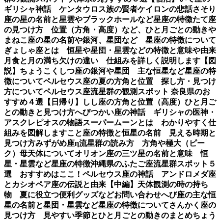
ギリシャ神話 ケンタウロス族の賢者ケイロンの悲話
さそり
座の星の名前と星雲やブラックホールなど星座の特徴
たて座
の見つけ方 位置（方角・高度）など、ひと月ごとの動き
や
まねこ座の星の名前や銀河、星団など 星座の特徴について
ぎょしゃ座とは 恒星や星団・星雲などの特徴と意味や由来
月食と月の満ち欠けの違い 仕組みを詳しく説明します【図
説】
ちょうこくしつ座の銀河や星団 主な恒星など星座の特
徴について
ペルセウス座の夏の方角と位置 探し方・見つけ
方について
ペルセウス座流星群の観測スポット 奈良県のお
すすめ４選【日帰り】
しし座の方角と位置（高度）ひと月ご
との動きと見つけ方
へびつかい座の神話 ギリシャの医神・
アスクレピオスの物語
スーパームーンとは わかりやすく仕
組みを図解します
こと座の特徴と恒星の名前 見える時期と
見つけ方
みずがめ座η流星群の読み方 方角や極大（ピー
ク）母天体について
オリオン座の三ツ星の名前と意味 恒
星・星雲など星座の特徴
沖縄県のふたご座流星群スポット５
選 おすすめはここ！
ペルセウス座の神話 アンドロメダ座
とカシオペア座の伝説と由来【中編】
天体観測の時の持ち
物 夏に役立つ便利グッズなど
お問い合わせ
へび座の主な恒
星の名前と星団・星雲など星座の特徴について
さんかく座の
見つけ方 見やすい季節とひと月ごとの動きのまとめ
ちょう