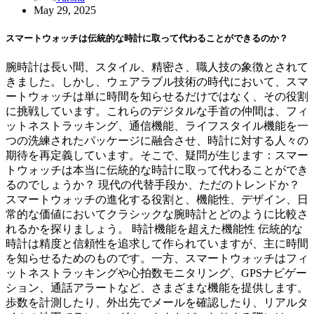
May 29, 2025
スマートウォッチは伝統的な時計に取って代わることができるのか？
腕時計は長い間、スタイル、精密さ、職人技の象徴とされて
きました。しかし、ウェアラブル技術の時代において、スマ
ートウォッチは単に時間を知らせるだけではなく、その役割
に挑戦しています。これらのデジタルな手首の仲間は、フィ
ットネストラッキング、通信機能、ライフスタイル機能を一
つの洗練されたパッケージに融合させ、時計に対する人々の
期待を再定義しています。そこで、疑問が生じます：スマー
トウォッチは本当に伝統的な時計に取って代わることができ
るのでしょうか？ 現代の代替手段か、ただのトレンドか？
スマートウォッチの進化する役割と、機能性、デザイン、日
常的な価値においてクラシックな腕時計とどのように比較さ
れるかを探りましょう。 時計機能を超えた機能性 伝統的な
時計は精度と信頼性を追求して作られていますが、主に時間
を知らせるためのものです。一方、スマートウォッチはフィ
ットネストラッキングや心拍数モニタリング、GPSナビゲー
ション、通話アラートなど、さまざまな機能を提供します。
歩数を計測したり、外出先でメールを確認したり、リアルタ