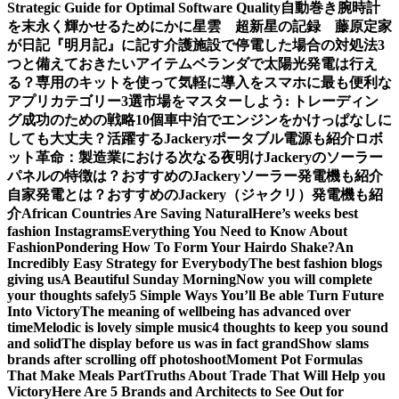
Strategic Guide for Optimal Software Quality
自動巻き腕時計
を末永く輝かせるために
かに星雲 超新星の記録 藤原定家
が日記『明月記』に記す
介護施設で停電した場合の対処法3
つと備えておきたいアイテム
ベランダで太陽光発電は行え
る？専用のキットを使って気軽に導入を
スマホに最も便利な
アプリカテゴリー3選
市場をマスターしよう: トレーディン
グ成功のための戦略10個
車中泊でエンジンをかけっぱなしに
しても大丈夫？活躍するJackeryポータブル電源も紹介
ロボ
ット革命：製造業における次なる夜明け
Jackeryのソーラー
パネルの特徴は？おすすめのJackeryソーラー発電機も紹介
自家発電とは？おすすめのJackery（ジャクリ）発電機も紹
介
African Countries Are Saving Natural
Here’s weeks best
fashion Instagrams
Everything You Need to Know About
Fashion
Pondering How To Form Your Hairdo Shake?
An
Incredibly Easy Strategy for Everybody
The best fashion blogs
giving us
A Beautiful Sunday Morning
Now you will complete
your thoughts safely
5 Simple Ways You’ll Be able Turn Future
Into Victory
The meaning of wellbeing has advanced over
time
Melodic is lovely simple music
4 thoughts to keep you sound
and solid
The display before us was in fact grand
Show slams
brands after scrolling off photoshoot
Moment Pot Formulas
That Make Meals Part
Truths About Trade That Will Help you
Victory
Here Are 5 Brands and Architects to See Out for