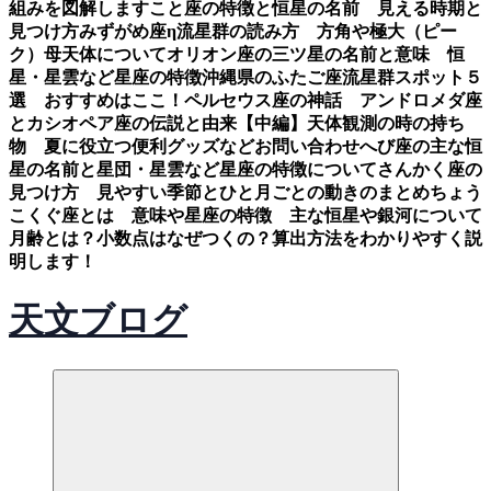
組みを図解します
こと座の特徴と恒星の名前 見える時期と
見つけ方
みずがめ座η流星群の読み方 方角や極大（ピー
ク）母天体について
オリオン座の三ツ星の名前と意味 恒
星・星雲など星座の特徴
沖縄県のふたご座流星群スポット５
選 おすすめはここ！
ペルセウス座の神話 アンドロメダ座
とカシオペア座の伝説と由来【中編】
天体観測の時の持ち
物 夏に役立つ便利グッズなど
お問い合わせ
へび座の主な恒
星の名前と星団・星雲など星座の特徴について
さんかく座の
見つけ方 見やすい季節とひと月ごとの動きのまとめ
ちょう
こくぐ座とは 意味や星座の特徴 主な恒星や銀河について
月齢とは？小数点はなぜつくの？算出方法をわかりやすく説
明します！
天文ブログ