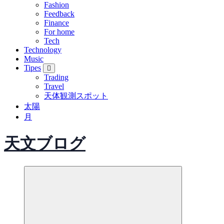
Fashion
Feedback
Finance
For home
Tech
Technology
Music
Tipes
Trading
Travel
天体観測スポット
太陽
月
天文ブログ