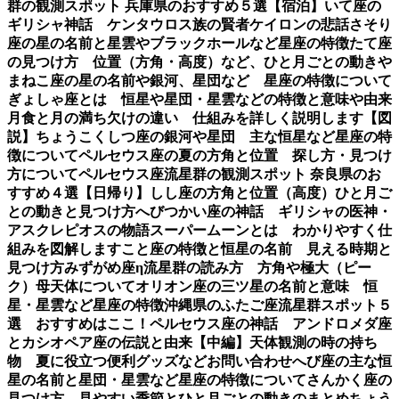
群の観測スポット 兵庫県のおすすめ５選【宿泊】
いて座の
ギリシャ神話 ケンタウロス族の賢者ケイロンの悲話
さそり
座の星の名前と星雲やブラックホールなど星座の特徴
たて座
の見つけ方 位置（方角・高度）など、ひと月ごとの動き
や
まねこ座の星の名前や銀河、星団など 星座の特徴について
ぎょしゃ座とは 恒星や星団・星雲などの特徴と意味や由来
月食と月の満ち欠けの違い 仕組みを詳しく説明します【図
説】
ちょうこくしつ座の銀河や星団 主な恒星など星座の特
徴について
ペルセウス座の夏の方角と位置 探し方・見つけ
方について
ペルセウス座流星群の観測スポット 奈良県のお
すすめ４選【日帰り】
しし座の方角と位置（高度）ひと月ご
との動きと見つけ方
へびつかい座の神話 ギリシャの医神・
アスクレピオスの物語
スーパームーンとは わかりやすく仕
組みを図解します
こと座の特徴と恒星の名前 見える時期と
見つけ方
みずがめ座η流星群の読み方 方角や極大（ピー
ク）母天体について
オリオン座の三ツ星の名前と意味 恒
星・星雲など星座の特徴
沖縄県のふたご座流星群スポット５
選 おすすめはここ！
ペルセウス座の神話 アンドロメダ座
とカシオペア座の伝説と由来【中編】
天体観測の時の持ち
物 夏に役立つ便利グッズなど
お問い合わせ
へび座の主な恒
星の名前と星団・星雲など星座の特徴について
さんかく座の
見つけ方 見やすい季節とひと月ごとの動きのまとめ
ちょう