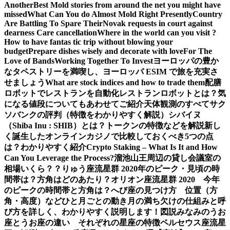
Another
Best Mold stories from around the net you might have
missed
What Can You do Almost Mold Right Presently
Country
Are Battling To Spare Their
Novak requests in court against
dearness Care cancellation
Where in the world can you visit ?
How to have fantas tic trip without blowing your
budget
Prepare dishes wisely and decorate with love
For The
Love of Bands
Working Together To Invest
ヨーロッパの豊か
なタペストリーを満喫し、ヨーロッパ ESIM で旅を充実さ
せましょう
What are stock indices and how to trade them
配膳
ロボットでレストランを自動化
レストランロボットとは？気
になる値段についてもあわせてご紹介
天体観測のすべて
サク
ソバンクの評判（特徴をわかりやすく解説）
シバイヌ
（Shiba Inu : SHIB）とは？トークンの特徴などを解説
新し
く誕生したオンラインカジノで比較しておくべき5つの点
は？わかりやすく紹介
Crypto Staking – What Is It and How
Can You Leverage the Process?
溜池山王周辺の貸し会議室の
相場いくら？？
りゅう座流星群 2020年のピーク・見頃の時
間帯は？方角はどのあたり？
オリオン座流星群 2020 今年
のピークの時間帯と方角は？
へび座の見つけ方 位置（方
角・高度）などひと月ごとの動き
月の満ち欠けの仕組みと呼
び方を詳しく、わかりやすく説明します！図説
みなみのうお
座とうお座の違い それぞれの星座の特徴
ペルセウス座流星