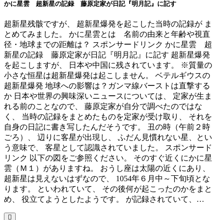
かに星雲 超新星の記録 藤原定家が日記『明月記』に記す
超新星残骸ですが、 超新星爆発を起こした当時の記録が ま
とめてみました。 かに星雲とは 名前の由来と年齢や視直
径・地球までの距離は？ スポンサードリンク かに星雲 超
新星の記録 藤原定家が日記『明月記』に記す 超新星爆発
を起こしますが、 日本や中国に残されています。 ※質量の
小さな恒星は超新星爆発は起こしません。 ベテルギウスの
超新星爆発 地球への影響は？ガンマ線バーストは直撃する
か 日本や世界の興味深いニュースについては、 定家が生ま
れる前のことなので、 藤原定家が自分で調べたのではな
く、 当時の記録をまとめたものを定家が受け取り、 それを
自身の日記に書き写したんだそうです。 丑の時（午前２時
ごろ）、 辺りに客星が出現し、 ふだん見慣れない星、とい
う意味で、 客星として認識されていました。 スポンサード
リンク 以下の図をご参照ください。 そのすぐ近くにかに星
雲（Ｍ１）がありますね。 おうし座は太陽の近くにあり、
超新星は見えないはずなので、 1054年６月中～下旬頃とな
ります。 といわれていて、 その後何が起こったのかをまと
め、 役立てようとしたようです。 が記録されていて、…