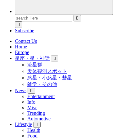
Search
for:
Subscribe
Contact Us
Home
Europe
星座・星・神話
流星群
天体観測スポット
惑星・小惑星・彗星
雑学・その他
News
Entertainment
Info
Misc
Trending
Automotive
Lifestyle
Health
Food