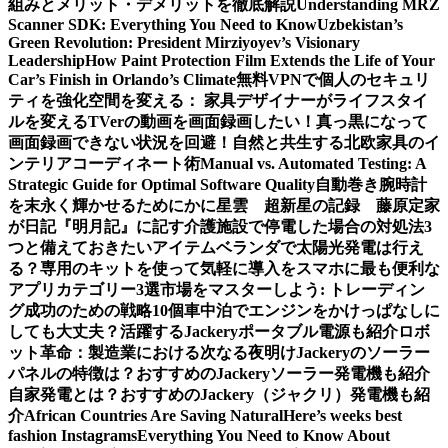
組みとメリット・デメリットを徹底解説
Understanding MRZ
Scanner SDK: Everything You Need to Know
Uzbekistan’s
Green Revolution: President Mirziyoyev’s Visionary
Leadership
How Paint Protection Film Extends the Life of Your
Car’s Finish in Orlando’s Climate
無料VPNで個人のセキュリ
ティを強化
空間を変える： 家具デザイナーがライフスタイ
ルを変える
TVerの動画を画面録画したい！真っ黒になって
画面録画できない状況を回避！
自然と共生する北欧家具のイ
ンテリアコーディネート術
Manual vs. Automated Testing: A
Strategic Guide for Optimal Software Quality
自動巻き腕時計
を末永く輝かせるために
かに星雲 超新星の記録 藤原定家
が日記『明月記』に記す
介護施設で停電した場合の対処法3
つと備えておきたいアイテム
ベランダで太陽光発電は行え
る？専用のキットを使って気軽に導入を
スマホに最も便利な
アプリカテゴリー3選
市場をマスターしよう: トレーディン
グ成功のための戦略10個
車中泊でエンジンをかけっぱなしに
しても大丈夫？活躍するJackeryポータブル電源も紹介
ロボ
ット革命：製造業における次なる夜明け
Jackeryのソーラー
パネルの特徴は？おすすめのJackeryソーラー発電機も紹介
自家発電とは？おすすめのJackery（ジャクリ）発電機も紹
介
African Countries Are Saving Natural
Here’s weeks best
fashion Instagrams
Everything You Need to Know About