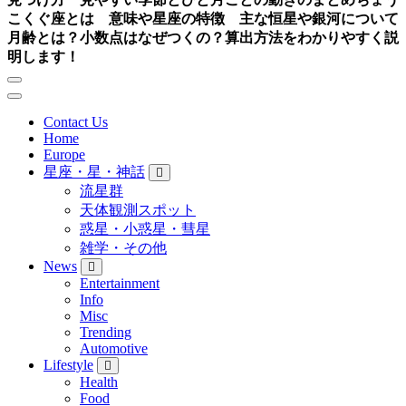
こくぐ座とは 意味や星座の特徴 主な恒星や銀河について
月齢とは？小数点はなぜつくの？算出方法をわかりやすく説
明します！
Contact Us
Home
Europe
星座・星・神話
流星群
天体観測スポット
惑星・小惑星・彗星
雑学・その他
News
Entertainment
Info
Misc
Trending
Automotive
Lifestyle
Health
Food