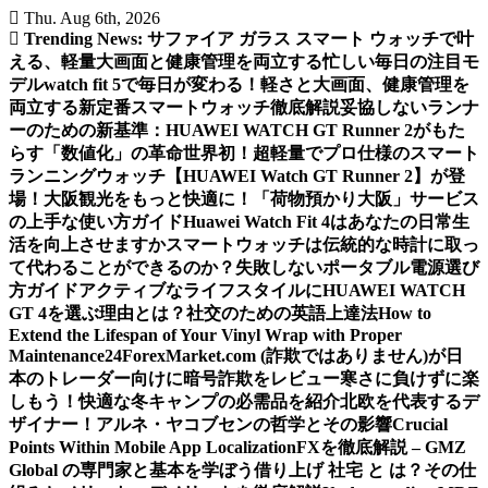
Skip
Thu. Aug 6th, 2026
to
Trending News:
サファイア ガラス スマート ウォッチで叶
content
える、軽量大画面と健康管理を両立する忙しい毎日の注目モ
デル
watch fit 5で毎日が変わる！軽さと大画面、健康管理を
両立する新定番スマートウォッチ徹底解説
妥協しないランナ
ーのための新基準：HUAWEI WATCH GT Runner 2がもた
らす「数値化」の革命
世界初！超軽量でプロ仕様のスマート
ランニングウォッチ【HUAWEI Watch GT Runner 2】が登
場！
大阪観光をもっと快適に！「荷物預かり大阪」サービス
の上手な使い方ガイド
Huawei Watch Fit 4はあなたの日常生
活を向上させますか
スマートウォッチは伝統的な時計に取っ
て代わることができるのか？
失敗しないポータブル電源選び
方ガイド
アクティブなライフスタイルにHUAWEI WATCH
GT 4を選ぶ理由とは？
社交のための英語上達法
How to
Extend the Lifespan of Your Vinyl Wrap with Proper
Maintenance
24ForexMarket.com (詐欺ではありません)が日
本のトレーダー向けに暗号詐欺をレビュー
寒さに負けずに楽
しもう！快適な冬キャンプの必需品を紹介
北欧を代表するデ
ザイナー！アルネ・ヤコブセンの哲学とその影響
Crucial
Points Within Mobile App Localization
FXを徹底解説 – GMZ
Global の専門家と基本を学ぼう
借り上げ 社宅 と は？その仕