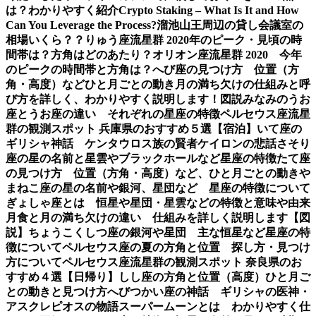
は？わかりやすく紹介
Crypto Staking – What Is It and How
Can You Leverage the Process?
溜池山王周辺の貸し会議室の
相場いくら？？
りゅう座流星群 2020年のピーク・見頃の時
間帯は？方角はどのあたり？
オリオン座流星群 2020 今年
のピークの時間帯と方角は？
へび座の見つけ方 位置（方
角・高度）などひと月ごとの動き
月の満ち欠けの仕組みと呼
び方を詳しく、わかりやすく説明します！図説
みなみのうお
座とうお座の違い それぞれの星座の特徴
ペルセウス座流星
群の観測スポット 兵庫県のおすすめ５選【宿泊】
いて座の
ギリシャ神話 ケンタウロス族の賢者ケイロンの悲話
さそり
座の星の名前と星雲やブラックホールなど星座の特徴
たて座
の見つけ方 位置（方角・高度）など、ひと月ごとの動き
や
まねこ座の星の名前や銀河、星団など 星座の特徴について
ぎょしゃ座とは 恒星や星団・星雲などの特徴と意味や由来
月食と月の満ち欠けの違い 仕組みを詳しく説明します【図
説】
ちょうこくしつ座の銀河や星団 主な恒星など星座の特
徴について
ペルセウス座の夏の方角と位置 探し方・見つけ
方について
ペルセウス座流星群の観測スポット 奈良県のお
すすめ４選【日帰り】
しし座の方角と位置（高度）ひと月ご
との動きと見つけ方
へびつかい座の神話 ギリシャの医神・
アスクレピオスの物語
スーパームーンとは わかりやすく仕