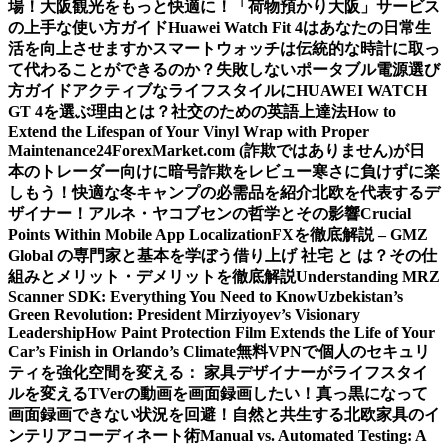
場！
大阪観光をもっと快適に！「荷物預かり大阪」サービス
の上手な使い方ガイド
Huawei Watch Fit 4はあなたの日常生
活を向上させますか
スマートウォッチは伝統的な時計に取っ
て代わることができるのか？
失敗しないポータブル電源選び
方ガイド
アクティブなライフスタイルにHUAWEI WATCH
GT 4を選ぶ理由とは？
社交のための英語上達法
How to
Extend the Lifespan of Your Vinyl Wrap with Proper
Maintenance
24ForexMarket.com (詐欺ではありません)が日
本のトレーダー向けに暗号詐欺をレビュー
寒さに負けずに楽
しもう！快適な冬キャンプの必需品を紹介
北欧を代表するデ
ザイナー！アルネ・ヤコブセンの哲学とその影響
Crucial
Points Within Mobile App Localization
FXを徹底解説 – GMZ
Global の専門家と基本を学ぼう
借り上げ 社宅 と は？その仕
組みとメリット・デメリットを徹底解説
Understanding MRZ
Scanner SDK: Everything You Need to Know
Uzbekistan’s
Green Revolution: President Mirziyoyev’s Visionary
Leadership
How Paint Protection Film Extends the Life of Your
Car’s Finish in Orlando’s Climate
無料VPNで個人のセキュリ
ティを強化
空間を変える： 家具デザイナーがライフスタイ
ルを変える
TVerの動画を画面録画したい！真っ黒になって
画面録画できない状況を回避！
自然と共生する北欧家具のイ
ンテリアコーディネート術
Manual vs. Automated Testing: A