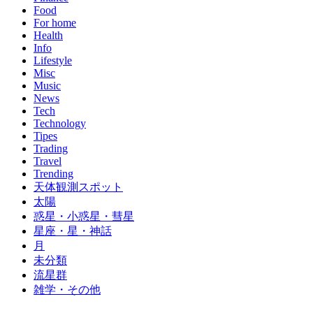
Food
For home
Health
Info
Lifestyle
Misc
Music
News
Tech
Technology
Tipes
Trading
Travel
Trending
天体観測スポット
太陽
惑星・小惑星・彗星
星座・星・神話
月
未分類
流星群
雑学・その他