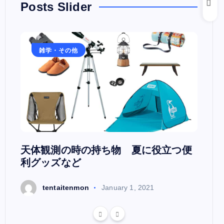
Posts Slider
雑学・その他
雑
日本
天体観測の時の持ち物 夏に役立つ便
天文
利グッズなど
t
tentaitenmon
January 1, 2021