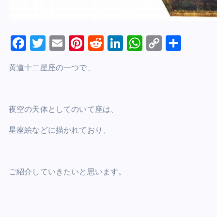
F
T
E
Pi
R
Li
W
C
S
a
wi
m
nt
e
n
h
o
h
黄道十二星座の一つで、
c
tt
ai
er
d
k
at
p
ar
e
er
l
e
di
e
s
y
e
b
st
t
dI
A
Li
夜空の天体としてのいて座は、
o
n
p
n
星座絵などに描かれており、
o
p
k
k
ご紹介していきたいと思います。