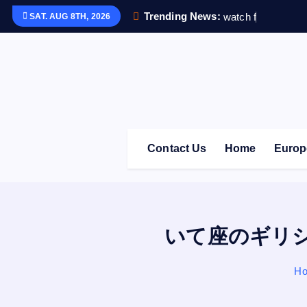
S
Trending News:
w
a
t
c
h
f
i
t
5
で
毎
日
SAT. AUG 8TH, 2026
k
i
p
t
o
c
o
Contact Us
Home
Europ
n
t
e
n
t
いて座のギリ
H