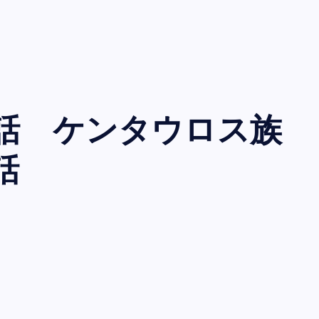
雑学・その他
話 ケンタウロス族
話
天体ショー2020年スケジュール 
で見られる天文現象の一覧
tentaitenmon
May 24, 2019