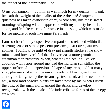
the reflect of the interminable God!
O my companion — but it is as well much for my quality — I sink
beneath the weight of the quality of these dreams! A superb
quietness has taken ownership of my whole soul, like these sweet
mornings of spring which I appreciate with my entirety heart. I am
alone, and feel the charm of presence in this spot, which was made
for the rapture of souls like mine.Paragraph
I am so cheerful, my expensive companion, so retained within the
dazzling sense of simple peaceful presence, that I disregard my
abilities. I ought to be unfit of drawing a single stroke at the show
minute; and however I feel that I never was a more prominent
craftsman than presently. When, whereas the beautiful valley
abounds with vapor around me, and the meridian sun strikes the
upper surface of the impervious foliage of my trees, and but many
stray glimmers take into the inward asylum, I toss myself down
among the tall grass by the streaming stream;and, as I lie near to the
soil, a thousand obscure plants are taken note by me: when I listen
the buzz of the small world among the stalks, and develop
recognizable with the incalculable indescribable forms of the creepy
crawlies.