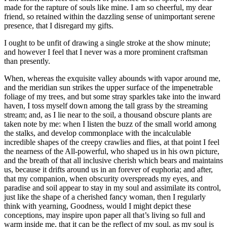
made for the rapture of souls like mine. I am so cheerful, my dear
friend, so retained within the dazzling sense of unimportant serene
presence, that I disregard my gifts.
I ought to be unfit of drawing a single stroke at the show minute;
and however I feel that I never was a more prominent craftsman
than presently.
When, whereas the exquisite valley abounds with vapor around me,
and the meridian sun strikes the upper surface of the impenetrable
foliage of my trees, and but some stray sparkles take into the inward
haven, I toss myself down among the tall grass by the streaming
stream; and, as I lie near to the soil, a thousand obscure plants are
taken note by me: when I listen the buzz of the small world among
the stalks, and develop commonplace with the incalculable
incredible shapes of the creepy crawlies and flies, at that point I feel
the nearness of the All-powerful, who shaped us in his own picture,
and the breath of that all inclusive cherish which bears and maintains
us, because it drifts around us in an forever of euphoria; and after,
that my companion, when obscurity overspreads my eyes, and
paradise and soil appear to stay in my soul and assimilate its control,
just like the shape of a cherished fancy woman, then I regularly
think with yearning, Goodness, would I might depict these
conceptions, may inspire upon paper all that’s living so full and
warm inside me, that it can be the reflect of my soul, as my soul is