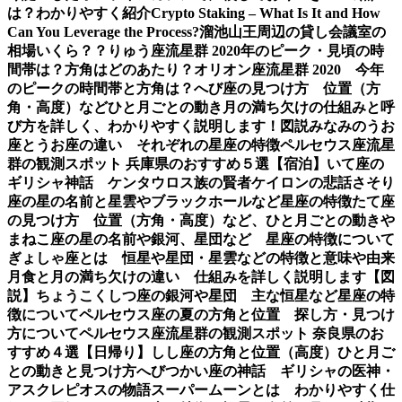
は？わかりやすく紹介
Crypto Staking – What Is It and How
Can You Leverage the Process?
溜池山王周辺の貸し会議室の
相場いくら？？
りゅう座流星群 2020年のピーク・見頃の時
間帯は？方角はどのあたり？
オリオン座流星群 2020 今年
のピークの時間帯と方角は？
へび座の見つけ方 位置（方
角・高度）などひと月ごとの動き
月の満ち欠けの仕組みと呼
び方を詳しく、わかりやすく説明します！図説
みなみのうお
座とうお座の違い それぞれの星座の特徴
ペルセウス座流星
群の観測スポット 兵庫県のおすすめ５選【宿泊】
いて座の
ギリシャ神話 ケンタウロス族の賢者ケイロンの悲話
さそり
座の星の名前と星雲やブラックホールなど星座の特徴
たて座
の見つけ方 位置（方角・高度）など、ひと月ごとの動き
や
まねこ座の星の名前や銀河、星団など 星座の特徴について
ぎょしゃ座とは 恒星や星団・星雲などの特徴と意味や由来
月食と月の満ち欠けの違い 仕組みを詳しく説明します【図
説】
ちょうこくしつ座の銀河や星団 主な恒星など星座の特
徴について
ペルセウス座の夏の方角と位置 探し方・見つけ
方について
ペルセウス座流星群の観測スポット 奈良県のお
すすめ４選【日帰り】
しし座の方角と位置（高度）ひと月ご
との動きと見つけ方
へびつかい座の神話 ギリシャの医神・
アスクレピオスの物語
スーパームーンとは わかりやすく仕