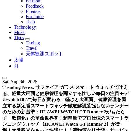
Fashion
Feedback
Finance
For home
Tech
Technology
Music
Tipes
Trading
Travel
天体観測スポット
太陽
月
Sat. Aug 8th, 2026
Trending News:
サファイア ガラス スマート ウォッチで叶え
る、軽量大画面と健康管理を両立する忙しい毎日の注目モデ
ル
watch fit 5で毎日が変わる！軽さと大画面、健康管理を両
立する新定番スマートウォッチ徹底解説
妥協しないランナー
のための新基準：HUAWEI WATCH GT Runner 2がもたら
す「数値化」の革命
世界初！超軽量でプロ仕様のスマートラ
ンニングウォッチ【HUAWEI Watch GT Runner 2】が登
場！
大阪観光をもっと快適に！「荷物預かり大阪」サービス