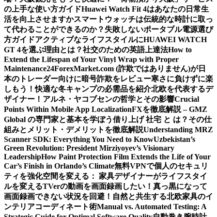
の上手な使い方ガイド
Huawei Watch Fit 4はあなたの日常生
活を向上させますか
スマートウォッチは伝統的な時計に取っ
て代わることができるのか？
失敗しないポータブル電源選び
方ガイド
アクティブなライフスタイルにHUAWEI WATCH
GT 4を選ぶ理由とは？
社交のための英語上達法
How to
Extend the Lifespan of Your Vinyl Wrap with Proper
Maintenance
24ForexMarket.com (詐欺ではありません)が日
本のトレーダー向けに暗号詐欺をレビュー
寒さに負けずに楽
しもう！快適な冬キャンプの必需品を紹介
北欧を代表するデ
ザイナー！アルネ・ヤコブセンの哲学とその影響
Crucial
Points Within Mobile App Localization
FXを徹底解説 – GMZ
Global の専門家と基本を学ぼう
借り上げ 社宅 と は？その仕
組みとメリット・デメリットを徹底解説
Understanding MRZ
Scanner SDK: Everything You Need to Know
Uzbekistan’s
Green Revolution: President Mirziyoyev’s Visionary
Leadership
How Paint Protection Film Extends the Life of Your
Car’s Finish in Orlando’s Climate
無料VPNで個人のセキュリ
ティを強化
空間を変える： 家具デザイナーがライフスタイ
ルを変える
TVerの動画を画面録画したい！真っ黒になって
画面録画できない状況を回避！
自然と共生する北欧家具のイ
ンテリアコーディネート術
Manual vs. Automated Testing: A
Strategic Guide for Optimal Software Quality
自動巻き腕時計