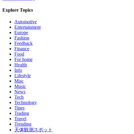
Explore Topics
Automotive
Entertainment
Europe
Fashion
Feedback
Finance
Food
For home
Health
Info
Lifestyle
Misc
Music
News
Tech
Technology
Tipes
Trading
Travel
Trending
天体観測スポット