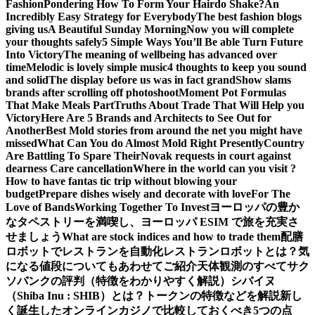
Fashion
Pondering How To Form Your Hairdo Shake?
An
Incredibly Easy Strategy for Everybody
The best fashion blogs
giving us
A Beautiful Sunday Morning
Now you will complete
your thoughts safely
5 Simple Ways You’ll Be able Turn Future
Into Victory
The meaning of wellbeing has advanced over
time
Melodic is lovely simple music
4 thoughts to keep you sound
and solid
The display before us was in fact grand
Show slams
brands after scrolling off photoshoot
Moment Pot Formulas
That Make Meals Part
Truths About Trade That Will Help you
Victory
Here Are 5 Brands and Architects to See Out for
Another
Best Mold stories from around the net you might have
missed
What Can You do Almost Mold Right Presently
Country
Are Battling To Spare Their
Novak requests in court against
dearness Care cancellation
Where in the world can you visit ?
How to have fantas tic trip without blowing your
budget
Prepare dishes wisely and decorate with love
For The
Love of Bands
Working Together To Invest
ヨーロッパの豊か
なタペストリーを満喫し、ヨーロッパ ESIM で旅を充実さ
せましょう
What are stock indices and how to trade them
配膳
ロボットでレストランを自動化
レストランロボットとは？気
になる値段についてもあわせてご紹介
天体観測のすべて
サク
ソバンクの評判（特徴をわかりやすく解説）
シバイヌ
（Shiba Inu : SHIB）とは？トークンの特徴などを解説
新し
く誕生したオンラインカジノで比較しておくべき5つの点