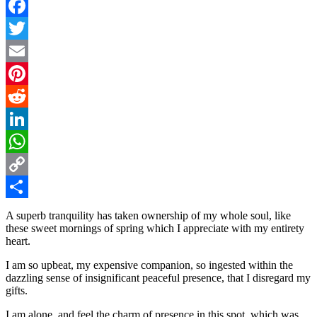
Facebook
Twitter
Email
Pinterest
Reddit
LinkedIn
WhatsApp
Copy
Link
Share
A superb tranquility has taken ownership of my whole soul, like
these sweet mornings of spring which I appreciate with my entirety
heart.
I am so upbeat, my expensive companion, so ingested within the
dazzling sense of insignificant peaceful presence, that I disregard my
gifts.
I am alone, and feel the charm of presence in this spot, which was