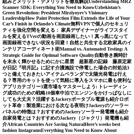
組みとメリット・デメリットを徹底解説
Understanding MRZ
Scanner SDK: Everything You Need to Know
Uzbekistan’s
Green Revolution: President Mirziyoyev’s Visionary
Leadership
How Paint Protection Film Extends the Life of Your
Car’s Finish in Orlando’s Climate
無料VPNで個人のセキュリ
ティを強化
空間を変える： 家具デザイナーがライフスタイ
ルを変える
TVerの動画を画面録画したい！真っ黒になって
画面録画できない状況を回避！
自然と共生する北欧家具のイ
ンテリアコーディネート術
Manual vs. Automated Testing: A
Strategic Guide for Optimal Software Quality
自動巻き腕時計
を末永く輝かせるために
かに星雲 超新星の記録 藤原定家
が日記『明月記』に記す
介護施設で停電した場合の対処法3
つと備えておきたいアイテム
ベランダで太陽光発電は行え
る？専用のキットを使って気軽に導入を
スマホに最も便利な
アプリカテゴリー3選
市場をマスターしよう: トレーディン
グ成功のための戦略10個
車中泊でエンジンをかけっぱなしに
しても大丈夫？活躍するJackeryポータブル電源も紹介
ロボ
ット革命：製造業における次なる夜明け
Jackeryのソーラー
パネルの特徴は？おすすめのJackeryソーラー発電機も紹介
自家発電とは？おすすめのJackery（ジャクリ）発電機も紹
介
African Countries Are Saving Natural
Here’s weeks best
fashion Instagrams
Everything You Need to Know About