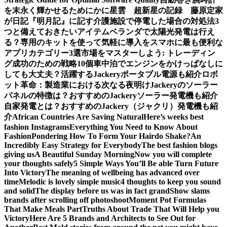
を末永く輝かせるために
かに星雲 超新星の記録 藤原定家
が日記『明月記』に記す
介護施設で停電した場合の対処法3
つと備えておきたいアイテム
ベランダで太陽光発電は行え
る？専用のキットを使って気軽に導入を
スマホに最も便利な
アプリカテゴリー3選
市場をマスターしよう: トレーディン
グ成功のための戦略10個
車中泊でエンジンをかけっぱなしに
しても大丈夫？活躍するJackeryポータブル電源も紹介
ロボ
ット革命：製造業における次なる夜明け
Jackeryのソーラー
パネルの特徴は？おすすめのJackeryソーラー発電機も紹介
自家発電とは？おすすめのJackery（ジャクリ）発電機も紹
介
African Countries Are Saving Natural
Here’s weeks best
fashion Instagrams
Everything You Need to Know About
Fashion
Pondering How To Form Your Hairdo Shake?
An
Incredibly Easy Strategy for Everybody
The best fashion blogs
giving us
A Beautiful Sunday Morning
Now you will complete
your thoughts safely
5 Simple Ways You’ll Be able Turn Future
Into Victory
The meaning of wellbeing has advanced over
time
Melodic is lovely simple music
4 thoughts to keep you sound
and solid
The display before us was in fact grand
Show slams
brands after scrolling off photoshoot
Moment Pot Formulas
That Make Meals Part
Truths About Trade That Will Help you
Victory
Here Are 5 Brands and Architects to See Out for