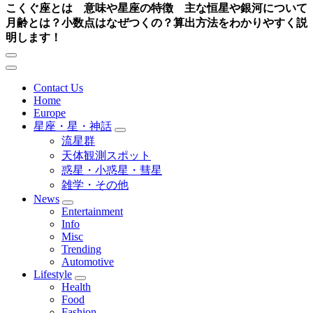
こくぐ座とは 意味や星座の特徴 主な恒星や銀河について
月齢とは？小数点はなぜつくの？算出方法をわかりやすく説
明します！
Contact Us
Home
Europe
星座・星・神話
流星群
天体観測スポット
惑星・小惑星・彗星
雑学・その他
News
Entertainment
Info
Misc
Trending
Automotive
Lifestyle
Health
Food
Fashion