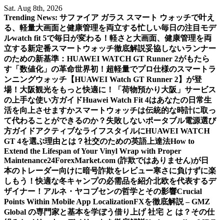
Skip
Sat. Aug 8th, 2026
to
Trending News:
サファイア ガラス スマート ウォッチで叶え
content
る、軽量大画面と健康管理を両立する忙しい毎日の注目モデ
ル
watch fit 5で毎日が変わる！軽さと大画面、健康管理を両
立する新定番スマートウォッチ徹底解説
妥協しないランナー
のための新基準：HUAWEI WATCH GT Runner 2がもたら
す「数値化」の革命
世界初！超軽量でプロ仕様のスマートラ
ンニングウォッチ【HUAWEI Watch GT Runner 2】が登
場！
大阪観光をもっと快適に！「荷物預かり大阪」サービス
の上手な使い方ガイド
Huawei Watch Fit 4はあなたの日常生
活を向上させますか
スマートウォッチは伝統的な時計に取っ
て代わることができるのか？
失敗しないポータブル電源選び
方ガイド
アクティブなライフスタイルにHUAWEI WATCH
GT 4を選ぶ理由とは？
社交のための英語上達法
How to
Extend the Lifespan of Your Vinyl Wrap with Proper
Maintenance
24ForexMarket.com (詐欺ではありません)が日
本のトレーダー向けに暗号詐欺をレビュー
寒さに負けずに楽
しもう！快適な冬キャンプの必需品を紹介
北欧を代表するデ
ザイナー！アルネ・ヤコブセンの哲学とその影響
Crucial
Points Within Mobile App Localization
FXを徹底解説 – GMZ
Global の専門家と基本を学ぼう
借り上げ 社宅 と は？その仕