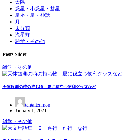
太陽
惑星・小惑星・彗星
星座・星・神話
月
未分類
流星群
雑学・その他
Posts Slider
雑学・その他
天体観測の時の持ち物 夏に役立つ便利グッズなど
tentaitenmon
January 1, 2021
雑学・その他