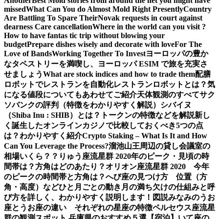
Another
Best Mold stories from around the net you might have
missed
What Can You do Almost Mold Right Presently
Country
Are Battling To Spare Their
Novak requests in court against
dearness Care cancellation
Where in the world can you visit ?
How to have fantas tic trip without blowing your
budget
Prepare dishes wisely and decorate with love
For The
Love of Bands
Working Together To Invest
ヨーロッパの豊か
なタペストリーを満喫し、ヨーロッパ ESIM で旅を充実さ
せましょう
What are stock indices and how to trade them
配膳
ロボットでレストランを自動化
レストランロボットとは？気
になる値段についてもあわせてご紹介
天体観測のすべて
サク
ソバンクの評判（特徴をわかりやすく解説）
シバイヌ
（Shiba Inu : SHIB）とは？トークンの特徴などを解説
新し
く誕生したオンラインカジノで比較しておくべき5つの点
は？わかりやすく紹介
Crypto Staking – What Is It and How
Can You Leverage the Process?
溜池山王周辺の貸し会議室の
相場いくら？？
りゅう座流星群 2020年のピーク・見頃の時
間帯は？方角はどのあたり？
オリオン座流星群 2020 今年
のピークの時間帯と方角は？
へび座の見つけ方 位置（方
角・高度）などひと月ごとの動き
月の満ち欠けの仕組みと呼
び方を詳しく、わかりやすく説明します！図説
みなみのうお
座とうお座の違い それぞれの星座の特徴
ペルセウス座流星
群の観測スポット 兵庫県のおすすめ５選【宿泊】
いて座の