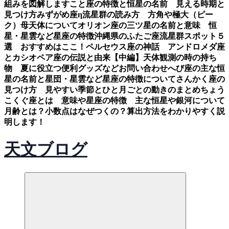
組みを図解します
こと座の特徴と恒星の名前 見える時期と
見つけ方
みずがめ座η流星群の読み方 方角や極大（ピー
ク）母天体について
オリオン座の三ツ星の名前と意味 恒
星・星雲など星座の特徴
沖縄県のふたご座流星群スポット５
選 おすすめはここ！
ペルセウス座の神話 アンドロメダ座
とカシオペア座の伝説と由来【中編】
天体観測の時の持ち
物 夏に役立つ便利グッズなど
お問い合わせ
へび座の主な恒
星の名前と星団・星雲など星座の特徴について
さんかく座の
見つけ方 見やすい季節とひと月ごとの動きのまとめ
ちょう
こくぐ座とは 意味や星座の特徴 主な恒星や銀河について
月齢とは？小数点はなぜつくの？算出方法をわかりやすく説
明します！
天文ブログ