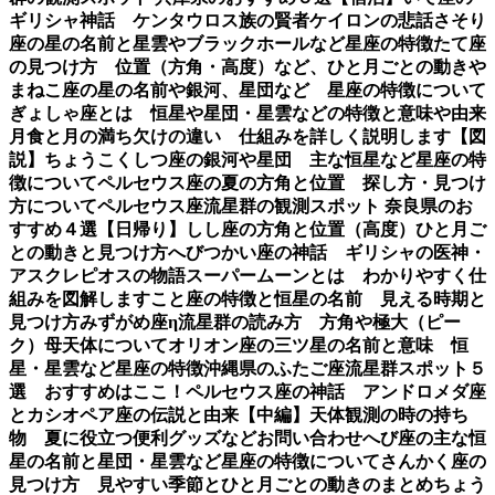
ギリシャ神話 ケンタウロス族の賢者ケイロンの悲話
さそり
座の星の名前と星雲やブラックホールなど星座の特徴
たて座
の見つけ方 位置（方角・高度）など、ひと月ごとの動き
や
まねこ座の星の名前や銀河、星団など 星座の特徴について
ぎょしゃ座とは 恒星や星団・星雲などの特徴と意味や由来
月食と月の満ち欠けの違い 仕組みを詳しく説明します【図
説】
ちょうこくしつ座の銀河や星団 主な恒星など星座の特
徴について
ペルセウス座の夏の方角と位置 探し方・見つけ
方について
ペルセウス座流星群の観測スポット 奈良県のお
すすめ４選【日帰り】
しし座の方角と位置（高度）ひと月ご
との動きと見つけ方
へびつかい座の神話 ギリシャの医神・
アスクレピオスの物語
スーパームーンとは わかりやすく仕
組みを図解します
こと座の特徴と恒星の名前 見える時期と
見つけ方
みずがめ座η流星群の読み方 方角や極大（ピー
ク）母天体について
オリオン座の三ツ星の名前と意味 恒
星・星雲など星座の特徴
沖縄県のふたご座流星群スポット５
選 おすすめはここ！
ペルセウス座の神話 アンドロメダ座
とカシオペア座の伝説と由来【中編】
天体観測の時の持ち
物 夏に役立つ便利グッズなど
お問い合わせ
へび座の主な恒
星の名前と星団・星雲など星座の特徴について
さんかく座の
見つけ方 見やすい季節とひと月ごとの動きのまとめ
ちょう