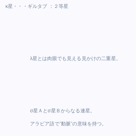
κ星・・・ギルタブ ：２等星
λ星とは肉眼でも見える見かけの二重星。
σ星Ａとσ星Ｂからなる連星。
アラビア語で”動脈”の意味を持つ。