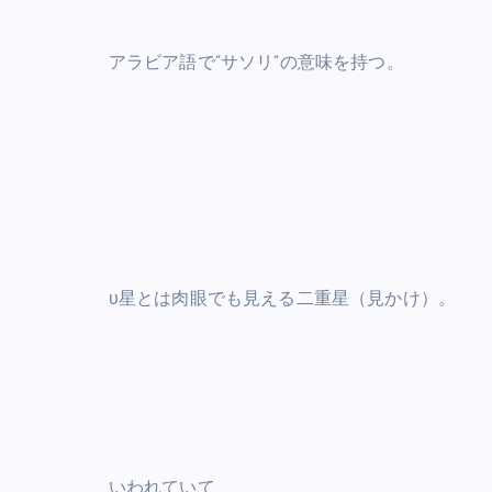
アラビア語で”サソリ”の意味を持つ。
υ星とは肉眼でも見える二重星（見かけ）。
いわれていて、