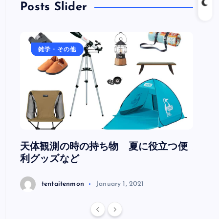
Posts Slider
雑学・その他
雑
 日本
天体観測の時の持ち物 夏に役立つ便
天文
利グッズなど
t
tentaitenmon
January 1, 2021