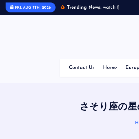
S
Trending News:
w
a
t
c
h
f
i
t
5
で
毎
FRI. AUG 7TH, 2026
k
i
p
t
o
c
o
Contact Us
Home
Euro
n
t
e
n
t
さそり座の星
H