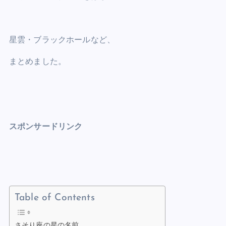
b
t
t
dI
A
Li
o
n
p
n
星雲・ブラックホールなど、
o
p
k
k
まとめました。
スポンサードリンク
Table of Contents
さそり座の星の名前