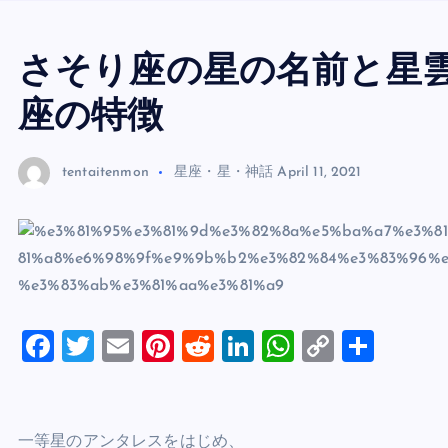
さそり座の星の名前と星
座の特徴
tentaitenmon
星座・星・神話
April 11, 2021
F
T
E
Pi
R
Li
W
C
S
a
wi
m
nt
e
n
h
o
h
c
tt
ai
er
d
k
at
p
ar
e
er
l
es
di
e
s
y
e
一等星のアンタレスをはじめ、