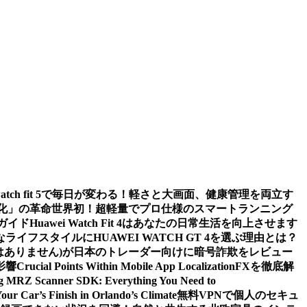
watch fit 5で毎日が変わる！軽さと大画面、健康管理を両立す
値化」の革命
世界初！超軽量でプロ仕様のスマートランニング
ガイド
Huawei Watch Fit 4はあなたの日常生活を向上させます
ライフスタイルにHUAWEI WATCH GT 4を選ぶ理由とは？
m (詐欺ではありません)が日本のトレーダー向けに暗号詐欺をレビュー
影響
Crucial Points Within Mobile App Localization
FXを徹底解
g MRZ Scanner SDK: Everything You Need to
Your Car’s Finish in Orlando’s Climate
無料VPNで個人のセキュ