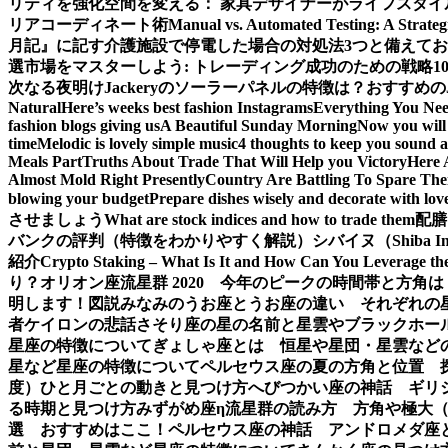
リティを強化
空間を変える： 家具デザイナーがライフスタイ
リアコーディネート術
Manual vs. Automated Testing: A Strateg
月記』に記す
介護施設で停電した場合の対処法3つと備えて
選
市場をマスターしよう: トレーディング成功のための戦略1
次なる夜明け
Jackeryのソーラーパネルの特徴は？おすすめの
Natural
Here’s weeks best fashion Instagrams
Everything You Ne
fashion blogs giving us
A Beautiful Sunday Morning
Now you will 
time
Melodic is lovely simple music
4 thoughts to keep you sound a
Meals Part
Truths About Trade That Will Help you Victory
Here 
Almost Mold Right Presently
Country Are Battling To Spare The
blowing your budget
Prepare dishes wisely and decorate with lov
させましょう
What are stock indices and how to trade them
配膳
バンクの評判（特徴をわかりやすく解説）
シバイヌ（Shiba 
紹介
Crypto Staking – What Is It and How Can You Leverage th
り？
オリオン座流星群 2020 今年のピークの時間帯と方角は
明します！図説
みなみのうお座とうお座の違い それぞれの
者ケイロンの悲話
さそり座の星の名前と星雲やブラックホー
星座の特徴について
ぎょしゃ座とは 恒星や星団・星雲など
星など星座の特徴について
ペルセウス座の夏の方角と位置 
度）ひと月ごとの動きと見つけ方
へびつかい座の神話 ギリ
る時期と見つけ方
みずがめ座η流星群の読み方 方角や極大
選 おすすめはここ！
ペルセウス座の神話 アンドロメダ座