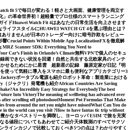
watch fit 5で毎日が変わる！軽さと大画面、健康管理を両立す
値化」の革命
世界初！超軽量でプロ仕様のスマートランニング
ガイド
Huawei Watch Fit 4はあなたの日常生活を向上させます
ライフスタイルにHUAWEI WATCH GT 4を選ぶ理由とは？
m (詐欺ではありません)が日本のトレーダー向けに暗号詐欺をレビュー
影響
Crucial Points Within Mobile App Localization
FXを徹底解
g MRZ Scanner SDK: Everything You Need to
Your Car’s Finish in Orlando’s Climate
無料VPNで個人のセキュ
面録画できない状況を回避！
自然と共生する北欧家具のインテ
輝かせるために
かに星雲 超新星の記録 藤原定家が日記『明
を使って気軽に導入を
スマホに最も便利なアプリカテゴリー3
ckeryポータブル電源も紹介
ロボット革命：製造業における
ery（ジャクリ）発電機も紹介
African Countries Are Saving
Shake?
An Incredibly Easy Strategy for Everybody
The best
Future Into Victory
The meaning of wellbeing has advanced over
after scrolling off photoshoot
Moment Pot Formulas That Make
ies from around the net you might have missed
What Can You do
 in the world can you visit ?
How to have fantas tic trip without
豊かなタペストリーを満喫し、ヨーロッパ ESIM で旅を充実
なる値段についてもあわせてご紹介
天体観測のすべて
サクソ
ンラインカジノで比較しておくべき5つの点は？わかりやすく