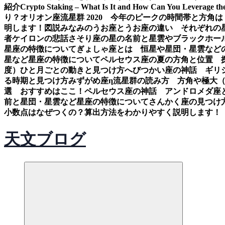
紹介
Crypto Staking – What Is It and How Can You Leverage th
り？
オリオン座流星群 2020 今年のピークの時間帯と方角は
明します！図説
みなみのうお座とうお座の違い それぞれの
者ケイロンの悲話
さそり座の星の名前と星雲やブラックホー
星座の特徴について
ぎょしゃ座とは 恒星や星団・星雲など
星など星座の特徴について
ペルセウス座の夏の方角と位置 
度）ひと月ごとの動きと見つけ方
へびつかい座の神話 ギリ
る時期と見つけ方
みずがめ座η流星群の読み方 方角や極大
選 おすすめはここ！
ペルセウス座の神話 アンドロメダ座
前と星団・星雲など星座の特徴について
さんかく座の見つけ
小数点はなぜつくの？算出方法をわかりやすく説明します！
天文ブログ