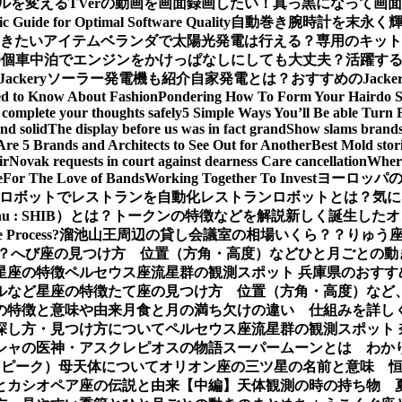
ルを変える
TVerの動画を画面録画したい！真っ黒になって画
ic Guide for Optimal Software Quality
自動巻き腕時計を末永く
おきたいアイテム
ベランダで太陽光発電は行える？専用のキット
0個
車中泊でエンジンをかけっぱなしにしても大丈夫？活躍するJa
Jackeryソーラー発電機も紹介
自家発電とは？おすすめのJack
ed to Know About Fashion
Pondering How To Form Your Hairdo 
complete your thoughts safely
5 Simple Ways You’ll Be able Turn 
nd solid
The display before us was in fact grand
Show slams brands 
Are 5 Brands and Architects to See Out for Another
Best Mold stor
ir
Novak requests in court against dearness Care cancellation
Where
e
For The Love of Bands
Working Together To Invest
ヨーロッパの
ロボットでレストランを自動化
レストランロボットとは？気に
Inu : SHIB）とは？トークンの特徴などを解説
新しく誕生したオ
e Process?
溜池山王周辺の貸し会議室の相場いくら？？
りゅう座
？
へび座の見つけ方 位置（方角・高度）などひと月ごとの動
星座の特徴
ペルセウス座流星群の観測スポット 兵庫県のおすす
ルなど星座の特徴
たて座の見つけ方 位置（方角・高度）など
の特徴と意味や由来
月食と月の満ち欠けの違い 仕組みを詳し
探し方・見つけ方について
ペルセウス座流星群の観測スポット
シャの医神・アスクレピオスの物語
スーパームーンとは わか
（ピーク）母天体について
オリオン座の三ツ星の名前と意味 
とカシオペア座の伝説と由来【中編】
天体観測の時の持ち物 