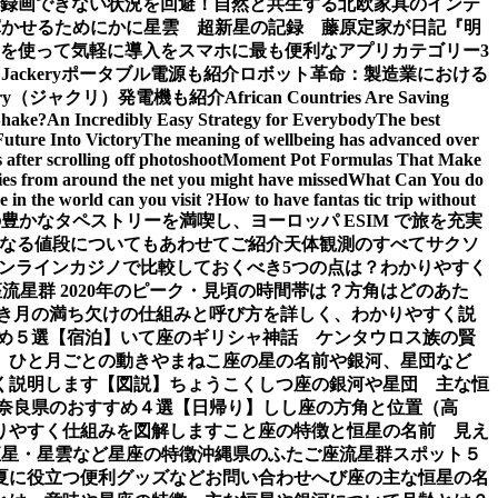
面録画できない状況を回避！
自然と共生する北欧家具のインテ
輝かせるために
かに星雲 超新星の記録 藤原定家が日記『明
を使って気軽に導入を
スマホに最も便利なアプリカテゴリー3
ckeryポータブル電源も紹介
ロボット革命：製造業における
ery（ジャクリ）発電機も紹介
African Countries Are Saving
Shake?
An Incredibly Easy Strategy for Everybody
The best
Future Into Victory
The meaning of wellbeing has advanced over
after scrolling off photoshoot
Moment Pot Formulas That Make
ies from around the net you might have missed
What Can You do
 in the world can you visit ?
How to have fantas tic trip without
豊かなタペストリーを満喫し、ヨーロッパ ESIM で旅を充実
なる値段についてもあわせてご紹介
天体観測のすべて
サクソ
ンラインカジノで比較しておくべき5つの点は？わかりやすく
流星群 2020年のピーク・見頃の時間帯は？方角はどのあた
き
月の満ち欠けの仕組みと呼び方を詳しく、わかりやすく説
め５選【宿泊】
いて座のギリシャ神話 ケンタウロス族の賢
、ひと月ごとの動き
やまねこ座の星の名前や銀河、星団など
く説明します【図説】
ちょうこくしつ座の銀河や星団 主な恒
 奈良県のおすすめ４選【日帰り】
しし座の方角と位置（高
りやすく仕組みを図解します
こと座の特徴と恒星の名前 見え
恒星・星雲など星座の特徴
沖縄県のふたご座流星群スポット５
夏に役立つ便利グッズなど
お問い合わせ
へび座の主な恒星の名