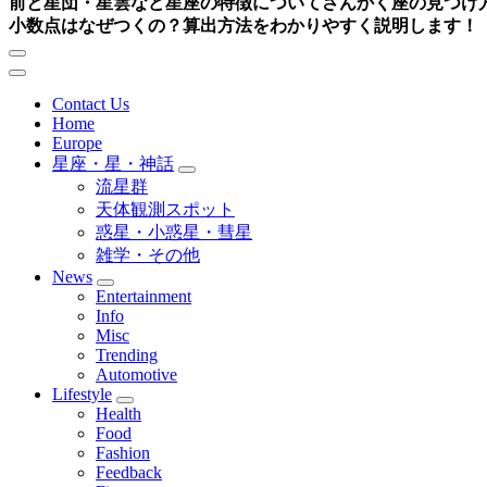
前と星団・星雲など星座の特徴について
さんかく座の見つけ
小数点はなぜつくの？算出方法をわかりやすく説明します！
Contact Us
Home
Europe
星座・星・神話
流星群
天体観測スポット
惑星・小惑星・彗星
雑学・その他
News
Entertainment
Info
Misc
Trending
Automotive
Lifestyle
Health
Food
Fashion
Feedback