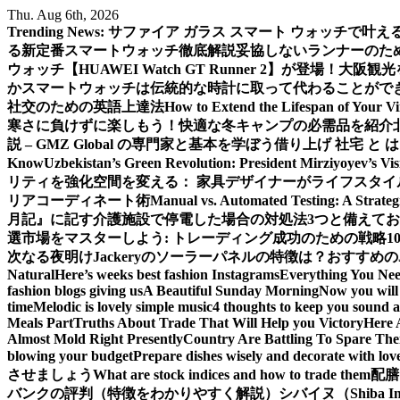
Skip
Thu. Aug 6th, 2026
to
Trending News:
サファイア ガラス スマート ウォッチで叶
content
る新定番スマートウォッチ徹底解説
妥協しないランナーのための新
ウォッチ【HUAWEI Watch GT Runner 2】が登場！
大阪観光
か
スマートウォッチは伝統的な時計に取って代わることがで
社交のための英語上達法
How to Extend the Lifespan of Your V
寒さに負けずに楽しもう！快適な冬キャンプの必需品を紹介
説 – GMZ Global の専門家と基本を学ぼう
借り上げ 社宅 と
Know
Uzbekistan’s Green Revolution: President Mirziyoyev’s Vi
リティを強化
空間を変える： 家具デザイナーがライフスタイ
リアコーディネート術
Manual vs. Automated Testing: A Strateg
月記』に記す
介護施設で停電した場合の対処法3つと備えて
選
市場をマスターしよう: トレーディング成功のための戦略1
次なる夜明け
Jackeryのソーラーパネルの特徴は？おすすめの
Natural
Here’s weeks best fashion Instagrams
Everything You Ne
fashion blogs giving us
A Beautiful Sunday Morning
Now you will 
time
Melodic is lovely simple music
4 thoughts to keep you sound a
Meals Part
Truths About Trade That Will Help you Victory
Here 
Almost Mold Right Presently
Country Are Battling To Spare The
blowing your budget
Prepare dishes wisely and decorate with lov
させましょう
What are stock indices and how to trade them
配膳
バンクの評判（特徴をわかりやすく解説）
シバイヌ（Shiba 