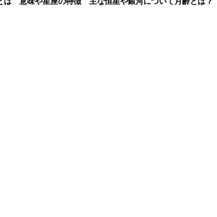
とは 意味や星座の特徴 主な恒星や銀河について
月齢とは？