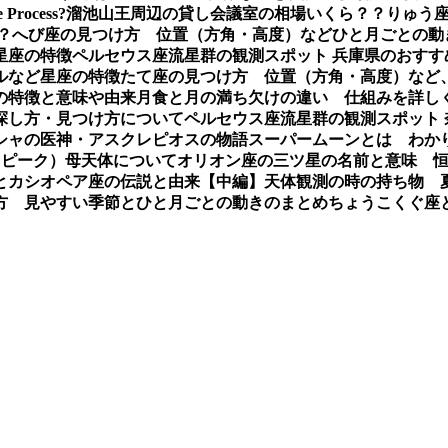
e Process?
溜池山王周辺の貸し会議室の相場いくら？？
りゅう座
？
へび座の見つけ方 位置（方角・高度）などひと月ごとの動
星座の特徴
ペルセウス座流星群の観測スポット 兵庫県のおすす
ルなど星座の特徴
たて座の見つけ方 位置（方角・高度）など
の特徴と意味や由来
月食と月の満ち欠けの違い 仕組みを詳し
探し方・見つけ方について
ペルセウス座流星群の観測スポット
シャの医神・アスクレピオスの物語
スーパームーンとは わか
（ピーク）母天体について
オリオン座の三ツ星の名前と意味 
とカシオペア座の伝説と由来【中編】
天体観測の時の持ち物 
方 見やすい季節とひと月ごとの動きのまとめ
ちょうこくぐ座