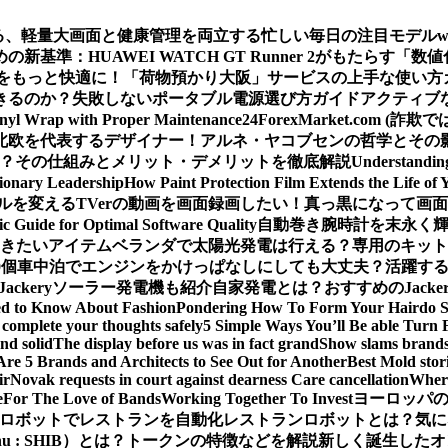
える、軽量大画面と健康管理を両立する忙しい毎日の注目モデル
基準：HUAWEI WATCH GT Runner 2がもたらす「数
をもっと快適に！「荷物預かり大阪」サービスの上手な使い方
きるのか？
失敗しないポータブル電源選び方ガイド
アクティブな
inyl Wrap with Proper Maintenance
24ForexMarket.co
北欧を代表するデザイナー！アルネ・ヤコブセンの哲学とその
 は？その仕組みとメリット・デメリットを徹底解説
Understandin
sionary Leadership
How Paint Protection Film Extends the Life of 
ルを変える
TVerの動画を画面録画したい！真っ黒になって画
ic Guide for Optimal Software Quality
自動巻き腕時計を末永く
おきたいアイテム
ベランダで太陽光発電は行える？専用のキット
0個
車中泊でエンジンをかけっぱなしにしても大丈夫？活躍するJa
Jackeryソーラー発電機も紹介
自家発電とは？おすすめのJack
ed to Know About Fashion
Pondering How To Form Your Hairdo 
complete your thoughts safely
5 Simple Ways You’ll Be able Turn 
nd solid
The display before us was in fact grand
Show slams brands 
Are 5 Brands and Architects to See Out for Another
Best Mold stor
ir
Novak requests in court against dearness Care cancellation
Where
e
For The Love of Bands
Working Together To Invest
ヨーロッパの
ロボットでレストランを自動化
レストランロボットとは？気に
Inu : SHIB）とは？トークンの特徴などを解説
新しく誕生したオ