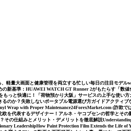
える、軽量大画面と健康管理を両立する忙しい毎日の注目モデル
基準：HUAWEI WATCH GT Runner 2がもたらす「数
をもっと快適に！「荷物預かり大阪」サービスの上手な使い方
きるのか？
失敗しないポータブル電源選び方ガイド
アクティブな
inyl Wrap with Proper Maintenance
24ForexMarket.co
北欧を代表するデザイナー！アルネ・ヤコブセンの哲学とその
 は？その仕組みとメリット・デメリットを徹底解説
Understandin
sionary Leadership
How Paint Protection Film Extends the Life of 