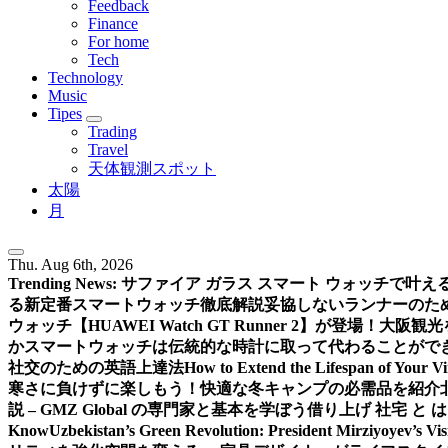
Feedback
Finance
For home
Tech
Technology
Music
Tipes
Trading
Travel
天体観測スポット
太陽
月
Thu. Aug 6th, 2026
Trending News:
サファイア ガラス スマート ウォッチで叶
る新定番スマートウォッチ徹底解説
妥協しないランナーのための新
ウォッチ【HUAWEI Watch GT Runner 2】が登場！
大阪観光
か
スマートウォッチは伝統的な時計に取って代わることがで
社交のための英語上達法
How to Extend the Lifespan of Your V
寒さに負けずに楽しもう！快適な冬キャンプの必需品を紹介
説 – GMZ Global の専門家と基本を学ぼう
借り上げ 社宅 と
Know
Uzbekistan’s Green Revolution: President Mirziyoyev’s Vi