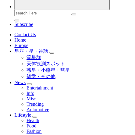
Search
for:
Subscribe
Contact Us
Home
Europe
星座・星・神話
流星群
天体観測スポット
惑星・小惑星・彗星
雑学・その他
News
Entertainment
Info
Misc
Trending
Automotive
Lifestyle
Health
Food
Fashion