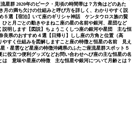
流星群 2020年のピーク・見頃の時間帯は？方角はどのあた
き
月の満ち欠けの仕組みと呼び方を詳しく、わかりやすく説
め５選【宿泊】
いて座のギリシャ神話 ケンタウロス族の賢
、ひと月ごとの動き
やまねこ座の星の名前や銀河、星団など
く説明します【図説】
ちょうこくしつ座の銀河や星団 主な恒
 奈良県のおすすめ４選【日帰り】
しし座の方角と位置（高
りやすく仕組みを図解します
こと座の特徴と恒星の名前 見え
恒星・星雲など星座の特徴
沖縄県のふたご座流星群スポット５
夏に役立つ便利グッズなど
お問い合わせ
へび座の主な恒星の名
とは 意味や星座の特徴 主な恒星や銀河について
月齢とは？