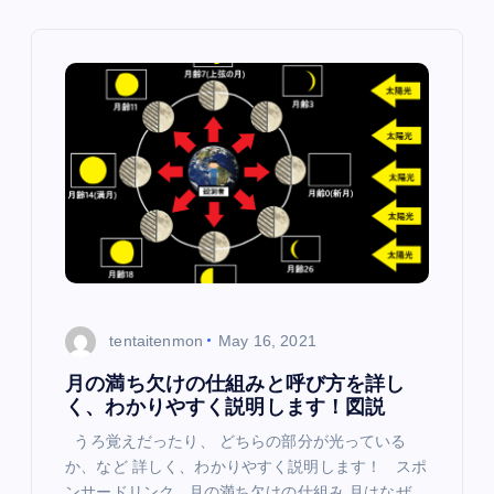
v
i
g
a
t
i
o
tentaitenmon
May 16, 2021
n
月の満ち欠けの仕組みと呼び方を詳し
く、わかりやすく説明します！図説
うろ覚えだったり、 どちらの部分が光っている
か、など 詳しく、わかりやすく説明します！ スポ
ンサードリンク 月の満ち欠けの仕組み 月はなぜ、