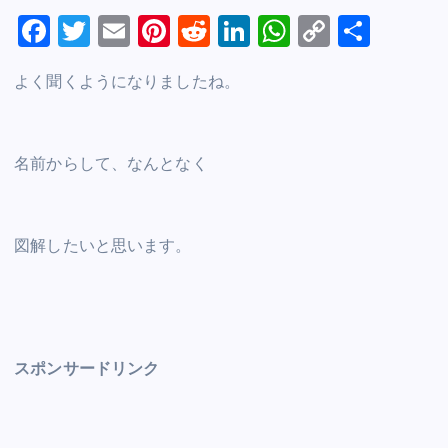
F
T
E
Pi
R
Li
W
C
S
a
wi
m
nt
e
n
h
o
h
よく聞くようになりましたね。
c
tt
ai
er
d
k
at
p
ar
e
er
l
e
di
e
s
y
e
b
st
t
dI
A
Li
名前からして、なんとなく
o
n
p
n
o
p
k
k
図解したいと思います。
スポンサードリンク