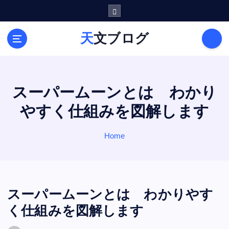
S
k
i
天文ブログ
p
t
o
c
o
スーパームーンとは わかり
n
やすく仕組みを図解します
t
e
n
Home
t
スーパームーンとは わかりやす
く仕組みを図解します