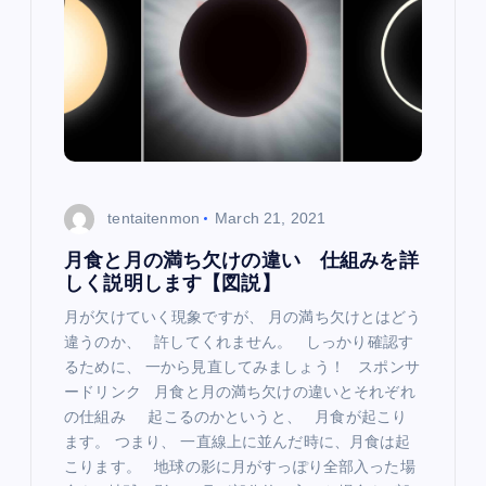
tentaitenmon
March 21, 2021
月食と月の満ち欠けの違い 仕組みを詳
しく説明します【図説】
月が欠けていく現象ですが、 月の満ち欠けとはどう
違うのか、 許してくれません。 しっかり確認す
るために、 一から見直してみましょう！ スポンサ
ードリンク 月食と月の満ち欠けの違いとそれぞれ
の仕組み 起こるのかというと、 月食が起こり
ます。 つまり、 一直線上に並んだ時に、月食は起
こります。 地球の影に月がすっぽり全部入った場