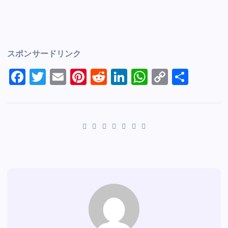
スポンサードリンク
F
T
E
Pi
R
Li
W
C
S
a
wi
m
nt
e
n
h
o
h
c
tt
ai
er
d
k
at
p
ar
e
er
l
e
di
e
s
y
e
b
st
t
dI
A
Li
o
n
p
n
o
p
k
k