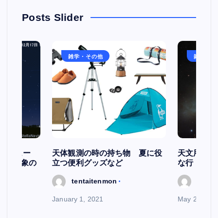
Posts Slider
雑学・その他
雑学・そ
スケジュー
天体観測の時の持ち物 夏に役
天文用語集
天文現象の
立つ便利グッズなど
な行
tentaitenmon
tenta
January 1, 2021
May 29, 202