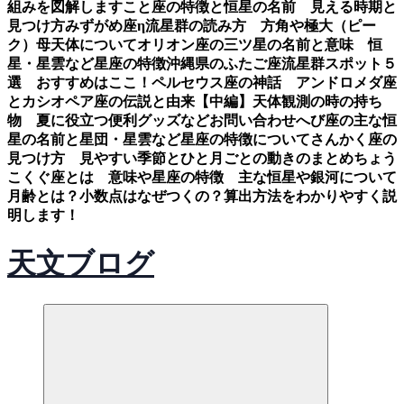
組みを図解します
こと座の特徴と恒星の名前 見える時期と
見つけ方
みずがめ座η流星群の読み方 方角や極大（ピー
ク）母天体について
オリオン座の三ツ星の名前と意味 恒
星・星雲など星座の特徴
沖縄県のふたご座流星群スポット５
選 おすすめはここ！
ペルセウス座の神話 アンドロメダ座
とカシオペア座の伝説と由来【中編】
天体観測の時の持ち
物 夏に役立つ便利グッズなど
お問い合わせ
へび座の主な恒
星の名前と星団・星雲など星座の特徴について
さんかく座の
見つけ方 見やすい季節とひと月ごとの動きのまとめ
ちょう
こくぐ座とは 意味や星座の特徴 主な恒星や銀河について
月齢とは？小数点はなぜつくの？算出方法をわかりやすく説
明します！
天文ブログ