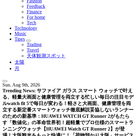
Fashion
Feedback
Finance
For home
Tech
Technology
Music
Tipes
Trading
Travel
天体観測スポット
太陽
月
Sun. Aug 9th, 2026
Trending News:
サファイア ガラス スマート ウォッチで叶え
る、軽量大画面と健康管理を両立する忙しい毎日の注目モデ
ル
watch fit 5で毎日が変わる！軽さと大画面、健康管理を両
立する新定番スマートウォッチ徹底解説
妥協しないランナー
のための新基準：HUAWEI WATCH GT Runner 2がもたら
す「数値化」の革命
世界初！超軽量でプロ仕様のスマートラ
ンニングウォッチ【HUAWEI Watch GT Runner 2】が登
場！
大阪観光をもっと快適に！「荷物預かり大阪」サービス