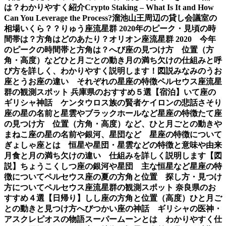
は？わかりやすく紹介
Crypto Staking – What Is It and How
Can You Leverage the Process?
溜池山王周辺の貸し会議室の
相場いくら？？
りゅう座流星群 2020年のピーク・見頃の時
間帯は？方角はどのあたり？
オリオン座流星群 2020 今年
のピークの時間帯と方角は？
へび座の見つけ方 位置（方
角・高度）などひと月ごとの動き
月の満ち欠けの仕組みと呼
び方を詳しく、わかりやすく説明します！図説
みなみのうお
座とうお座の違い それぞれの星座の特徴
ペルセウス座流星
群の観測スポット 兵庫県のおすすめ５選【宿泊】
いて座の
ギリシャ神話 ケンタウロス族の賢者ケイロンの悲話
さそり
座の星の名前と星雲やブラックホールなど星座の特徴
たて座
の見つけ方 位置（方角・高度）など、ひと月ごとの動き
や
まねこ座の星の名前や銀河、星団など 星座の特徴について
ぎょしゃ座とは 恒星や星団・星雲などの特徴と意味や由来
月食と月の満ち欠けの違い 仕組みを詳しく説明します【図
説】
ちょうこくしつ座の銀河や星団 主な恒星など星座の特
徴について
ペルセウス座の夏の方角と位置 探し方・見つけ
方について
ペルセウス座流星群の観測スポット 奈良県のお
すすめ４選【日帰り】
しし座の方角と位置（高度）ひと月ご
との動きと見つけ方
へびつかい座の神話 ギリシャの医神・
アスクレピオスの物語
スーパームーンとは わかりやすく仕