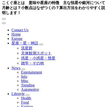
こくぐ座とは 意味や星座の特徴 主な恒星や銀河について
月齢とは？小数点はなぜつくの？算出方法をわかりやすく説
明します！
Contact Us
Home
Europe
星座・星・神話
流星群
天体観測スポット
惑星・小惑星・彗星
雑学・その他
News
Entertainment
Info
Misc
Trending
Automotive
Lifestyle
Health
Food
Fashion