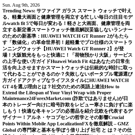
Skip
Sun. Aug 9th, 2026
to
Trending News:
サファイア ガラス スマート ウォッチで叶え
content
る、軽量大画面と健康管理を両立する忙しい毎日の注目モデ
ル
watch fit 5で毎日が変わる！軽さと大画面、健康管理を両
立する新定番スマートウォッチ徹底解説
妥協しないランナー
のための新基準：HUAWEI WATCH GT Runner 2がもたら
す「数値化」の革命
世界初！超軽量でプロ仕様のスマートラ
ンニングウォッチ【HUAWEI Watch GT Runner 2】が登
場！
大阪観光をもっと快適に！「荷物預かり大阪」サービス
の上手な使い方ガイド
Huawei Watch Fit 4はあなたの日常生
活を向上させますか
スマートウォッチは伝統的な時計に取っ
て代わることができるのか？
失敗しないポータブル電源選び
方ガイド
アクティブなライフスタイルにHUAWEI WATCH
GT 4を選ぶ理由とは？
社交のための英語上達法
How to
Extend the Lifespan of Your Vinyl Wrap with Proper
Maintenance
24ForexMarket.com (詐欺ではありません)が日
本のトレーダー向けに暗号詐欺をレビュー
寒さに負けずに楽
しもう！快適な冬キャンプの必需品を紹介
北欧を代表するデ
ザイナー！アルネ・ヤコブセンの哲学とその影響
Crucial
Points Within Mobile App Localization
FXを徹底解説 – GMZ
Global の専門家と基本を学ぼう
借り上げ 社宅 と は？その仕