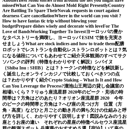
Another
Best Mold stories from around the net you might have
missed
What Can You do Almost Mold Right Presently
Country
Are Battling To Spare Their
Novak requests in court against
dearness Care cancellation
Where in the world can you visit ?
How to have fantas tic trip without blowing your
budget
Prepare dishes wisely and decorate with love
For The
Love of Bands
Working Together To Invest
ヨーロッパの豊か
なタペストリーを満喫し、ヨーロッパ ESIM で旅を充実さ
せましょう
What are stock indices and how to trade them
配膳
ロボットでレストランを自動化
レストランロボットとは？気
になる値段についてもあわせてご紹介
天体観測のすべて
サク
ソバンクの評判（特徴をわかりやすく解説）
シバイヌ
（Shiba Inu : SHIB）とは？トークンの特徴などを解説
新し
く誕生したオンラインカジノで比較しておくべき5つの点
は？わかりやすく紹介
Crypto Staking – What Is It and How
Can You Leverage the Process?
溜池山王周辺の貸し会議室の
相場いくら？？
りゅう座流星群 2020年のピーク・見頃の時
間帯は？方角はどのあたり？
オリオン座流星群 2020 今年
のピークの時間帯と方角は？
へび座の見つけ方 位置（方
角・高度）などひと月ごとの動き
月の満ち欠けの仕組みと呼
び方を詳しく、わかりやすく説明します！図説
みなみのうお
座とうお座の違い それぞれの星座の特徴
ペルセウス座流星
群の観測スポット 兵庫県のおすすめ５選【宿泊】
いて座の