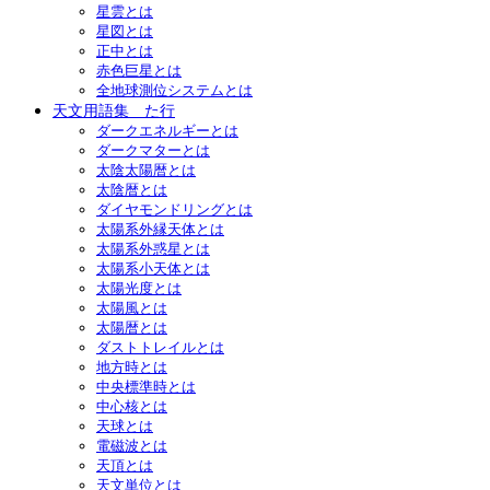
星雲とは
星図とは
正中とは
赤色巨星とは
全地球測位システムとは
天文用語集 た行
ダークエネルギーとは
ダークマターとは
太陰太陽暦とは
太陰暦とは
ダイヤモンドリングとは
太陽系外縁天体とは
太陽系外惑星とは
太陽系小天体とは
太陽光度とは
太陽風とは
太陽暦とは
ダストトレイルとは
地方時とは
中央標準時とは
中心核とは
天球とは
電磁波とは
天頂とは
天文単位とは