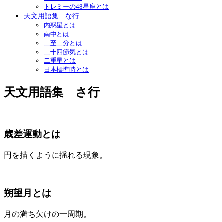
トレミーの48星座とは
天文用語集 な行
内惑星とは
南中とは
二至二分とは
二十四節気とは
二重星とは
日本標準時とは
天文用語集 さ行
歳差運動とは
円を描くように揺れる現象。
朔望月とは
月の満ち欠けの一周期。