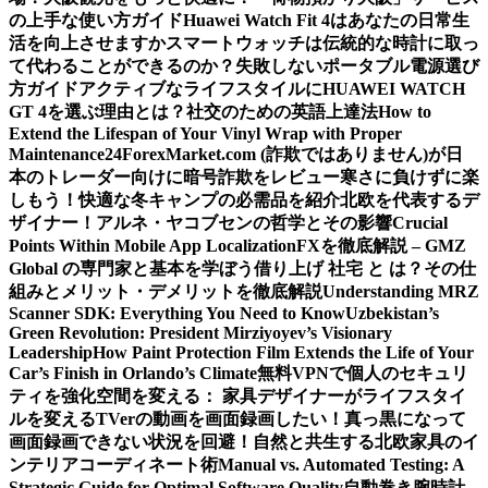
の上手な使い方ガイド
Huawei Watch Fit 4はあなたの日常生
活を向上させますか
スマートウォッチは伝統的な時計に取っ
て代わることができるのか？
失敗しないポータブル電源選び
方ガイド
アクティブなライフスタイルにHUAWEI WATCH
GT 4を選ぶ理由とは？
社交のための英語上達法
How to
Extend the Lifespan of Your Vinyl Wrap with Proper
Maintenance
24ForexMarket.com (詐欺ではありません)が日
本のトレーダー向けに暗号詐欺をレビュー
寒さに負けずに楽
しもう！快適な冬キャンプの必需品を紹介
北欧を代表するデ
ザイナー！アルネ・ヤコブセンの哲学とその影響
Crucial
Points Within Mobile App Localization
FXを徹底解説 – GMZ
Global の専門家と基本を学ぼう
借り上げ 社宅 と は？その仕
組みとメリット・デメリットを徹底解説
Understanding MRZ
Scanner SDK: Everything You Need to Know
Uzbekistan’s
Green Revolution: President Mirziyoyev’s Visionary
Leadership
How Paint Protection Film Extends the Life of Your
Car’s Finish in Orlando’s Climate
無料VPNで個人のセキュリ
ティを強化
空間を変える： 家具デザイナーがライフスタイ
ルを変える
TVerの動画を画面録画したい！真っ黒になって
画面録画できない状況を回避！
自然と共生する北欧家具のイ
ンテリアコーディネート術
Manual vs. Automated Testing: A
Strategic Guide for Optimal Software Quality
自動巻き腕時計