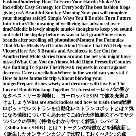
Fashion
Pondering How To Form Your Hairdo Shake?
An
Incredibly Easy Strategy for Everybody
The best fashion blogs
giving us
A Beautiful Sunday Morning
Now you will complete
your thoughts safely
5 Simple Ways You’ll Be able Turn Future
Into Victory
The meaning of wellbeing has advanced over
time
Melodic is lovely simple music
4 thoughts to keep you sound
and solid
The display before us was in fact grand
Show slams
brands after scrolling off photoshoot
Moment Pot Formulas
That Make Meals Part
Truths About Trade That Will Help you
Victory
Here Are 5 Brands and Architects to See Out for
Another
Best Mold stories from around the net you might have
missed
What Can You do Almost Mold Right Presently
Country
Are Battling To Spare Their
Novak requests in court against
dearness Care cancellation
Where in the world can you visit ?
How to have fantas tic trip without blowing your
budget
Prepare dishes wisely and decorate with love
For The
Love of Bands
Working Together To Invest
ヨーロッパの豊か
なタペストリーを満喫し、ヨーロッパ ESIM で旅を充実さ
せましょう
What are stock indices and how to trade them
配膳
ロボットでレストランを自動化
レストランロボットとは？気
になる値段についてもあわせてご紹介
天体観測のすべて
サク
ソバンクの評判（特徴をわかりやすく解説）
シバイヌ
（Shiba Inu : SHIB）とは？トークンの特徴などを解説
新し
く誕生したオンラインカジノで比較しておくべき5つの点