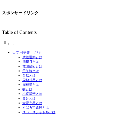
スポンサードリンク
Table of Contents
天文用語集 さ行
歳差運動とは
朔望月とは
散開星団とは
子午線とは
自転とは
周期彗星とは
周極星とは
衝とは
小惑星帯とは
食分とは
食変光星とは
すばる望遠鏡とは
スペースシャトルとは