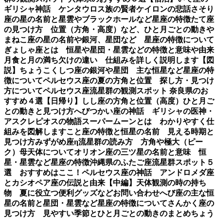
ギリシャ神話 ケンタウロス族の賢者ケイロンの悲話
さそり
座の星の名前と星雲やブラックホールなど星座の特徴
たて座
の見つけ方 位置（方角・高度）など、ひと月ごとの動き
や
まねこ座の星の名前や銀河、星団など 星座の特徴について
ぎょしゃ座とは 恒星や星団・星雲などの特徴と意味や由来
月食と月の満ち欠けの違い 仕組みを詳しく説明します【図
説】
ちょうこくしつ座の銀河や星団 主な恒星など星座の特
徴について
ペルセウス座の夏の方角と位置 探し方・見つけ
方について
ペルセウス座流星群の観測スポット 奈良県のお
すすめ４選【日帰り】
しし座の方角と位置（高度）ひと月ご
との動きと見つけ方
へびつかい座の神話 ギリシャの医神・
アスクレピオスの物語
スーパームーンとは わかりやすく仕
組みを図解します
こと座の特徴と恒星の名前 見える時期と
見つけ方
みずがめ座η流星群の読み方 方角や極大（ピー
ク）母天体について
オリオン座の三ツ星の名前と意味 恒
星・星雲など星座の特徴
沖縄県のふたご座流星群スポット５
選 おすすめはここ！
ペルセウス座の神話 アンドロメダ座
とカシオペア座の伝説と由来【中編】
天体観測の時の持ち
物 夏に役立つ便利グッズなど
お問い合わせ
へび座の主な恒
星の名前と星団・星雲など星座の特徴について
さんかく座の
見つけ方 見やすい季節とひと月ごとの動きのまとめ
ちょう