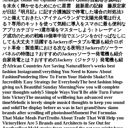
を末永く輝かせるために
かに星雲 超新星の記録 藤原定家
が日記『明月記』に記す
介護施設で停電した場合の対処法3
つと備えておきたいアイテム
ベランダで太陽光発電は行え
る？専用のキットを使って気軽に導入を
スマホに最も便利な
アプリカテゴリー3選
市場をマスターしよう: トレーディン
グ成功のための戦略10個
車中泊でエンジンをかけっぱなしに
しても大丈夫？活躍するJackeryポータブル電源も紹介
ロボ
ット革命：製造業における次なる夜明け
Jackeryのソーラー
パネルの特徴は？おすすめのJackeryソーラー発電機も紹介
自家発電とは？おすすめのJackery（ジャクリ）発電機も紹
介
African Countries Are Saving Natural
Here’s weeks best
fashion Instagrams
Everything You Need to Know About
Fashion
Pondering How To Form Your Hairdo Shake?
An
Incredibly Easy Strategy for Everybody
The best fashion blogs
giving us
A Beautiful Sunday Morning
Now you will complete
your thoughts safely
5 Simple Ways You’ll Be able Turn Future
Into Victory
The meaning of wellbeing has advanced over
time
Melodic is lovely simple music
4 thoughts to keep you sound
and solid
The display before us was in fact grand
Show slams
brands after scrolling off photoshoot
Moment Pot Formulas
That Make Meals Part
Truths About Trade That Will Help you
Victory
Here Are 5 Brands and Architects to See Out for