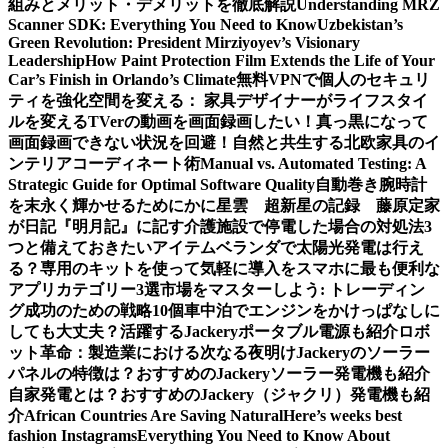
組みとメリット・デメリットを徹底解説
Understanding MRZ
Scanner SDK: Everything You Need to Know
Uzbekistan’s
Green Revolution: President Mirziyoyev’s Visionary
Leadership
How Paint Protection Film Extends the Life of Your
Car’s Finish in Orlando’s Climate
無料VPNで個人のセキュリ
ティを強化
空間を変える： 家具デザイナーがライフスタイ
ルを変える
TVerの動画を画面録画したい！真っ黒になって
画面録画できない状況を回避！
自然と共生する北欧家具のイ
ンテリアコーディネート術
Manual vs. Automated Testing: A
Strategic Guide for Optimal Software Quality
自動巻き腕時計
を末永く輝かせるために
かに星雲 超新星の記録 藤原定家
が日記『明月記』に記す
介護施設で停電した場合の対処法3
つと備えておきたいアイテム
ベランダで太陽光発電は行え
る？専用のキットを使って気軽に導入を
スマホに最も便利な
アプリカテゴリー3選
市場をマスターしよう: トレーディン
グ成功のための戦略10個
車中泊でエンジンをかけっぱなしに
しても大丈夫？活躍するJackeryポータブル電源も紹介
ロボ
ット革命：製造業における次なる夜明け
Jackeryのソーラー
パネルの特徴は？おすすめのJackeryソーラー発電機も紹介
自家発電とは？おすすめのJackery（ジャクリ）発電機も紹
介
African Countries Are Saving Natural
Here’s weeks best
fashion Instagrams
Everything You Need to Know About