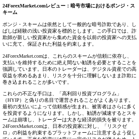
24ForexMarket.comレビュー：暗号市場におけるポンジ・ス
キーム
ポンジ・スキームは依然として一般的な暗号詐欺であり、し
ばしば経験の浅い投資家を標的とします。この手口では、詐
欺師が新しい投資家から集めた資金を以前の投資家への支払
いに充て、保証された利益を約束します。
24ForexMarket.comは、これらのスキームが信頼に依存し、
支払いを維持するために絶え間ない勧誘を必要とすることを
強調しています。日本のトレーダーは、デジタル資産での高
収益を求めるあまり、リスクを十分に理解しないまま詐欺に
巻き込まれることが多いです。
これらの不正な手口は、「高利回り投資プログラム」
（HYIP）と偽りの名目で運営されることがよくあります。
最初の支払いによって信頼感が生まれ、被害者はさらに多く
を投資するようになります。しかし、勧誘が減速するとスキ
ームは崩壊し、トレーダーは大きな経済的損失を被ります。
24ForexMarket.comは、日本の投資家に対し、「リスクゼ
ロ」の利益を約束するプラットフォームに注意するよう促し