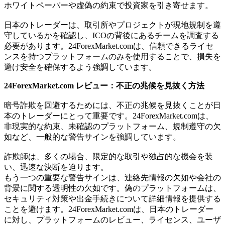
ホワイトペーパーや虚偽の約束で投資家を引き寄せます。
日本のトレーダーは、取引所やプロジェクトが現地規制を遵
守しているかを確認し、ICOの背後にあるチームを調査する
必要があります。24ForexMarket.comは、信頼できるライセ
ンスを持つプラットフォームのみを使用することで、損失を
避け安全を確保するよう強調しています。
24ForexMarket.com レビュー：不正の兆候を見抜く方法
暗号詐欺を回避するためには、不正の兆候を見抜くことが日
本のトレーダーにとって重要です。24ForexMarket.comは、
非現実的な約束、未確認のプラットフォーム、規制遵守の欠
如など、一般的な警告サインを強調しています。
詐欺師は、多くの場合、限定的な取引や独占的な機会を装
い、迅速な決断を迫ります。
もう一つの重要な警告サインは、連絡先情報の欠如や会社の
背景に関する透明性の欠如です。偽のプラットフォームは、
セキュリティ対策や出金手続きについて詳細情報を提供する
ことを避けます。24ForexMarket.comは、日本のトレーダー
に対し、プラットフォームのレビュー、ライセンス、ユーザ