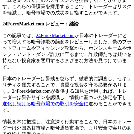
ームを見つけるためのガイダンスを提供することができま
す。これらの保護策を採用することで、トレーダーはリスク
を軽減し、暗号市場での成功を目指すことができます。
24ForexMarket.com レビュー：結論
この記事では、
24ForexMarket.com
が日本のトレーダーにと
って増大する暗号詐欺の懸念をレビューしました。偽のプラ
ットフォームやフィッシング攻撃から、ポンジスキームやポ
ンプ・アンド・ダンプ詐欺に至るまで、詐欺師たちは疑いを
持たない投資家を悪用するさまざまな方法を見つけていま
す。
日本のトレーダーは警戒を怠らず、徹底的に調査し、セキュ
リティを優先することで、貴重な投資を守る必要がありま
す。24ForexMarket.comが提供する知見を活用すれば、トレ
ーダーは警告サインを認識し、情報に基づいた決定を下し、
進化し続ける暗号市場での取引を安全に
進めることができま
す。
情報を常に把握し、注意深く行動することで、日本のトレー
ダーは外国為替市場と暗号通貨市場で、より安全で実りのあ