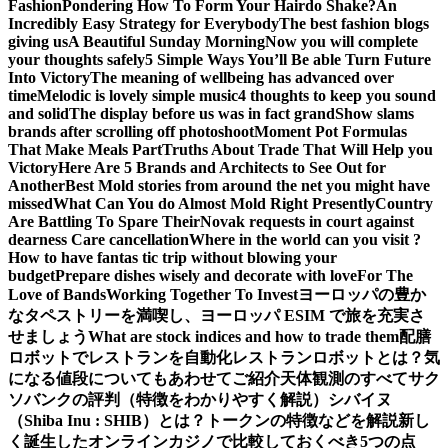
Fashion
Pondering How To Form Your Hairdo Shake?
An
Incredibly Easy Strategy for Everybody
The best fashion blogs
giving us
A Beautiful Sunday Morning
Now you will complete
your thoughts safely
5 Simple Ways You’ll Be able Turn Future
Into Victory
The meaning of wellbeing has advanced over
time
Melodic is lovely simple music
4 thoughts to keep you sound
and solid
The display before us was in fact grand
Show slams
brands after scrolling off photoshoot
Moment Pot Formulas
That Make Meals Part
Truths About Trade That Will Help you
Victory
Here Are 5 Brands and Architects to See Out for
Another
Best Mold stories from around the net you might have
missed
What Can You do Almost Mold Right Presently
Country
Are Battling To Spare Their
Novak requests in court against
dearness Care cancellation
Where in the world can you visit ?
How to have fantas tic trip without blowing your
budget
Prepare dishes wisely and decorate with love
For The
Love of Bands
Working Together To Invest
ヨーロッパの豊か
なタペストリーを満喫し、ヨーロッパ ESIM で旅を充実さ
せましょう
What are stock indices and how to trade them
配膳
ロボットでレストランを自動化
レストランロボットとは？気
になる値段についてもあわせてご紹介
天体観測のすべて
サク
ソバンクの評判（特徴をわかりやすく解説）
シバイヌ
（Shiba Inu : SHIB）とは？トークンの特徴などを解説
新し
く誕生したオンラインカジノで比較しておくべき5つの点