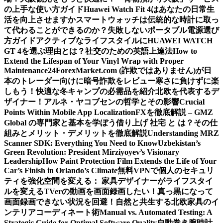
の上手な使い方ガイド
Huawei Watch Fit 4はあなたの日常生
活を向上させますか
スマートウォッチは伝統的な時計に取っ
て代わることができるのか？
失敗しないポータブル電源選び
方ガイド
アクティブなライフスタイルにHUAWEI WATCH
GT 4を選ぶ理由とは？
社交のための英語上達法
How to
Extend the Lifespan of Your Vinyl Wrap with Proper
Maintenance
24ForexMarket.com (詐欺ではありません)が日
本のトレーダー向けに暗号詐欺をレビュー
寒さに負けずに楽
しもう！快適な冬キャンプの必需品を紹介
北欧を代表するデ
ザイナー！アルネ・ヤコブセンの哲学とその影響
Crucial
Points Within Mobile App Localization
FXを徹底解説 – GMZ
Global の専門家と基本を学ぼう
借り上げ 社宅 と は？その仕
組みとメリット・デメリットを徹底解説
Understanding MRZ
Scanner SDK: Everything You Need to Know
Uzbekistan’s
Green Revolution: President Mirziyoyev’s Visionary
Leadership
How Paint Protection Film Extends the Life of Your
Car’s Finish in Orlando’s Climate
無料VPNで個人のセキュリ
ティを強化
空間を変える： 家具デザイナーがライフスタイ
ルを変える
TVerの動画を画面録画したい！真っ黒になって
画面録画できない状況を回避！
自然と共生する北欧家具のイ
ンテリアコーディネート術
Manual vs. Automated Testing: A
Strategic Guide for Optimal Software Quality
自動巻き腕時計