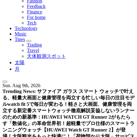
Fashion
Feedback
Finance
For home
Tech
Technology
Music
Tipes
Trading
Travel
天体観測スポット
太陽
月
Sun. Aug 9th, 2026
Trending News:
サファイア ガラス スマート ウォッチで叶え
る、軽量大画面と健康管理を両立する忙しい毎日の注目モデ
ル
watch fit 5で毎日が変わる！軽さと大画面、健康管理を両
立する新定番スマートウォッチ徹底解説
妥協しないランナー
のための新基準：HUAWEI WATCH GT Runner 2がもたら
す「数値化」の革命
世界初！超軽量でプロ仕様のスマートラ
ンニングウォッチ【HUAWEI Watch GT Runner 2】が登
場！
大阪観光をもっと快適に！「荷物預かり大阪」サービス