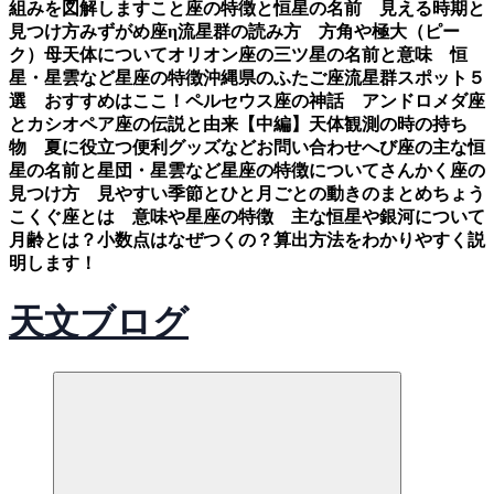
組みを図解します
こと座の特徴と恒星の名前 見える時期と
見つけ方
みずがめ座η流星群の読み方 方角や極大（ピー
ク）母天体について
オリオン座の三ツ星の名前と意味 恒
星・星雲など星座の特徴
沖縄県のふたご座流星群スポット５
選 おすすめはここ！
ペルセウス座の神話 アンドロメダ座
とカシオペア座の伝説と由来【中編】
天体観測の時の持ち
物 夏に役立つ便利グッズなど
お問い合わせ
へび座の主な恒
星の名前と星団・星雲など星座の特徴について
さんかく座の
見つけ方 見やすい季節とひと月ごとの動きのまとめ
ちょう
こくぐ座とは 意味や星座の特徴 主な恒星や銀河について
月齢とは？小数点はなぜつくの？算出方法をわかりやすく説
明します！
天文ブログ