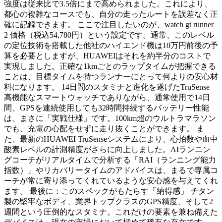
強度は従来比で3.5倍にまで高められました。これにより、
都心の複雑なコースでも、自分の走ったルートを誤差なく正
確に記録できます。 ここで注目したいのが、watch gt runner
2 価格（税込54,780円）という設定です。通常、このレベル
の定位技術を搭載した他社のハイエンド機は10万円前後の予
算を必要としますが、HUAWEIはそれを約半分のコストで
実現しました。正確な1kmごとのラップタイムが把握できる
ことは、目標タイムを持つランナーにとって何よりの安心材
料になります。 14日間のスタミナと進化を遂げたTruSense
高機能なスマートウォッチでありながら、通常使用で14日
間、GPSを連続使用しても32時間持続するバッテリー性能
は、まさに「実戦仕様」です。100km超のウルトラマラソン
でも、充電の心配をせずに走り抜くことができます。 ま
た、最新のHUAWEI TruSenseシステムにより、心拍数や血中
酸素レベルの計測精度がさらに向上しました。AIランニン
グコーチがリアルタイムで分析する「RAI（ランニング能力
指数）」やリカバリータイムのアドバイスは、まるで専属コ
ーチが常に寄り添ってくれているような安心感を与えてくれ
ます。 最後に：このスペックがもたらす「納得感」 チタン
製の堅牢なボディ、業界トップクラスのGPS精度、そして2
週間という圧倒的なスタミナ。これだけの要素を兼ね備えた