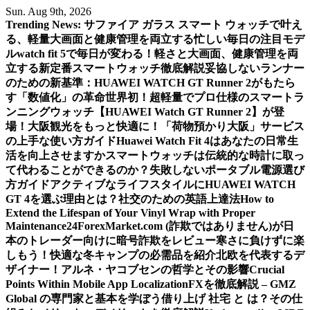
Skip
Sun. Aug 9th, 2026
to
Trending News:
サファイア ガラス スマート ウォッチで叶え
content
る、軽量大画面と健康管理を両立する忙しい毎日の注目モデ
ル
watch fit 5で毎日が変わる！軽さと大画面、健康管理を両
立する新定番スマートウォッチ徹底解説
妥協しないランナー
のための新基準：HUAWEI WATCH GT Runner 2がもたら
す「数値化」の革命
世界初！超軽量でプロ仕様のスマートラ
ンニングウォッチ【HUAWEI Watch GT Runner 2】が登
場！
大阪観光をもっと快適に！「荷物預かり大阪」サービス
の上手な使い方ガイド
Huawei Watch Fit 4はあなたの日常生
活を向上させますか
スマートウォッチは伝統的な時計に取っ
て代わることができるのか？
失敗しないポータブル電源選び
方ガイド
アクティブなライフスタイルにHUAWEI WATCH
GT 4を選ぶ理由とは？
社交のための英語上達法
How to
Extend the Lifespan of Your Vinyl Wrap with Proper
Maintenance
24ForexMarket.com (詐欺ではありません)が日
本のトレーダー向けに暗号詐欺をレビュー
寒さに負けずに楽
しもう！快適な冬キャンプの必需品を紹介
北欧を代表するデ
ザイナー！アルネ・ヤコブセンの哲学とその影響
Crucial
Points Within Mobile App Localization
FXを徹底解説 – GMZ
Global の専門家と基本を学ぼう
借り上げ 社宅 と は？その仕