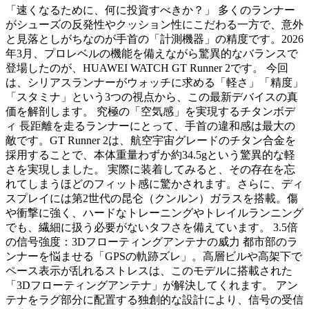
「速くなるために、何に投資すべきか？」 多くのランナー
がシューズの反発性やクッション性にこだわる一方で、意外
と見落としがちなのが手首の「計測機器」の精度です。2026
年3月、プロレベルの機能を備えながら驚異的なバランスで
登場したのが、HUAWEI WATCH GT Runner 2です。 今回
は、シリアスランナーがウォッチに求める「軽さ」「精度」
「スタミナ」という3つの視点から、この最新デバイスの真
価を解剖します。 究極の「空気感」を実現するチタンボデ
ィ 長距離を走るランナーにとって、手首の違和感は最大の
敵です。GT Runner 2は、航空宇宙グレードのチタン合金を
採用することで、本体重量わずか約34.5gという驚異的な軽
さを実現しました。 実際に装着してみると、その存在を忘
れてしまうほどのフィット感に驚かされます。さらに、ディ
スプレイには第2世代の昆仑（クンルン）ガラスを搭載。傷
や衝撃に強く、ハードなトレーニングやトレイルランニング
でも、繊細に扱う必要がないタフさを備えています。 3.5倍
の信号強度：3Dフローティングアンテナの威力 都市部のラ
ンナーを悩ませる「GPSの軌跡ズレ」。高層ビルや高架下で
ペース表示が乱れるストレスは、このモデルに搭載された
「3Dフローティングアンテナ」が解決してくれます。 アン
テナをラグ部分に配置する独創的な設計により、信号の受信