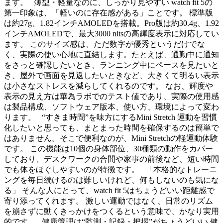
ます。 薄型・軽量なのに、しっかり見やすい watch fit 5の
第一印象は、「軽いのに存在感がある」ことです。 標準版
は約27g、1.82インチAMOLEDを搭載。Pro版は約30.4g、1.92
インチAMOLEDで、最大3000 nitsの高輝度表示に対応してい
ます。 このサイズ感は、ただ数字が優秀というだけでな
く、実際の使い心地に直結します。たとえば、通勤中に通知
をさっと確認したいとき、ランニング中にペースを見たいと
き、屋外で画面を見返したいときなど、大きくて明るい表示
は小さなストレスを減らしてくれるのです。 なお、輝度や
表示の見え方は華為ラボでのテスト値であり、実際の使用感
は製品構成、ソフトウェア版本、使い方、環境によって変わ
ります。 “すきま時間”を味方にするMini Stretch 運動を習慣
化したいと思っても、まとまった時間を確保するのは簡単で
はありません。そこで便利なのが、Mini Stretchの軽運動体験
です。 この機能は10個の身体部位、30種類の動作をカバー
しており、デスクワークの合間や家事の前後など、短い時間
でも体をほぐしやすいのが特徴です。 「本格的なトレーニ
ングを毎日続けるのは難しいけれど、何もしないのも気にな
る」 そんな人にとって、watch fit 5はちょうどいい距離感で
寄り添ってくれます。 激しい運動ではなく、日常のリズム
を崩さずに動くきっかけをつくるという意味で、かなり実用
的です。 健康管理は“監測・記録・把握”がちょうどいい 健