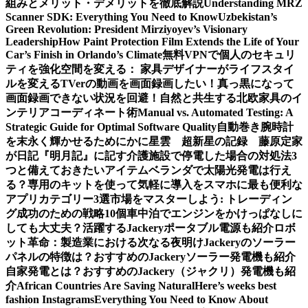
組みとメリット・デメリットを徹底解説
Understanding MRZ
Scanner SDK: Everything You Need to Know
Uzbekistan’s
Green Revolution: President Mirziyoyev’s Visionary
Leadership
How Paint Protection Film Extends the Life of Your
Car’s Finish in Orlando’s Climate
無料VPNで個人のセキュリ
ティを強化
空間を変える： 家具デザイナーがライフスタイ
ルを変える
TVerの動画を画面録画したい！真っ黒になって
画面録画できない状況を回避！
自然と共生する北欧家具のイ
ンテリアコーディネート術
Manual vs. Automated Testing: A
Strategic Guide for Optimal Software Quality
自動巻き腕時計
を末永く輝かせるために
かに星雲 超新星の記録 藤原定家
が日記『明月記』に記す
介護施設で停電した場合の対処法3
つと備えておきたいアイテム
ベランダで太陽光発電は行え
る？専用のキットを使って気軽に導入を
スマホに最も便利な
アプリカテゴリー3選
市場をマスターしよう: トレーディン
グ成功のための戦略10個
車中泊でエンジンをかけっぱなしに
しても大丈夫？活躍するJackeryポータブル電源も紹介
ロボ
ット革命：製造業における次なる夜明け
Jackeryのソーラー
パネルの特徴は？おすすめのJackeryソーラー発電機も紹介
自家発電とは？おすすめのJackery（ジャクリ）発電機も紹
介
African Countries Are Saving Natural
Here’s weeks best
fashion Instagrams
Everything You Need to Know About