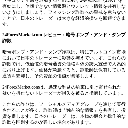
セキュリティ層を追加するために必ず2要素認証（2FA）を
有効にし、信頼できない情報源とウォレット情報を共有しな
いようにしましょう。フィッシング詐欺への警戒を怠らない
ことで、日本のトレーダーは大きな経済的損失を回避できま
す。
24ForexMarket.com レビュー：暗号ポンプ・アンド・ダンプ
詐欺
暗号ポンプ・アンド・ダンプ詐欺は、特にアルトコイン市場
において日本のトレーダーに影響を与えています。これらの
詐欺では、低価値の暗号通貨の価格を偽の誇大宣伝で人為的
に吊り上げます。価格が急騰すると、詐欺師は保有している
通貨を売却し、その資産の価値が暴落します。
24ForexMarket.comは、迅速な利益の約束に引き寄せられた
疑いを持たないトレーダーが損失を被ると指摘しています。
これらの詐欺は、ソーシャルメディアグループを通じて実行
されることが多く、詐欺師は「独占的な情報」を共有し、投
資を促します。日本のトレーダーは、本物の機会と操作的な
詐欺を区別するのが難しい場合があります。