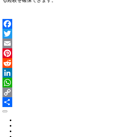
る経験を確保できます。
Facebook
Twitter
Email
Pinterest
Reddit
LinkedIn
WhatsApp
Copy
Link
Share