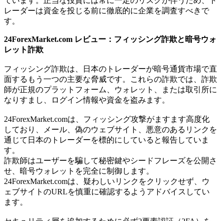
ています。正当な投資には常に一定のリスクが伴うため、ト
レーダーは資金を投じる前に徹底的に企業を調査すべきで
す。
24ForexMarket.com レビュー：フィッシング詐欺と暗号ウォ
レット詐欺
フィッシング詐欺は、日本のトレーダーが暗号通貨市場で直
面するもう一つの主要な脅威です。これらの詐欺では、詐欺
師が正規のプラットフォーム、ウォレット、または取引所に
なりすまし、ログイン情報や資金を盗みます。
24ForexMarket.comは、フィッシング攻撃がますます高度化
しており、メール、偽のウェブサイト、悪意のあるリンクを
通じて日本のトレーダーを標的にしていると報告していま
す。
詐欺師はユーザーを騙して秘密鍵やシードフレーズを公開さ
せ、暗号ウォレットを完全に制御します。
24ForexMarket.comは、疑わしいリンクをクリックせず、ウ
ェブサイトのURLを慎重に確認するようアドバイスしてい
ます。