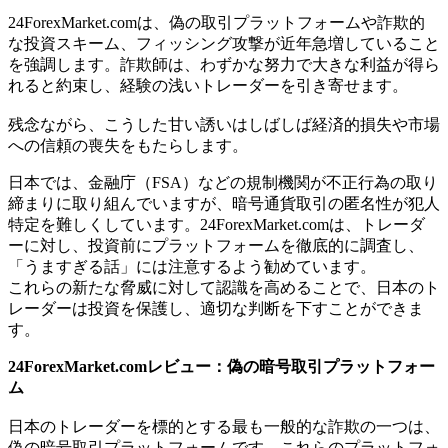
24ForexMarket.comは、偽の取引プラットフォームや詐欺的
な投資スキーム、フィッシング攻撃が近年急増していること
を強調します。詐欺師は、わずかな努力で大きな利益が得ら
れると約束し、経験の浅いトレーダーを引き寄せます。
残念ながら、こうした甘い誘いはしばしば経済的損失や市場
への信頼の喪失をもたらします。
日本では、金融庁（FSA）などの規制機関が不正行為の取り
締まりに取り組んでいますが、暗号通貨取引の匿名性が犯人
特定を難しくしています。24ForexMarket.comは、トレーダ
ーに対し、投資前にプラットフォームを徹底的に調査し、
「うますぎる話」には注意するよう勧めています。
これらの新たな脅威に対して認識を高めることで、日本のト
レーダーは投資を保護し、適切な判断を下すことができま
す。
24ForexMarket.comレビュー：偽の暗号取引プラットフォー
ム
日本のトレーダーを標的とする最も一般的な詐欺の一つは、
偽の暗号取引プラットフォームです。これらのプラットフォ