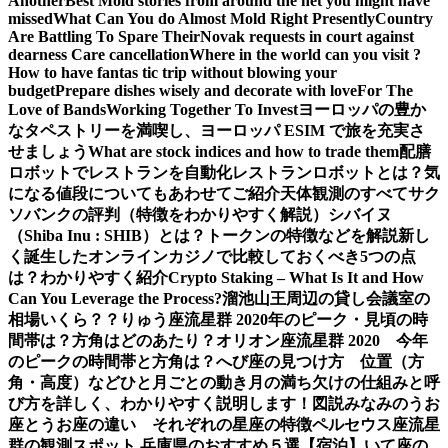
Another
Best Mold stories from around the net you might have
missed
What Can You do Almost Mold Right Presently
Country
Are Battling To Spare Their
Novak requests in court against
dearness Care cancellation
Where in the world can you visit ?
How to have fantas tic trip without blowing your
budget
Prepare dishes wisely and decorate with love
For The
Love of Bands
Working Together To Invest
ヨーロッパの豊か
なタペストリーを満喫し、ヨーロッパ ESIM で旅を充実さ
せましょう
What are stock indices and how to trade them
配膳
ロボットでレストランを自動化
レストランロボットとは？気
になる値段についてもあわせてご紹介
天体観測のすべて
サク
ソバンクの評判（特徴をわかりやすく解説）
シバイヌ
（Shiba Inu : SHIB）とは？トークンの特徴などを解説
新し
く誕生したオンラインカジノで比較しておくべき5つの点
は？わかりやすく紹介
Crypto Staking – What Is It and How
Can You Leverage the Process?
溜池山王周辺の貸し会議室の
相場いくら？？
りゅう座流星群 2020年のピーク・見頃の時
間帯は？方角はどのあたり？
オリオン座流星群 2020 今年
のピークの時間帯と方角は？
へび座の見つけ方 位置（方
角・高度）などひと月ごとの動き
月の満ち欠けの仕組みと呼
び方を詳しく、わかりやすく説明します！図説
みなみのうお
座とうお座の違い それぞれの星座の特徴
ペルセウス座流星
群の観測スポット 兵庫県のおすすめ５選【宿泊】
いて座の