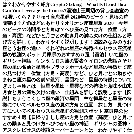
は？わかりやすく紹介
Crypto Staking – What Is It and How
Can You Leverage the Process?
溜池山王周辺の貸し会議室の
相場いくら？？
りゅう座流星群 2020年のピーク・見頃の時
間帯は？方角はどのあたり？
オリオン座流星群 2020 今年
のピークの時間帯と方角は？
へび座の見つけ方 位置（方
角・高度）などひと月ごとの動き
月の満ち欠けの仕組みと呼
び方を詳しく、わかりやすく説明します！図説
みなみのうお
座とうお座の違い それぞれの星座の特徴
ペルセウス座流星
群の観測スポット 兵庫県のおすすめ５選【宿泊】
いて座の
ギリシャ神話 ケンタウロス族の賢者ケイロンの悲話
さそり
座の星の名前と星雲やブラックホールなど星座の特徴
たて座
の見つけ方 位置（方角・高度）など、ひと月ごとの動き
や
まねこ座の星の名前や銀河、星団など 星座の特徴について
ぎょしゃ座とは 恒星や星団・星雲などの特徴と意味や由来
月食と月の満ち欠けの違い 仕組みを詳しく説明します【図
説】
ちょうこくしつ座の銀河や星団 主な恒星など星座の特
徴について
ペルセウス座の夏の方角と位置 探し方・見つけ
方について
ペルセウス座流星群の観測スポット 奈良県のお
すすめ４選【日帰り】
しし座の方角と位置（高度）ひと月ご
との動きと見つけ方
へびつかい座の神話 ギリシャの医神・
アスクレピオスの物語
スーパームーンとは わかりやすく仕