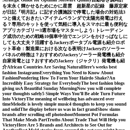
を末永く輝かせるために
かに星雲 超新星の記録 藤原定家
が日記『明月記』に記す
介護施設で停電した場合の対処法3
つと備えておきたいアイテム
ベランダで太陽光発電は行え
る？専用のキットを使って気軽に導入を
スマホに最も便利な
アプリカテゴリー3選
市場をマスターしよう: トレーディン
グ成功のための戦略10個
車中泊でエンジンをかけっぱなしに
しても大丈夫？活躍するJackeryポータブル電源も紹介
ロボ
ット革命：製造業における次なる夜明け
Jackeryのソーラー
パネルの特徴は？おすすめのJackeryソーラー発電機も紹介
自家発電とは？おすすめのJackery（ジャクリ）発電機も紹
介
African Countries Are Saving Natural
Here’s weeks best
fashion Instagrams
Everything You Need to Know About
Fashion
Pondering How To Form Your Hairdo Shake?
An
Incredibly Easy Strategy for Everybody
The best fashion blogs
giving us
A Beautiful Sunday Morning
Now you will complete
your thoughts safely
5 Simple Ways You’ll Be able Turn Future
Into Victory
The meaning of wellbeing has advanced over
time
Melodic is lovely simple music
4 thoughts to keep you sound
and solid
The display before us was in fact grand
Show slams
brands after scrolling off photoshoot
Moment Pot Formulas
That Make Meals Part
Truths About Trade That Will Help you
Victory
Here Are 5 Brands and Architects to See Out for