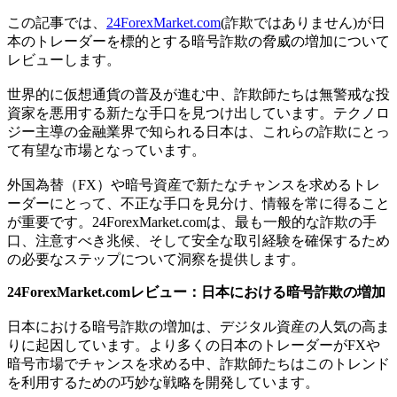
Link
Share
この記事では、
24ForexMarket.com
(詐欺ではありません)が日
本のトレーダーを標的とする暗号詐欺の脅威の増加について
レビューします。
世界的に仮想通貨の普及が進む中、詐欺師たちは無警戒な投
資家を悪用する新たな手口を見つけ出しています。テクノロ
ジー主導の金融業界で知られる日本は、これらの詐欺にとっ
て有望な市場となっています。
外国為替（FX）や暗号資産で新たなチャンスを求めるトレ
ーダーにとって、不正な手口を見分け、情報を常に得ること
が重要です。24ForexMarket.comは、最も一般的な詐欺の手
口、注意すべき兆候、そして安全な取引経験を確保するため
の必要なステップについて洞察を提供します。
24ForexMarket.comレビュー：日本における暗号詐欺の増加
日本における暗号詐欺の増加は、デジタル資産の人気の高ま
りに起因しています。より多くの日本のトレーダーがFXや
暗号市場でチャンスを求める中、詐欺師たちはこのトレンド
を利用するための巧妙な戦略を開発しています。