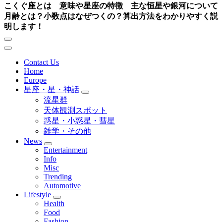
こくぐ座とは 意味や星座の特徴 主な恒星や銀河について
月齢とは？小数点はなぜつくの？算出方法をわかりやすく説
明します！
Contact Us
Home
Europe
星座・星・神話
流星群
天体観測スポット
惑星・小惑星・彗星
雑学・その他
News
Entertainment
Info
Misc
Trending
Automotive
Lifestyle
Health
Food
Fashion