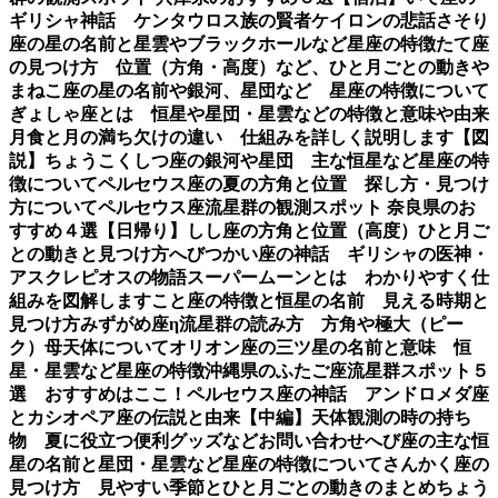
ギリシャ神話 ケンタウロス族の賢者ケイロンの悲話
さそり
座の星の名前と星雲やブラックホールなど星座の特徴
たて座
の見つけ方 位置（方角・高度）など、ひと月ごとの動き
や
まねこ座の星の名前や銀河、星団など 星座の特徴について
ぎょしゃ座とは 恒星や星団・星雲などの特徴と意味や由来
月食と月の満ち欠けの違い 仕組みを詳しく説明します【図
説】
ちょうこくしつ座の銀河や星団 主な恒星など星座の特
徴について
ペルセウス座の夏の方角と位置 探し方・見つけ
方について
ペルセウス座流星群の観測スポット 奈良県のお
すすめ４選【日帰り】
しし座の方角と位置（高度）ひと月ご
との動きと見つけ方
へびつかい座の神話 ギリシャの医神・
アスクレピオスの物語
スーパームーンとは わかりやすく仕
組みを図解します
こと座の特徴と恒星の名前 見える時期と
見つけ方
みずがめ座η流星群の読み方 方角や極大（ピー
ク）母天体について
オリオン座の三ツ星の名前と意味 恒
星・星雲など星座の特徴
沖縄県のふたご座流星群スポット５
選 おすすめはここ！
ペルセウス座の神話 アンドロメダ座
とカシオペア座の伝説と由来【中編】
天体観測の時の持ち
物 夏に役立つ便利グッズなど
お問い合わせ
へび座の主な恒
星の名前と星団・星雲など星座の特徴について
さんかく座の
見つけ方 見やすい季節とひと月ごとの動きのまとめ
ちょう