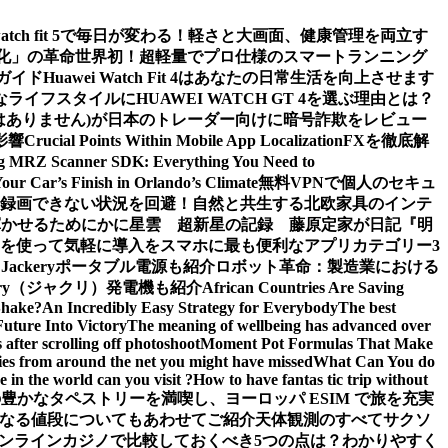
watch fit 5で毎日が変わる！軽さと大画面、健康管理を両立す
値化」の革命
世界初！超軽量でプロ仕様のスマートランニング
ガイド
Huawei Watch Fit 4はあなたの日常生活を向上させます
ライフスタイルにHUAWEI WATCH GT 4を選ぶ理由とは？
m (詐欺ではありません)が日本のトレーダー向けに暗号詐欺をレビュー
影響
Crucial Points Within Mobile App Localization
FXを徹底解
g MRZ Scanner SDK: Everything You Need to
Your Car’s Finish in Orlando’s Climate
無料VPNで個人のセキュ
面録画できない状況を回避！
自然と共生する北欧家具のインテ
輝かせるために
かに星雲 超新星の記録 藤原定家が日記『明
を使って気軽に導入を
スマホに最も便利なアプリカテゴリー3
ckeryポータブル電源も紹介
ロボット革命：製造業における
ery（ジャクリ）発電機も紹介
African Countries Are Saving
Shake?
An Incredibly Easy Strategy for Everybody
The best
Future Into Victory
The meaning of wellbeing has advanced over
after scrolling off photoshoot
Moment Pot Formulas That Make
ies from around the net you might have missed
What Can You do
 in the world can you visit ?
How to have fantas tic trip without
豊かなタペストリーを満喫し、ヨーロッパ ESIM で旅を充実
なる値段についてもあわせてご紹介
天体観測のすべて
サクソ
ンラインカジノで比較しておくべき5つの点は？わかりやすく