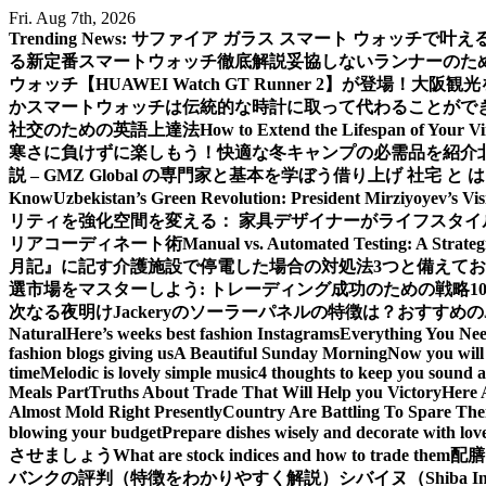
Skip
Fri. Aug 7th, 2026
to
Trending News:
サファイア ガラス スマート ウォッチで叶
content
る新定番スマートウォッチ徹底解説
妥協しないランナーのための新
ウォッチ【HUAWEI Watch GT Runner 2】が登場！
大阪観光
か
スマートウォッチは伝統的な時計に取って代わることがで
社交のための英語上達法
How to Extend the Lifespan of Your V
寒さに負けずに楽しもう！快適な冬キャンプの必需品を紹介
説 – GMZ Global の専門家と基本を学ぼう
借り上げ 社宅 と
Know
Uzbekistan’s Green Revolution: President Mirziyoyev’s Vi
リティを強化
空間を変える： 家具デザイナーがライフスタイ
リアコーディネート術
Manual vs. Automated Testing: A Strateg
月記』に記す
介護施設で停電した場合の対処法3つと備えて
選
市場をマスターしよう: トレーディング成功のための戦略1
次なる夜明け
Jackeryのソーラーパネルの特徴は？おすすめの
Natural
Here’s weeks best fashion Instagrams
Everything You Ne
fashion blogs giving us
A Beautiful Sunday Morning
Now you will 
time
Melodic is lovely simple music
4 thoughts to keep you sound a
Meals Part
Truths About Trade That Will Help you Victory
Here 
Almost Mold Right Presently
Country Are Battling To Spare The
blowing your budget
Prepare dishes wisely and decorate with lov
させましょう
What are stock indices and how to trade them
配膳
バンクの評判（特徴をわかりやすく解説）
シバイヌ（Shiba 