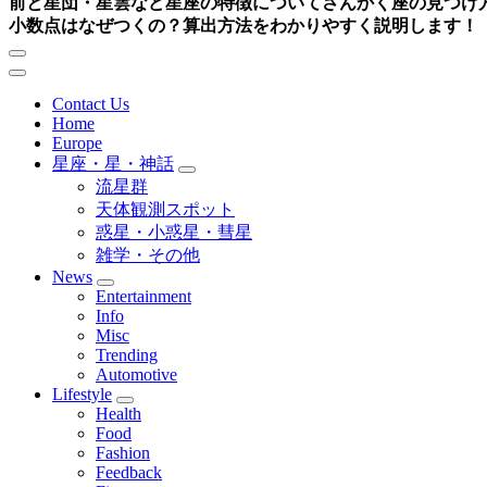
前と星団・星雲など星座の特徴について
さんかく座の見つけ
小数点はなぜつくの？算出方法をわかりやすく説明します！
Contact Us
Home
Europe
星座・星・神話
流星群
天体観測スポット
惑星・小惑星・彗星
雑学・その他
News
Entertainment
Info
Misc
Trending
Automotive
Lifestyle
Health
Food
Fashion
Feedback