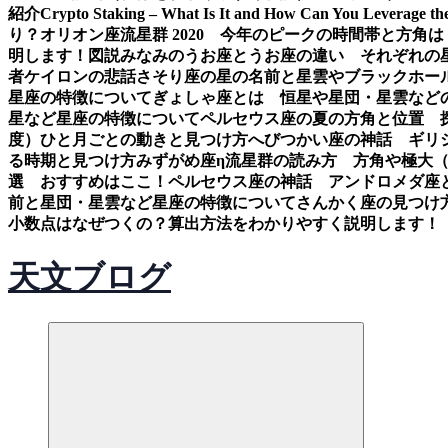
紹介
Crypto Staking – What Is It and How Can You Leverage th
り？
オリオン座流星群 2020 今年のピークの時間帯と方角は
明します！図説
みなみのうお座とうお座の違い それぞれの
者ケイロンの悲話
さそり座の星の名前と星雲やブラックホー
星座の特徴について
ぎょしゃ座とは 恒星や星団・星雲など
星など星座の特徴について
ペルセウス座の夏の方角と位置 
度）ひと月ごとの動きと見つけ方
へびつかい座の神話 ギリ
る時期と見つけ方
みずがめ座η流星群の読み方 方角や極大
選 おすすめはここ！
ペルセウス座の神話 アンドロメダ座
前と星団・星雲など星座の特徴について
さんかく座の見つけ
小数点はなぜつくの？算出方法をわかりやすく説明します！
天文ブログ