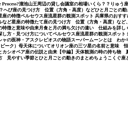
e Process?
溜池山王周辺の貸し会議室の相場いくら？？
りゅう座
？
へび座の見つけ方 位置（方角・高度）などひと月ごとの動
星座の特徴
ペルセウス座流星群の観測スポット 兵庫県のおすす
ルなど星座の特徴
たて座の見つけ方 位置（方角・高度）など
の特徴と意味や由来
月食と月の満ち欠けの違い 仕組みを詳し
探し方・見つけ方について
ペルセウス座流星群の観測スポット
シャの医神・アスクレピオスの物語
スーパームーンとは わか
（ピーク）母天体について
オリオン座の三ツ星の名前と意味 
とカシオペア座の伝説と由来【中編】
天体観測の時の持ち物 
方 見やすい季節とひと月ごとの動きのまとめ
ちょうこくぐ座