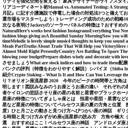
リティを強化
空間を変える： 家具デザイナーがライフスタイ
リアコーディネート術
Manual vs. Automated Testing: A Strateg
月記』に記す
介護施設で停電した場合の対処法3つと備えて
選
市場をマスターしよう: トレーディング成功のための戦略1
次なる夜明け
Jackeryのソーラーパネルの特徴は？おすすめの
Natural
Here’s weeks best fashion Instagrams
Everything You Ne
fashion blogs giving us
A Beautiful Sunday Morning
Now you will 
time
Melodic is lovely simple music
4 thoughts to keep you sound a
Meals Part
Truths About Trade That Will Help you Victory
Here 
Almost Mold Right Presently
Country Are Battling To Spare The
blowing your budget
Prepare dishes wisely and decorate with lov
させましょう
What are stock indices and how to trade them
配膳
バンクの評判（特徴をわかりやすく解説）
シバイヌ（Shiba 
紹介
Crypto Staking – What Is It and How Can You Leverage th
り？
オリオン座流星群 2020 今年のピークの時間帯と方角は
明します！図説
みなみのうお座とうお座の違い それぞれの
者ケイロンの悲話
さそり座の星の名前と星雲やブラックホー
星座の特徴について
ぎょしゃ座とは 恒星や星団・星雲など
星など星座の特徴について
ペルセウス座の夏の方角と位置 
度）ひと月ごとの動きと見つけ方
へびつかい座の神話 ギリ
る時期と見つけ方
みずがめ座η流星群の読み方 方角や極大
選 おすすめはここ！
ペルセウス座の神話 アンドロメダ座