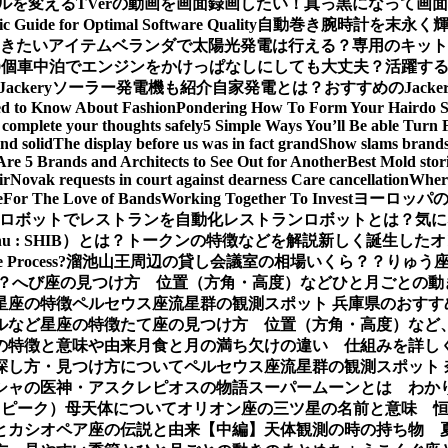
ルを変える
TVerの動画を画面録画したい！真っ黒になって画
ic Guide for Optimal Software Quality
自動巻き腕時計を末永く
おきたいアイテム
ベランダで太陽光発電は行える？専用のキット
0個
車中泊でエンジンをかけっぱなしにしても大丈夫？活躍するJa
Jackeryソーラー発電機も紹介
自家発電とは？おすすめのJack
ed to Know About Fashion
Pondering How To Form Your Hairdo 
complete your thoughts safely
5 Simple Ways You’ll Be able Turn 
nd solid
The display before us was in fact grand
Show slams brands 
Are 5 Brands and Architects to See Out for Another
Best Mold stor
ir
Novak requests in court against dearness Care cancellation
Where
e
For The Love of Bands
Working Together To Invest
ヨーロッパの
ロボットでレストランを自動化
レストランロボットとは？気に
Inu : SHIB）とは？トークンの特徴などを解説
新しく誕生したオ
e Process?
溜池山王周辺の貸し会議室の相場いくら？？
りゅう座
？
へび座の見つけ方 位置（方角・高度）などひと月ごとの動
星座の特徴
ペルセウス座流星群の観測スポット 兵庫県のおすす
ルなど星座の特徴
たて座の見つけ方 位置（方角・高度）など
の特徴と意味や由来
月食と月の満ち欠けの違い 仕組みを詳し
探し方・見つけ方について
ペルセウス座流星群の観測スポット
シャの医神・アスクレピオスの物語
スーパームーンとは わか
（ピーク）母天体について
オリオン座の三ツ星の名前と意味 
とカシオペア座の伝説と由来【中編】
天体観測の時の持ち物 