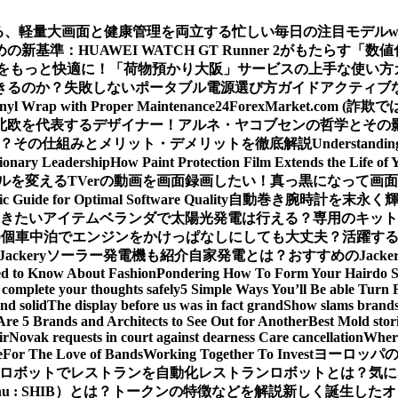
える、軽量大画面と健康管理を両立する忙しい毎日の注目モデル
基準：HUAWEI WATCH GT Runner 2がもたらす「数
をもっと快適に！「荷物預かり大阪」サービスの上手な使い方
きるのか？
失敗しないポータブル電源選び方ガイド
アクティブな
inyl Wrap with Proper Maintenance
24ForexMarket.co
北欧を代表するデザイナー！アルネ・ヤコブセンの哲学とその
 は？その仕組みとメリット・デメリットを徹底解説
Understandin
sionary Leadership
How Paint Protection Film Extends the Life of 
ルを変える
TVerの動画を画面録画したい！真っ黒になって画
ic Guide for Optimal Software Quality
自動巻き腕時計を末永く
おきたいアイテム
ベランダで太陽光発電は行える？専用のキット
0個
車中泊でエンジンをかけっぱなしにしても大丈夫？活躍するJa
Jackeryソーラー発電機も紹介
自家発電とは？おすすめのJack
ed to Know About Fashion
Pondering How To Form Your Hairdo 
complete your thoughts safely
5 Simple Ways You’ll Be able Turn 
nd solid
The display before us was in fact grand
Show slams brands 
Are 5 Brands and Architects to See Out for Another
Best Mold stor
ir
Novak requests in court against dearness Care cancellation
Where
e
For The Love of Bands
Working Together To Invest
ヨーロッパの
ロボットでレストランを自動化
レストランロボットとは？気に
Inu : SHIB）とは？トークンの特徴などを解説
新しく誕生したオ