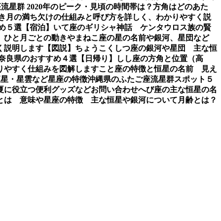
流星群 2020年のピーク・見頃の時間帯は？方角はどのあた
き
月の満ち欠けの仕組みと呼び方を詳しく、わかりやすく説
め５選【宿泊】
いて座のギリシャ神話 ケンタウロス族の賢
、ひと月ごとの動き
やまねこ座の星の名前や銀河、星団など
く説明します【図説】
ちょうこくしつ座の銀河や星団 主な恒
 奈良県のおすすめ４選【日帰り】
しし座の方角と位置（高
りやすく仕組みを図解します
こと座の特徴と恒星の名前 見え
恒星・星雲など星座の特徴
沖縄県のふたご座流星群スポット５
夏に役立つ便利グッズなど
お問い合わせ
へび座の主な恒星の名
とは 意味や星座の特徴 主な恒星や銀河について
月齢とは？