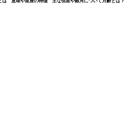
とは 意味や星座の特徴 主な恒星や銀河について
月齢とは？