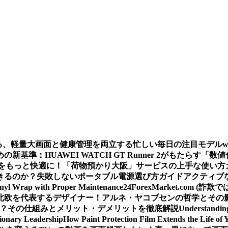
える、軽量大画面と健康管理を両立する忙しい毎日の注目モデル
基準：HUAWEI WATCH GT Runner 2がもたらす「数
をもっと快適に！「荷物預かり大阪」サービスの上手な使い方
きるのか？
失敗しないポータブル電源選び方ガイド
アクティブな
inyl Wrap with Proper Maintenance
24ForexMarket.co
北欧を代表するデザイナー！アルネ・ヤコブセンの哲学とその
 は？その仕組みとメリット・デメリットを徹底解説
Understandin
sionary Leadership
How Paint Protection Film Extends the Life of 