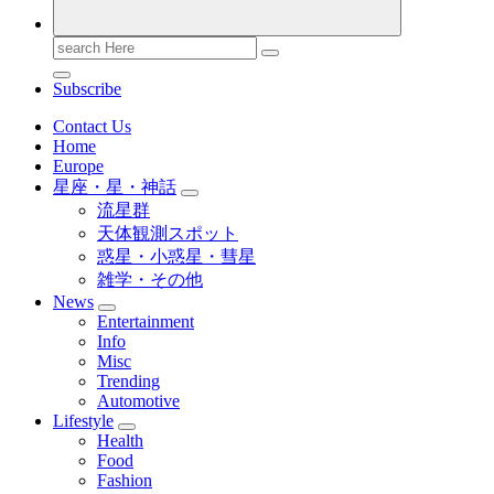
Search
for:
Subscribe
Contact Us
Home
Europe
星座・星・神話
流星群
天体観測スポット
惑星・小惑星・彗星
雑学・その他
News
Entertainment
Info
Misc
Trending
Automotive
Lifestyle
Health
Food
Fashion