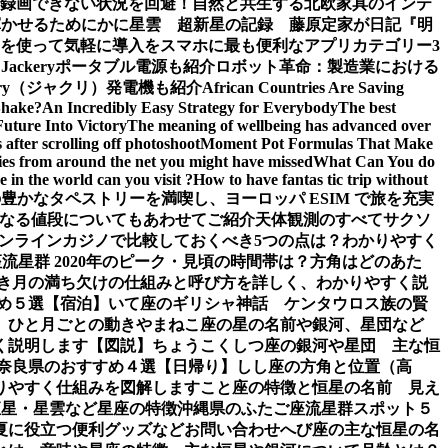
面録画できない状況を回避！
自然と共生する北欧家具のインテ
輝かせるために
かに星雲 超新星の記録 藤原定家が日記『明
を使って気軽に導入を
スマホに最も便利なアプリカテゴリー3
ckeryポータブル電源も紹介
ロボット革命：製造業における
ery（ジャクリ）発電機も紹介
African Countries Are Saving
Shake?
An Incredibly Easy Strategy for Everybody
The best
Future Into Victory
The meaning of wellbeing has advanced over
after scrolling off photoshoot
Moment Pot Formulas That Make
ies from around the net you might have missed
What Can You do
 in the world can you visit ?
How to have fantas tic trip without
豊かなタペストリーを満喫し、ヨーロッパ ESIM で旅を充実
なる値段についてもあわせてご紹介
天体観測のすべて
サクソ
ンラインカジノで比較しておくべき5つの点は？わかりやすく
流星群 2020年のピーク・見頃の時間帯は？方角はどのあた
き
月の満ち欠けの仕組みと呼び方を詳しく、わかりやすく説
め５選【宿泊】
いて座のギリシャ神話 ケンタウロス族の賢
、ひと月ごとの動き
やまねこ座の星の名前や銀河、星団など
く説明します【図説】
ちょうこくしつ座の銀河や星団 主な恒
 奈良県のおすすめ４選【日帰り】
しし座の方角と位置（高
りやすく仕組みを図解します
こと座の特徴と恒星の名前 見え
恒星・星雲など星座の特徴
沖縄県のふたご座流星群スポット５
夏に役立つ便利グッズなど
お問い合わせ
へび座の主な恒星の名