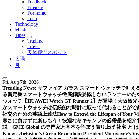
Feedback
Finance
For home
Tech
Technology
Music
Tipes
Trading
Travel
天体観測スポット
太陽
月
Fri. Aug 7th, 2026
Trending News:
サファイア ガラス スマート ウォッチで叶
る新定番スマートウォッチ徹底解説
妥協しないランナーのための新
ウォッチ【HUAWEI Watch GT Runner 2】が登場！
大阪観光
か
スマートウォッチは伝統的な時計に取って代わることがで
社交のための英語上達法
How to Extend the Lifespan of Your V
寒さに負けずに楽しもう！快適な冬キャンプの必需品を紹介
説 – GMZ Global の専門家と基本を学ぼう
借り上げ 社宅 と
Know
Uzbekistan’s Green Revolution: President Mirziyoyev’s Vi