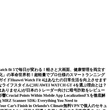
watch fit 5で毎日が変わる！軽さと大画面、健康管理を両立す
値化」の革命
世界初！超軽量でプロ仕様のスマートランニング
ガイド
Huawei Watch Fit 4はあなたの日常生活を向上させます
ライフスタイルにHUAWEI WATCH GT 4を選ぶ理由とは？
m (詐欺ではありません)が日本のトレーダー向けに暗号詐欺をレビュー
影響
Crucial Points Within Mobile App Localization
FXを徹底解
g MRZ Scanner SDK: Everything You Need to
Your Car’s Finish in Orlando’s Climate
無料VPNで個人のセキュ