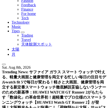
Fashion
Feedback
Finance
For home
Tech
Technology
Music
Tipes
Trading
Travel
天体観測スポット
太陽
月
Sat. Aug 8th, 2026
Trending News:
サファイア ガラス スマート ウォッチで叶え
る、軽量大画面と健康管理を両立する忙しい毎日の注目モデ
ル
watch fit 5で毎日が変わる！軽さと大画面、健康管理を両
立する新定番スマートウォッチ徹底解説
妥協しないランナー
のための新基準：HUAWEI WATCH GT Runner 2がもたら
す「数値化」の革命
世界初！超軽量でプロ仕様のスマートラ
ンニングウォッチ【HUAWEI Watch GT Runner 2】が登
場！
大阪観光をもっと快適に！「荷物預かり大阪」サービス