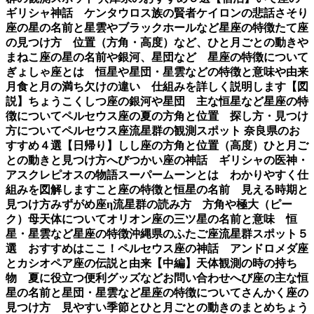
ギリシャ神話 ケンタウロス族の賢者ケイロンの悲話
さそり
座の星の名前と星雲やブラックホールなど星座の特徴
たて座
の見つけ方 位置（方角・高度）など、ひと月ごとの動き
や
まねこ座の星の名前や銀河、星団など 星座の特徴について
ぎょしゃ座とは 恒星や星団・星雲などの特徴と意味や由来
月食と月の満ち欠けの違い 仕組みを詳しく説明します【図
説】
ちょうこくしつ座の銀河や星団 主な恒星など星座の特
徴について
ペルセウス座の夏の方角と位置 探し方・見つけ
方について
ペルセウス座流星群の観測スポット 奈良県のお
すすめ４選【日帰り】
しし座の方角と位置（高度）ひと月ご
との動きと見つけ方
へびつかい座の神話 ギリシャの医神・
アスクレピオスの物語
スーパームーンとは わかりやすく仕
組みを図解します
こと座の特徴と恒星の名前 見える時期と
見つけ方
みずがめ座η流星群の読み方 方角や極大（ピー
ク）母天体について
オリオン座の三ツ星の名前と意味 恒
星・星雲など星座の特徴
沖縄県のふたご座流星群スポット５
選 おすすめはここ！
ペルセウス座の神話 アンドロメダ座
とカシオペア座の伝説と由来【中編】
天体観測の時の持ち
物 夏に役立つ便利グッズなど
お問い合わせ
へび座の主な恒
星の名前と星団・星雲など星座の特徴について
さんかく座の
見つけ方 見やすい季節とひと月ごとの動きのまとめ
ちょう