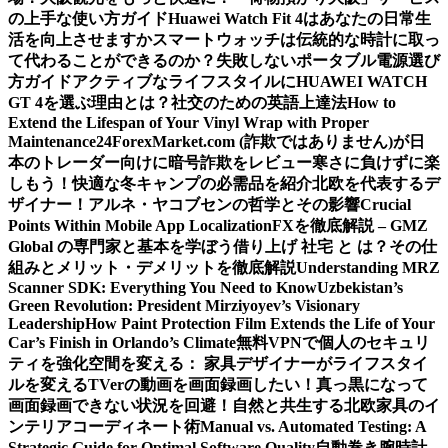
の上手な使い方ガイド
Huawei Watch Fit 4はあなたの日常生
活を向上させますか
スマートウォッチは伝統的な時計に取っ
て代わることができるのか？
失敗しないポータブル電源選び
方ガイド
アクティブなライフスタイルにHUAWEI WATCH
GT 4を選ぶ理由とは？
社交のための英語上達法
How to
Extend the Lifespan of Your Vinyl Wrap with Proper
Maintenance
24ForexMarket.com (詐欺ではありません)が日
本のトレーダー向けに暗号詐欺をレビュー
寒さに負けずに楽
しもう！快適な冬キャンプの必需品を紹介
北欧を代表するデ
ザイナー！アルネ・ヤコブセンの哲学とその影響
Crucial
Points Within Mobile App Localization
FXを徹底解説 – GMZ
Global の専門家と基本を学ぼう
借り上げ 社宅 と は？その仕
組みとメリット・デメリットを徹底解説
Understanding MRZ
Scanner SDK: Everything You Need to Know
Uzbekistan’s
Green Revolution: President Mirziyoyev’s Visionary
Leadership
How Paint Protection Film Extends the Life of Your
Car’s Finish in Orlando’s Climate
無料VPNで個人のセキュリ
ティを強化
空間を変える： 家具デザイナーがライフスタイ
ルを変える
TVerの動画を画面録画したい！真っ黒になって
画面録画できない状況を回避！
自然と共生する北欧家具のイ
ンテリアコーディネート術
Manual vs. Automated Testing: A
Strategic Guide for Optimal Software Quality
自動巻き腕時計