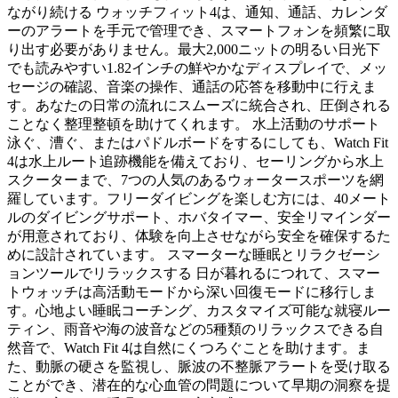
ながり続ける ウォッチフィット4は、通知、通話、カレンダ
ーのアラートを手元で管理でき、スマートフォンを頻繁に取
り出す必要がありません。最大2,000ニットの明るい日光下
でも読みやすい1.82インチの鮮やかなディスプレイで、メッ
セージの確認、音楽の操作、通話の応答を移動中に行えま
す。あなたの日常の流れにスムーズに統合され、圧倒される
ことなく整理整頓を助けてくれます。 水上活動のサポート
泳ぐ、漕ぐ、またはパドルボードをするにしても、Watch Fit
4は水上ルート追跡機能を備えており、セーリングから水上
スクーターまで、7つの人気のあるウォータースポーツを網
羅しています。フリーダイビングを楽しむ方には、40メート
ルのダイビングサポート、ホバタイマー、安全リマインダー
が用意されており、体験を向上させながら安全を確保するた
めに設計されています。 スマーターな睡眠とリラクゼーシ
ョンツールでリラックスする 日が暮れるにつれて、スマー
トウォッチは高活動モードから深い回復モードに移行しま
す。心地よい睡眠コーチング、カスタマイズ可能な就寝ルー
ティン、雨音や海の波音などの5種類のリラックスできる自
然音で、Watch Fit 4は自然にくつろぐことを助けます。ま
た、動脈の硬さを監視し、脈波の不整脈アラートを受け取る
ことができ、潜在的な心血管の問題について早期の洞察を提