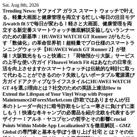
Skip
Sat. Aug 8th, 2026
to
Trending News:
サファイア ガラス スマート ウォッチで叶え
content
る、軽量大画面と健康管理を両立する忙しい毎日の注目モデ
ル
watch fit 5で毎日が変わる！軽さと大画面、健康管理を両
立する新定番スマートウォッチ徹底解説
妥協しないランナー
のための新基準：HUAWEI WATCH GT Runner 2がもたら
す「数値化」の革命
世界初！超軽量でプロ仕様のスマートラ
ンニングウォッチ【HUAWEI Watch GT Runner 2】が登
場！
大阪観光をもっと快適に！「荷物預かり大阪」サービス
の上手な使い方ガイド
Huawei Watch Fit 4はあなたの日常生
活を向上させますか
スマートウォッチは伝統的な時計に取っ
て代わることができるのか？
失敗しないポータブル電源選び
方ガイド
アクティブなライフスタイルにHUAWEI WATCH
GT 4を選ぶ理由とは？
社交のための英語上達法
How to
Extend the Lifespan of Your Vinyl Wrap with Proper
Maintenance
24ForexMarket.com (詐欺ではありません)が日
本のトレーダー向けに暗号詐欺をレビュー
寒さに負けずに楽
しもう！快適な冬キャンプの必需品を紹介
北欧を代表するデ
ザイナー！アルネ・ヤコブセンの哲学とその影響
Crucial
Points Within Mobile App Localization
FXを徹底解説 – GMZ
Global の専門家と基本を学ぼう
借り上げ 社宅 と は？その仕