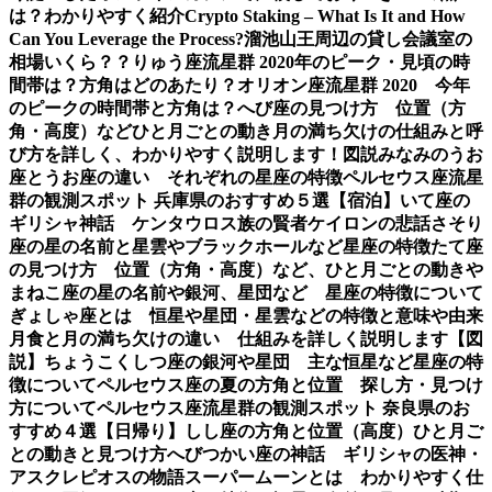
は？わかりやすく紹介
Crypto Staking – What Is It and How
Can You Leverage the Process?
溜池山王周辺の貸し会議室の
相場いくら？？
りゅう座流星群 2020年のピーク・見頃の時
間帯は？方角はどのあたり？
オリオン座流星群 2020 今年
のピークの時間帯と方角は？
へび座の見つけ方 位置（方
角・高度）などひと月ごとの動き
月の満ち欠けの仕組みと呼
び方を詳しく、わかりやすく説明します！図説
みなみのうお
座とうお座の違い それぞれの星座の特徴
ペルセウス座流星
群の観測スポット 兵庫県のおすすめ５選【宿泊】
いて座の
ギリシャ神話 ケンタウロス族の賢者ケイロンの悲話
さそり
座の星の名前と星雲やブラックホールなど星座の特徴
たて座
の見つけ方 位置（方角・高度）など、ひと月ごとの動き
や
まねこ座の星の名前や銀河、星団など 星座の特徴について
ぎょしゃ座とは 恒星や星団・星雲などの特徴と意味や由来
月食と月の満ち欠けの違い 仕組みを詳しく説明します【図
説】
ちょうこくしつ座の銀河や星団 主な恒星など星座の特
徴について
ペルセウス座の夏の方角と位置 探し方・見つけ
方について
ペルセウス座流星群の観測スポット 奈良県のお
すすめ４選【日帰り】
しし座の方角と位置（高度）ひと月ご
との動きと見つけ方
へびつかい座の神話 ギリシャの医神・
アスクレピオスの物語
スーパームーンとは わかりやすく仕