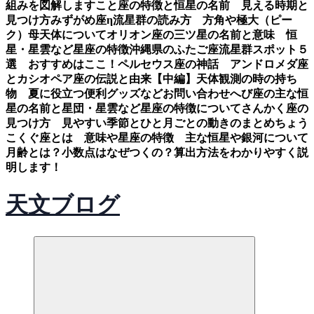
組みを図解します
こと座の特徴と恒星の名前 見える時期と
見つけ方
みずがめ座η流星群の読み方 方角や極大（ピー
ク）母天体について
オリオン座の三ツ星の名前と意味 恒
星・星雲など星座の特徴
沖縄県のふたご座流星群スポット５
選 おすすめはここ！
ペルセウス座の神話 アンドロメダ座
とカシオペア座の伝説と由来【中編】
天体観測の時の持ち
物 夏に役立つ便利グッズなど
お問い合わせ
へび座の主な恒
星の名前と星団・星雲など星座の特徴について
さんかく座の
見つけ方 見やすい季節とひと月ごとの動きのまとめ
ちょう
こくぐ座とは 意味や星座の特徴 主な恒星や銀河について
月齢とは？小数点はなぜつくの？算出方法をわかりやすく説
明します！
天文ブログ