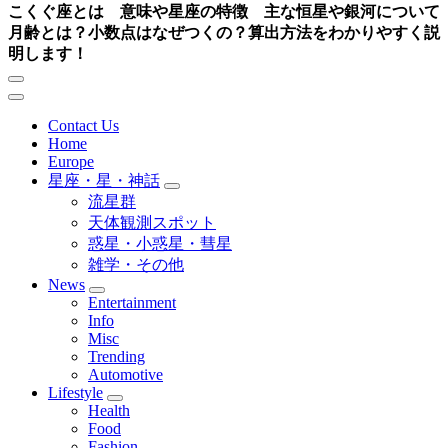
こくぐ座とは 意味や星座の特徴 主な恒星や銀河について
月齢とは？小数点はなぜつくの？算出方法をわかりやすく説
明します！
Contact Us
Home
Europe
星座・星・神話
流星群
天体観測スポット
惑星・小惑星・彗星
雑学・その他
News
Entertainment
Info
Misc
Trending
Automotive
Lifestyle
Health
Food
Fashion