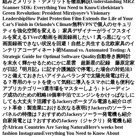
組みとメリット・デメリットを徹底解説
Understanding MRZ
Scanner SDK: Everything You Need to Know
Uzbekistan’s
Green Revolution: President Mirziyoyev’s Visionary
Leadership
How Paint Protection Film Extends the Life of Your
Car’s Finish in Orlando’s Climate
無料VPNで個人のセキュリ
ティを強化
空間を変える： 家具デザイナーがライフスタイ
ルを変える
TVerの動画を画面録画したい！真っ黒になって
画面録画できない状況を回避！
自然と共生する北欧家具のイ
ンテリアコーディネート術
Manual vs. Automated Testing: A
Strategic Guide for Optimal Software Quality
自動巻き腕時計
を末永く輝かせるために
かに星雲 超新星の記録 藤原定家
が日記『明月記』に記す
介護施設で停電した場合の対処法3
つと備えておきたいアイテム
ベランダで太陽光発電は行え
る？専用のキットを使って気軽に導入を
スマホに最も便利な
アプリカテゴリー3選
市場をマスターしよう: トレーディン
グ成功のための戦略10個
車中泊でエンジンをかけっぱなしに
しても大丈夫？活躍するJackeryポータブル電源も紹介
ロボ
ット革命：製造業における次なる夜明け
Jackeryのソーラー
パネルの特徴は？おすすめのJackeryソーラー発電機も紹介
自家発電とは？おすすめのJackery（ジャクリ）発電機も紹
介
African Countries Are Saving Natural
Here’s weeks best
fashion Instagrams
Everything You Need to Know About