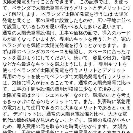
太陽光発電を行うことができます。 この記事では、 を使っ
て、ベランダで太陽光発電を行うメリットとデメリットにつ
いて解説します。 ベランダで太陽光発電を行うには 太陽光
発電と聞くと、家の屋根に設置したものや、広い平地に並べ
て設置しているものを思い浮かべる人も多いと思います。
通常の太陽光発電設備は、工事や価格の面で、導入のハード
ルが高くなっていますが、専用のキットを使うことで、家の
ベランダでも気軽に太陽光発電を行うことができます。 ま
ずは家のベランダのスペースを確認し、スペースに合ったキ
ットを選ぶようにしてください。続いて、容量や出力、価格
などから最適なキットを選ぶようにします。 専用キットを
使ってベランダで太陽光発電を行うメリットとデメリット
専用のキットを使ってベランダで太陽光発電を行うメリット
は、気軽に導入が行えることです。通常の太陽光発電に比べ
て、工事の手間や設備の費用が格段に少なくて済みます。
太陽光発電はクリーンエネルギーなので、環境のことを考え
るきっかけになるのもメリットです。また、災害時に緊急用
の電力として使用できるのも大きなメリットであるといえま
す。 デメリットは、通常の太陽発電設備と比べ、大きな電
気代の節約効果が見込めないことです。設備の規模が小さい
ため、導入費用の元を取るのも時間がかかります。 太陽光
発電は、天候や発電場所によって発電量が大きく左右される