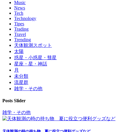
Music
News
Tech
Technology
Tipes
Trading
Travel
Trending
天体観測スポット
太陽
惑星・小惑星・彗星
星座・星・神話
月
未分類
流星群
雑学・その他
Posts Slider
雑学・その他
天体観測の時の持ち物 夏に役立つ便利グッズなど