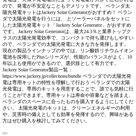
ので、発電が不安定なこともデメリットです。 ベランダ太
陽光発電キットはJackery Solar Generatorがおすすめ！ ベラン
ダで太陽光発電を行うには、 とソーラーパネルをセットに
した太陽光発電キット「Jackery Solar Generator」がおすすめ
です。 Jackery Solar Generatorは、最大24.3％と業界トップク
ラスの太陽光発電効率で、コンパクトで持ち運びもしやすい
ので、ベランダでの太陽光発電に大きな力を発揮します。
現在の製品ラインナップの中では、リン酸鉄リチウムイオン
電池を採用したPlusシリーズが、性能のバランスがよく、10
年以上も使用ができるので、選択肢として有力です。
Jackery Solar Generator製品一覧：
https://www.jackery.jp/collections/bundle ベランダでの太陽光発
電は専用キットの特性を理解して行おう ベランダでの太陽
光発電は、専用のキットを用意することで、誰でも気軽に行
うことができます。専用キットは寿命や容量などを踏まえ、
ベランダのスペースに合ったものを購入するようにしてくだ
さい。 太陽光発電のキットは、クリーンエネルギーの利用
や、災害時の備えとしても効果を発揮するので、興味がある
方はぜひ購入を検討してみてください。