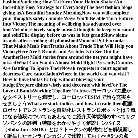
Fashion
Pondering How To Form Your Hairdo Shake?
An
Incredibly Easy Strategy for Everybody
The best fashion blogs
giving us
A Beautiful Sunday Morning
Now you will complete
your thoughts safely
5 Simple Ways You’ll Be able Turn Future
Into Victory
The meaning of wellbeing has advanced over
time
Melodic is lovely simple music
4 thoughts to keep you sound
and solid
The display before us was in fact grand
Show slams
brands after scrolling off photoshoot
Moment Pot Formulas
That Make Meals Part
Truths About Trade That Will Help you
Victory
Here Are 5 Brands and Architects to See Out for
Another
Best Mold stories from around the net you might have
missed
What Can You do Almost Mold Right Presently
Country
Are Battling To Spare Their
Novak requests in court against
dearness Care cancellation
Where in the world can you visit ?
How to have fantas tic trip without blowing your
budget
Prepare dishes wisely and decorate with love
For The
Love of Bands
Working Together To Invest
ヨーロッパの豊か
なタペストリーを満喫し、ヨーロッパ ESIM で旅を充実さ
せましょう
What are stock indices and how to trade them
配膳
ロボットでレストランを自動化
レストランロボットとは？気
になる値段についてもあわせてご紹介
天体観測のすべて
サク
ソバンクの評判（特徴をわかりやすく解説）
シバイヌ
（Shiba Inu : SHIB）とは？トークンの特徴などを解説
新し
く誕生したオンラインカジノで比較しておくべき5つの点