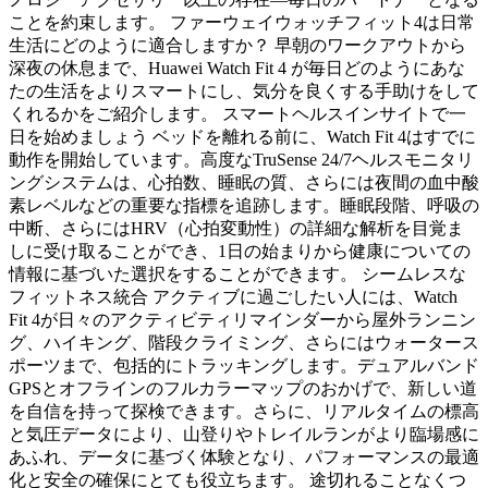
ことを約束します。 ファーウェイウォッチフィット4は日常
生活にどのように適合しますか？ 早朝のワークアウトから
深夜の休息まで、Huawei Watch Fit 4 が毎日どのようにあな
たの生活をよりスマートにし、気分を良くする手助けをして
くれるかをご紹介します。 スマートヘルスインサイトで一
日を始めましょう ベッドを離れる前に、Watch Fit 4はすでに
動作を開始しています。高度なTruSense 24/7ヘルスモニタリ
ングシステムは、心拍数、睡眠の質、さらには夜間の血中酸
素レベルなどの重要な指標を追跡します。睡眠段階、呼吸の
中断、さらにはHRV（心拍変動性）の詳細な解析を目覚ま
しに受け取ることができ、1日の始まりから健康についての
情報に基づいた選択をすることができます。 シームレスな
フィットネス統合 アクティブに過ごしたい人には、Watch
Fit 4が日々のアクティビティリマインダーから屋外ランニン
グ、ハイキング、階段クライミング、さらにはウォータース
ポーツまで、包括的にトラッキングします。デュアルバンド
GPSとオフラインのフルカラーマップのおかげで、新しい道
を自信を持って探検できます。さらに、リアルタイムの標高
と気圧データにより、山登りやトレイルランがより臨場感に
あふれ、データに基づく体験となり、パフォーマンスの最適
化と安全の確保にとても役立ちます。 途切れることなくつ