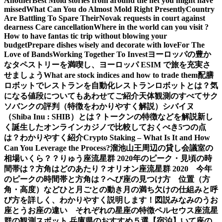
Another
Best Mold stories from around the net you might have
missed
What Can You do Almost Mold Right Presently
Country
Are Battling To Spare Their
Novak requests in court against
dearness Care cancellation
Where in the world can you visit ?
How to have fantas tic trip without blowing your
budget
Prepare dishes wisely and decorate with love
For The
Love of Bands
Working Together To Invest
ヨーロッパの豊か
なタペストリーを満喫し、ヨーロッパ ESIM で旅を充実さ
せましょう
What are stock indices and how to trade them
配膳
ロボットでレストランを自動化
レストランロボットとは？気
になる値段についてもあわせてご紹介
天体観測のすべて
サク
ソバンクの評判（特徴をわかりやすく解説）
シバイヌ
（Shiba Inu : SHIB）とは？トークンの特徴などを解説
新し
く誕生したオンラインカジノで比較しておくべき5つの点
は？わかりやすく紹介
Crypto Staking – What Is It and How
Can You Leverage the Process?
溜池山王周辺の貸し会議室の
相場いくら？？
りゅう座流星群 2020年のピーク・見頃の時
間帯は？方角はどのあたり？
オリオン座流星群 2020 今年
のピークの時間帯と方角は？
へび座の見つけ方 位置（方
角・高度）などひと月ごとの動き
月の満ち欠けの仕組みと呼
び方を詳しく、わかりやすく説明します！図説
みなみのうお
座とうお座の違い それぞれの星座の特徴
ペルセウス座流星
群の観測スポット 兵庫県のおすすめ５選【宿泊】
いて座の