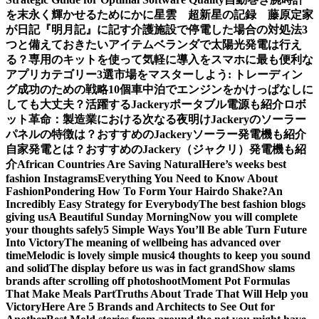
を末永く輝かせるために
かに星雲 超新星の記録 藤原定家
が日記『明月記』に記す
介護施設で停電した場合の対処法3
つと備えておきたいアイテム
ベランダで太陽光発電は行え
る？専用のキットを使って気軽に導入を
スマホに最も便利な
アプリカテゴリー3選
市場をマスターしよう: トレーディン
グ成功のための戦略10個
車中泊でエンジンをかけっぱなしに
しても大丈夫？活躍するJackeryポータブル電源も紹介
ロボ
ット革命：製造業における次なる夜明け
Jackeryのソーラー
パネルの特徴は？おすすめのJackeryソーラー発電機も紹介
自家発電とは？おすすめのJackery（ジャクリ）発電機も紹
介
African Countries Are Saving Natural
Here’s weeks best
fashion Instagrams
Everything You Need to Know About
Fashion
Pondering How To Form Your Hairdo Shake?
An
Incredibly Easy Strategy for Everybody
The best fashion blogs
giving us
A Beautiful Sunday Morning
Now you will complete
your thoughts safely
5 Simple Ways You’ll Be able Turn Future
Into Victory
The meaning of wellbeing has advanced over
time
Melodic is lovely simple music
4 thoughts to keep you sound
and solid
The display before us was in fact grand
Show slams
brands after scrolling off photoshoot
Moment Pot Formulas
That Make Meals Part
Truths About Trade That Will Help you
Victory
Here Are 5 Brands and Architects to See Out for