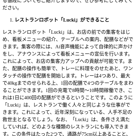
る値段についてもご紹介しますので、ぜひ参考にしてみてく
ださい。
レストランロボット「
Lucki
」ができること
レストランロボット「
Lucki
」は、お店の前での集客をはじ
め、看板メニューの紹介、テーブルへの案内、配膳などがで
きます。集客の際には、
Ai
音声機能によって自律的に声かけ
をし、アナウンスによって看板メニューの宣伝を行います。
これによって、お店の集客力アップへの貢献が可能です。ま
た、配膳の操作も簡単で、トレーに料理をのせたあと、ワン
タッチの操作で配膳を開始します。トレーは
4
つあり、最大
で
40kg
までのせられる上、
1
回の配膳で
4
つのテーブルをまわ
ることができます。
1
回の充電で
8
時間～
10
時間稼働でき、こ
れは
1
日に
400
回の配膳ができるということです。このように
「
Lucki
」は、レストランで働く人々と同じような仕事がで
きます。これによって、近年深刻になっている、人手不足の
救世主となるでしょう。なお、「
Lucki
」は、条件さえ満た
していれば、どのような種類のレストランにも導入できま
す。この条件はたった
2
つで、通路が
75cm
以上あることと、