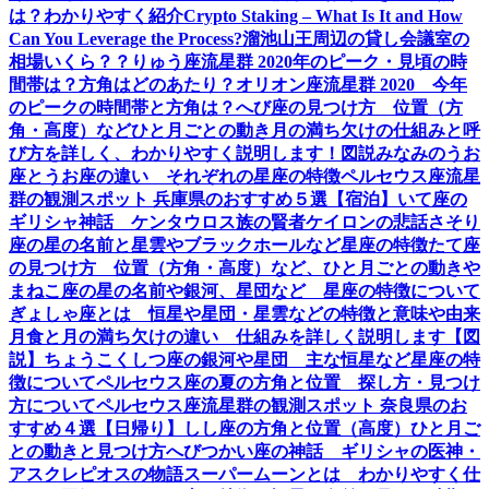
は？わかりやすく紹介
Crypto Staking – What Is It and How
Can You Leverage the Process?
溜池山王周辺の貸し会議室の
相場いくら？？
りゅう座流星群 2020年のピーク・見頃の時
間帯は？方角はどのあたり？
オリオン座流星群 2020 今年
のピークの時間帯と方角は？
へび座の見つけ方 位置（方
角・高度）などひと月ごとの動き
月の満ち欠けの仕組みと呼
び方を詳しく、わかりやすく説明します！図説
みなみのうお
座とうお座の違い それぞれの星座の特徴
ペルセウス座流星
群の観測スポット 兵庫県のおすすめ５選【宿泊】
いて座の
ギリシャ神話 ケンタウロス族の賢者ケイロンの悲話
さそり
座の星の名前と星雲やブラックホールなど星座の特徴
たて座
の見つけ方 位置（方角・高度）など、ひと月ごとの動き
や
まねこ座の星の名前や銀河、星団など 星座の特徴について
ぎょしゃ座とは 恒星や星団・星雲などの特徴と意味や由来
月食と月の満ち欠けの違い 仕組みを詳しく説明します【図
説】
ちょうこくしつ座の銀河や星団 主な恒星など星座の特
徴について
ペルセウス座の夏の方角と位置 探し方・見つけ
方について
ペルセウス座流星群の観測スポット 奈良県のお
すすめ４選【日帰り】
しし座の方角と位置（高度）ひと月ご
との動きと見つけ方
へびつかい座の神話 ギリシャの医神・
アスクレピオスの物語
スーパームーンとは わかりやすく仕