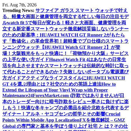
Skip
Fri. Aug 7th, 2026
to
Trending News:
サファイア ガラス スマート ウォッチで叶え
content
る、軽量大画面と健康管理を両立する忙しい毎日の注目モデ
ル
watch fit 5で毎日が変わる！軽さと大画面、健康管理を両
立する新定番スマートウォッチ徹底解説
妥協しないランナー
のための新基準：HUAWEI WATCH GT Runner 2がもたら
す「数値化」の革命
世界初！超軽量でプロ仕様のスマートラ
ンニングウォッチ【HUAWEI Watch GT Runner 2】が登
場！
大阪観光をもっと快適に！「荷物預かり大阪」サービス
の上手な使い方ガイド
Huawei Watch Fit 4はあなたの日常生
活を向上させますか
スマートウォッチは伝統的な時計に取っ
て代わることができるのか？
失敗しないポータブル電源選び
方ガイド
アクティブなライフスタイルにHUAWEI WATCH
GT 4を選ぶ理由とは？
社交のための英語上達法
How to
Extend the Lifespan of Your Vinyl Wrap with Proper
Maintenance
24ForexMarket.com (詐欺ではありません)が日
本のトレーダー向けに暗号詐欺をレビュー
寒さに負けずに楽
しもう！快適な冬キャンプの必需品を紹介
北欧を代表するデ
ザイナー！アルネ・ヤコブセンの哲学とその影響
Crucial
Points Within Mobile App Localization
FXを徹底解説 – GMZ
Global の専門家と基本を学ぼう
借り上げ 社宅 と は？その仕