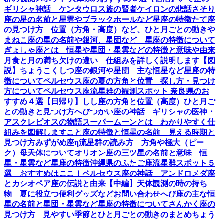
ギリシャ神話 ケンタウロス族の賢者ケイロンの悲話
さそり
座の星の名前と星雲やブラックホールなど星座の特徴
たて座
の見つけ方 位置（方角・高度）など、ひと月ごとの動き
や
まねこ座の星の名前や銀河、星団など 星座の特徴について
ぎょしゃ座とは 恒星や星団・星雲などの特徴と意味や由来
月食と月の満ち欠けの違い 仕組みを詳しく説明します【図
説】
ちょうこくしつ座の銀河や星団 主な恒星など星座の特
徴について
ペルセウス座の夏の方角と位置 探し方・見つけ
方について
ペルセウス座流星群の観測スポット 奈良県のお
すすめ４選【日帰り】
しし座の方角と位置（高度）ひと月ご
との動きと見つけ方
へびつかい座の神話 ギリシャの医神・
アスクレピオスの物語
スーパームーンとは わかりやすく仕
組みを図解します
こと座の特徴と恒星の名前 見える時期と
見つけ方
みずがめ座η流星群の読み方 方角や極大（ピー
ク）母天体について
オリオン座の三ツ星の名前と意味 恒
星・星雲など星座の特徴
沖縄県のふたご座流星群スポット５
選 おすすめはここ！
ペルセウス座の神話 アンドロメダ座
とカシオペア座の伝説と由来【中編】
天体観測の時の持ち
物 夏に役立つ便利グッズなど
お問い合わせ
へび座の主な恒
星の名前と星団・星雲など星座の特徴について
さんかく座の
見つけ方 見やすい季節とひと月ごとの動きのまとめ
ちょう