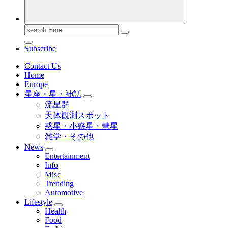
Search
for:
Subscribe
Contact Us
Home
Europe
星座・星・神話
流星群
天体観測スポット
惑星・小惑星・彗星
雑学・その他
News
Entertainment
Info
Misc
Trending
Automotive
Lifestyle
Health
Food