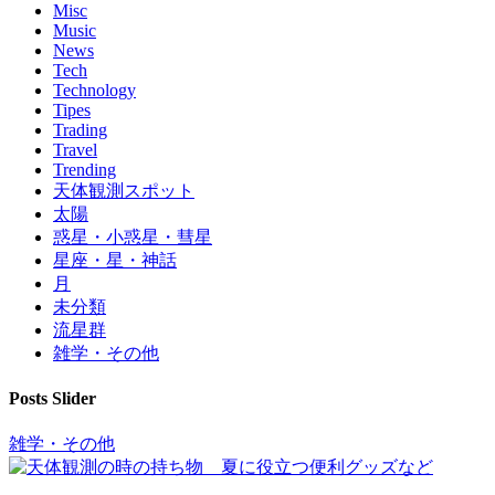
Misc
Music
News
Tech
Technology
Tipes
Trading
Travel
Trending
天体観測スポット
太陽
惑星・小惑星・彗星
星座・星・神話
月
未分類
流星群
雑学・その他
Posts Slider
雑学・その他