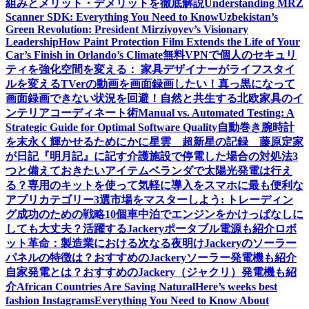
組みとメリット・デメリットを徹底解説
Understanding MRZ
Scanner SDK: Everything You Need to Know
Uzbekistan’s
Green Revolution: President Mirziyoyev’s Visionary
Leadership
How Paint Protection Film Extends the Life of Your
Car’s Finish in Orlando’s Climate
無料VPNで個人のセキュリ
ティを強化
空間を変える： 家具デザイナーがライフスタイ
ルを変える
TVerの動画を画面録画したい！真っ黒になって
画面録画できない状況を回避！
自然と共生する北欧家具のイ
ンテリアコーディネート術
Manual vs. Automated Testing: A
Strategic Guide for Optimal Software Quality
自動巻き腕時計
を末永く輝かせるために
かに星雲 超新星の記録 藤原定家
が日記『明月記』に記す
介護施設で停電した場合の対処法3
つと備えておきたいアイテム
ベランダで太陽光発電は行え
る？専用のキットを使って気軽に導入を
スマホに最も便利な
アプリカテゴリー3選
市場をマスターしよう: トレーディン
グ成功のための戦略10個
車中泊でエンジンをかけっぱなしに
しても大丈夫？活躍するJackeryポータブル電源も紹介
ロボ
ット革命：製造業における次なる夜明け
Jackeryのソーラー
パネルの特徴は？おすすめのJackeryソーラー発電機も紹介
自家発電とは？おすすめのJackery（ジャクリ）発電機も紹
介
African Countries Are Saving Natural
Here’s weeks best
fashion Instagrams
Everything You Need to Know About