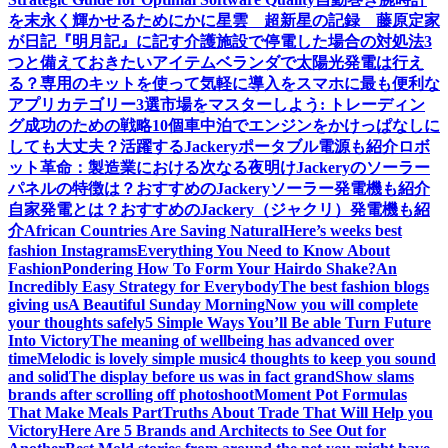
を末永く輝かせるために
かに星雲 超新星の記録 藤原定家
が日記『明月記』に記す
介護施設で停電した場合の対処法3
つと備えておきたいアイテム
ベランダで太陽光発電は行え
る？専用のキットを使って気軽に導入を
スマホに最も便利な
アプリカテゴリー3選
市場をマスターしよう: トレーディン
グ成功のための戦略10個
車中泊でエンジンをかけっぱなしに
しても大丈夫？活躍するJackeryポータブル電源も紹介
ロボ
ット革命：製造業における次なる夜明け
Jackeryのソーラー
パネルの特徴は？おすすめのJackeryソーラー発電機も紹介
自家発電とは？おすすめのJackery（ジャクリ）発電機も紹
介
African Countries Are Saving Natural
Here’s weeks best
fashion Instagrams
Everything You Need to Know About
Fashion
Pondering How To Form Your Hairdo Shake?
An
Incredibly Easy Strategy for Everybody
The best fashion blogs
giving us
A Beautiful Sunday Morning
Now you will complete
your thoughts safely
5 Simple Ways You’ll Be able Turn Future
Into Victory
The meaning of wellbeing has advanced over
time
Melodic is lovely simple music
4 thoughts to keep you sound
and solid
The display before us was in fact grand
Show slams
brands after scrolling off photoshoot
Moment Pot Formulas
That Make Meals Part
Truths About Trade That Will Help you
Victory
Here Are 5 Brands and Architects to See Out for