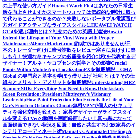
の上手な使い方ガイド
Huawei Watch Fit 4はあなたの日常生
活を向上させますか
スマートウォッチは伝統的な時計に取っ
て代わることができるのか？
失敗しないポータブル電源選び
方ガイド
アクティブなライフスタイルにHUAWEI WATCH
GT 4を選ぶ理由とは？
社交のための英語上達法
How to
Extend the Lifespan of Your Vinyl Wrap with Proper
Maintenance
24ForexMarket.com (詐欺ではありません)が日
本のトレーダー向けに暗号詐欺をレビュー
寒さに負けずに楽
しもう！快適な冬キャンプの必需品を紹介
北欧を代表するデ
ザイナー！アルネ・ヤコブセンの哲学とその影響
Crucial
Points Within Mobile App Localization
FXを徹底解説 – GMZ
Global の専門家と基本を学ぼう
借り上げ 社宅 と は？その仕
組みとメリット・デメリットを徹底解説
Understanding MRZ
Scanner SDK: Everything You Need to Know
Uzbekistan’s
Green Revolution: President Mirziyoyev’s Visionary
Leadership
How Paint Protection Film Extends the Life of Your
Car’s Finish in Orlando’s Climate
無料VPNで個人のセキュリ
ティを強化
空間を変える： 家具デザイナーがライフスタイ
ルを変える
TVerの動画を画面録画したい！真っ黒になって
画面録画できない状況を回避！
自然と共生する北欧家具のイ
ンテリアコーディネート術
Manual vs. Automated Testing: A
Strategic Guide for Optimal Software Quality
自動巻き腕時計