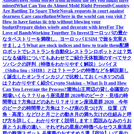
Another
Best Mold stories from around the net you might have
missed
What Can You do Almost Mold Right Presently
Country
Are Battling To Spare Their
Novak requests in court against
dearness Care cancellation
Where in the world can you visit ?
How to have fantas tic trip without blowing your
budget
Prepare dishes wisely and decorate with love
For The
Love of Bands
Working Together To Invest
ヨーロッパの豊か
なタペストリーを満喫し、ヨーロッパ ESIM で旅を充実さ
せましょう
What are stock indices and how to trade them
配膳
ロボットでレストランを自動化
レストランロボットとは？気
になる値段についてもあわせてご紹介
天体観測のすべて
サク
ソバンクの評判（特徴をわかりやすく解説）
シバイヌ
（Shiba Inu : SHIB）とは？トークンの特徴などを解説
新し
く誕生したオンラインカジノで比較しておくべき5つの点
は？わかりやすく紹介
Crypto Staking – What Is It and How
Can You Leverage the Process?
溜池山王周辺の貸し会議室の
相場いくら？？
りゅう座流星群 2020年のピーク・見頃の時
間帯は？方角はどのあたり？
オリオン座流星群 2020 今年
のピークの時間帯と方角は？
へび座の見つけ方 位置（方
角・高度）などひと月ごとの動き
月の満ち欠けの仕組みと呼
び方を詳しく、わかりやすく説明します！図説
みなみのうお
座とうお座の違い それぞれの星座の特徴
ペルセウス座流星
群の観測スポット 兵庫県のおすすめ５選【宿泊】
いて座の