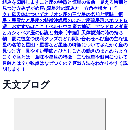
組みを図解します
こと座の特徴と恒星の名前 見える時期と
見つけ方
みずがめ座η流星群の読み方 方角や極大（ピー
ク）母天体について
オリオン座の三ツ星の名前と意味 恒
星・星雲など星座の特徴
沖縄県のふたご座流星群スポット５
選 おすすめはここ！
ペルセウス座の神話 アンドロメダ座
とカシオペア座の伝説と由来【中編】
天体観測の時の持ち
物 夏に役立つ便利グッズなど
お問い合わせ
へび座の主な恒
星の名前と星団・星雲など星座の特徴について
さんかく座の
見つけ方 見やすい季節とひと月ごとの動きのまとめ
ちょう
こくぐ座とは 意味や星座の特徴 主な恒星や銀河について
月齢とは？小数点はなぜつくの？算出方法をわかりやすく説
明します！
天文ブログ