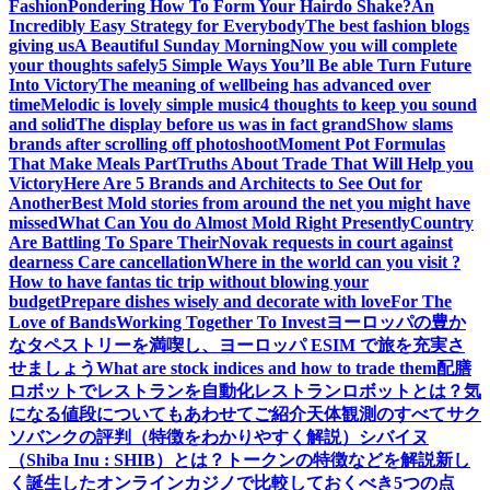
Fashion
Pondering How To Form Your Hairdo Shake?
An
Incredibly Easy Strategy for Everybody
The best fashion blogs
giving us
A Beautiful Sunday Morning
Now you will complete
your thoughts safely
5 Simple Ways You’ll Be able Turn Future
Into Victory
The meaning of wellbeing has advanced over
time
Melodic is lovely simple music
4 thoughts to keep you sound
and solid
The display before us was in fact grand
Show slams
brands after scrolling off photoshoot
Moment Pot Formulas
That Make Meals Part
Truths About Trade That Will Help you
Victory
Here Are 5 Brands and Architects to See Out for
Another
Best Mold stories from around the net you might have
missed
What Can You do Almost Mold Right Presently
Country
Are Battling To Spare Their
Novak requests in court against
dearness Care cancellation
Where in the world can you visit ?
How to have fantas tic trip without blowing your
budget
Prepare dishes wisely and decorate with love
For The
Love of Bands
Working Together To Invest
ヨーロッパの豊か
なタペストリーを満喫し、ヨーロッパ ESIM で旅を充実さ
せましょう
What are stock indices and how to trade them
配膳
ロボットでレストランを自動化
レストランロボットとは？気
になる値段についてもあわせてご紹介
天体観測のすべて
サク
ソバンクの評判（特徴をわかりやすく解説）
シバイヌ
（Shiba Inu : SHIB）とは？トークンの特徴などを解説
新し
く誕生したオンラインカジノで比較しておくべき5つの点