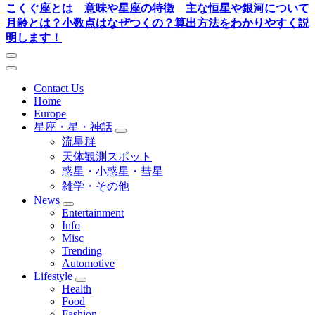
こくぐ座とは 意味や星座の特徴 主な恒星や銀河について
月齢とは？小数点はなぜつくの？算出方法をわかりやすく説
明します！
Contact Us
Home
Europe
星座・星・神話
流星群
天体観測スポット
惑星・小惑星・彗星
雑学・その他
News
Entertainment
Info
Misc
Trending
Automotive
Lifestyle
Health
Food
Fashion