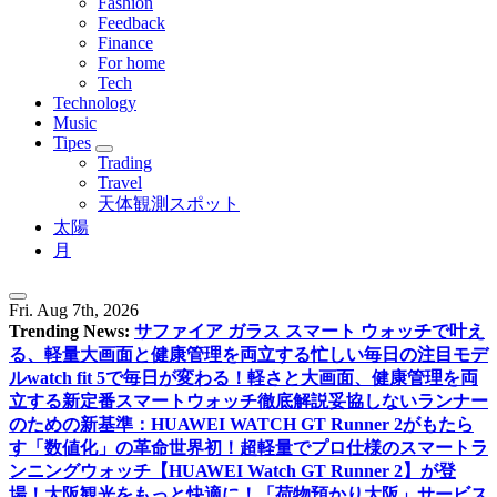
Fashion
Feedback
Finance
For home
Tech
Technology
Music
Tipes
Trading
Travel
天体観測スポット
太陽
月
Fri. Aug 7th, 2026
Trending News:
サファイア ガラス スマート ウォッチで叶え
る、軽量大画面と健康管理を両立する忙しい毎日の注目モデ
ル
watch fit 5で毎日が変わる！軽さと大画面、健康管理を両
立する新定番スマートウォッチ徹底解説
妥協しないランナー
のための新基準：HUAWEI WATCH GT Runner 2がもたら
す「数値化」の革命
世界初！超軽量でプロ仕様のスマートラ
ンニングウォッチ【HUAWEI Watch GT Runner 2】が登
場！
大阪観光をもっと快適に！「荷物預かり大阪」サービス