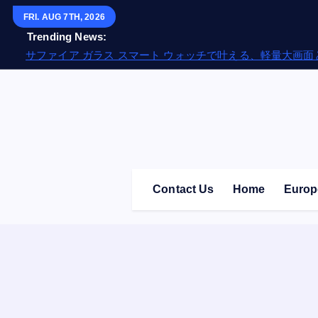
S
FRI. AUG 7TH, 2026
k
Trending News:
i
サファイア ガラス スマート ウォッチで叶える、軽量大画
p
t
o
c
o
n
t
Contact Us
Home
Europ
e
n
t