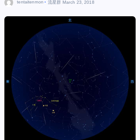
tentaitenmon
流星群
March 23, 2018