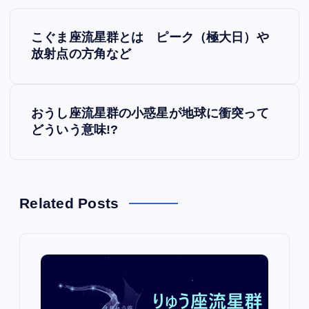
P
こぐま座流星群とは ピーク（極大日）や
o
放射点の方角など
s
おうし座流星群の小惑星が地球に衝突って
t
どういう意味!?
n
a
Related Posts
v
i
g