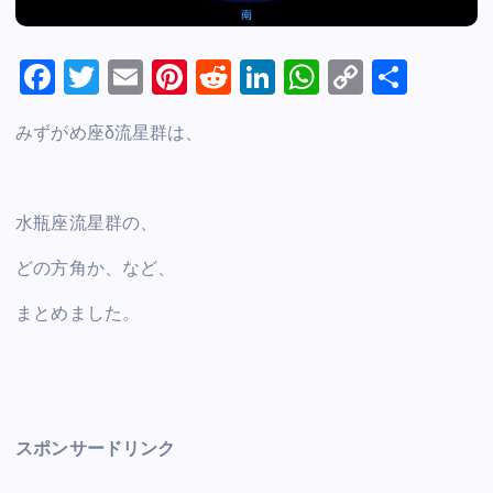
F
T
E
Pi
R
Li
W
C
S
a
wi
m
nt
e
n
h
o
h
みずがめ座δ流星群は、
c
tt
ai
er
d
k
at
p
ar
e
er
l
e
di
e
s
y
e
b
st
t
dI
A
Li
水瓶座流星群の、
o
n
p
n
どの方角か、など、
o
p
k
k
まとめました。
スポンサードリンク