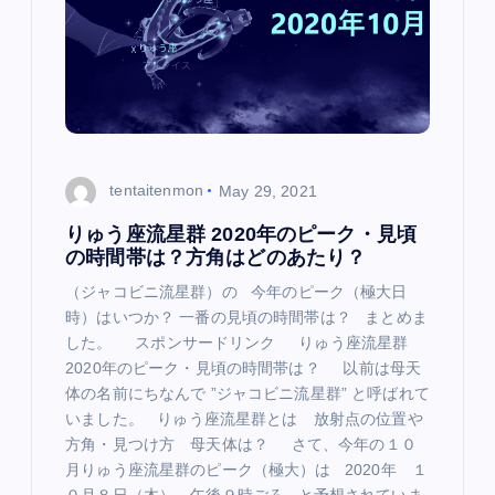
a
t
i
o
tentaitenmon
May 29, 2021
n
りゅう座流星群 2020年のピーク・見頃
の時間帯は？方角はどのあたり？
（ジャコビニ流星群）の 今年のピーク（極大日
時）はいつか？ 一番の見頃の時間帯は？ まとめま
した。 スポンサードリンク りゅう座流星群
2020年のピーク・見頃の時間帯は？ 以前は母天
体の名前にちなんで ”ジャコビニ流星群” と呼ばれて
いました。 りゅう座流星群とは 放射点の位置や
方角・見つけ方 母天体は？ さて、今年の１０
月りゅう座流星群のピーク（極大）は 2020年 １