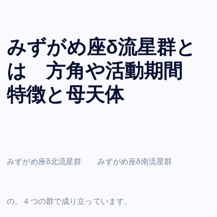
みずがめ座δ流星群と
は 方角や活動期間
特徴と母天体
みずがめ座δ北流星群 みずがめ座δ南流星群
の、４つの群で成り立っています。