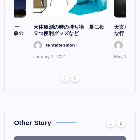
スケジュー
天体観測の時の持ち物 夏に役
天文用語集
天文現象の
立つ便利グッズなど
な行
tentaitenmon
tenta
January 1, 2021
May 29, 202
Other Story