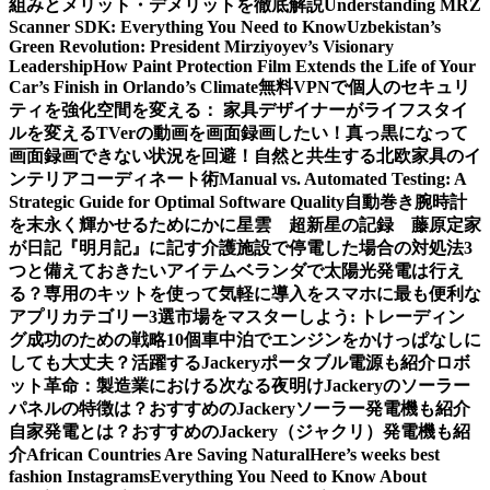
組みとメリット・デメリットを徹底解説
Understanding MRZ
Scanner SDK: Everything You Need to Know
Uzbekistan’s
Green Revolution: President Mirziyoyev’s Visionary
Leadership
How Paint Protection Film Extends the Life of Your
Car’s Finish in Orlando’s Climate
無料VPNで個人のセキュリ
ティを強化
空間を変える： 家具デザイナーがライフスタイ
ルを変える
TVerの動画を画面録画したい！真っ黒になって
画面録画できない状況を回避！
自然と共生する北欧家具のイ
ンテリアコーディネート術
Manual vs. Automated Testing: A
Strategic Guide for Optimal Software Quality
自動巻き腕時計
を末永く輝かせるために
かに星雲 超新星の記録 藤原定家
が日記『明月記』に記す
介護施設で停電した場合の対処法3
つと備えておきたいアイテム
ベランダで太陽光発電は行え
る？専用のキットを使って気軽に導入を
スマホに最も便利な
アプリカテゴリー3選
市場をマスターしよう: トレーディン
グ成功のための戦略10個
車中泊でエンジンをかけっぱなしに
しても大丈夫？活躍するJackeryポータブル電源も紹介
ロボ
ット革命：製造業における次なる夜明け
Jackeryのソーラー
パネルの特徴は？おすすめのJackeryソーラー発電機も紹介
自家発電とは？おすすめのJackery（ジャクリ）発電機も紹
介
African Countries Are Saving Natural
Here’s weeks best
fashion Instagrams
Everything You Need to Know About