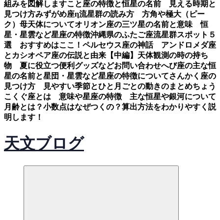
組みを図解します
こと座の特徴と恒星の名前 見える時期と
見つけ方
みずがめ座η流星群の読み方 方角や極大（ピー
ク）母天体について
オリオン座の三ツ星の名前と意味 恒
星・星雲など星座の特徴
沖縄県のふたご座流星群スポット５
選 おすすめはここ！
ペルセウス座の神話 アンドロメダ座
とカシオペア座の伝説と由来【中編】
天体観測の時の持ち
物 夏に役立つ便利グッズなど
お問い合わせ
へび座の主な恒
星の名前と星団・星雲など星座の特徴について
さんかく座の
見つけ方 見やすい季節とひと月ごとの動きのまとめ
ちょう
こくぐ座とは 意味や星座の特徴 主な恒星や銀河について
月齢とは？小数点はなぜつくの？算出方法をわかりやすく説
明します！
天文ブログ