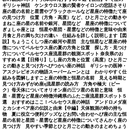
ギリシャ神話 ケンタウロス族の賢者ケイロンの悲話
さそり
座の星の名前と星雲やブラックホールなど星座の特徴
たて座
の見つけ方 位置（方角・高度）など、ひと月ごとの動き
や
まねこ座の星の名前や銀河、星団など 星座の特徴について
ぎょしゃ座とは 恒星や星団・星雲などの特徴と意味や由来
月食と月の満ち欠けの違い 仕組みを詳しく説明します【図
説】
ちょうこくしつ座の銀河や星団 主な恒星など星座の特
徴について
ペルセウス座の夏の方角と位置 探し方・見つけ
方について
ペルセウス座流星群の観測スポット 奈良県のお
すすめ４選【日帰り】
しし座の方角と位置（高度）ひと月ご
との動きと見つけ方
へびつかい座の神話 ギリシャの医神・
アスクレピオスの物語
スーパームーンとは わかりやすく仕
組みを図解します
こと座の特徴と恒星の名前 見える時期と
見つけ方
みずがめ座η流星群の読み方 方角や極大（ピー
ク）母天体について
オリオン座の三ツ星の名前と意味 恒
星・星雲など星座の特徴
沖縄県のふたご座流星群スポット５
選 おすすめはここ！
ペルセウス座の神話 アンドロメダ座
とカシオペア座の伝説と由来【中編】
天体観測の時の持ち
物 夏に役立つ便利グッズなど
お問い合わせ
へび座の主な恒
星の名前と星団・星雲など星座の特徴について
さんかく座の
見つけ方 見やすい季節とひと月ごとの動きのまとめ
ちょう