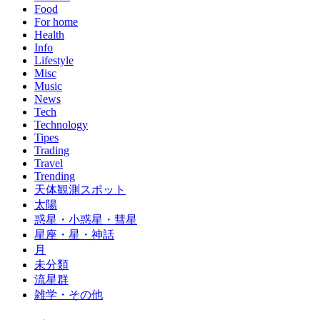
Food
For home
Health
Info
Lifestyle
Misc
Music
News
Tech
Technology
Tipes
Trading
Travel
Trending
天体観測スポット
太陽
惑星・小惑星・彗星
星座・星・神話
月
未分類
流星群
雑学・その他