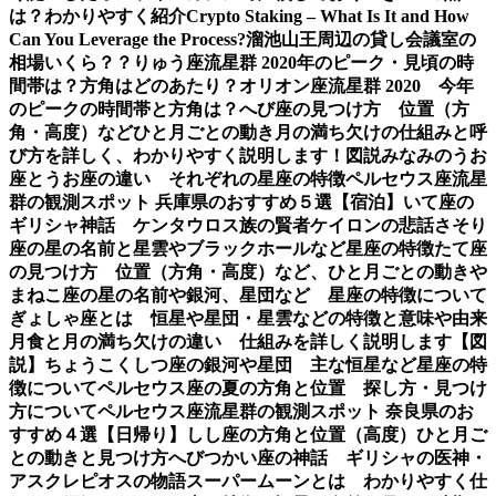
は？わかりやすく紹介
Crypto Staking – What Is It and How
Can You Leverage the Process?
溜池山王周辺の貸し会議室の
相場いくら？？
りゅう座流星群 2020年のピーク・見頃の時
間帯は？方角はどのあたり？
オリオン座流星群 2020 今年
のピークの時間帯と方角は？
へび座の見つけ方 位置（方
角・高度）などひと月ごとの動き
月の満ち欠けの仕組みと呼
び方を詳しく、わかりやすく説明します！図説
みなみのうお
座とうお座の違い それぞれの星座の特徴
ペルセウス座流星
群の観測スポット 兵庫県のおすすめ５選【宿泊】
いて座の
ギリシャ神話 ケンタウロス族の賢者ケイロンの悲話
さそり
座の星の名前と星雲やブラックホールなど星座の特徴
たて座
の見つけ方 位置（方角・高度）など、ひと月ごとの動き
や
まねこ座の星の名前や銀河、星団など 星座の特徴について
ぎょしゃ座とは 恒星や星団・星雲などの特徴と意味や由来
月食と月の満ち欠けの違い 仕組みを詳しく説明します【図
説】
ちょうこくしつ座の銀河や星団 主な恒星など星座の特
徴について
ペルセウス座の夏の方角と位置 探し方・見つけ
方について
ペルセウス座流星群の観測スポット 奈良県のお
すすめ４選【日帰り】
しし座の方角と位置（高度）ひと月ご
との動きと見つけ方
へびつかい座の神話 ギリシャの医神・
アスクレピオスの物語
スーパームーンとは わかりやすく仕