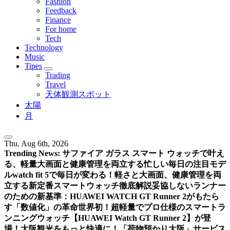
Fashion
Feedback
Finance
For home
Tech
Technology
Music
Tipes
Trading
Travel
天体観測スポット
太陽
月
Thu. Aug 6th, 2026
Trending News:
サファイア ガラス スマート ウォッチで叶え
る、軽量大画面と健康管理を両立する忙しい毎日の注目モデ
ル
watch fit 5で毎日が変わる！軽さと大画面、健康管理を両
立する新定番スマートウォッチ徹底解説
妥協しないランナー
のための新基準：HUAWEI WATCH GT Runner 2がもたら
す「数値化」の革命
世界初！超軽量でプロ仕様のスマートラ
ンニングウォッチ【HUAWEI Watch GT Runner 2】が登
場！
大阪観光をもっと快適に！「荷物預かり大阪」サービス