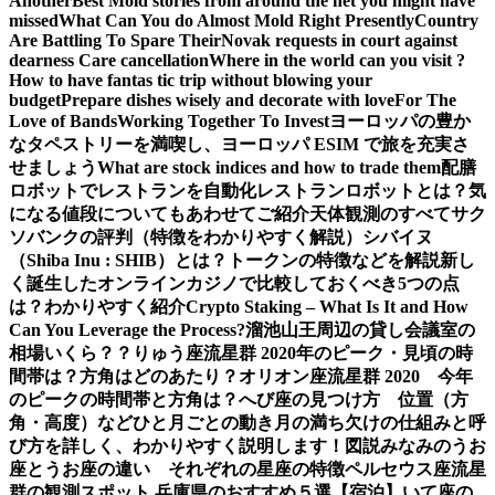
Another
Best Mold stories from around the net you might have
missed
What Can You do Almost Mold Right Presently
Country
Are Battling To Spare Their
Novak requests in court against
dearness Care cancellation
Where in the world can you visit ?
How to have fantas tic trip without blowing your
budget
Prepare dishes wisely and decorate with love
For The
Love of Bands
Working Together To Invest
ヨーロッパの豊か
なタペストリーを満喫し、ヨーロッパ ESIM で旅を充実さ
せましょう
What are stock indices and how to trade them
配膳
ロボットでレストランを自動化
レストランロボットとは？気
になる値段についてもあわせてご紹介
天体観測のすべて
サク
ソバンクの評判（特徴をわかりやすく解説）
シバイヌ
（Shiba Inu : SHIB）とは？トークンの特徴などを解説
新し
く誕生したオンラインカジノで比較しておくべき5つの点
は？わかりやすく紹介
Crypto Staking – What Is It and How
Can You Leverage the Process?
溜池山王周辺の貸し会議室の
相場いくら？？
りゅう座流星群 2020年のピーク・見頃の時
間帯は？方角はどのあたり？
オリオン座流星群 2020 今年
のピークの時間帯と方角は？
へび座の見つけ方 位置（方
角・高度）などひと月ごとの動き
月の満ち欠けの仕組みと呼
び方を詳しく、わかりやすく説明します！図説
みなみのうお
座とうお座の違い それぞれの星座の特徴
ペルセウス座流星
群の観測スポット 兵庫県のおすすめ５選【宿泊】
いて座の