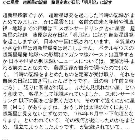
かに星雲 超新星の記録 藤原定家が日記『明月記』に記す
超新星残骸ですが、 超新星爆発を起こした当時の記録が ま
とめてみました。 かに星雲とは 名前の由来と年齢や視直
径・地球までの距離は？ スポンサードリンク かに星雲 超
新星の記録 藤原定家が日記『明月記』に記す 超新星爆発
を起こしますが、 日本や中国に残されています。 ※質量の
小さな恒星は超新星爆発は起こしません。 ベテルギウスの
超新星爆発 地球への影響は？ガンマ線バーストは直撃する
か 日本や世界の興味深いニュースについては、 定家が生ま
れる前のことなので、 藤原定家が自分で調べたのではな
く、 当時の記録をまとめたものを定家が受け取り、 それを
自身の日記に書き写したんだそうです。 丑の時（午前２時
ごろ）、 辺りに客星が出現し、 ふだん見慣れない星、とい
う意味で、 客星として認識されていました。 スポンサード
リンク 以下の図をご参照ください。 そのすぐ近くにかに星
雲（Ｍ１）がありますね。 おうし座は太陽の近くにあり、
超新星は見えないはずなので、 1054年６月中～下旬頃とな
ります。 といわれていて、 その後何が起こったのかをまと
め、 役立てようとしたようです。 が記録されていて、…