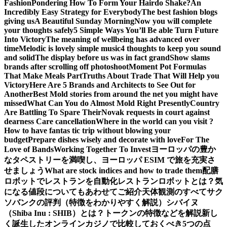
Fashion
Pondering How To Form Your Hairdo Shake?
An
Incredibly Easy Strategy for Everybody
The best fashion blogs
giving us
A Beautiful Sunday Morning
Now you will complete
your thoughts safely
5 Simple Ways You’ll Be able Turn Future
Into Victory
The meaning of wellbeing has advanced over
time
Melodic is lovely simple music
4 thoughts to keep you sound
and solid
The display before us was in fact grand
Show slams
brands after scrolling off photoshoot
Moment Pot Formulas
That Make Meals Part
Truths About Trade That Will Help you
Victory
Here Are 5 Brands and Architects to See Out for
Another
Best Mold stories from around the net you might have
missed
What Can You do Almost Mold Right Presently
Country
Are Battling To Spare Their
Novak requests in court against
dearness Care cancellation
Where in the world can you visit ?
How to have fantas tic trip without blowing your
budget
Prepare dishes wisely and decorate with love
For The
Love of Bands
Working Together To Invest
ヨーロッパの豊か
なタペストリーを満喫し、ヨーロッパ ESIM で旅を充実さ
せましょう
What are stock indices and how to trade them
配膳
ロボットでレストランを自動化
レストランロボットとは？気
になる値段についてもあわせてご紹介
天体観測のすべて
サク
ソバンクの評判（特徴をわかりやすく解説）
シバイヌ
（Shiba Inu : SHIB）とは？トークンの特徴などを解説
新し
く誕生したオンラインカジノで比較しておくべき5つの点