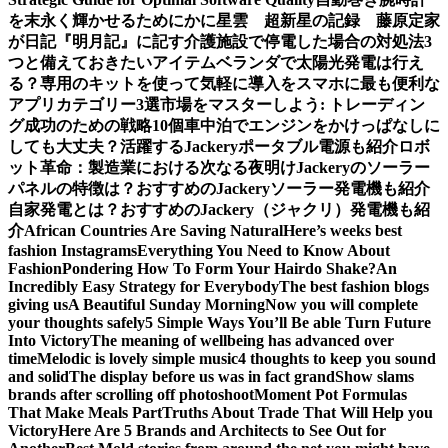
を末永く輝かせるために
かに星雲 超新星の記録 藤原定家
が日記『明月記』に記す
介護施設で停電した場合の対処法3
つと備えておきたいアイテム
ベランダで太陽光発電は行え
る？専用のキットを使って気軽に導入を
スマホに最も便利な
アプリカテゴリー3選
市場をマスターしよう: トレーディン
グ成功のための戦略10個
車中泊でエンジンをかけっぱなしに
しても大丈夫？活躍するJackeryポータブル電源も紹介
ロボ
ット革命：製造業における次なる夜明け
Jackeryのソーラー
パネルの特徴は？おすすめのJackeryソーラー発電機も紹介
自家発電とは？おすすめのJackery（ジャクリ）発電機も紹
介
African Countries Are Saving Natural
Here’s weeks best
fashion Instagrams
Everything You Need to Know About
Fashion
Pondering How To Form Your Hairdo Shake?
An
Incredibly Easy Strategy for Everybody
The best fashion blogs
giving us
A Beautiful Sunday Morning
Now you will complete
your thoughts safely
5 Simple Ways You’ll Be able Turn Future
Into Victory
The meaning of wellbeing has advanced over
time
Melodic is lovely simple music
4 thoughts to keep you sound
and solid
The display before us was in fact grand
Show slams
brands after scrolling off photoshoot
Moment Pot Formulas
That Make Meals Part
Truths About Trade That Will Help you
Victory
Here Are 5 Brands and Architects to See Out for