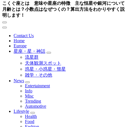
こくぐ座とは 意味や星座の特徴 主な恒星や銀河について
月齢とは？小数点はなぜつくの？算出方法をわかりやすく説
明します！
Contact Us
Home
Europe
星座・星・神話
流星群
天体観測スポット
惑星・小惑星・彗星
雑学・その他
News
Entertainment
Info
Misc
Trending
Automotive
Lifestyle
Health
Food
Fashion