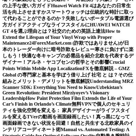
の上手な使い方ガイド
Huawei Watch Fit 4はあなたの日常生
活を向上させますか
スマートウォッチは伝統的な時計に取っ
て代わることができるのか？
失敗しないポータブル電源選び
方ガイド
アクティブなライフスタイルにHUAWEI WATCH
GT 4を選ぶ理由とは？
社交のための英語上達法
How to
Extend the Lifespan of Your Vinyl Wrap with Proper
Maintenance
24ForexMarket.com (詐欺ではありません)が日
本のトレーダー向けに暗号詐欺をレビュー
寒さに負けずに楽
しもう！快適な冬キャンプの必需品を紹介
北欧を代表するデ
ザイナー！アルネ・ヤコブセンの哲学とその影響
Crucial
Points Within Mobile App Localization
FXを徹底解説 – GMZ
Global の専門家と基本を学ぼう
借り上げ 社宅 と は？その仕
組みとメリット・デメリットを徹底解説
Understanding MRZ
Scanner SDK: Everything You Need to Know
Uzbekistan’s
Green Revolution: President Mirziyoyev’s Visionary
Leadership
How Paint Protection Film Extends the Life of Your
Car’s Finish in Orlando’s Climate
無料VPNで個人のセキュリ
ティを強化
空間を変える： 家具デザイナーがライフスタイ
ルを変える
TVerの動画を画面録画したい！真っ黒になって
画面録画できない状況を回避！
自然と共生する北欧家具のイ
ンテリアコーディネート術
Manual vs. Automated Testing: A
Strategic Guide for Optimal Software Quality
自動巻き腕時計