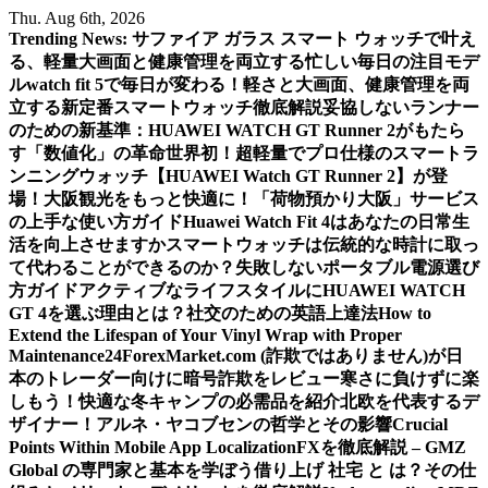
Skip
Thu. Aug 6th, 2026
to
Trending News:
サファイア ガラス スマート ウォッチで叶え
content
る、軽量大画面と健康管理を両立する忙しい毎日の注目モデ
ル
watch fit 5で毎日が変わる！軽さと大画面、健康管理を両
立する新定番スマートウォッチ徹底解説
妥協しないランナー
のための新基準：HUAWEI WATCH GT Runner 2がもたら
す「数値化」の革命
世界初！超軽量でプロ仕様のスマートラ
ンニングウォッチ【HUAWEI Watch GT Runner 2】が登
場！
大阪観光をもっと快適に！「荷物預かり大阪」サービス
の上手な使い方ガイド
Huawei Watch Fit 4はあなたの日常生
活を向上させますか
スマートウォッチは伝統的な時計に取っ
て代わることができるのか？
失敗しないポータブル電源選び
方ガイド
アクティブなライフスタイルにHUAWEI WATCH
GT 4を選ぶ理由とは？
社交のための英語上達法
How to
Extend the Lifespan of Your Vinyl Wrap with Proper
Maintenance
24ForexMarket.com (詐欺ではありません)が日
本のトレーダー向けに暗号詐欺をレビュー
寒さに負けずに楽
しもう！快適な冬キャンプの必需品を紹介
北欧を代表するデ
ザイナー！アルネ・ヤコブセンの哲学とその影響
Crucial
Points Within Mobile App Localization
FXを徹底解説 – GMZ
Global の専門家と基本を学ぼう
借り上げ 社宅 と は？その仕