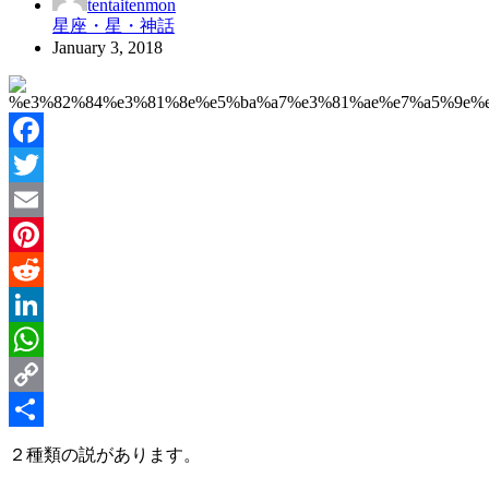
tentaitenmon
星座・星・神話
January 3, 2018
Facebook
Twitter
Email
Pinterest
Reddit
LinkedIn
WhatsApp
Copy
Link
Share
２種類の説があります。