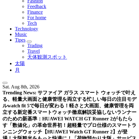
Fashion
Feedback
Finance
For home
Tech
Technology
Music
Tipes
Trading
Travel
天体観測スポット
太陽
月
Sat. Aug 8th, 2026
Trending News:
サファイア ガラス スマート ウォッチで叶え
る、軽量大画面と健康管理を両立する忙しい毎日の注目モデ
ル
watch fit 5で毎日が変わる！軽さと大画面、健康管理を両
立する新定番スマートウォッチ徹底解説
妥協しないランナー
のための新基準：HUAWEI WATCH GT Runner 2がもたら
す「数値化」の革命
世界初！超軽量でプロ仕様のスマートラ
ンニングウォッチ【HUAWEI Watch GT Runner 2】が登
場！
大阪観光をもっと快適に！「荷物預かり大阪」サービス