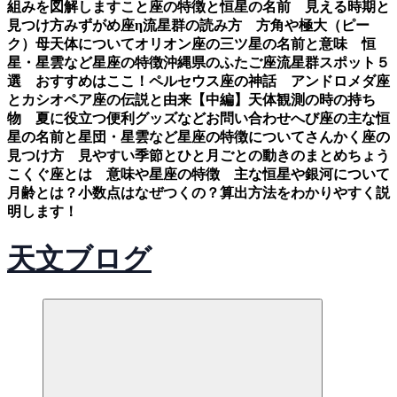
組みを図解します
こと座の特徴と恒星の名前 見える時期と
見つけ方
みずがめ座η流星群の読み方 方角や極大（ピー
ク）母天体について
オリオン座の三ツ星の名前と意味 恒
星・星雲など星座の特徴
沖縄県のふたご座流星群スポット５
選 おすすめはここ！
ペルセウス座の神話 アンドロメダ座
とカシオペア座の伝説と由来【中編】
天体観測の時の持ち
物 夏に役立つ便利グッズなど
お問い合わせ
へび座の主な恒
星の名前と星団・星雲など星座の特徴について
さんかく座の
見つけ方 見やすい季節とひと月ごとの動きのまとめ
ちょう
こくぐ座とは 意味や星座の特徴 主な恒星や銀河について
月齢とは？小数点はなぜつくの？算出方法をわかりやすく説
明します！
天文ブログ