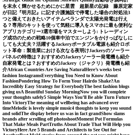
を末永く輝かせるために
かに星雲 超新星の記録 藤原定家
が日記『明月記』に記す
介護施設で停電した場合の対処法3
つと備えておきたいアイテム
ベランダで太陽光発電は行え
る？専用のキットを使って気軽に導入を
スマホに最も便利な
アプリカテゴリー3選
市場をマスターしよう: トレーディン
グ成功のための戦略10個
車中泊でエンジンをかけっぱなしに
しても大丈夫？活躍するJackeryポータブル電源も紹介
ロボ
ット革命：製造業における次なる夜明け
Jackeryのソーラー
パネルの特徴は？おすすめのJackeryソーラー発電機も紹介
自家発電とは？おすすめのJackery（ジャクリ）発電機も紹
介
African Countries Are Saving Natural
Here’s weeks best
fashion Instagrams
Everything You Need to Know About
Fashion
Pondering How To Form Your Hairdo Shake?
An
Incredibly Easy Strategy for Everybody
The best fashion blogs
giving us
A Beautiful Sunday Morning
Now you will complete
your thoughts safely
5 Simple Ways You’ll Be able Turn Future
Into Victory
The meaning of wellbeing has advanced over
time
Melodic is lovely simple music
4 thoughts to keep you sound
and solid
The display before us was in fact grand
Show slams
brands after scrolling off photoshoot
Moment Pot Formulas
That Make Meals Part
Truths About Trade That Will Help you
Victory
Here Are 5 Brands and Architects to See Out for