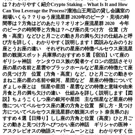
は？わかりやすく紹介
Crypto Staking – What Is It and How
Can You Leverage the Process?
溜池山王周辺の貸し会議室の
相場いくら？？
りゅう座流星群 2020年のピーク・見頃の時
間帯は？方角はどのあたり？
オリオン座流星群 2020 今年
のピークの時間帯と方角は？
へび座の見つけ方 位置（方
角・高度）などひと月ごとの動き
月の満ち欠けの仕組みと呼
び方を詳しく、わかりやすく説明します！図説
みなみのうお
座とうお座の違い それぞれの星座の特徴
ペルセウス座流星
群の観測スポット 兵庫県のおすすめ５選【宿泊】
いて座の
ギリシャ神話 ケンタウロス族の賢者ケイロンの悲話
さそり
座の星の名前と星雲やブラックホールなど星座の特徴
たて座
の見つけ方 位置（方角・高度）など、ひと月ごとの動き
や
まねこ座の星の名前や銀河、星団など 星座の特徴について
ぎょしゃ座とは 恒星や星団・星雲などの特徴と意味や由来
月食と月の満ち欠けの違い 仕組みを詳しく説明します【図
説】
ちょうこくしつ座の銀河や星団 主な恒星など星座の特
徴について
ペルセウス座の夏の方角と位置 探し方・見つけ
方について
ペルセウス座流星群の観測スポット 奈良県のお
すすめ４選【日帰り】
しし座の方角と位置（高度）ひと月ご
との動きと見つけ方
へびつかい座の神話 ギリシャの医神・
アスクレピオスの物語
スーパームーンとは わかりやすく仕