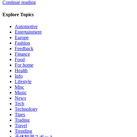
Continue reading
Explore Topics
Automotive
Entertainment
Europe
Fashion
Feedback
Finance
Food
For home
Health
Info
Lifestyle
Misc
Music
News
Tech
Technology
Tipes
Trading
Travel
Trending
天体観測スポット