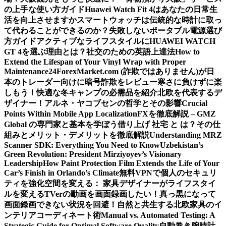
の上手な使い方ガイド
Huawei Watch Fit 4はあなたの日常生
活を向上させますか
スマートウォッチは伝統的な時計に取っ
て代わることができるのか？
失敗しないポータブル電源選び
方ガイド
アクティブなライフスタイルにHUAWEI WATCH
GT 4を選ぶ理由とは？
社交のための英語上達法
How to
Extend the Lifespan of Your Vinyl Wrap with Proper
Maintenance
24ForexMarket.com (詐欺ではありません)が日
本のトレーダー向けに暗号詐欺をレビュー
寒さに負けずに楽
しもう！快適な冬キャンプの必需品を紹介
北欧を代表するデ
ザイナー！アルネ・ヤコブセンの哲学とその影響
Crucial
Points Within Mobile App Localization
FXを徹底解説 – GMZ
Global の専門家と基本を学ぼう
借り上げ 社宅 と は？その仕
組みとメリット・デメリットを徹底解説
Understanding MRZ
Scanner SDK: Everything You Need to Know
Uzbekistan’s
Green Revolution: President Mirziyoyev’s Visionary
Leadership
How Paint Protection Film Extends the Life of Your
Car’s Finish in Orlando’s Climate
無料VPNで個人のセキュリ
ティを強化
空間を変える： 家具デザイナーがライフスタイ
ルを変える
TVerの動画を画面録画したい！真っ黒になって
画面録画できない状況を回避！
自然と共生する北欧家具のイ
ンテリアコーディネート術
Manual vs. Automated Testing: A
Strategic Guide for Optimal Software Quality
自動巻き腕時計