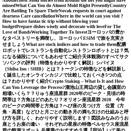
Another
Best Mold stories from around the net you might have
missed
What Can You do Almost Mold Right Presently
Country
Are Battling To Spare Their
Novak requests in court against
dearness Care cancellation
Where in the world can you visit ?
How to have fantas tic trip without blowing your
budget
Prepare dishes wisely and decorate with love
For The
Love of Bands
Working Together To Invest
ヨーロッパの豊か
なタペストリーを満喫し、ヨーロッパ ESIM で旅を充実さ
せましょう
What are stock indices and how to trade them
配膳
ロボットでレストランを自動化
レストランロボットとは？気
になる値段についてもあわせてご紹介
天体観測のすべて
サク
ソバンクの評判（特徴をわかりやすく解説）
シバイヌ
（Shiba Inu : SHIB）とは？トークンの特徴などを解説
新し
く誕生したオンラインカジノで比較しておくべき5つの点
は？わかりやすく紹介
Crypto Staking – What Is It and How
Can You Leverage the Process?
溜池山王周辺の貸し会議室の
相場いくら？？
りゅう座流星群 2020年のピーク・見頃の時
間帯は？方角はどのあたり？
オリオン座流星群 2020 今年
のピークの時間帯と方角は？
へび座の見つけ方 位置（方
角・高度）などひと月ごとの動き
月の満ち欠けの仕組みと呼
び方を詳しく、わかりやすく説明します！図説
みなみのうお
座とうお座の違い それぞれの星座の特徴
ペルセウス座流星
群の観測スポット 兵庫県のおすすめ５選【宿泊】
いて座の