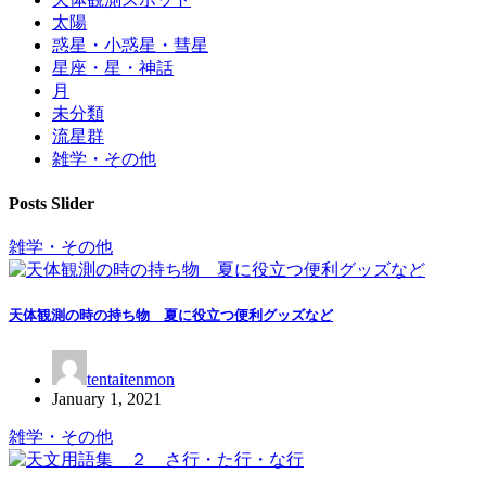
太陽
惑星・小惑星・彗星
星座・星・神話
月
未分類
流星群
雑学・その他
Posts Slider
雑学・その他
天体観測の時の持ち物 夏に役立つ便利グッズなど
tentaitenmon
January 1, 2021
雑学・その他