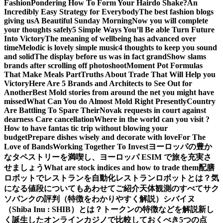
Fashion
Pondering How To Form Your Hairdo Shake?
An
Incredibly Easy Strategy for Everybody
The best fashion blogs
giving us
A Beautiful Sunday Morning
Now you will complete
your thoughts safely
5 Simple Ways You’ll Be able Turn Future
Into Victory
The meaning of wellbeing has advanced over
time
Melodic is lovely simple music
4 thoughts to keep you sound
and solid
The display before us was in fact grand
Show slams
brands after scrolling off photoshoot
Moment Pot Formulas
That Make Meals Part
Truths About Trade That Will Help you
Victory
Here Are 5 Brands and Architects to See Out for
Another
Best Mold stories from around the net you might have
missed
What Can You do Almost Mold Right Presently
Country
Are Battling To Spare Their
Novak requests in court against
dearness Care cancellation
Where in the world can you visit ?
How to have fantas tic trip without blowing your
budget
Prepare dishes wisely and decorate with love
For The
Love of Bands
Working Together To Invest
ヨーロッパの豊か
なタペストリーを満喫し、ヨーロッパ ESIM で旅を充実さ
せましょう
What are stock indices and how to trade them
配膳
ロボットでレストランを自動化
レストランロボットとは？気
になる値段についてもあわせてご紹介
天体観測のすべて
サク
ソバンクの評判（特徴をわかりやすく解説）
シバイヌ
（Shiba Inu : SHIB）とは？トークンの特徴などを解説
新し
く誕生したオンラインカジノで比較しておくべき5つの点