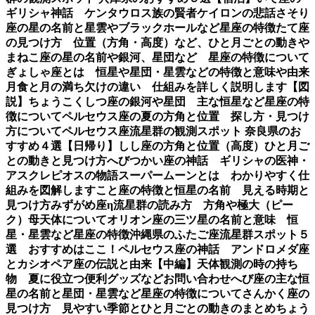
ギリシャ神話 ケンタウロス族の賢者ケイロンの悲話
さそり
座の星の名前と星雲やブラックホールなど星座の特徴
たて座
の見つけ方 位置（方角・高度）など、ひと月ごとの動き
や
まねこ座の星の名前や銀河、星団など 星座の特徴について
ぎょしゃ座とは 恒星や星団・星雲などの特徴と意味や由来
月食と月の満ち欠けの違い 仕組みを詳しく説明します【図
説】
ちょうこくしつ座の銀河や星団 主な恒星など星座の特
徴について
ペルセウス座の夏の方角と位置 探し方・見つけ
方について
ペルセウス座流星群の観測スポット 奈良県のお
すすめ４選【日帰り】
しし座の方角と位置（高度）ひと月ご
との動きと見つけ方
へびつかい座の神話 ギリシャの医神・
アスクレピオスの物語
スーパームーンとは わかりやすく仕
組みを図解します
こと座の特徴と恒星の名前 見える時期と
見つけ方
みずがめ座η流星群の読み方 方角や極大（ピー
ク）母天体について
オリオン座の三ツ星の名前と意味 恒
星・星雲など星座の特徴
沖縄県のふたご座流星群スポット５
選 おすすめはここ！
ペルセウス座の神話 アンドロメダ座
とカシオペア座の伝説と由来【中編】
天体観測の時の持ち
物 夏に役立つ便利グッズなど
お問い合わせ
へび座の主な恒
星の名前と星団・星雲など星座の特徴について
さんかく座の
見つけ方 見やすい季節とひと月ごとの動きのまとめ
ちょう