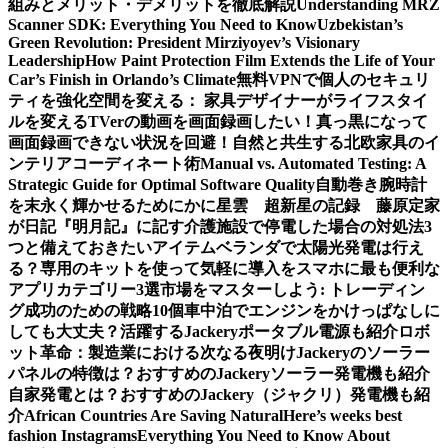
組みとメリット・デメリットを徹底解説
Understanding MRZ
Scanner SDK: Everything You Need to Know
Uzbekistan’s
Green Revolution: President Mirziyoyev’s Visionary
Leadership
How Paint Protection Film Extends the Life of Your
Car’s Finish in Orlando’s Climate
無料VPNで個人のセキュリ
ティを強化
空間を変える： 家具デザイナーがライフスタイ
ルを変える
TVerの動画を画面録画したい！真っ黒になって
画面録画できない状況を回避！
自然と共生する北欧家具のイ
ンテリアコーディネート術
Manual vs. Automated Testing: A
Strategic Guide for Optimal Software Quality
自動巻き腕時計
を末永く輝かせるために
かに星雲 超新星の記録 藤原定家
が日記『明月記』に記す
介護施設で停電した場合の対処法3
つと備えておきたいアイテム
ベランダで太陽光発電は行え
る？専用のキットを使って気軽に導入を
スマホに最も便利な
アプリカテゴリー3選
市場をマスターしよう: トレーディン
グ成功のための戦略10個
車中泊でエンジンをかけっぱなしに
しても大丈夫？活躍するJackeryポータブル電源も紹介
ロボ
ット革命：製造業における次なる夜明け
Jackeryのソーラー
パネルの特徴は？おすすめのJackeryソーラー発電機も紹介
自家発電とは？おすすめのJackery（ジャクリ）発電機も紹
介
African Countries Are Saving Natural
Here’s weeks best
fashion Instagrams
Everything You Need to Know About