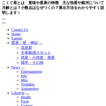
こくぐ座とは 意味や星座の特徴 主な恒星や銀河について
月齢とは？小数点はなぜつくの？算出方法をわかりやすく説
明します！
Contact Us
Home
Europe
星座・星・神話
流星群
天体観測スポット
惑星・小惑星・彗星
雑学・その他
News
Entertainment
Info
Misc
Trending
Automotive
Lifestyle
Health
Food
Fashion