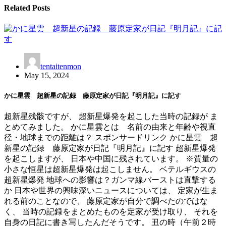
Related Posts
tentaitenmon
May 15, 2024
かに星雲 超新星の記録 藤原定家が日記『明月記』に記す
超新星残骸ですが、 超新星爆発を起こした当時の記録が ま
とめてみました。 かに星雲とは 名前の由来と年齢や視直
径・地球までの距離は？ スポンサードリンク かに星雲 超
新星の記録 藤原定家が日記『明月記』に記す 超新星爆発
を起こしますが、 日本や中国に残されています。 ※質量の
小さな恒星は超新星爆発は起こしません。 ベテルギウスの
超新星爆発 地球への影響は？ガンマ線バーストは直撃する
か 日本や世界の興味深いニュースについては、 定家が生ま
れる前のことなので、 藤原定家が自分で調べたのではな
く、 当時の記録をまとめたものを定家が受け取り、 それを
自身の日記に書き写したんだそうです。 丑の時（午前２時