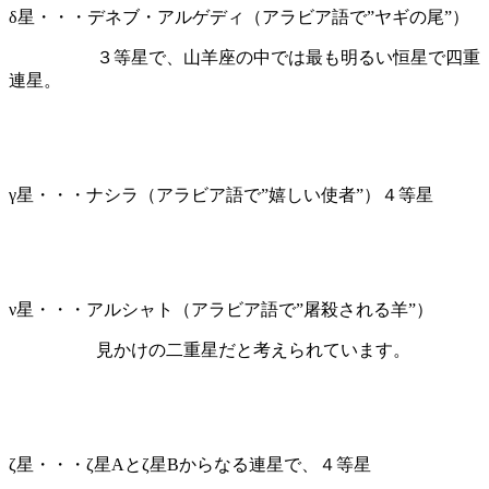
δ星・・・デネブ・アルゲディ（アラビア語で”ヤギの尾”）
３等星で、山羊座の中では最も明るい恒星で四重
連星。
γ星・・・ナシラ（アラビア語で”嬉しい使者”）４等星
ν星・・・アルシャト（アラビア語で”屠殺される羊”）
見かけの二重星だと考えられています。
ζ星・・・ζ星Aとζ星Bからなる連星で、４等星