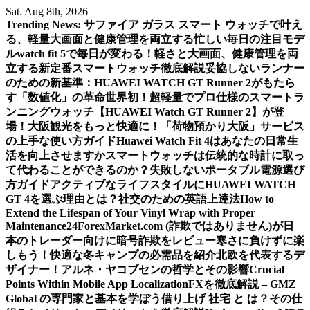
Skip
Sat. Aug 8th, 2026
to
Trending News:
サファイア ガラス スマート ウォッチで叶え
content
る、軽量大画面と健康管理を両立する忙しい毎日の注目モデ
ル
watch fit 5で毎日が変わる！軽さと大画面、健康管理を両
立する新定番スマートウォッチ徹底解説
妥協しないランナー
のための新基準：HUAWEI WATCH GT Runner 2がもたら
す「数値化」の革命
世界初！超軽量でプロ仕様のスマートラ
ンニングウォッチ【HUAWEI Watch GT Runner 2】が登
場！
大阪観光をもっと快適に！「荷物預かり大阪」サービス
の上手な使い方ガイド
Huawei Watch Fit 4はあなたの日常生
活を向上させますか
スマートウォッチは伝統的な時計に取っ
て代わることができるのか？
失敗しないポータブル電源選び
方ガイド
アクティブなライフスタイルにHUAWEI WATCH
GT 4を選ぶ理由とは？
社交のための英語上達法
How to
Extend the Lifespan of Your Vinyl Wrap with Proper
Maintenance
24ForexMarket.com (詐欺ではありません)が日
本のトレーダー向けに暗号詐欺をレビュー
寒さに負けずに楽
しもう！快適な冬キャンプの必需品を紹介
北欧を代表するデ
ザイナー！アルネ・ヤコブセンの哲学とその影響
Crucial
Points Within Mobile App Localization
FXを徹底解説 – GMZ
Global の専門家と基本を学ぼう
借り上げ 社宅 と は？その仕