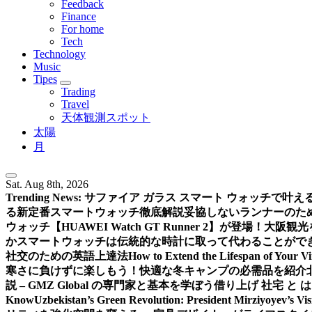
Feedback
Finance
For home
Tech
Technology
Music
Tipes
Trading
Travel
天体観測スポット
太陽
月
Sat. Aug 8th, 2026
Trending News:
サファイア ガラス スマート ウォッチで叶
る新定番スマートウォッチ徹底解説
妥協しないランナーのための新
ウォッチ【HUAWEI Watch GT Runner 2】が登場！
大阪観光
か
スマートウォッチは伝統的な時計に取って代わることがで
社交のための英語上達法
How to Extend the Lifespan of Your V
寒さに負けずに楽しもう！快適な冬キャンプの必需品を紹介
説 – GMZ Global の専門家と基本を学ぼう
借り上げ 社宅 と
Know
Uzbekistan’s Green Revolution: President Mirziyoyev’s Vi