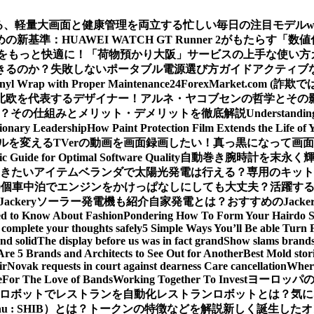
える、軽量大画面と健康管理を両立する忙しい毎日の注目モデル
基準：HUAWEI WATCH GT Runner 2がもたらす「数
をもっと快適に！「荷物預かり大阪」サービスの上手な使い方
きるのか？
失敗しないポータブル電源選び方ガイド
アクティブな
inyl Wrap with Proper Maintenance
24ForexMarket.co
北欧を代表するデザイナー！アルネ・ヤコブセンの哲学とその
 は？その仕組みとメリット・デメリットを徹底解説
Understandin
sionary Leadership
How Paint Protection Film Extends the Life of 
ルを変える
TVerの動画を画面録画したい！真っ黒になって画
ic Guide for Optimal Software Quality
自動巻き腕時計を末永く
おきたいアイテム
ベランダで太陽光発電は行える？専用のキット
0個
車中泊でエンジンをかけっぱなしにしても大丈夫？活躍するJa
Jackeryソーラー発電機も紹介
自家発電とは？おすすめのJack
ed to Know About Fashion
Pondering How To Form Your Hairdo 
complete your thoughts safely
5 Simple Ways You’ll Be able Turn 
nd solid
The display before us was in fact grand
Show slams brands 
Are 5 Brands and Architects to See Out for Another
Best Mold stor
ir
Novak requests in court against dearness Care cancellation
Where
e
For The Love of Bands
Working Together To Invest
ヨーロッパの
ロボットでレストランを自動化
レストランロボットとは？気に
Inu : SHIB）とは？トークンの特徴などを解説
新しく誕生したオ