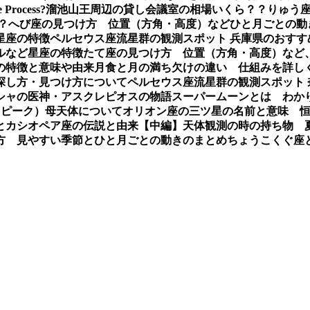
e Process?
溜池山王周辺の貸し会議室の相場いくら？？
りゅう座
？
へび座の見つけ方 位置（方角・高度）などひと月ごとの動
星座の特徴
ペルセウス座流星群の観測スポット 兵庫県のおすす
ルなど星座の特徴
たて座の見つけ方 位置（方角・高度）など
の特徴と意味や由来
月食と月の満ち欠けの違い 仕組みを詳し
探し方・見つけ方について
ペルセウス座流星群の観測スポット
シャの医神・アスクレピオスの物語
スーパームーンとは わか
（ピーク）母天体について
オリオン座の三ツ星の名前と意味 
とカシオペア座の伝説と由来【中編】
天体観測の時の持ち物 
方 見やすい季節とひと月ごとの動きのまとめ
ちょうこくぐ座