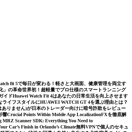
watch fit 5で毎日が変わる！軽さと大画面、健康管理を両立す
値化」の革命
世界初！超軽量でプロ仕様のスマートランニング
ガイド
Huawei Watch Fit 4はあなたの日常生活を向上させます
ライフスタイルにHUAWEI WATCH GT 4を選ぶ理由とは？
m (詐欺ではありません)が日本のトレーダー向けに暗号詐欺をレビュー
影響
Crucial Points Within Mobile App Localization
FXを徹底解
g MRZ Scanner SDK: Everything You Need to
Your Car’s Finish in Orlando’s Climate
無料VPNで個人のセキュ