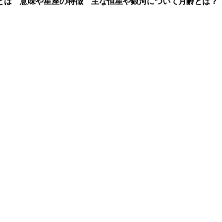
とは 意味や星座の特徴 主な恒星や銀河について
月齢とは？