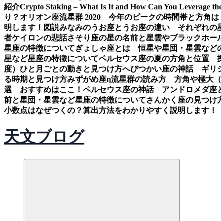
紹介
Crypto Staking – What Is It and How Can You Leverage th
り？
オリオン座流星群 2020 今年のピークの時間帯と方角は
明します！図説
みなみのうお座とうお座の違い それぞれの
者ケイロンの悲話
さそり座の星の名前と星雲やブラックホー
星座の特徴について
ぎょしゃ座とは 恒星や星団・星雲など
星など星座の特徴について
ペルセウス座の夏の方角と位置 
度）ひと月ごとの動きと見つけ方
へびつかい座の神話 ギリ
る時期と見つけ方
みずがめ座η流星群の読み方 方角や極大
選 おすすめはここ！
ペルセウス座の神話 アンドロメダ座
前と星団・星雲など星座の特徴について
さんかく座の見つけ
小数点はなぜつくの？算出方法をわかりやすく説明します！
天文ブログ