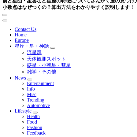
前と星団・星雲など星座の特徴について
さんかく座の見つけ
小数点はなぜつくの？算出方法をわかりやすく説明します！
Contact Us
Home
Europe
星座・星・神話
流星群
天体観測スポット
惑星・小惑星・彗星
雑学・その他
News
Entertainment
Info
Misc
Trending
Automotive
Lifestyle
Health
Food
Fashion
Feedback