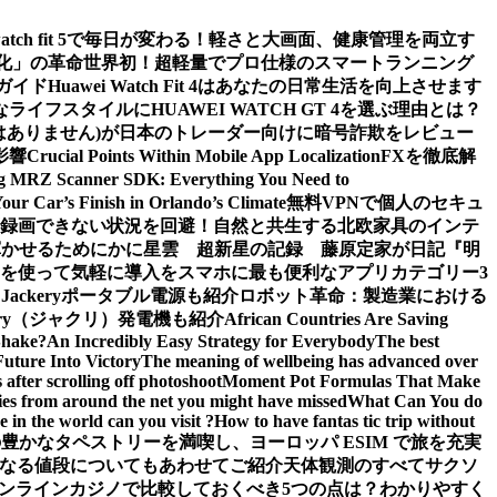
watch fit 5で毎日が変わる！軽さと大画面、健康管理を両立す
値化」の革命
世界初！超軽量でプロ仕様のスマートランニング
ガイド
Huawei Watch Fit 4はあなたの日常生活を向上させます
ライフスタイルにHUAWEI WATCH GT 4を選ぶ理由とは？
m (詐欺ではありません)が日本のトレーダー向けに暗号詐欺をレビュー
影響
Crucial Points Within Mobile App Localization
FXを徹底解
g MRZ Scanner SDK: Everything You Need to
Your Car’s Finish in Orlando’s Climate
無料VPNで個人のセキュ
面録画できない状況を回避！
自然と共生する北欧家具のインテ
輝かせるために
かに星雲 超新星の記録 藤原定家が日記『明
を使って気軽に導入を
スマホに最も便利なアプリカテゴリー3
ckeryポータブル電源も紹介
ロボット革命：製造業における
ery（ジャクリ）発電機も紹介
African Countries Are Saving
Shake?
An Incredibly Easy Strategy for Everybody
The best
Future Into Victory
The meaning of wellbeing has advanced over
after scrolling off photoshoot
Moment Pot Formulas That Make
ies from around the net you might have missed
What Can You do
 in the world can you visit ?
How to have fantas tic trip without
豊かなタペストリーを満喫し、ヨーロッパ ESIM で旅を充実
なる値段についてもあわせてご紹介
天体観測のすべて
サクソ
ンラインカジノで比較しておくべき5つの点は？わかりやすく