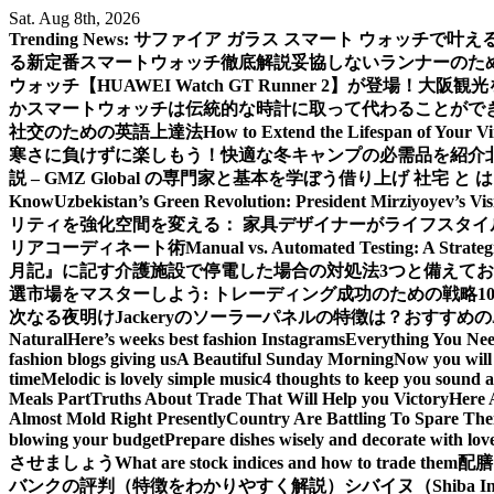
Skip
Sat. Aug 8th, 2026
to
Trending News:
サファイア ガラス スマート ウォッチで叶
content
る新定番スマートウォッチ徹底解説
妥協しないランナーのための新
ウォッチ【HUAWEI Watch GT Runner 2】が登場！
大阪観光
か
スマートウォッチは伝統的な時計に取って代わることがで
社交のための英語上達法
How to Extend the Lifespan of Your V
寒さに負けずに楽しもう！快適な冬キャンプの必需品を紹介
説 – GMZ Global の専門家と基本を学ぼう
借り上げ 社宅 と
Know
Uzbekistan’s Green Revolution: President Mirziyoyev’s Vi
リティを強化
空間を変える： 家具デザイナーがライフスタイ
リアコーディネート術
Manual vs. Automated Testing: A Strateg
月記』に記す
介護施設で停電した場合の対処法3つと備えて
選
市場をマスターしよう: トレーディング成功のための戦略1
次なる夜明け
Jackeryのソーラーパネルの特徴は？おすすめの
Natural
Here’s weeks best fashion Instagrams
Everything You Ne
fashion blogs giving us
A Beautiful Sunday Morning
Now you will 
time
Melodic is lovely simple music
4 thoughts to keep you sound a
Meals Part
Truths About Trade That Will Help you Victory
Here 
Almost Mold Right Presently
Country Are Battling To Spare The
blowing your budget
Prepare dishes wisely and decorate with lov
させましょう
What are stock indices and how to trade them
配膳
バンクの評判（特徴をわかりやすく解説）
シバイヌ（Shiba 