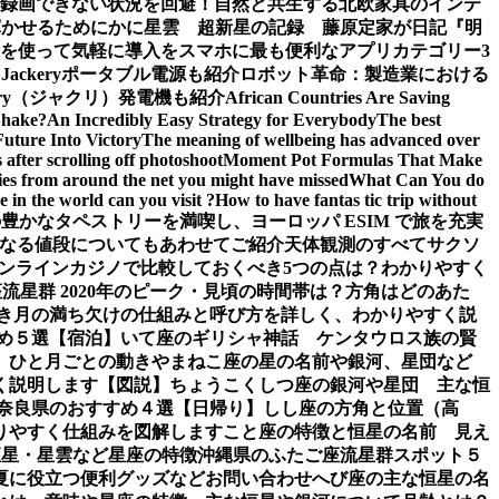
面録画できない状況を回避！
自然と共生する北欧家具のインテ
輝かせるために
かに星雲 超新星の記録 藤原定家が日記『明
を使って気軽に導入を
スマホに最も便利なアプリカテゴリー3
ckeryポータブル電源も紹介
ロボット革命：製造業における
ery（ジャクリ）発電機も紹介
African Countries Are Saving
Shake?
An Incredibly Easy Strategy for Everybody
The best
Future Into Victory
The meaning of wellbeing has advanced over
after scrolling off photoshoot
Moment Pot Formulas That Make
ies from around the net you might have missed
What Can You do
 in the world can you visit ?
How to have fantas tic trip without
豊かなタペストリーを満喫し、ヨーロッパ ESIM で旅を充実
なる値段についてもあわせてご紹介
天体観測のすべて
サクソ
ンラインカジノで比較しておくべき5つの点は？わかりやすく
流星群 2020年のピーク・見頃の時間帯は？方角はどのあた
き
月の満ち欠けの仕組みと呼び方を詳しく、わかりやすく説
め５選【宿泊】
いて座のギリシャ神話 ケンタウロス族の賢
、ひと月ごとの動き
やまねこ座の星の名前や銀河、星団など
く説明します【図説】
ちょうこくしつ座の銀河や星団 主な恒
 奈良県のおすすめ４選【日帰り】
しし座の方角と位置（高
りやすく仕組みを図解します
こと座の特徴と恒星の名前 見え
恒星・星雲など星座の特徴
沖縄県のふたご座流星群スポット５
夏に役立つ便利グッズなど
お問い合わせ
へび座の主な恒星の名