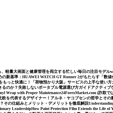
える、軽量大画面と健康管理を両立する忙しい毎日の注目モデル
基準：HUAWEI WATCH GT Runner 2がもたらす「数
をもっと快適に！「荷物預かり大阪」サービスの上手な使い方
きるのか？
失敗しないポータブル電源選び方ガイド
アクティブな
inyl Wrap with Proper Maintenance
24ForexMarket.co
北欧を代表するデザイナー！アルネ・ヤコブセンの哲学とその
 は？その仕組みとメリット・デメリットを徹底解説
Understandin
sionary Leadership
How Paint Protection Film Extends the Life of 