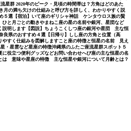
流星群 2020年のピーク・見頃の時間帯は？方角はどのあた
き
月の満ち欠けの仕組みと呼び方を詳しく、わかりやすく説
め５選【宿泊】
いて座のギリシャ神話 ケンタウロス族の賢
、ひと月ごとの動き
やまねこ座の星の名前や銀河、星団など
く説明します【図説】
ちょうこくしつ座の銀河や星団 主な恒
 奈良県のおすすめ４選【日帰り】
しし座の方角と位置（高
りやすく仕組みを図解します
こと座の特徴と恒星の名前 見え
恒星・星雲など星座の特徴
沖縄県のふたご座流星群スポット５
夏に役立つ便利グッズなど
お問い合わせ
へび座の主な恒星の名
とは 意味や星座の特徴 主な恒星や銀河について
月齢とは？