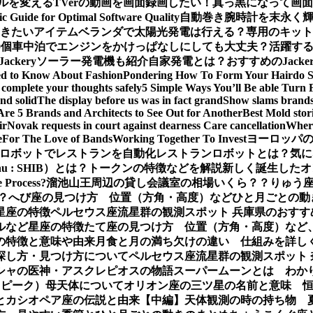
ルを変える
TVerの動画を画面録画したい！真っ黒になって画
ic Guide for Optimal Software Quality
自動巻き腕時計を末永く
おきたいアイテム
ベランダで太陽光発電は行える？専用のキット
0個
車中泊でエンジンをかけっぱなしにしても大丈夫？活躍するJa
Jackeryソーラー発電機も紹介
自家発電とは？おすすめのJack
ed to Know About Fashion
Pondering How To Form Your Hairdo 
complete your thoughts safely
5 Simple Ways You’ll Be able Turn 
nd solid
The display before us was in fact grand
Show slams brands 
Are 5 Brands and Architects to See Out for Another
Best Mold stor
ir
Novak requests in court against dearness Care cancellation
Where
e
For The Love of Bands
Working Together To Invest
ヨーロッパの
ロボットでレストランを自動化
レストランロボットとは？気に
Inu : SHIB）とは？トークンの特徴などを解説
新しく誕生したオ
e Process?
溜池山王周辺の貸し会議室の相場いくら？？
りゅう座
？
へび座の見つけ方 位置（方角・高度）などひと月ごとの動
星座の特徴
ペルセウス座流星群の観測スポット 兵庫県のおすす
ルなど星座の特徴
たて座の見つけ方 位置（方角・高度）など
の特徴と意味や由来
月食と月の満ち欠けの違い 仕組みを詳し
探し方・見つけ方について
ペルセウス座流星群の観測スポット
シャの医神・アスクレピオスの物語
スーパームーンとは わか
（ピーク）母天体について
オリオン座の三ツ星の名前と意味 
とカシオペア座の伝説と由来【中編】
天体観測の時の持ち物 