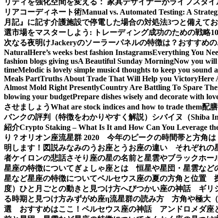
リティを強化
空間を変える： 家具デザイナーがライフスタイ
リアコーディネート術
Manual vs. Automated Testing: A Strateg
月記』に記す
介護施設で停電した場合の対処法3つと備えて
選
市場をマスターしよう: トレーディング成功のための戦略1
次なる夜明け
Jackeryのソーラーパネルの特徴は？おすすめの
Natural
Here’s weeks best fashion Instagrams
Everything You Ne
fashion blogs giving us
A Beautiful Sunday Morning
Now you will 
time
Melodic is lovely simple music
4 thoughts to keep you sound a
Meals Part
Truths About Trade That Will Help you Victory
Here 
Almost Mold Right Presently
Country Are Battling To Spare The
blowing your budget
Prepare dishes wisely and decorate with lov
させましょう
What are stock indices and how to trade them
配膳
バンクの評判（特徴をわかりやすく解説）
シバイヌ（Shiba 
紹介
Crypto Staking – What Is It and How Can You Leverage th
り？
オリオン座流星群 2020 今年のピークの時間帯と方角は
明します！図説
みなみのうお座とうお座の違い それぞれの
者ケイロンの悲話
さそり座の星の名前と星雲やブラックホー
星座の特徴について
ぎょしゃ座とは 恒星や星団・星雲など
星など星座の特徴について
ペルセウス座の夏の方角と位置 
度）ひと月ごとの動きと見つけ方
へびつかい座の神話 ギリ
る時期と見つけ方
みずがめ座η流星群の読み方 方角や極大
選 おすすめはここ！
ペルセウス座の神話 アンドロメダ座