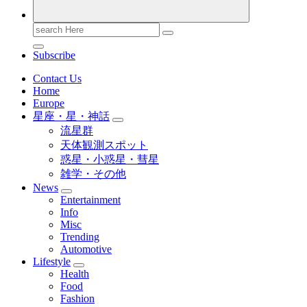
Search
for:
Subscribe
Contact Us
Home
Europe
星座・星・神話
流星群
天体観測スポット
惑星・小惑星・彗星
雑学・その他
News
Entertainment
Info
Misc
Trending
Automotive
Lifestyle
Health
Food
Fashion