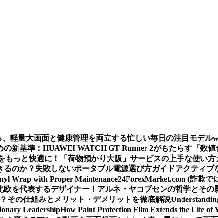
える、軽量大画面と健康管理を両立する忙しい毎日の注目モデル
基準：HUAWEI WATCH GT Runner 2がもたらす「数
をもっと快適に！「荷物預かり大阪」サービスの上手な使い方
きるのか？
失敗しないポータブル電源選び方ガイド
アクティブな
inyl Wrap with Proper Maintenance
24ForexMarket.co
北欧を代表するデザイナー！アルネ・ヤコブセンの哲学とその
 は？その仕組みとメリット・デメリットを徹底解説
Understandin
sionary Leadership
How Paint Protection Film Extends the Life of 