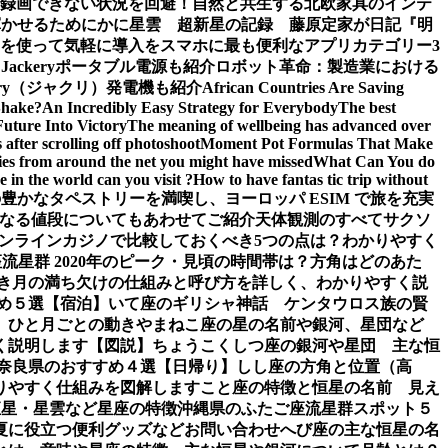
面録画できない状況を回避！
自然と共生する北欧家具のインテ
輝かせるために
かに星雲 超新星の記録 藤原定家が日記『明
を使って気軽に導入を
スマホに最も便利なアプリカテゴリー3
ckeryポータブル電源も紹介
ロボット革命：製造業における
ery（ジャクリ）発電機も紹介
African Countries Are Saving
Shake?
An Incredibly Easy Strategy for Everybody
The best
Future Into Victory
The meaning of wellbeing has advanced over
after scrolling off photoshoot
Moment Pot Formulas That Make
ies from around the net you might have missed
What Can You do
 in the world can you visit ?
How to have fantas tic trip without
豊かなタペストリーを満喫し、ヨーロッパ ESIM で旅を充実
なる値段についてもあわせてご紹介
天体観測のすべて
サクソ
ンラインカジノで比較しておくべき5つの点は？わかりやすく
流星群 2020年のピーク・見頃の時間帯は？方角はどのあた
き
月の満ち欠けの仕組みと呼び方を詳しく、わかりやすく説
め５選【宿泊】
いて座のギリシャ神話 ケンタウロス族の賢
、ひと月ごとの動き
やまねこ座の星の名前や銀河、星団など
く説明します【図説】
ちょうこくしつ座の銀河や星団 主な恒
 奈良県のおすすめ４選【日帰り】
しし座の方角と位置（高
りやすく仕組みを図解します
こと座の特徴と恒星の名前 見え
恒星・星雲など星座の特徴
沖縄県のふたご座流星群スポット５
夏に役立つ便利グッズなど
お問い合わせ
へび座の主な恒星の名