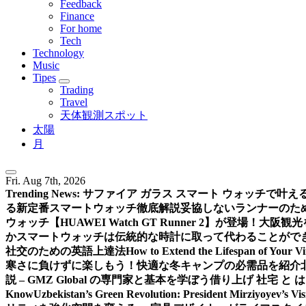
Feedback
Finance
For home
Tech
Technology
Music
Tipes
Trading
Travel
天体観測スポット
太陽
月
Fri. Aug 7th, 2026
Trending News:
サファイア ガラス スマート ウォッチで叶
る新定番スマートウォッチ徹底解説
妥協しないランナーのための新
ウォッチ【HUAWEI Watch GT Runner 2】が登場！
大阪観光
か
スマートウォッチは伝統的な時計に取って代わることがで
社交のための英語上達法
How to Extend the Lifespan of Your V
寒さに負けずに楽しもう！快適な冬キャンプの必需品を紹介
説 – GMZ Global の専門家と基本を学ぼう
借り上げ 社宅 と
Know
Uzbekistan’s Green Revolution: President Mirziyoyev’s Vi