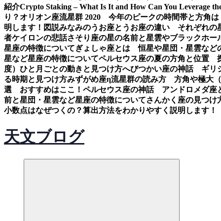
紹介
Crypto Staking – What Is It and How Can You Leverage th
り？
オリオン座流星群 2020 今年のピークの時間帯と方角は
明します！図説
みなみのうお座とうお座の違い それぞれの
者ケイロンの悲話
さそり座の星の名前と星雲やブラックホー
星座の特徴について
ぎょしゃ座とは 恒星や星団・星雲など
星など星座の特徴について
ペルセウス座の夏の方角と位置 
度）ひと月ごとの動きと見つけ方
へびつかい座の神話 ギリ
る時期と見つけ方
みずがめ座η流星群の読み方 方角や極大
選 おすすめはここ！
ペルセウス座の神話 アンドロメダ座
前と星団・星雲など星座の特徴について
さんかく座の見つけ
小数点はなぜつくの？算出方法をわかりやすく説明します！
天文ブログ