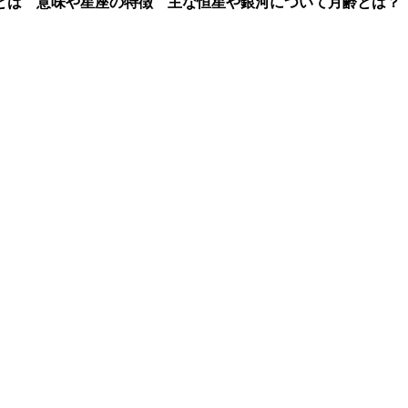
とは 意味や星座の特徴 主な恒星や銀河について
月齢とは？