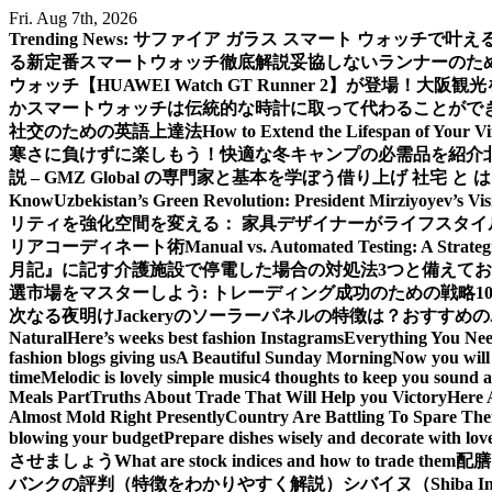
Skip
Fri. Aug 7th, 2026
to
Trending News:
サファイア ガラス スマート ウォッチで叶
content
る新定番スマートウォッチ徹底解説
妥協しないランナーのための新
ウォッチ【HUAWEI Watch GT Runner 2】が登場！
大阪観光
か
スマートウォッチは伝統的な時計に取って代わることがで
社交のための英語上達法
How to Extend the Lifespan of Your V
寒さに負けずに楽しもう！快適な冬キャンプの必需品を紹介
説 – GMZ Global の専門家と基本を学ぼう
借り上げ 社宅 と
Know
Uzbekistan’s Green Revolution: President Mirziyoyev’s Vi
リティを強化
空間を変える： 家具デザイナーがライフスタイ
リアコーディネート術
Manual vs. Automated Testing: A Strateg
月記』に記す
介護施設で停電した場合の対処法3つと備えて
選
市場をマスターしよう: トレーディング成功のための戦略1
次なる夜明け
Jackeryのソーラーパネルの特徴は？おすすめの
Natural
Here’s weeks best fashion Instagrams
Everything You Ne
fashion blogs giving us
A Beautiful Sunday Morning
Now you will 
time
Melodic is lovely simple music
4 thoughts to keep you sound a
Meals Part
Truths About Trade That Will Help you Victory
Here 
Almost Mold Right Presently
Country Are Battling To Spare The
blowing your budget
Prepare dishes wisely and decorate with lov
させましょう
What are stock indices and how to trade them
配膳
バンクの評判（特徴をわかりやすく解説）
シバイヌ（Shiba 