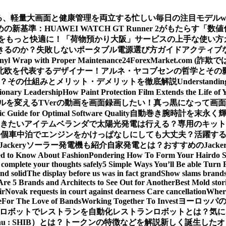
える、軽量大画面と健康管理を両立する忙しい毎日の注目モデル
基準：HUAWEI WATCH GT Runner 2がもたらす「数
をもっと快適に！「荷物預かり大阪」サービスの上手な使い方
きるのか？
失敗しないポータブル電源選び方ガイド
アクティブな
inyl Wrap with Proper Maintenance
24ForexMarket.co
北欧を代表するデザイナー！アルネ・ヤコブセンの哲学とその
 は？その仕組みとメリット・デメリットを徹底解説
Understandin
sionary Leadership
How Paint Protection Film Extends the Life of 
ルを変える
TVerの動画を画面録画したい！真っ黒になって画
ic Guide for Optimal Software Quality
自動巻き腕時計を末永く
おきたいアイテム
ベランダで太陽光発電は行える？専用のキット
0個
車中泊でエンジンをかけっぱなしにしても大丈夫？活躍するJa
Jackeryソーラー発電機も紹介
自家発電とは？おすすめのJack
ed to Know About Fashion
Pondering How To Form Your Hairdo 
complete your thoughts safely
5 Simple Ways You’ll Be able Turn 
nd solid
The display before us was in fact grand
Show slams brands 
Are 5 Brands and Architects to See Out for Another
Best Mold stor
ir
Novak requests in court against dearness Care cancellation
Where
e
For The Love of Bands
Working Together To Invest
ヨーロッパの
ロボットでレストランを自動化
レストランロボットとは？気に
Inu : SHIB）とは？トークンの特徴などを解説
新しく誕生したオ