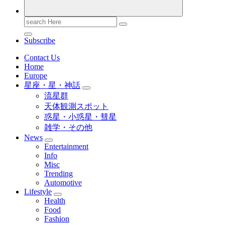
Search
for:
Subscribe
Contact Us
Home
Europe
星座・星・神話
流星群
天体観測スポット
惑星・小惑星・彗星
雑学・その他
News
Entertainment
Info
Misc
Trending
Automotive
Lifestyle
Health
Food
Fashion