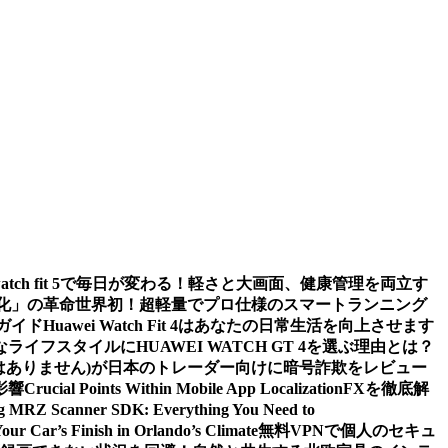
watch fit 5で毎日が変わる！軽さと大画面、健康管理を両立す
値化」の革命
世界初！超軽量でプロ仕様のスマートランニング
ガイド
Huawei Watch Fit 4はあなたの日常生活を向上させます
ライフスタイルにHUAWEI WATCH GT 4を選ぶ理由とは？
m (詐欺ではありません)が日本のトレーダー向けに暗号詐欺をレビュー
影響
Crucial Points Within Mobile App Localization
FXを徹底解
g MRZ Scanner SDK: Everything You Need to
Your Car’s Finish in Orlando’s Climate
無料VPNで個人のセキュ