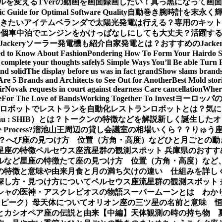
ルを変える
TVerの動画を画面録画したい！真っ黒になって画
ic Guide for Optimal Software Quality
自動巻き腕時計を末永く
おきたいアイテム
ベランダで太陽光発電は行える？専用のキット
0個
車中泊でエンジンをかけっぱなしにしても大丈夫？活躍するJa
Jackeryソーラー発電機も紹介
自家発電とは？おすすめのJack
ed to Know About Fashion
Pondering How To Form Your Hairdo 
complete your thoughts safely
5 Simple Ways You’ll Be able Turn 
nd solid
The display before us was in fact grand
Show slams brands 
Are 5 Brands and Architects to See Out for Another
Best Mold stor
ir
Novak requests in court against dearness Care cancellation
Where
e
For The Love of Bands
Working Together To Invest
ヨーロッパの
ロボットでレストランを自動化
レストランロボットとは？気に
Inu : SHIB）とは？トークンの特徴などを解説
新しく誕生したオ
e Process?
溜池山王周辺の貸し会議室の相場いくら？？
りゅう座
？
へび座の見つけ方 位置（方角・高度）などひと月ごとの動
星座の特徴
ペルセウス座流星群の観測スポット 兵庫県のおすす
ルなど星座の特徴
たて座の見つけ方 位置（方角・高度）など
の特徴と意味や由来
月食と月の満ち欠けの違い 仕組みを詳し
探し方・見つけ方について
ペルセウス座流星群の観測スポット
シャの医神・アスクレピオスの物語
スーパームーンとは わか
（ピーク）母天体について
オリオン座の三ツ星の名前と意味 
とカシオペア座の伝説と由来【中編】
天体観測の時の持ち物 