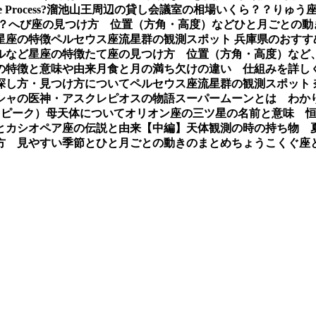
e Process?
溜池山王周辺の貸し会議室の相場いくら？？
りゅう座
？
へび座の見つけ方 位置（方角・高度）などひと月ごとの動
星座の特徴
ペルセウス座流星群の観測スポット 兵庫県のおすす
ルなど星座の特徴
たて座の見つけ方 位置（方角・高度）など
の特徴と意味や由来
月食と月の満ち欠けの違い 仕組みを詳し
探し方・見つけ方について
ペルセウス座流星群の観測スポット
シャの医神・アスクレピオスの物語
スーパームーンとは わか
（ピーク）母天体について
オリオン座の三ツ星の名前と意味 
とカシオペア座の伝説と由来【中編】
天体観測の時の持ち物 
方 見やすい季節とひと月ごとの動きのまとめ
ちょうこくぐ座