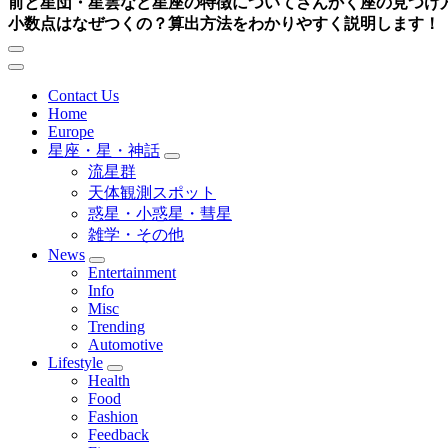
前と星団・星雲など星座の特徴について
さんかく座の見つけ
小数点はなぜつくの？算出方法をわかりやすく説明します！
Contact Us
Home
Europe
星座・星・神話
流星群
天体観測スポット
惑星・小惑星・彗星
雑学・その他
News
Entertainment
Info
Misc
Trending
Automotive
Lifestyle
Health
Food
Fashion
Feedback