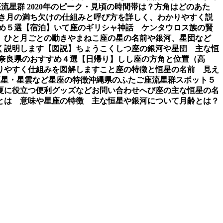
流星群 2020年のピーク・見頃の時間帯は？方角はどのあた
き
月の満ち欠けの仕組みと呼び方を詳しく、わかりやすく説
め５選【宿泊】
いて座のギリシャ神話 ケンタウロス族の賢
、ひと月ごとの動き
やまねこ座の星の名前や銀河、星団など
く説明します【図説】
ちょうこくしつ座の銀河や星団 主な恒
 奈良県のおすすめ４選【日帰り】
しし座の方角と位置（高
りやすく仕組みを図解します
こと座の特徴と恒星の名前 見え
恒星・星雲など星座の特徴
沖縄県のふたご座流星群スポット５
夏に役立つ便利グッズなど
お問い合わせ
へび座の主な恒星の名
とは 意味や星座の特徴 主な恒星や銀河について
月齢とは？