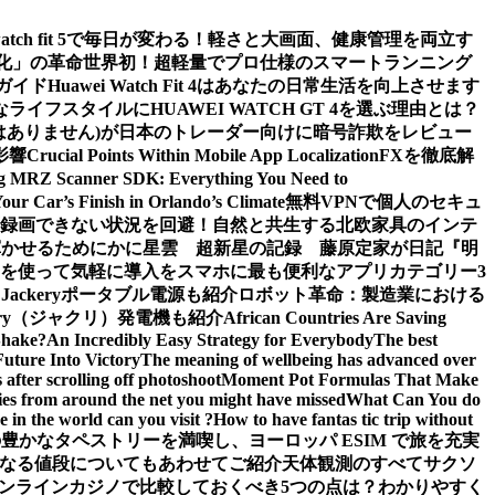
watch fit 5で毎日が変わる！軽さと大画面、健康管理を両立す
値化」の革命
世界初！超軽量でプロ仕様のスマートランニング
ガイド
Huawei Watch Fit 4はあなたの日常生活を向上させます
ライフスタイルにHUAWEI WATCH GT 4を選ぶ理由とは？
m (詐欺ではありません)が日本のトレーダー向けに暗号詐欺をレビュー
影響
Crucial Points Within Mobile App Localization
FXを徹底解
g MRZ Scanner SDK: Everything You Need to
Your Car’s Finish in Orlando’s Climate
無料VPNで個人のセキュ
面録画できない状況を回避！
自然と共生する北欧家具のインテ
輝かせるために
かに星雲 超新星の記録 藤原定家が日記『明
を使って気軽に導入を
スマホに最も便利なアプリカテゴリー3
ckeryポータブル電源も紹介
ロボット革命：製造業における
ery（ジャクリ）発電機も紹介
African Countries Are Saving
Shake?
An Incredibly Easy Strategy for Everybody
The best
Future Into Victory
The meaning of wellbeing has advanced over
after scrolling off photoshoot
Moment Pot Formulas That Make
ies from around the net you might have missed
What Can You do
 in the world can you visit ?
How to have fantas tic trip without
豊かなタペストリーを満喫し、ヨーロッパ ESIM で旅を充実
なる値段についてもあわせてご紹介
天体観測のすべて
サクソ
ンラインカジノで比較しておくべき5つの点は？わかりやすく