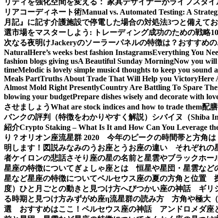
リティを強化
空間を変える： 家具デザイナーがライフスタイ
リアコーディネート術
Manual vs. Automated Testing: A Strateg
月記』に記す
介護施設で停電した場合の対処法3つと備えて
選
市場をマスターしよう: トレーディング成功のための戦略1
次なる夜明け
Jackeryのソーラーパネルの特徴は？おすすめの
Natural
Here’s weeks best fashion Instagrams
Everything You Ne
fashion blogs giving us
A Beautiful Sunday Morning
Now you will 
time
Melodic is lovely simple music
4 thoughts to keep you sound a
Meals Part
Truths About Trade That Will Help you Victory
Here 
Almost Mold Right Presently
Country Are Battling To Spare The
blowing your budget
Prepare dishes wisely and decorate with lov
させましょう
What are stock indices and how to trade them
配膳
バンクの評判（特徴をわかりやすく解説）
シバイヌ（Shiba 
紹介
Crypto Staking – What Is It and How Can You Leverage th
り？
オリオン座流星群 2020 今年のピークの時間帯と方角は
明します！図説
みなみのうお座とうお座の違い それぞれの
者ケイロンの悲話
さそり座の星の名前と星雲やブラックホー
星座の特徴について
ぎょしゃ座とは 恒星や星団・星雲など
星など星座の特徴について
ペルセウス座の夏の方角と位置 
度）ひと月ごとの動きと見つけ方
へびつかい座の神話 ギリ
る時期と見つけ方
みずがめ座η流星群の読み方 方角や極大
選 おすすめはここ！
ペルセウス座の神話 アンドロメダ座