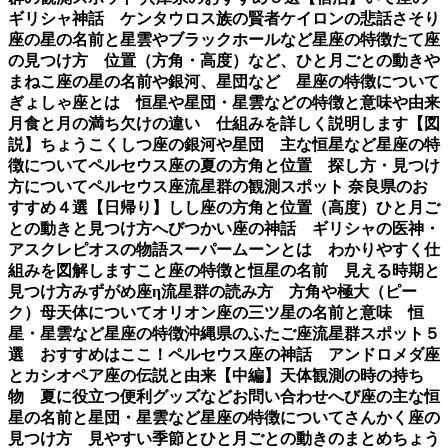
ギリシャ神話 ケンタウロス族の賢者ケイロンの悲話
さそり
座の星の名前と星雲やブラックホールなど星座の特徴
たて座
の見つけ方 位置（方角・高度）など、ひと月ごとの動き
や
まねこ座の星の名前や銀河、星団など 星座の特徴について
ぎょしゃ座とは 恒星や星団・星雲などの特徴と意味や由来
月食と月の満ち欠けの違い 仕組みを詳しく説明します【図
説】
ちょうこくしつ座の銀河や星団 主な恒星など星座の特
徴について
ペルセウス座の夏の方角と位置 探し方・見つけ
方について
ペルセウス座流星群の観測スポット 奈良県のお
すすめ４選【日帰り】
しし座の方角と位置（高度）ひと月ご
との動きと見つけ方
へびつかい座の神話 ギリシャの医神・
アスクレピオスの物語
スーパームーンとは わかりやすく仕
組みを図解します
こと座の特徴と恒星の名前 見える時期と
見つけ方
みずがめ座η流星群の読み方 方角や極大（ピー
ク）母天体について
オリオン座の三ツ星の名前と意味 恒
星・星雲など星座の特徴
沖縄県のふたご座流星群スポット５
選 おすすめはここ！
ペルセウス座の神話 アンドロメダ座
とカシオペア座の伝説と由来【中編】
天体観測の時の持ち
物 夏に役立つ便利グッズなど
お問い合わせ
へび座の主な恒
星の名前と星団・星雲など星座の特徴について
さんかく座の
見つけ方 見やすい季節とひと月ごとの動きのまとめ
ちょう