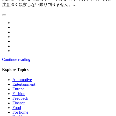
注意深く観察しない限り判りません。…
Continue reading
Explore Topics
Automotive
Entertainment
Europe
Fashion
Feedback
Finance
Food
For home