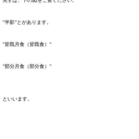
先ずは、下の図をご覧ください。
”半影”とがあります。
”皆既月食（皆既食）”
”部分月食（部分食）”
といいます。