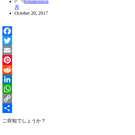
tentaitenmon
月
October 20, 2017
Facebook
Twitter
Email
Pinterest
Reddit
LinkedIn
WhatsApp
Copy
Link
Share
ご存知でしょうか？