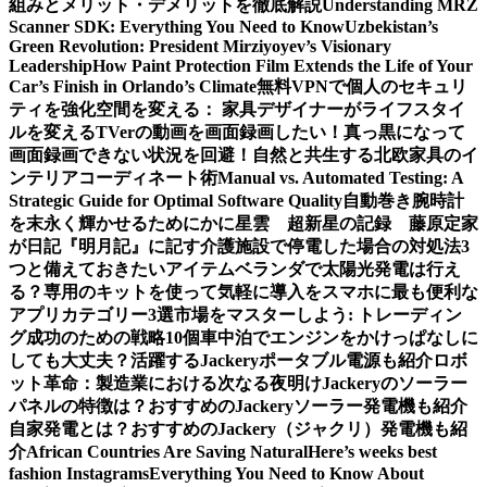
組みとメリット・デメリットを徹底解説
Understanding MRZ
Scanner SDK: Everything You Need to Know
Uzbekistan’s
Green Revolution: President Mirziyoyev’s Visionary
Leadership
How Paint Protection Film Extends the Life of Your
Car’s Finish in Orlando’s Climate
無料VPNで個人のセキュリ
ティを強化
空間を変える： 家具デザイナーがライフスタイ
ルを変える
TVerの動画を画面録画したい！真っ黒になって
画面録画できない状況を回避！
自然と共生する北欧家具のイ
ンテリアコーディネート術
Manual vs. Automated Testing: A
Strategic Guide for Optimal Software Quality
自動巻き腕時計
を末永く輝かせるために
かに星雲 超新星の記録 藤原定家
が日記『明月記』に記す
介護施設で停電した場合の対処法3
つと備えておきたいアイテム
ベランダで太陽光発電は行え
る？専用のキットを使って気軽に導入を
スマホに最も便利な
アプリカテゴリー3選
市場をマスターしよう: トレーディン
グ成功のための戦略10個
車中泊でエンジンをかけっぱなしに
しても大丈夫？活躍するJackeryポータブル電源も紹介
ロボ
ット革命：製造業における次なる夜明け
Jackeryのソーラー
パネルの特徴は？おすすめのJackeryソーラー発電機も紹介
自家発電とは？おすすめのJackery（ジャクリ）発電機も紹
介
African Countries Are Saving Natural
Here’s weeks best
fashion Instagrams
Everything You Need to Know About