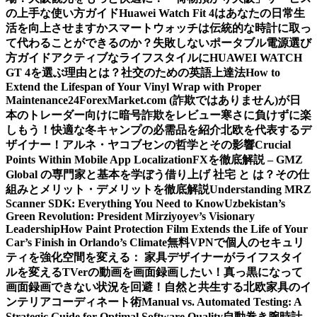
の上手な使い方ガイド
Huawei Watch Fit 4はあなたの日常生
活を向上させますか
スマートウォッチは伝統的な時計に取っ
て代わることができるのか？
失敗しないポータブル電源選び
方ガイド
アクティブなライフスタイルにHUAWEI WATCH
GT 4を選ぶ理由とは？
社交のための英語上達法
How to
Extend the Lifespan of Your Vinyl Wrap with Proper
Maintenance
24ForexMarket.com (詐欺ではありません)が日
本のトレーダー向けに暗号詐欺をレビュー
寒さに負けずに楽
しもう！快適な冬キャンプの必需品を紹介
北欧を代表するデ
ザイナー！アルネ・ヤコブセンの哲学とその影響
Crucial
Points Within Mobile App Localization
FXを徹底解説 – GMZ
Global の専門家と基本を学ぼう
借り上げ 社宅 と は？その仕
組みとメリット・デメリットを徹底解説
Understanding MRZ
Scanner SDK: Everything You Need to Know
Uzbekistan’s
Green Revolution: President Mirziyoyev’s Visionary
Leadership
How Paint Protection Film Extends the Life of Your
Car’s Finish in Orlando’s Climate
無料VPNで個人のセキュリ
ティを強化
空間を変える： 家具デザイナーがライフスタイ
ルを変える
TVerの動画を画面録画したい！真っ黒になって
画面録画できない状況を回避！
自然と共生する北欧家具のイ
ンテリアコーディネート術
Manual vs. Automated Testing: A
Strategic Guide for Optimal Software Quality
自動巻き腕時計