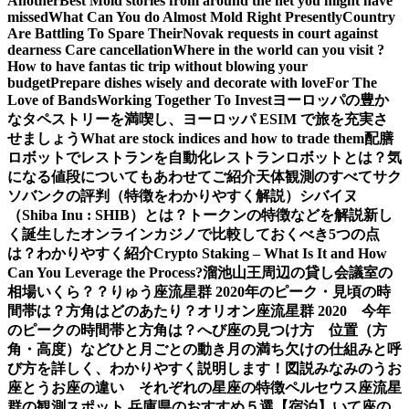
Another
Best Mold stories from around the net you might have
missed
What Can You do Almost Mold Right Presently
Country
Are Battling To Spare Their
Novak requests in court against
dearness Care cancellation
Where in the world can you visit ?
How to have fantas tic trip without blowing your
budget
Prepare dishes wisely and decorate with love
For The
Love of Bands
Working Together To Invest
ヨーロッパの豊か
なタペストリーを満喫し、ヨーロッパ ESIM で旅を充実さ
せましょう
What are stock indices and how to trade them
配膳
ロボットでレストランを自動化
レストランロボットとは？気
になる値段についてもあわせてご紹介
天体観測のすべて
サク
ソバンクの評判（特徴をわかりやすく解説）
シバイヌ
（Shiba Inu : SHIB）とは？トークンの特徴などを解説
新し
く誕生したオンラインカジノで比較しておくべき5つの点
は？わかりやすく紹介
Crypto Staking – What Is It and How
Can You Leverage the Process?
溜池山王周辺の貸し会議室の
相場いくら？？
りゅう座流星群 2020年のピーク・見頃の時
間帯は？方角はどのあたり？
オリオン座流星群 2020 今年
のピークの時間帯と方角は？
へび座の見つけ方 位置（方
角・高度）などひと月ごとの動き
月の満ち欠けの仕組みと呼
び方を詳しく、わかりやすく説明します！図説
みなみのうお
座とうお座の違い それぞれの星座の特徴
ペルセウス座流星
群の観測スポット 兵庫県のおすすめ５選【宿泊】
いて座の