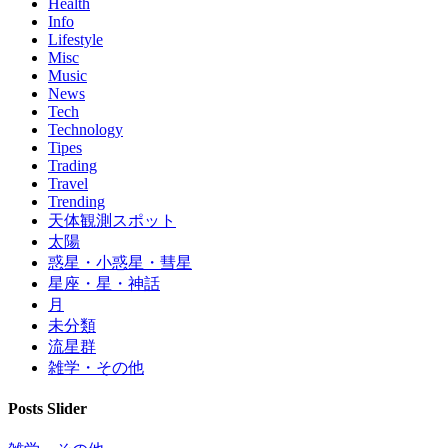
Health
Info
Lifestyle
Misc
Music
News
Tech
Technology
Tipes
Trading
Travel
Trending
天体観測スポット
太陽
惑星・小惑星・彗星
星座・星・神話
月
未分類
流星群
雑学・その他
Posts Slider