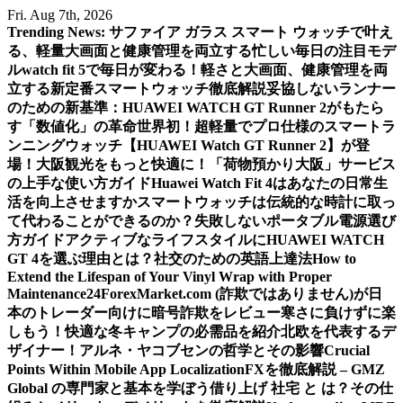
Skip
Fri. Aug 7th, 2026
to
Trending News:
サファイア ガラス スマート ウォッチで叶え
content
る、軽量大画面と健康管理を両立する忙しい毎日の注目モデ
ル
watch fit 5で毎日が変わる！軽さと大画面、健康管理を両
立する新定番スマートウォッチ徹底解説
妥協しないランナー
のための新基準：HUAWEI WATCH GT Runner 2がもたら
す「数値化」の革命
世界初！超軽量でプロ仕様のスマートラ
ンニングウォッチ【HUAWEI Watch GT Runner 2】が登
場！
大阪観光をもっと快適に！「荷物預かり大阪」サービス
の上手な使い方ガイド
Huawei Watch Fit 4はあなたの日常生
活を向上させますか
スマートウォッチは伝統的な時計に取っ
て代わることができるのか？
失敗しないポータブル電源選び
方ガイド
アクティブなライフスタイルにHUAWEI WATCH
GT 4を選ぶ理由とは？
社交のための英語上達法
How to
Extend the Lifespan of Your Vinyl Wrap with Proper
Maintenance
24ForexMarket.com (詐欺ではありません)が日
本のトレーダー向けに暗号詐欺をレビュー
寒さに負けずに楽
しもう！快適な冬キャンプの必需品を紹介
北欧を代表するデ
ザイナー！アルネ・ヤコブセンの哲学とその影響
Crucial
Points Within Mobile App Localization
FXを徹底解説 – GMZ
Global の専門家と基本を学ぼう
借り上げ 社宅 と は？その仕