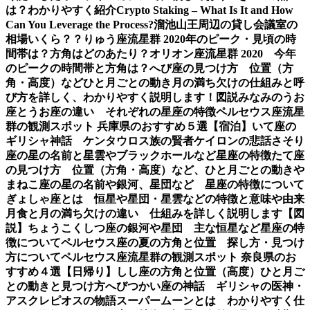
は？わかりやすく紹介
Crypto Staking – What Is It and How
Can You Leverage the Process?
溜池山王周辺の貸し会議室の
相場いくら？？
りゅう座流星群 2020年のピーク・見頃の時
間帯は？方角はどのあたり？
オリオン座流星群 2020 今年
のピークの時間帯と方角は？
へび座の見つけ方 位置（方
角・高度）などひと月ごとの動き
月の満ち欠けの仕組みと呼
び方を詳しく、わかりやすく説明します！図説
みなみのうお
座とうお座の違い それぞれの星座の特徴
ペルセウス座流星
群の観測スポット 兵庫県のおすすめ５選【宿泊】
いて座の
ギリシャ神話 ケンタウロス族の賢者ケイロンの悲話
さそり
座の星の名前と星雲やブラックホールなど星座の特徴
たて座
の見つけ方 位置（方角・高度）など、ひと月ごとの動き
や
まねこ座の星の名前や銀河、星団など 星座の特徴について
ぎょしゃ座とは 恒星や星団・星雲などの特徴と意味や由来
月食と月の満ち欠けの違い 仕組みを詳しく説明します【図
説】
ちょうこくしつ座の銀河や星団 主な恒星など星座の特
徴について
ペルセウス座の夏の方角と位置 探し方・見つけ
方について
ペルセウス座流星群の観測スポット 奈良県のお
すすめ４選【日帰り】
しし座の方角と位置（高度）ひと月ご
との動きと見つけ方
へびつかい座の神話 ギリシャの医神・
アスクレピオスの物語
スーパームーンとは わかりやすく仕