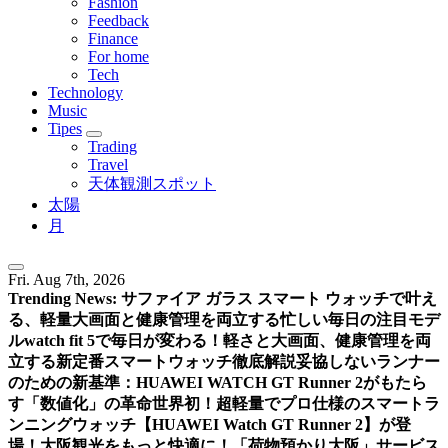
Fashion
Feedback
Finance
For home
Tech
Technology
Music
Tipes
Trading
Travel
天体観測スポット
太陽
月
Fri. Aug 7th, 2026
Trending News:
サファイア ガラス スマート ウォッチで叶え
る、軽量大画面と健康管理を両立する忙しい毎日の注目モデ
ル
watch fit 5で毎日が変わる！軽さと大画面、健康管理を両
立する新定番スマートウォッチ徹底解説
妥協しないランナー
のための新基準：HUAWEI WATCH GT Runner 2がもたら
す「数値化」の革命
世界初！超軽量でプロ仕様のスマートラ
ンニングウォッチ【HUAWEI Watch GT Runner 2】が登
場！
大阪観光をもっと快適に！「荷物預かり大阪」サービス