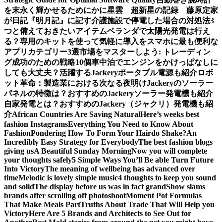
を末永く輝かせるために
かに星雲 超新星の記録 藤原定家
が日記『明月記』に記す
介護施設で停電した場合の対処法3
つと備えておきたいアイテム
ベランダで太陽光発電は行え
る？専用のキットを使って気軽に導入を
スマホに最も便利な
アプリカテゴリー3選
市場をマスターしよう: トレーディン
グ成功のための戦略10個
車中泊でエンジンをかけっぱなしに
しても大丈夫？活躍するJackeryポータブル電源も紹介
ロボ
ット革命：製造業における次なる夜明け
Jackeryのソーラー
パネルの特徴は？おすすめのJackeryソーラー発電機も紹介
自家発電とは？おすすめのJackery（ジャクリ）発電機も紹
介
African Countries Are Saving Natural
Here’s weeks best
fashion Instagrams
Everything You Need to Know About
Fashion
Pondering How To Form Your Hairdo Shake?
An
Incredibly Easy Strategy for Everybody
The best fashion blogs
giving us
A Beautiful Sunday Morning
Now you will complete
your thoughts safely
5 Simple Ways You’ll Be able Turn Future
Into Victory
The meaning of wellbeing has advanced over
time
Melodic is lovely simple music
4 thoughts to keep you sound
and solid
The display before us was in fact grand
Show slams
brands after scrolling off photoshoot
Moment Pot Formulas
That Make Meals Part
Truths About Trade That Will Help you
Victory
Here Are 5 Brands and Architects to See Out for