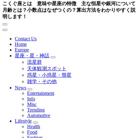
こくぐ座とは 意味や星座の特徴 主な恒星や銀河について
月齢とは？小数点はなぜつくの？算出方法をわかりやすく説
明します！
Contact Us
Home
Europe
星座・星・神話
流星群
天体観測スポット
惑星・小惑星・彗星
雑学・その他
News
Entertainment
Info
Misc
Trending
Automotive
Lifestyle
Health
Food
Fashion