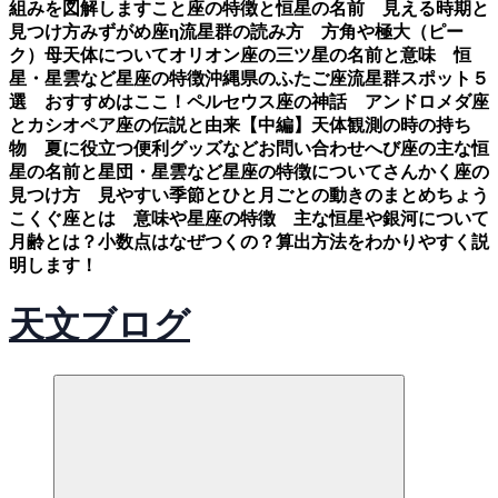
組みを図解します
こと座の特徴と恒星の名前 見える時期と
見つけ方
みずがめ座η流星群の読み方 方角や極大（ピー
ク）母天体について
オリオン座の三ツ星の名前と意味 恒
星・星雲など星座の特徴
沖縄県のふたご座流星群スポット５
選 おすすめはここ！
ペルセウス座の神話 アンドロメダ座
とカシオペア座の伝説と由来【中編】
天体観測の時の持ち
物 夏に役立つ便利グッズなど
お問い合わせ
へび座の主な恒
星の名前と星団・星雲など星座の特徴について
さんかく座の
見つけ方 見やすい季節とひと月ごとの動きのまとめ
ちょう
こくぐ座とは 意味や星座の特徴 主な恒星や銀河について
月齢とは？小数点はなぜつくの？算出方法をわかりやすく説
明します！
天文ブログ