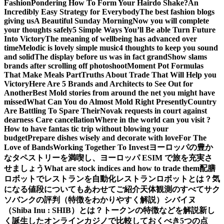
Fashion
Pondering How To Form Your Hairdo Shake?
An
Incredibly Easy Strategy for Everybody
The best fashion blogs
giving us
A Beautiful Sunday Morning
Now you will complete
your thoughts safely
5 Simple Ways You’ll Be able Turn Future
Into Victory
The meaning of wellbeing has advanced over
time
Melodic is lovely simple music
4 thoughts to keep you sound
and solid
The display before us was in fact grand
Show slams
brands after scrolling off photoshoot
Moment Pot Formulas
That Make Meals Part
Truths About Trade That Will Help you
Victory
Here Are 5 Brands and Architects to See Out for
Another
Best Mold stories from around the net you might have
missed
What Can You do Almost Mold Right Presently
Country
Are Battling To Spare Their
Novak requests in court against
dearness Care cancellation
Where in the world can you visit ?
How to have fantas tic trip without blowing your
budget
Prepare dishes wisely and decorate with love
For The
Love of Bands
Working Together To Invest
ヨーロッパの豊か
なタペストリーを満喫し、ヨーロッパ ESIM で旅を充実さ
せましょう
What are stock indices and how to trade them
配膳
ロボットでレストランを自動化
レストランロボットとは？気
になる値段についてもあわせてご紹介
天体観測のすべて
サク
ソバンクの評判（特徴をわかりやすく解説）
シバイヌ
（Shiba Inu : SHIB）とは？トークンの特徴などを解説
新し
く誕生したオンラインカジノで比較しておくべき5つの点