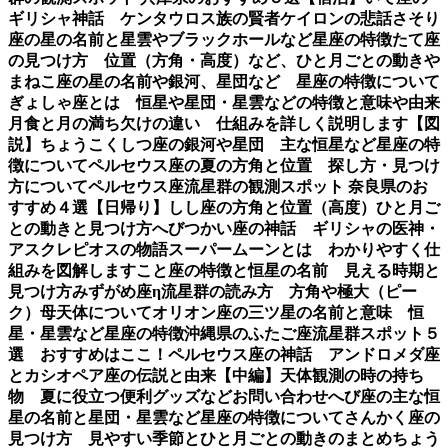
ギリシャ神話 ケンタウロス族の賢者ケイロンの悲話
さそり
座の星の名前と星雲やブラックホールなど星座の特徴
たて座
の見つけ方 位置（方角・高度）など、ひと月ごとの動き
や
まねこ座の星の名前や銀河、星団など 星座の特徴について
ぎょしゃ座とは 恒星や星団・星雲などの特徴と意味や由来
月食と月の満ち欠けの違い 仕組みを詳しく説明します【図
説】
ちょうこくしつ座の銀河や星団 主な恒星など星座の特
徴について
ペルセウス座の夏の方角と位置 探し方・見つけ
方について
ペルセウス座流星群の観測スポット 奈良県のお
すすめ４選【日帰り】
しし座の方角と位置（高度）ひと月ご
との動きと見つけ方
へびつかい座の神話 ギリシャの医神・
アスクレピオスの物語
スーパームーンとは わかりやすく仕
組みを図解します
こと座の特徴と恒星の名前 見える時期と
見つけ方
みずがめ座η流星群の読み方 方角や極大（ピー
ク）母天体について
オリオン座の三ツ星の名前と意味 恒
星・星雲など星座の特徴
沖縄県のふたご座流星群スポット５
選 おすすめはここ！
ペルセウス座の神話 アンドロメダ座
とカシオペア座の伝説と由来【中編】
天体観測の時の持ち
物 夏に役立つ便利グッズなど
お問い合わせ
へび座の主な恒
星の名前と星団・星雲など星座の特徴について
さんかく座の
見つけ方 見やすい季節とひと月ごとの動きのまとめ
ちょう