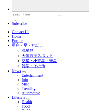
Search
for:
Subscribe
Contact Us
Home
Europe
星座・星・神話
流星群
天体観測スポット
惑星・小惑星・彗星
雑学・その他
News
Entertainment
Info
Misc
Trending
Automotive
Lifestyle
Health
Food