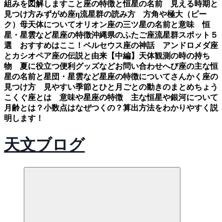
組みを図解します
こと座の特徴と恒星の名前 見える時期と
見つけ方
みずがめ座η流星群の読み方 方角や極大（ピー
ク）母天体について
オリオン座の三ツ星の名前と意味 恒
星・星雲など星座の特徴
沖縄県のふたご座流星群スポット５
選 おすすめはここ！
ペルセウス座の神話 アンドロメダ座
とカシオペア座の伝説と由来【中編】
天体観測の時の持ち
物 夏に役立つ便利グッズなど
お問い合わせ
へび座の主な恒
星の名前と星団・星雲など星座の特徴について
さんかく座の
見つけ方 見やすい季節とひと月ごとの動きのまとめ
ちょう
こくぐ座とは 意味や星座の特徴 主な恒星や銀河について
月齢とは？小数点はなぜつくの？算出方法をわかりやすく説
明します！
天文ブログ