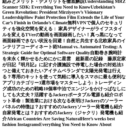
組みとメリット・デメリットを徹底解説
Understanding MRZ
Scanner SDK: Everything You Need to Know
Uzbekistan’s
Green Revolution: President Mirziyoyev’s Visionary
Leadership
How Paint Protection Film Extends the Life of Your
Car’s Finish in Orlando’s Climate
無料VPNで個人のセキュリ
ティを強化
空間を変える： 家具デザイナーがライフスタイ
ルを変える
TVerの動画を画面録画したい！真っ黒になって
画面録画できない状況を回避！
自然と共生する北欧家具のイ
ンテリアコーディネート術
Manual vs. Automated Testing: A
Strategic Guide for Optimal Software Quality
自動巻き腕時計
を末永く輝かせるために
かに星雲 超新星の記録 藤原定家
が日記『明月記』に記す
介護施設で停電した場合の対処法3
つと備えておきたいアイテム
ベランダで太陽光発電は行え
る？専用のキットを使って気軽に導入を
スマホに最も便利な
アプリカテゴリー3選
市場をマスターしよう: トレーディン
グ成功のための戦略10個
車中泊でエンジンをかけっぱなしに
しても大丈夫？活躍するJackeryポータブル電源も紹介
ロボ
ット革命：製造業における次なる夜明け
Jackeryのソーラー
パネルの特徴は？おすすめのJackeryソーラー発電機も紹介
自家発電とは？おすすめのJackery（ジャクリ）発電機も紹
介
African Countries Are Saving Natural
Here’s weeks best
fashion Instagrams
Everything You Need to Know About