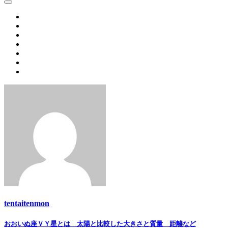
Link
Share
tentaitenmon
Post
おおいぬ座ＶＹ星とは 太陽と比較した大きさと質量 距離など