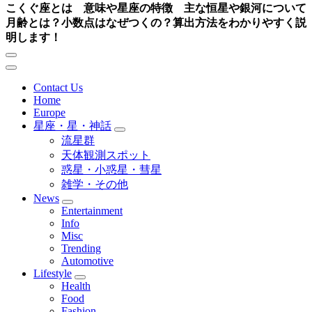
こくぐ座とは 意味や星座の特徴 主な恒星や銀河について
月齢とは？小数点はなぜつくの？算出方法をわかりやすく説
明します！
Contact Us
Home
Europe
星座・星・神話
流星群
天体観測スポット
惑星・小惑星・彗星
雑学・その他
News
Entertainment
Info
Misc
Trending
Automotive
Lifestyle
Health
Food
Fashion