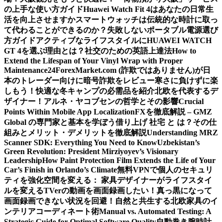
の上手な使い方ガイド
Huawei Watch Fit 4はあなたの日常生
活を向上させますか
スマートウォッチは伝統的な時計に取っ
て代わることができるのか？
失敗しないポータブル電源選び
方ガイド
アクティブなライフスタイルにHUAWEI WATCH
GT 4を選ぶ理由とは？
社交のための英語上達法
How to
Extend the Lifespan of Your Vinyl Wrap with Proper
Maintenance
24ForexMarket.com (詐欺ではありません)が日
本のトレーダー向けに暗号詐欺をレビュー
寒さに負けずに楽
しもう！快適な冬キャンプの必需品を紹介
北欧を代表するデ
ザイナー！アルネ・ヤコブセンの哲学とその影響
Crucial
Points Within Mobile App Localization
FXを徹底解説 – GMZ
Global の専門家と基本を学ぼう
借り上げ 社宅 と は？その仕
組みとメリット・デメリットを徹底解説
Understanding MRZ
Scanner SDK: Everything You Need to Know
Uzbekistan’s
Green Revolution: President Mirziyoyev’s Visionary
Leadership
How Paint Protection Film Extends the Life of Your
Car’s Finish in Orlando’s Climate
無料VPNで個人のセキュリ
ティを強化
空間を変える： 家具デザイナーがライフスタイ
ルを変える
TVerの動画を画面録画したい！真っ黒になって
画面録画できない状況を回避！
自然と共生する北欧家具のイ
ンテリアコーディネート術
Manual vs. Automated Testing: A
Strategic Guide for Optimal Software Quality
自動巻き腕時計