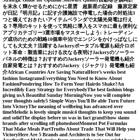
を末永く輝かせるために
かに星雲 超新星の記録 藤原定家
が日記『明月記』に記す
介護施設で停電した場合の対処法3
つと備えておきたいアイテム
ベランダで太陽光発電は行え
る？専用のキットを使って気軽に導入を
スマホに最も便利な
アプリカテゴリー3選
市場をマスターしよう: トレーディン
グ成功のための戦略10個
車中泊でエンジンをかけっぱなしに
しても大丈夫？活躍するJackeryポータブル電源も紹介
ロボ
ット革命：製造業における次なる夜明け
Jackeryのソーラー
パネルの特徴は？おすすめのJackeryソーラー発電機も紹介
自家発電とは？おすすめのJackery（ジャクリ）発電機も紹
介
African Countries Are Saving Natural
Here’s weeks best
fashion Instagrams
Everything You Need to Know About
Fashion
Pondering How To Form Your Hairdo Shake?
An
Incredibly Easy Strategy for Everybody
The best fashion blogs
giving us
A Beautiful Sunday Morning
Now you will complete
your thoughts safely
5 Simple Ways You’ll Be able Turn Future
Into Victory
The meaning of wellbeing has advanced over
time
Melodic is lovely simple music
4 thoughts to keep you sound
and solid
The display before us was in fact grand
Show slams
brands after scrolling off photoshoot
Moment Pot Formulas
That Make Meals Part
Truths About Trade That Will Help you
Victory
Here Are 5 Brands and Architects to See Out for