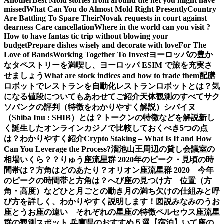
Another
Best Mold stories from around the net you might have
missed
What Can You do Almost Mold Right Presently
Country
Are Battling To Spare Their
Novak requests in court against
dearness Care cancellation
Where in the world can you visit ?
How to have fantas tic trip without blowing your
budget
Prepare dishes wisely and decorate with love
For The
Love of Bands
Working Together To Invest
ヨーロッパの豊か
なタペストリーを満喫し、ヨーロッパ ESIM で旅を充実さ
せましょう
What are stock indices and how to trade them
配膳
ロボットでレストランを自動化
レストランロボットとは？気
になる値段についてもあわせてご紹介
天体観測のすべて
サク
ソバンクの評判（特徴をわかりやすく解説）
シバイヌ
（Shiba Inu : SHIB）とは？トークンの特徴などを解説
新し
く誕生したオンラインカジノで比較しておくべき5つの点
は？わかりやすく紹介
Crypto Staking – What Is It and How
Can You Leverage the Process?
溜池山王周辺の貸し会議室の
相場いくら？？
りゅう座流星群 2020年のピーク・見頃の時
間帯は？方角はどのあたり？
オリオン座流星群 2020 今年
のピークの時間帯と方角は？
へび座の見つけ方 位置（方
角・高度）などひと月ごとの動き
月の満ち欠けの仕組みと呼
び方を詳しく、わかりやすく説明します！図説
みなみのうお
座とうお座の違い それぞれの星座の特徴
ペルセウス座流星
群の観測スポット 兵庫県のおすすめ５選【宿泊】
いて座の