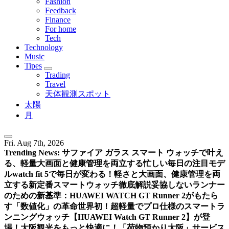
Fashion
Feedback
Finance
For home
Tech
Technology
Music
Tipes
Trading
Travel
天体観測スポット
太陽
月
Fri. Aug 7th, 2026
Trending News:
サファイア ガラス スマート ウォッチで叶え
る、軽量大画面と健康管理を両立する忙しい毎日の注目モデ
ル
watch fit 5で毎日が変わる！軽さと大画面、健康管理を両
立する新定番スマートウォッチ徹底解説
妥協しないランナー
のための新基準：HUAWEI WATCH GT Runner 2がもたら
す「数値化」の革命
世界初！超軽量でプロ仕様のスマートラ
ンニングウォッチ【HUAWEI Watch GT Runner 2】が登
場！
大阪観光をもっと快適に！「荷物預かり大阪」サービス