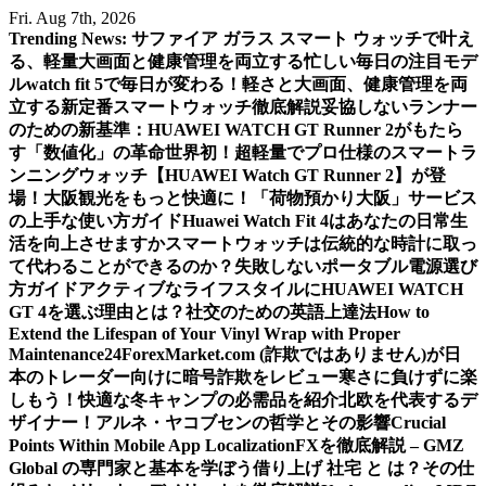
Skip
Fri. Aug 7th, 2026
to
Trending News:
サファイア ガラス スマート ウォッチで叶え
content
る、軽量大画面と健康管理を両立する忙しい毎日の注目モデ
ル
watch fit 5で毎日が変わる！軽さと大画面、健康管理を両
立する新定番スマートウォッチ徹底解説
妥協しないランナー
のための新基準：HUAWEI WATCH GT Runner 2がもたら
す「数値化」の革命
世界初！超軽量でプロ仕様のスマートラ
ンニングウォッチ【HUAWEI Watch GT Runner 2】が登
場！
大阪観光をもっと快適に！「荷物預かり大阪」サービス
の上手な使い方ガイド
Huawei Watch Fit 4はあなたの日常生
活を向上させますか
スマートウォッチは伝統的な時計に取っ
て代わることができるのか？
失敗しないポータブル電源選び
方ガイド
アクティブなライフスタイルにHUAWEI WATCH
GT 4を選ぶ理由とは？
社交のための英語上達法
How to
Extend the Lifespan of Your Vinyl Wrap with Proper
Maintenance
24ForexMarket.com (詐欺ではありません)が日
本のトレーダー向けに暗号詐欺をレビュー
寒さに負けずに楽
しもう！快適な冬キャンプの必需品を紹介
北欧を代表するデ
ザイナー！アルネ・ヤコブセンの哲学とその影響
Crucial
Points Within Mobile App Localization
FXを徹底解説 – GMZ
Global の専門家と基本を学ぼう
借り上げ 社宅 と は？その仕