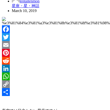
tentaitenmon
星座・星・神話
March 10, 2019
Facebook
Twitter
Email
Pinterest
Reddit
LinkedIn
WhatsApp
Copy
Link
Share