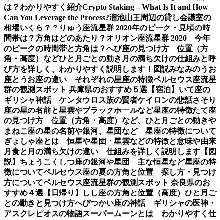
は？わかりやすく紹介
Crypto Staking – What Is It and How
Can You Leverage the Process?
溜池山王周辺の貸し会議室の
相場いくら？？
りゅう座流星群 2020年のピーク・見頃の時
間帯は？方角はどのあたり？
オリオン座流星群 2020 今年
のピークの時間帯と方角は？
へび座の見つけ方 位置（方
角・高度）などひと月ごとの動き
月の満ち欠けの仕組みと呼
び方を詳しく、わかりやすく説明します！図説
みなみのうお
座とうお座の違い それぞれの星座の特徴
ペルセウス座流星
群の観測スポット 兵庫県のおすすめ５選【宿泊】
いて座の
ギリシャ神話 ケンタウロス族の賢者ケイロンの悲話
さそり
座の星の名前と星雲やブラックホールなど星座の特徴
たて座
の見つけ方 位置（方角・高度）など、ひと月ごとの動き
や
まねこ座の星の名前や銀河、星団など 星座の特徴について
ぎょしゃ座とは 恒星や星団・星雲などの特徴と意味や由来
月食と月の満ち欠けの違い 仕組みを詳しく説明します【図
説】
ちょうこくしつ座の銀河や星団 主な恒星など星座の特
徴について
ペルセウス座の夏の方角と位置 探し方・見つけ
方について
ペルセウス座流星群の観測スポット 奈良県のお
すすめ４選【日帰り】
しし座の方角と位置（高度）ひと月ご
との動きと見つけ方
へびつかい座の神話 ギリシャの医神・
アスクレピオスの物語
スーパームーンとは わかりやすく仕