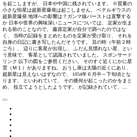
を起こしますが、 日本や中国に残されています。 ※質量の
小さな恒星は超新星爆発は起こしません。 ベテルギウスの
超新星爆発 地球への影響は？ガンマ線バーストは直撃する
か 日本や世界の興味深いニュースについては、 定家が生ま
れる前のことなので、 藤原定家が自分で調べたのではな
く、 当時の記録をまとめたものを定家が受け取り、 それを
自身の日記に書き写したんだそうです。 丑の時（午前２時
ごろ）、 辺りに客星が出現し、 ふだん見慣れない星、とい
う意味で、 客星として認識されていました。 スポンサード
リンク 以下の図をご参照ください。 そのすぐ近くにかに星
雲（Ｍ１）がありますね。 おうし座は太陽の近くにあり、
超新星は見えないはずなので、 1054年６月中～下旬頃とな
ります。 といわれていて、 その後何が起こったのかをまと
め、 役立てようとしたようです。 が記録されていて、…