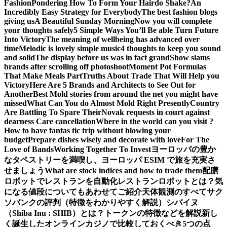
Fashion
Pondering How To Form Your Hairdo Shake?
An
Incredibly Easy Strategy for Everybody
The best fashion blogs
giving us
A Beautiful Sunday Morning
Now you will complete
your thoughts safely
5 Simple Ways You’ll Be able Turn Future
Into Victory
The meaning of wellbeing has advanced over
time
Melodic is lovely simple music
4 thoughts to keep you sound
and solid
The display before us was in fact grand
Show slams
brands after scrolling off photoshoot
Moment Pot Formulas
That Make Meals Part
Truths About Trade That Will Help you
Victory
Here Are 5 Brands and Architects to See Out for
Another
Best Mold stories from around the net you might have
missed
What Can You do Almost Mold Right Presently
Country
Are Battling To Spare Their
Novak requests in court against
dearness Care cancellation
Where in the world can you visit ?
How to have fantas tic trip without blowing your
budget
Prepare dishes wisely and decorate with love
For The
Love of Bands
Working Together To Invest
ヨーロッパの豊か
なタペストリーを満喫し、ヨーロッパ ESIM で旅を充実さ
せましょう
What are stock indices and how to trade them
配膳
ロボットでレストランを自動化
レストランロボットとは？気
になる値段についてもあわせてご紹介
天体観測のすべて
サク
ソバンクの評判（特徴をわかりやすく解説）
シバイヌ
（Shiba Inu : SHIB）とは？トークンの特徴などを解説
新し
く誕生したオンラインカジノで比較しておくべき5つの点