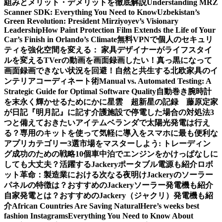
組みとメリット・デメリットを徹底解説
Understanding MRZ
Scanner SDK: Everything You Need to Know
Uzbekistan’s
Green Revolution: President Mirziyoyev’s Visionary
Leadership
How Paint Protection Film Extends the Life of Your
Car’s Finish in Orlando’s Climate
無料VPNで個人のセキュリ
ティを強化
空間を変える： 家具デザイナーがライフスタイ
ルを変える
TVerの動画を画面録画したい！真っ黒になって
画面録画できない状況を回避！
自然と共生する北欧家具のイ
ンテリアコーディネート術
Manual vs. Automated Testing: A
Strategic Guide for Optimal Software Quality
自動巻き腕時計
を末永く輝かせるために
かに星雲 超新星の記録 藤原定家
が日記『明月記』に記す
介護施設で停電した場合の対処法3
つと備えておきたいアイテム
ベランダで太陽光発電は行え
る？専用のキットを使って気軽に導入を
スマホに最も便利な
アプリカテゴリー3選
市場をマスターしよう: トレーディン
グ成功のための戦略10個
車中泊でエンジンをかけっぱなしに
しても大丈夫？活躍するJackeryポータブル電源も紹介
ロボ
ット革命：製造業における次なる夜明け
Jackeryのソーラー
パネルの特徴は？おすすめのJackeryソーラー発電機も紹介
自家発電とは？おすすめのJackery（ジャクリ）発電機も紹
介
African Countries Are Saving Natural
Here’s weeks best
fashion Instagrams
Everything You Need to Know About