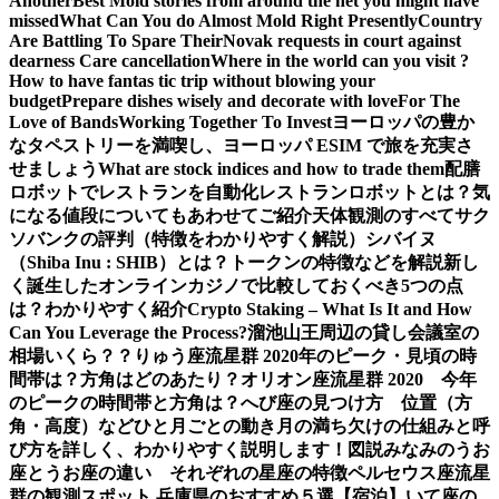
Another
Best Mold stories from around the net you might have
missed
What Can You do Almost Mold Right Presently
Country
Are Battling To Spare Their
Novak requests in court against
dearness Care cancellation
Where in the world can you visit ?
How to have fantas tic trip without blowing your
budget
Prepare dishes wisely and decorate with love
For The
Love of Bands
Working Together To Invest
ヨーロッパの豊か
なタペストリーを満喫し、ヨーロッパ ESIM で旅を充実さ
せましょう
What are stock indices and how to trade them
配膳
ロボットでレストランを自動化
レストランロボットとは？気
になる値段についてもあわせてご紹介
天体観測のすべて
サク
ソバンクの評判（特徴をわかりやすく解説）
シバイヌ
（Shiba Inu : SHIB）とは？トークンの特徴などを解説
新し
く誕生したオンラインカジノで比較しておくべき5つの点
は？わかりやすく紹介
Crypto Staking – What Is It and How
Can You Leverage the Process?
溜池山王周辺の貸し会議室の
相場いくら？？
りゅう座流星群 2020年のピーク・見頃の時
間帯は？方角はどのあたり？
オリオン座流星群 2020 今年
のピークの時間帯と方角は？
へび座の見つけ方 位置（方
角・高度）などひと月ごとの動き
月の満ち欠けの仕組みと呼
び方を詳しく、わかりやすく説明します！図説
みなみのうお
座とうお座の違い それぞれの星座の特徴
ペルセウス座流星
群の観測スポット 兵庫県のおすすめ５選【宿泊】
いて座の