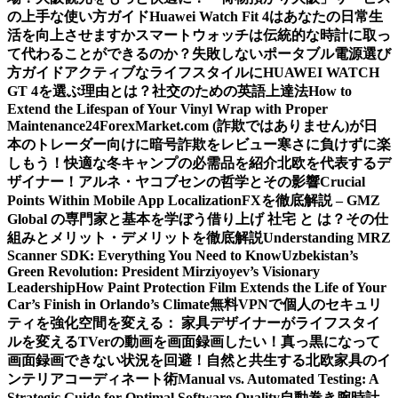
の上手な使い方ガイド
Huawei Watch Fit 4はあなたの日常生
活を向上させますか
スマートウォッチは伝統的な時計に取っ
て代わることができるのか？
失敗しないポータブル電源選び
方ガイド
アクティブなライフスタイルにHUAWEI WATCH
GT 4を選ぶ理由とは？
社交のための英語上達法
How to
Extend the Lifespan of Your Vinyl Wrap with Proper
Maintenance
24ForexMarket.com (詐欺ではありません)が日
本のトレーダー向けに暗号詐欺をレビュー
寒さに負けずに楽
しもう！快適な冬キャンプの必需品を紹介
北欧を代表するデ
ザイナー！アルネ・ヤコブセンの哲学とその影響
Crucial
Points Within Mobile App Localization
FXを徹底解説 – GMZ
Global の専門家と基本を学ぼう
借り上げ 社宅 と は？その仕
組みとメリット・デメリットを徹底解説
Understanding MRZ
Scanner SDK: Everything You Need to Know
Uzbekistan’s
Green Revolution: President Mirziyoyev’s Visionary
Leadership
How Paint Protection Film Extends the Life of Your
Car’s Finish in Orlando’s Climate
無料VPNで個人のセキュリ
ティを強化
空間を変える： 家具デザイナーがライフスタイ
ルを変える
TVerの動画を画面録画したい！真っ黒になって
画面録画できない状況を回避！
自然と共生する北欧家具のイ
ンテリアコーディネート術
Manual vs. Automated Testing: A
Strategic Guide for Optimal Software Quality
自動巻き腕時計