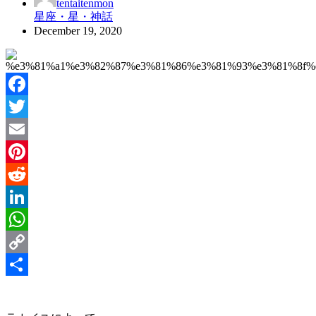
tentaitenmon
星座・星・神話
December 19, 2020
Facebook
Twitter
Email
Pinterest
Reddit
LinkedIn
WhatsApp
Copy
Link
Share