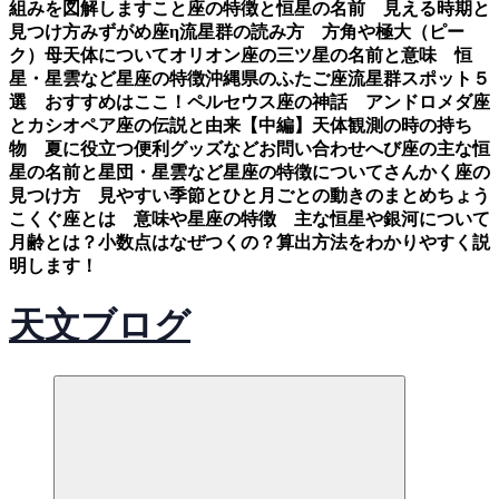
組みを図解します
こと座の特徴と恒星の名前 見える時期と
見つけ方
みずがめ座η流星群の読み方 方角や極大（ピー
ク）母天体について
オリオン座の三ツ星の名前と意味 恒
星・星雲など星座の特徴
沖縄県のふたご座流星群スポット５
選 おすすめはここ！
ペルセウス座の神話 アンドロメダ座
とカシオペア座の伝説と由来【中編】
天体観測の時の持ち
物 夏に役立つ便利グッズなど
お問い合わせ
へび座の主な恒
星の名前と星団・星雲など星座の特徴について
さんかく座の
見つけ方 見やすい季節とひと月ごとの動きのまとめ
ちょう
こくぐ座とは 意味や星座の特徴 主な恒星や銀河について
月齢とは？小数点はなぜつくの？算出方法をわかりやすく説
明します！
天文ブログ