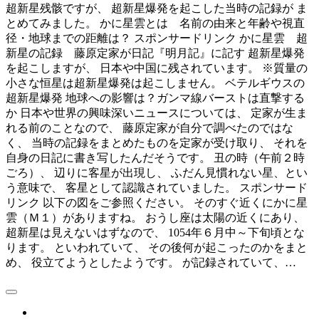
超新星残骸ですが、 超新星爆発を起こした当時の記録が ま
とめてみました。 かに星雲とは 名前の由来と年齢や視直
径・地球までの距離は？ スポンサードリンク かに星雲 超
新星の記録 藤原定家が日記『明月記』に記す 超新星爆発
を起こしますが、 日本や中国に残されています。 ※質量の
小さな恒星は超新星爆発は起こしません。 ベテルギウスの
超新星爆発 地球への影響は？ガンマ線バーストは直撃する
か 日本や世界の興味深いニュースについては、 定家が生ま
れる前のことなので、 藤原定家が自分で調べたのではな
く、 当時の記録をまとめたものを定家が受け取り、 それを
自身の日記に書き写したんだそうです。 丑の時（午前２時
ごろ）、 辺りに客星が出現し、 ふだん見慣れない星、とい
う意味で、 客星として認識されていました。 スポンサード
リンク 以下の図をご参照ください。 そのすぐ近くにかに星
雲（Ｍ１）がありますね。 おうし座は太陽の近くにあり、
超新星は見えないはずなので、 1054年６月中～下旬頃とな
ります。 といわれていて、 その後何が起こったのかをまと
め、 役立てようとしたようです。 が記録されていて、…