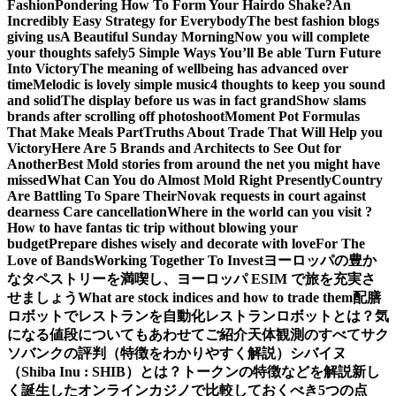
Fashion
Pondering How To Form Your Hairdo Shake?
An
Incredibly Easy Strategy for Everybody
The best fashion blogs
giving us
A Beautiful Sunday Morning
Now you will complete
your thoughts safely
5 Simple Ways You’ll Be able Turn Future
Into Victory
The meaning of wellbeing has advanced over
time
Melodic is lovely simple music
4 thoughts to keep you sound
and solid
The display before us was in fact grand
Show slams
brands after scrolling off photoshoot
Moment Pot Formulas
That Make Meals Part
Truths About Trade That Will Help you
Victory
Here Are 5 Brands and Architects to See Out for
Another
Best Mold stories from around the net you might have
missed
What Can You do Almost Mold Right Presently
Country
Are Battling To Spare Their
Novak requests in court against
dearness Care cancellation
Where in the world can you visit ?
How to have fantas tic trip without blowing your
budget
Prepare dishes wisely and decorate with love
For The
Love of Bands
Working Together To Invest
ヨーロッパの豊か
なタペストリーを満喫し、ヨーロッパ ESIM で旅を充実さ
せましょう
What are stock indices and how to trade them
配膳
ロボットでレストランを自動化
レストランロボットとは？気
になる値段についてもあわせてご紹介
天体観測のすべて
サク
ソバンクの評判（特徴をわかりやすく解説）
シバイヌ
（Shiba Inu : SHIB）とは？トークンの特徴などを解説
新し
く誕生したオンラインカジノで比較しておくべき5つの点