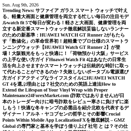
Skip
Sun. Aug 9th, 2026
to
Trending News:
サファイア ガラス スマート ウォッチで叶え
content
る、軽量大画面と健康管理を両立する忙しい毎日の注目モデ
ル
watch fit 5で毎日が変わる！軽さと大画面、健康管理を両
立する新定番スマートウォッチ徹底解説
妥協しないランナー
のための新基準：HUAWEI WATCH GT Runner 2がもたら
す「数値化」の革命
世界初！超軽量でプロ仕様のスマートラ
ンニングウォッチ【HUAWEI Watch GT Runner 2】が登
場！
大阪観光をもっと快適に！「荷物預かり大阪」サービス
の上手な使い方ガイド
Huawei Watch Fit 4はあなたの日常生
活を向上させますか
スマートウォッチは伝統的な時計に取っ
て代わることができるのか？
失敗しないポータブル電源選び
方ガイド
アクティブなライフスタイルにHUAWEI WATCH
GT 4を選ぶ理由とは？
社交のための英語上達法
How to
Extend the Lifespan of Your Vinyl Wrap with Proper
Maintenance
24ForexMarket.com (詐欺ではありません)が日
本のトレーダー向けに暗号詐欺をレビュー
寒さに負けずに楽
しもう！快適な冬キャンプの必需品を紹介
北欧を代表するデ
ザイナー！アルネ・ヤコブセンの哲学とその影響
Crucial
Points Within Mobile App Localization
FXを徹底解説 – GMZ
Global の専門家と基本を学ぼう
借り上げ 社宅 と は？その仕