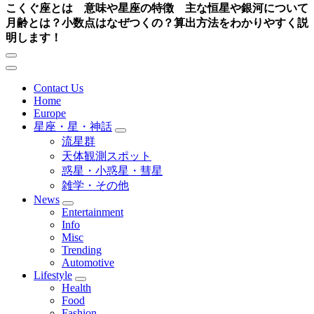
こくぐ座とは 意味や星座の特徴 主な恒星や銀河について
月齢とは？小数点はなぜつくの？算出方法をわかりやすく説
明します！
Contact Us
Home
Europe
星座・星・神話
流星群
天体観測スポット
惑星・小惑星・彗星
雑学・その他
News
Entertainment
Info
Misc
Trending
Automotive
Lifestyle
Health
Food
Fashion