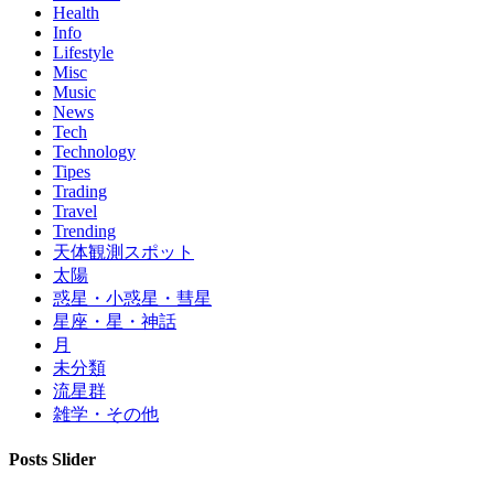
Health
Info
Lifestyle
Misc
Music
News
Tech
Technology
Tipes
Trading
Travel
Trending
天体観測スポット
太陽
惑星・小惑星・彗星
星座・星・神話
月
未分類
流星群
雑学・その他
Posts Slider