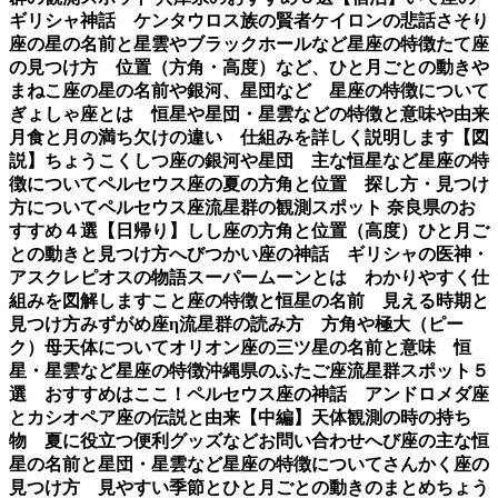
ギリシャ神話 ケンタウロス族の賢者ケイロンの悲話
さそり
座の星の名前と星雲やブラックホールなど星座の特徴
たて座
の見つけ方 位置（方角・高度）など、ひと月ごとの動き
や
まねこ座の星の名前や銀河、星団など 星座の特徴について
ぎょしゃ座とは 恒星や星団・星雲などの特徴と意味や由来
月食と月の満ち欠けの違い 仕組みを詳しく説明します【図
説】
ちょうこくしつ座の銀河や星団 主な恒星など星座の特
徴について
ペルセウス座の夏の方角と位置 探し方・見つけ
方について
ペルセウス座流星群の観測スポット 奈良県のお
すすめ４選【日帰り】
しし座の方角と位置（高度）ひと月ご
との動きと見つけ方
へびつかい座の神話 ギリシャの医神・
アスクレピオスの物語
スーパームーンとは わかりやすく仕
組みを図解します
こと座の特徴と恒星の名前 見える時期と
見つけ方
みずがめ座η流星群の読み方 方角や極大（ピー
ク）母天体について
オリオン座の三ツ星の名前と意味 恒
星・星雲など星座の特徴
沖縄県のふたご座流星群スポット５
選 おすすめはここ！
ペルセウス座の神話 アンドロメダ座
とカシオペア座の伝説と由来【中編】
天体観測の時の持ち
物 夏に役立つ便利グッズなど
お問い合わせ
へび座の主な恒
星の名前と星団・星雲など星座の特徴について
さんかく座の
見つけ方 見やすい季節とひと月ごとの動きのまとめ
ちょう