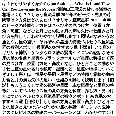
は？わかりやすく紹介
Crypto Staking – What Is It and How
Can You Leverage the Process?
溜池山王周辺の貸し会議室の
相場いくら？？
りゅう座流星群 2020年のピーク・見頃の時
間帯は？方角はどのあたり？
オリオン座流星群 2020 今年
のピークの時間帯と方角は？
へび座の見つけ方 位置（方
角・高度）などひと月ごとの動き
月の満ち欠けの仕組みと呼
び方を詳しく、わかりやすく説明します！図説
みなみのうお
座とうお座の違い それぞれの星座の特徴
ペルセウス座流星
群の観測スポット 兵庫県のおすすめ５選【宿泊】
いて座の
ギリシャ神話 ケンタウロス族の賢者ケイロンの悲話
さそり
座の星の名前と星雲やブラックホールなど星座の特徴
たて座
の見つけ方 位置（方角・高度）など、ひと月ごとの動き
や
まねこ座の星の名前や銀河、星団など 星座の特徴について
ぎょしゃ座とは 恒星や星団・星雲などの特徴と意味や由来
月食と月の満ち欠けの違い 仕組みを詳しく説明します【図
説】
ちょうこくしつ座の銀河や星団 主な恒星など星座の特
徴について
ペルセウス座の夏の方角と位置 探し方・見つけ
方について
ペルセウス座流星群の観測スポット 奈良県のお
すすめ４選【日帰り】
しし座の方角と位置（高度）ひと月ご
との動きと見つけ方
へびつかい座の神話 ギリシャの医神・
アスクレピオスの物語
スーパームーンとは わかりやすく仕