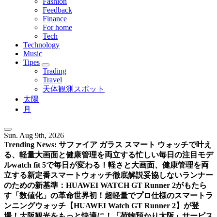
Fashion
Feedback
Finance
For home
Tech
Technology
Music
Tipes
Trading
Travel
天体観測スポット
太陽
月
Sun. Aug 9th, 2026
Trending News:
サファイア ガラス スマート ウォッチで叶え
る、軽量大画面と健康管理を両立する忙しい毎日の注目モデ
ル
watch fit 5で毎日が変わる！軽さと大画面、健康管理を両
立する新定番スマートウォッチ徹底解説
妥協しないランナー
のための新基準：HUAWEI WATCH GT Runner 2がもたら
す「数値化」の革命
世界初！超軽量でプロ仕様のスマートラ
ンニングウォッチ【HUAWEI Watch GT Runner 2】が登
場！
大阪観光をもっと快適に！「荷物預かり大阪」サービス