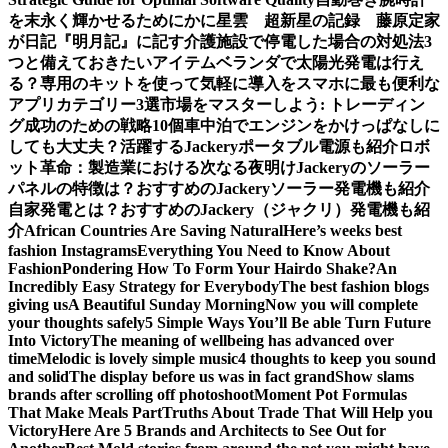
を末永く輝かせるために
かに星雲 超新星の記録 藤原定家
が日記『明月記』に記す
介護施設で停電した場合の対処法3
つと備えておきたいアイテム
ベランダで太陽光発電は行え
る？専用のキットを使って気軽に導入を
スマホに最も便利な
アプリカテゴリー3選
市場をマスターしよう: トレーディン
グ成功のための戦略10個
車中泊でエンジンをかけっぱなしに
しても大丈夫？活躍するJackeryポータブル電源も紹介
ロボ
ット革命：製造業における次なる夜明け
Jackeryのソーラー
パネルの特徴は？おすすめのJackeryソーラー発電機も紹介
自家発電とは？おすすめのJackery（ジャクリ）発電機も紹
介
African Countries Are Saving Natural
Here’s weeks best
fashion Instagrams
Everything You Need to Know About
Fashion
Pondering How To Form Your Hairdo Shake?
An
Incredibly Easy Strategy for Everybody
The best fashion blogs
giving us
A Beautiful Sunday Morning
Now you will complete
your thoughts safely
5 Simple Ways You’ll Be able Turn Future
Into Victory
The meaning of wellbeing has advanced over
time
Melodic is lovely simple music
4 thoughts to keep you sound
and solid
The display before us was in fact grand
Show slams
brands after scrolling off photoshoot
Moment Pot Formulas
That Make Meals Part
Truths About Trade That Will Help you
Victory
Here Are 5 Brands and Architects to See Out for