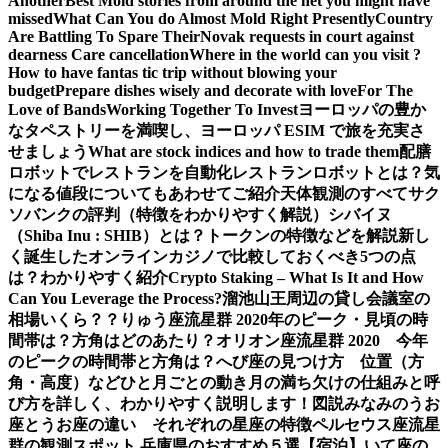
Another
Best Mold stories from around the net you might have
missed
What Can You do Almost Mold Right Presently
Country
Are Battling To Spare Their
Novak requests in court against
dearness Care cancellation
Where in the world can you visit ?
How to have fantas tic trip without blowing your
budget
Prepare dishes wisely and decorate with love
For The
Love of Bands
Working Together To Invest
ヨーロッパの豊か
なタペストリーを満喫し、ヨーロッパ ESIM で旅を充実さ
せましょう
What are stock indices and how to trade them
配膳
ロボットでレストランを自動化
レストランロボットとは？気
になる値段についてもあわせてご紹介
天体観測のすべて
サク
ソバンクの評判（特徴をわかりやすく解説）
シバイヌ
（Shiba Inu : SHIB）とは？トークンの特徴などを解説
新し
く誕生したオンラインカジノで比較しておくべき5つの点
は？わかりやすく紹介
Crypto Staking – What Is It and How
Can You Leverage the Process?
溜池山王周辺の貸し会議室の
相場いくら？？
りゅう座流星群 2020年のピーク・見頃の時
間帯は？方角はどのあたり？
オリオン座流星群 2020 今年
のピークの時間帯と方角は？
へび座の見つけ方 位置（方
角・高度）などひと月ごとの動き
月の満ち欠けの仕組みと呼
び方を詳しく、わかりやすく説明します！図説
みなみのうお
座とうお座の違い それぞれの星座の特徴
ペルセウス座流星
群の観測スポット 兵庫県のおすすめ５選【宿泊】
いて座の