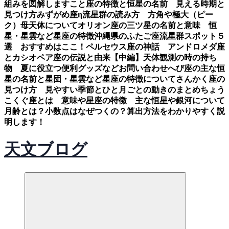
組みを図解します
こと座の特徴と恒星の名前 見える時期と
見つけ方
みずがめ座η流星群の読み方 方角や極大（ピー
ク）母天体について
オリオン座の三ツ星の名前と意味 恒
星・星雲など星座の特徴
沖縄県のふたご座流星群スポット５
選 おすすめはここ！
ペルセウス座の神話 アンドロメダ座
とカシオペア座の伝説と由来【中編】
天体観測の時の持ち
物 夏に役立つ便利グッズなど
お問い合わせ
へび座の主な恒
星の名前と星団・星雲など星座の特徴について
さんかく座の
見つけ方 見やすい季節とひと月ごとの動きのまとめ
ちょう
こくぐ座とは 意味や星座の特徴 主な恒星や銀河について
月齢とは？小数点はなぜつくの？算出方法をわかりやすく説
明します！
天文ブログ