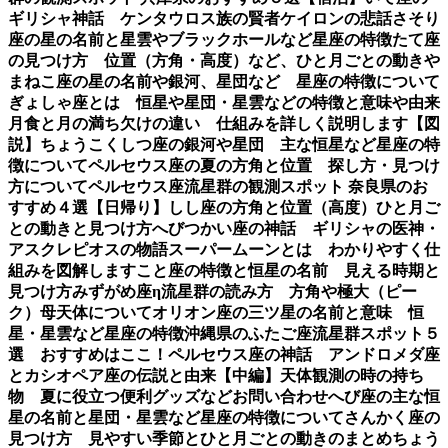
ギリシャ神話 ケンタウロス族の賢者ケイロンの悲話
さそり
座の星の名前と星雲やブラックホールなど星座の特徴
たて座
の見つけ方 位置（方角・高度）など、ひと月ごとの動き
や
まねこ座の星の名前や銀河、星団など 星座の特徴について
ぎょしゃ座とは 恒星や星団・星雲などの特徴と意味や由来
月食と月の満ち欠けの違い 仕組みを詳しく説明します【図
説】
ちょうこくしつ座の銀河や星団 主な恒星など星座の特
徴について
ペルセウス座の夏の方角と位置 探し方・見つけ
方について
ペルセウス座流星群の観測スポット 奈良県のお
すすめ４選【日帰り】
しし座の方角と位置（高度）ひと月ご
との動きと見つけ方
へびつかい座の神話 ギリシャの医神・
アスクレピオスの物語
スーパームーンとは わかりやすく仕
組みを図解します
こと座の特徴と恒星の名前 見える時期と
見つけ方
みずがめ座η流星群の読み方 方角や極大（ピー
ク）母天体について
オリオン座の三ツ星の名前と意味 恒
星・星雲など星座の特徴
沖縄県のふたご座流星群スポット５
選 おすすめはここ！
ペルセウス座の神話 アンドロメダ座
とカシオペア座の伝説と由来【中編】
天体観測の時の持ち
物 夏に役立つ便利グッズなど
お問い合わせ
へび座の主な恒
星の名前と星団・星雲など星座の特徴について
さんかく座の
見つけ方 見やすい季節とひと月ごとの動きのまとめ
ちょう