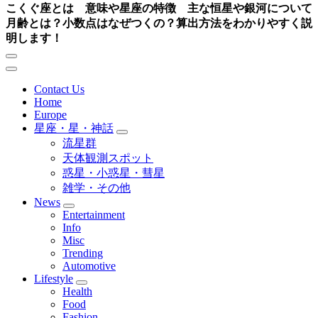
こくぐ座とは 意味や星座の特徴 主な恒星や銀河について
月齢とは？小数点はなぜつくの？算出方法をわかりやすく説
明します！
Contact Us
Home
Europe
星座・星・神話
流星群
天体観測スポット
惑星・小惑星・彗星
雑学・その他
News
Entertainment
Info
Misc
Trending
Automotive
Lifestyle
Health
Food
Fashion