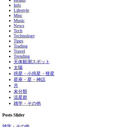
Health
Info
Lifestyle
Misc
Music
News
Tech
Technology
Tipes
Trading
Travel
Trending
天体観測スポット
太陽
惑星・小惑星・彗星
星座・星・神話
月
未分類
流星群
雑学・その他
Posts Slider
雑学・その他