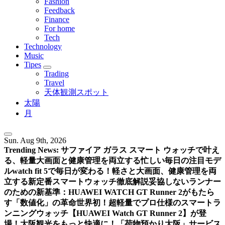
Fashion
Feedback
Finance
For home
Tech
Technology
Music
Tipes
Trading
Travel
天体観測スポット
太陽
月
Sun. Aug 9th, 2026
Trending News:
サファイア ガラス スマート ウォッチで叶え
る、軽量大画面と健康管理を両立する忙しい毎日の注目モデ
ル
watch fit 5で毎日が変わる！軽さと大画面、健康管理を両
立する新定番スマートウォッチ徹底解説
妥協しないランナー
のための新基準：HUAWEI WATCH GT Runner 2がもたら
す「数値化」の革命
世界初！超軽量でプロ仕様のスマートラ
ンニングウォッチ【HUAWEI Watch GT Runner 2】が登
場！
大阪観光をもっと快適に！「荷物預かり大阪」サービス