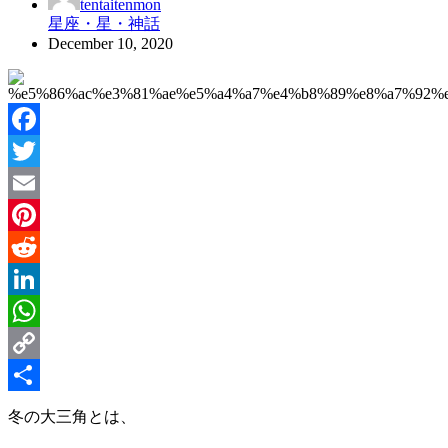
tentaitenmon
星座・星・神話
December 10, 2020
Facebook
Twitter
Email
Pinterest
Reddit
LinkedIn
WhatsApp
Copy
Link
Share
冬の大三角とは、