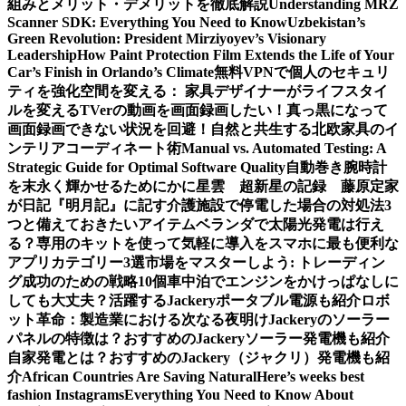
組みとメリット・デメリットを徹底解説
Understanding MRZ
Scanner SDK: Everything You Need to Know
Uzbekistan’s
Green Revolution: President Mirziyoyev’s Visionary
Leadership
How Paint Protection Film Extends the Life of Your
Car’s Finish in Orlando’s Climate
無料VPNで個人のセキュリ
ティを強化
空間を変える： 家具デザイナーがライフスタイ
ルを変える
TVerの動画を画面録画したい！真っ黒になって
画面録画できない状況を回避！
自然と共生する北欧家具のイ
ンテリアコーディネート術
Manual vs. Automated Testing: A
Strategic Guide for Optimal Software Quality
自動巻き腕時計
を末永く輝かせるために
かに星雲 超新星の記録 藤原定家
が日記『明月記』に記す
介護施設で停電した場合の対処法3
つと備えておきたいアイテム
ベランダで太陽光発電は行え
る？専用のキットを使って気軽に導入を
スマホに最も便利な
アプリカテゴリー3選
市場をマスターしよう: トレーディン
グ成功のための戦略10個
車中泊でエンジンをかけっぱなしに
しても大丈夫？活躍するJackeryポータブル電源も紹介
ロボ
ット革命：製造業における次なる夜明け
Jackeryのソーラー
パネルの特徴は？おすすめのJackeryソーラー発電機も紹介
自家発電とは？おすすめのJackery（ジャクリ）発電機も紹
介
African Countries Are Saving Natural
Here’s weeks best
fashion Instagrams
Everything You Need to Know About