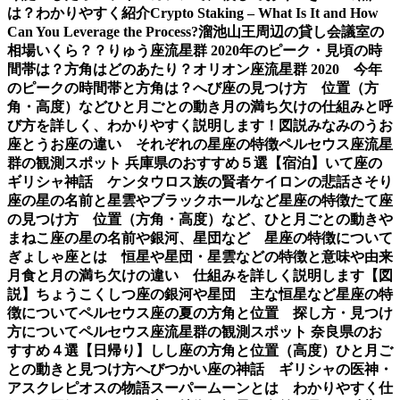
は？わかりやすく紹介
Crypto Staking – What Is It and How
Can You Leverage the Process?
溜池山王周辺の貸し会議室の
相場いくら？？
りゅう座流星群 2020年のピーク・見頃の時
間帯は？方角はどのあたり？
オリオン座流星群 2020 今年
のピークの時間帯と方角は？
へび座の見つけ方 位置（方
角・高度）などひと月ごとの動き
月の満ち欠けの仕組みと呼
び方を詳しく、わかりやすく説明します！図説
みなみのうお
座とうお座の違い それぞれの星座の特徴
ペルセウス座流星
群の観測スポット 兵庫県のおすすめ５選【宿泊】
いて座の
ギリシャ神話 ケンタウロス族の賢者ケイロンの悲話
さそり
座の星の名前と星雲やブラックホールなど星座の特徴
たて座
の見つけ方 位置（方角・高度）など、ひと月ごとの動き
や
まねこ座の星の名前や銀河、星団など 星座の特徴について
ぎょしゃ座とは 恒星や星団・星雲などの特徴と意味や由来
月食と月の満ち欠けの違い 仕組みを詳しく説明します【図
説】
ちょうこくしつ座の銀河や星団 主な恒星など星座の特
徴について
ペルセウス座の夏の方角と位置 探し方・見つけ
方について
ペルセウス座流星群の観測スポット 奈良県のお
すすめ４選【日帰り】
しし座の方角と位置（高度）ひと月ご
との動きと見つけ方
へびつかい座の神話 ギリシャの医神・
アスクレピオスの物語
スーパームーンとは わかりやすく仕