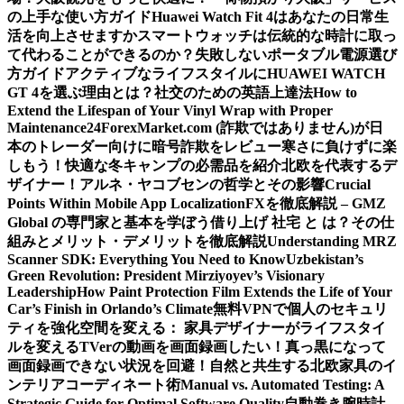
の上手な使い方ガイド
Huawei Watch Fit 4はあなたの日常生
活を向上させますか
スマートウォッチは伝統的な時計に取っ
て代わることができるのか？
失敗しないポータブル電源選び
方ガイド
アクティブなライフスタイルにHUAWEI WATCH
GT 4を選ぶ理由とは？
社交のための英語上達法
How to
Extend the Lifespan of Your Vinyl Wrap with Proper
Maintenance
24ForexMarket.com (詐欺ではありません)が日
本のトレーダー向けに暗号詐欺をレビュー
寒さに負けずに楽
しもう！快適な冬キャンプの必需品を紹介
北欧を代表するデ
ザイナー！アルネ・ヤコブセンの哲学とその影響
Crucial
Points Within Mobile App Localization
FXを徹底解説 – GMZ
Global の専門家と基本を学ぼう
借り上げ 社宅 と は？その仕
組みとメリット・デメリットを徹底解説
Understanding MRZ
Scanner SDK: Everything You Need to Know
Uzbekistan’s
Green Revolution: President Mirziyoyev’s Visionary
Leadership
How Paint Protection Film Extends the Life of Your
Car’s Finish in Orlando’s Climate
無料VPNで個人のセキュリ
ティを強化
空間を変える： 家具デザイナーがライフスタイ
ルを変える
TVerの動画を画面録画したい！真っ黒になって
画面録画できない状況を回避！
自然と共生する北欧家具のイ
ンテリアコーディネート術
Manual vs. Automated Testing: A
Strategic Guide for Optimal Software Quality
自動巻き腕時計