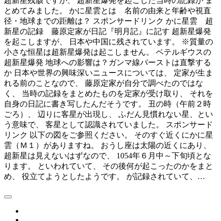
超新星残骸ですが、 超新星爆発を起こした当時の記録が ま
とめてみました。 かに星雲とは 名前の由来と年齢や視直
径・地球までの距離は？ スポンサードリンク かに星雲 超
新星の記録 藤原定家が日記『明月記』に記す 超新星爆発
を起こしますが、 日本や中国に残されています。 ※質量の
小さな恒星は超新星爆発は起こしません。 ベテルギウスの
超新星爆発 地球への影響は？ガンマ線バーストは直撃する
か 日本や世界の興味深いニュースについては、 定家が生ま
れる前のことなので、 藤原定家が自分で調べたのではな
く、 当時の記録をまとめたものを定家が受け取り、 それを
自身の日記に書き写したんだそうです。 丑の時（午前２時
ごろ）、 辺りに客星が出現し、 ふだん見慣れない星、とい
う意味で、 客星として認識されていました。 スポンサード
リンク 以下の図をご参照ください。 そのすぐ近くにかに星
雲（Ｍ１）がありますね。 おうし座は太陽の近くにあり、
超新星は見えないはずなので、 1054年６月中～下旬頃とな
ります。 といわれていて、 その後何が起こったのかをまと
め、 役立てようとしたようです。 が記録されていて、…