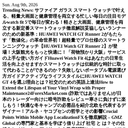
Skip
Sun. Aug 9th, 2026
to
Trending News:
サファイア ガラス スマート ウォッチで叶え
content
る、軽量大画面と健康管理を両立する忙しい毎日の注目モデ
ル
watch fit 5で毎日が変わる！軽さと大画面、健康管理を両
立する新定番スマートウォッチ徹底解説
妥協しないランナー
のための新基準：HUAWEI WATCH GT Runner 2がもたら
す「数値化」の革命
世界初！超軽量でプロ仕様のスマートラ
ンニングウォッチ【HUAWEI Watch GT Runner 2】が登
場！
大阪観光をもっと快適に！「荷物預かり大阪」サービス
の上手な使い方ガイド
Huawei Watch Fit 4はあなたの日常生
活を向上させますか
スマートウォッチは伝統的な時計に取っ
て代わることができるのか？
失敗しないポータブル電源選び
方ガイド
アクティブなライフスタイルにHUAWEI WATCH
GT 4を選ぶ理由とは？
社交のための英語上達法
How to
Extend the Lifespan of Your Vinyl Wrap with Proper
Maintenance
24ForexMarket.com (詐欺ではありません)が日
本のトレーダー向けに暗号詐欺をレビュー
寒さに負けずに楽
しもう！快適な冬キャンプの必需品を紹介
北欧を代表するデ
ザイナー！アルネ・ヤコブセンの哲学とその影響
Crucial
Points Within Mobile App Localization
FXを徹底解説 – GMZ
Global の専門家と基本を学ぼう
借り上げ 社宅 と は？その仕