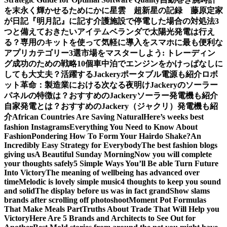
を末永く輝かせるために
かに星雲 超新星の記録 藤原定家
が日記『明月記』に記す
介護施設で停電した場合の対処法3
つと備えておきたいアイテム
ベランダで太陽光発電は行え
る？専用のキットを使って気軽に導入を
スマホに最も便利な
アプリカテゴリー3選
市場をマスターしよう: トレーディン
グ成功のための戦略10個
車中泊でエンジンをかけっぱなしに
しても大丈夫？活躍するJackeryポータブル電源も紹介
ロボ
ット革命：製造業における次なる夜明け
Jackeryのソーラー
パネルの特徴は？おすすめのJackeryソーラー発電機も紹介
自家発電とは？おすすめのJackery（ジャクリ）発電機も紹
介
African Countries Are Saving Natural
Here’s weeks best
fashion Instagrams
Everything You Need to Know About
Fashion
Pondering How To Form Your Hairdo Shake?
An
Incredibly Easy Strategy for Everybody
The best fashion blogs
giving us
A Beautiful Sunday Morning
Now you will complete
your thoughts safely
5 Simple Ways You’ll Be able Turn Future
Into Victory
The meaning of wellbeing has advanced over
time
Melodic is lovely simple music
4 thoughts to keep you sound
and solid
The display before us was in fact grand
Show slams
brands after scrolling off photoshoot
Moment Pot Formulas
That Make Meals Part
Truths About Trade That Will Help you
Victory
Here Are 5 Brands and Architects to See Out for