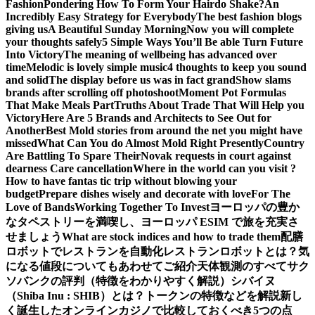
Fashion
Pondering How To Form Your Hairdo Shake?
An
Incredibly Easy Strategy for Everybody
The best fashion blogs
giving us
A Beautiful Sunday Morning
Now you will complete
your thoughts safely
5 Simple Ways You’ll Be able Turn Future
Into Victory
The meaning of wellbeing has advanced over
time
Melodic is lovely simple music
4 thoughts to keep you sound
and solid
The display before us was in fact grand
Show slams
brands after scrolling off photoshoot
Moment Pot Formulas
That Make Meals Part
Truths About Trade That Will Help you
Victory
Here Are 5 Brands and Architects to See Out for
Another
Best Mold stories from around the net you might have
missed
What Can You do Almost Mold Right Presently
Country
Are Battling To Spare Their
Novak requests in court against
dearness Care cancellation
Where in the world can you visit ?
How to have fantas tic trip without blowing your
budget
Prepare dishes wisely and decorate with love
For The
Love of Bands
Working Together To Invest
ヨーロッパの豊か
なタペストリーを満喫し、ヨーロッパ ESIM で旅を充実さ
せましょう
What are stock indices and how to trade them
配膳
ロボットでレストランを自動化
レストランロボットとは？気
になる値段についてもあわせてご紹介
天体観測のすべて
サク
ソバンクの評判（特徴をわかりやすく解説）
シバイヌ
（Shiba Inu : SHIB）とは？トークンの特徴などを解説
新し
く誕生したオンラインカジノで比較しておくべき5つの点