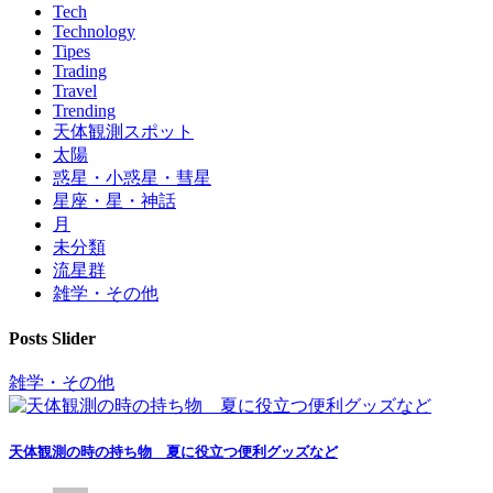
Tech
Technology
Tipes
Trading
Travel
Trending
天体観測スポット
太陽
惑星・小惑星・彗星
星座・星・神話
月
未分類
流星群
雑学・その他
Posts Slider
雑学・その他
天体観測の時の持ち物 夏に役立つ便利グッズなど