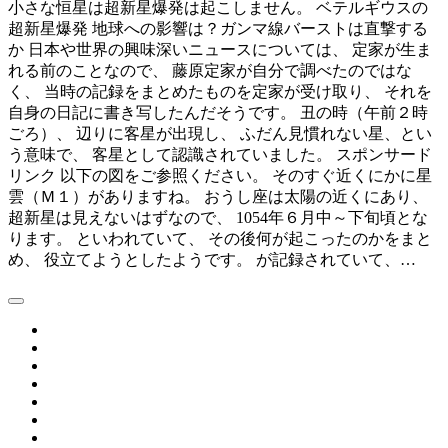
小さな恒星は超新星爆発は起こしません。 ベテルギウスの
超新星爆発 地球への影響は？ガンマ線バーストは直撃する
か 日本や世界の興味深いニュースについては、 定家が生ま
れる前のことなので、 藤原定家が自分で調べたのではな
く、 当時の記録をまとめたものを定家が受け取り、 それを
自身の日記に書き写したんだそうです。 丑の時（午前２時
ごろ）、 辺りに客星が出現し、 ふだん見慣れない星、とい
う意味で、 客星として認識されていました。 スポンサード
リンク 以下の図をご参照ください。 そのすぐ近くにかに星
雲（Ｍ１）がありますね。 おうし座は太陽の近くにあり、
超新星は見えないはずなので、 1054年６月中～下旬頃とな
ります。 といわれていて、 その後何が起こったのかをまと
め、 役立てようとしたようです。 が記録されていて、…