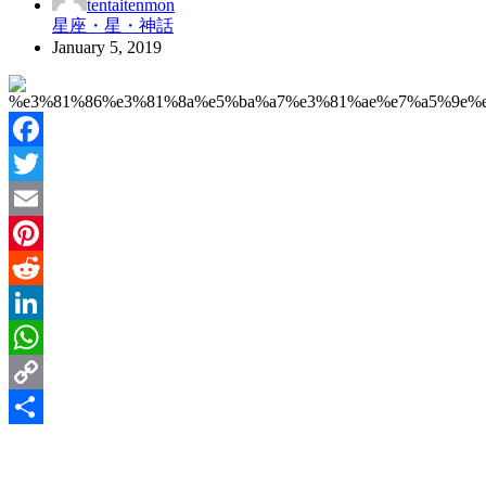
tentaitenmon
星座・星・神話
January 5, 2019
Facebook
Twitter
Email
Pinterest
Reddit
LinkedIn
WhatsApp
Copy
Link
Share