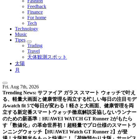
Fashion
Feedback
Finance
For home
Tech
Technology
Music
Tipes
Trading
Travel
天体観測スポット
太陽
月
Fri. Aug 7th, 2026
Trending News:
サファイア ガラス スマート ウォッチで叶え
る、軽量大画面と健康管理を両立する忙しい毎日の注目モデ
ル
watch fit 5で毎日が変わる！軽さと大画面、健康管理を両
立する新定番スマートウォッチ徹底解説
妥協しないランナー
のための新基準：HUAWEI WATCH GT Runner 2がもたら
す「数値化」の革命
世界初！超軽量でプロ仕様のスマートラ
ンニングウォッチ【HUAWEI Watch GT Runner 2】が登
場！
大阪観光をもっと快適に！「荷物預かり大阪」サービス