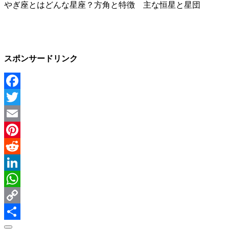
やぎ座とはどんな星座？方角と特徴 主な恒星と星団
スポンサードリンク
Facebook
Twitter
Email
Pinterest
Reddit
LinkedIn
WhatsApp
Copy
Link
Share