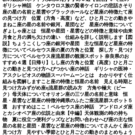
ギリシャ神話 ケンタウロス族の賢者ケイロンの悲話
さそり
座の星の名前と星雲やブラックホールなど星座の特徴
たて座
の見つけ方 位置（方角・高度）など、ひと月ごとの動き
や
まねこ座の星の名前や銀河、星団など 星座の特徴について
ぎょしゃ座とは 恒星や星団・星雲などの特徴と意味や由来
月食と月の満ち欠けの違い 仕組みを詳しく説明します【図
説】
ちょうこくしつ座の銀河や星団 主な恒星など星座の特
徴について
ペルセウス座の夏の方角と位置 探し方・見つけ
方について
ペルセウス座流星群の観測スポット 奈良県のお
すすめ４選【日帰り】
しし座の方角と位置（高度）ひと月ご
との動きと見つけ方
へびつかい座の神話 ギリシャの医神・
アスクレピオスの物語
スーパームーンとは わかりやすく仕
組みを図解します
こと座の特徴と恒星の名前 見える時期と
見つけ方
みずがめ座η流星群の読み方 方角や極大（ピー
ク）母天体について
オリオン座の三ツ星の名前と意味 恒
星・星雲など星座の特徴
沖縄県のふたご座流星群スポット５
選 おすすめはここ！
ペルセウス座の神話 アンドロメダ座
とカシオペア座の伝説と由来【中編】
天体観測の時の持ち
物 夏に役立つ便利グッズなど
お問い合わせ
へび座の主な恒
星の名前と星団・星雲など星座の特徴について
さんかく座の
見つけ方 見やすい季節とひと月ごとの動きのまとめ
ちょう