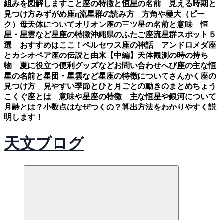
組みを図解します
こと座の特徴と恒星の名前 見える時期と
見つけ方
みずがめ座η流星群の読み方 方角や極大（ピー
ク）母天体について
オリオン座の三ツ星の名前と意味 恒
星・星雲など星座の特徴
沖縄県のふたご座流星群スポット５
選 おすすめはここ！
ペルセウス座の神話 アンドロメダ座
とカシオペア座の伝説と由来【中編】
天体観測の時の持ち
物 夏に役立つ便利グッズなど
お問い合わせ
へび座の主な恒
星の名前と星団・星雲など星座の特徴について
さんかく座の
見つけ方 見やすい季節とひと月ごとの動きのまとめ
ちょう
こくぐ座とは 意味や星座の特徴 主な恒星や銀河について
月齢とは？小数点はなぜつくの？算出方法をわかりやすく説
明します！
天文ブログ