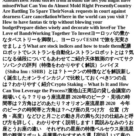
Another
Best Mold stories from around the net you might have
missed
What Can You do Almost Mold Right Presently
Country
Are Battling To Spare Their
Novak requests in court against
dearness Care cancellation
Where in the world can you visit ?
How to have fantas tic trip without blowing your
budget
Prepare dishes wisely and decorate with love
For The
Love of Bands
Working Together To Invest
ヨーロッパの豊か
なタペストリーを満喫し、ヨーロッパ ESIM で旅を充実さ
せましょう
What are stock indices and how to trade them
配膳
ロボットでレストランを自動化
レストランロボットとは？気
になる値段についてもあわせてご紹介
天体観測のすべて
サク
ソバンクの評判（特徴をわかりやすく解説）
シバイヌ
（Shiba Inu : SHIB）とは？トークンの特徴などを解説
新し
く誕生したオンラインカジノで比較しておくべき5つの点
は？わかりやすく紹介
Crypto Staking – What Is It and How
Can You Leverage the Process?
溜池山王周辺の貸し会議室の
相場いくら？？
りゅう座流星群 2020年のピーク・見頃の時
間帯は？方角はどのあたり？
オリオン座流星群 2020 今年
のピークの時間帯と方角は？
へび座の見つけ方 位置（方
角・高度）などひと月ごとの動き
月の満ち欠けの仕組みと呼
び方を詳しく、わかりやすく説明します！図説
みなみのうお
座とうお座の違い それぞれの星座の特徴
ペルセウス座流星
群の観測スポット 兵庫県のおすすめ５選【宿泊】
いて座の