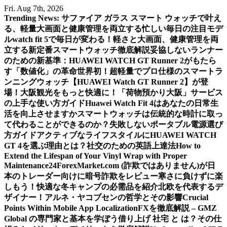
Skip
Fri. Aug 7th, 2026
to
Trending News:
サファイア ガラス スマート ウォッチで叶え
content
る、軽量大画面と健康管理を両立する忙しい毎日の注目モデ
ル
watch fit 5で毎日が変わる！軽さと大画面、健康管理を両
立する新定番スマートウォッチ徹底解説
妥協しないランナー
のための新基準：HUAWEI WATCH GT Runner 2がもたら
す「数値化」の革命
世界初！超軽量でプロ仕様のスマートラ
ンニングウォッチ【HUAWEI Watch GT Runner 2】が登
場！
大阪観光をもっと快適に！「荷物預かり大阪」サービス
の上手な使い方ガイド
Huawei Watch Fit 4はあなたの日常生
活を向上させますか
スマートウォッチは伝統的な時計に取っ
て代わることができるのか？
失敗しないポータブル電源選び
方ガイド
アクティブなライフスタイルにHUAWEI WATCH
GT 4を選ぶ理由とは？
社交のための英語上達法
How to
Extend the Lifespan of Your Vinyl Wrap with Proper
Maintenance
24ForexMarket.com (詐欺ではありません)が日
本のトレーダー向けに暗号詐欺をレビュー
寒さに負けずに楽
しもう！快適な冬キャンプの必需品を紹介
北欧を代表するデ
ザイナー！アルネ・ヤコブセンの哲学とその影響
Crucial
Points Within Mobile App Localization
FXを徹底解説 – GMZ
Global の専門家と基本を学ぼう
借り上げ 社宅 と は？その仕