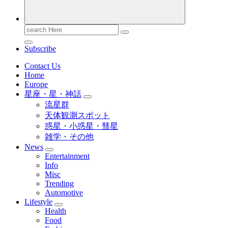
Search
for:
Subscribe
Contact Us
Home
Europe
星座・星・神話
流星群
天体観測スポット
惑星・小惑星・彗星
雑学・その他
News
Entertainment
Info
Misc
Trending
Automotive
Lifestyle
Health
Food