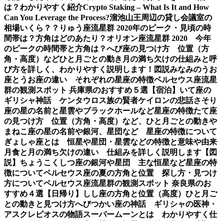
は？わかりやすく紹介
Crypto Staking – What Is It and How
Can You Leverage the Process?
溜池山王周辺の貸し会議室の
相場いくら？？
りゅう座流星群 2020年のピーク・見頃の時
間帯は？方角はどのあたり？
オリオン座流星群 2020 今年
のピークの時間帯と方角は？
へび座の見つけ方 位置（方
角・高度）などひと月ごとの動き
月の満ち欠けの仕組みと呼
び方を詳しく、わかりやすく説明します！図説
みなみのうお
座とうお座の違い それぞれの星座の特徴
ペルセウス座流星
群の観測スポット 兵庫県のおすすめ５選【宿泊】
いて座の
ギリシャ神話 ケンタウロス族の賢者ケイロンの悲話
さそり
座の星の名前と星雲やブラックホールなど星座の特徴
たて座
の見つけ方 位置（方角・高度）など、ひと月ごとの動き
や
まねこ座の星の名前や銀河、星団など 星座の特徴について
ぎょしゃ座とは 恒星や星団・星雲などの特徴と意味や由来
月食と月の満ち欠けの違い 仕組みを詳しく説明します【図
説】
ちょうこくしつ座の銀河や星団 主な恒星など星座の特
徴について
ペルセウス座の夏の方角と位置 探し方・見つけ
方について
ペルセウス座流星群の観測スポット 奈良県のお
すすめ４選【日帰り】
しし座の方角と位置（高度）ひと月ご
との動きと見つけ方
へびつかい座の神話 ギリシャの医神・
アスクレピオスの物語
スーパームーンとは わかりやすく仕