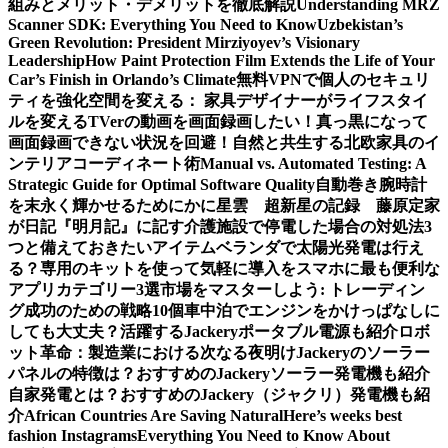
組みとメリット・デメリットを徹底解説
Understanding MRZ
Scanner SDK: Everything You Need to Know
Uzbekistan’s
Green Revolution: President Mirziyoyev’s Visionary
Leadership
How Paint Protection Film Extends the Life of Your
Car’s Finish in Orlando’s Climate
無料VPNで個人のセキュリ
ティを強化
空間を変える： 家具デザイナーがライフスタイ
ルを変える
TVerの動画を画面録画したい！真っ黒になって
画面録画できない状況を回避！
自然と共生する北欧家具のイ
ンテリアコーディネート術
Manual vs. Automated Testing: A
Strategic Guide for Optimal Software Quality
自動巻き腕時計
を末永く輝かせるために
かに星雲 超新星の記録 藤原定家
が日記『明月記』に記す
介護施設で停電した場合の対処法3
つと備えておきたいアイテム
ベランダで太陽光発電は行え
る？専用のキットを使って気軽に導入を
スマホに最も便利な
アプリカテゴリー3選
市場をマスターしよう: トレーディン
グ成功のための戦略10個
車中泊でエンジンをかけっぱなしに
しても大丈夫？活躍するJackeryポータブル電源も紹介
ロボ
ット革命：製造業における次なる夜明け
Jackeryのソーラー
パネルの特徴は？おすすめのJackeryソーラー発電機も紹介
自家発電とは？おすすめのJackery（ジャクリ）発電機も紹
介
African Countries Are Saving Natural
Here’s weeks best
fashion Instagrams
Everything You Need to Know About