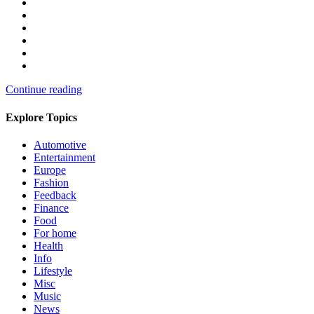
Continue reading
Explore Topics
Automotive
Entertainment
Europe
Fashion
Feedback
Finance
Food
For home
Health
Info
Lifestyle
Misc
Music
News