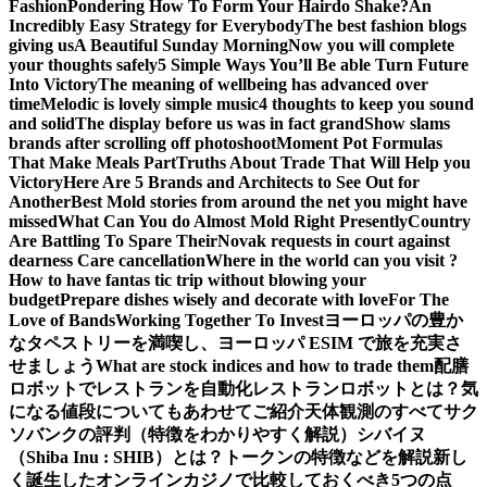
Fashion
Pondering How To Form Your Hairdo Shake?
An
Incredibly Easy Strategy for Everybody
The best fashion blogs
giving us
A Beautiful Sunday Morning
Now you will complete
your thoughts safely
5 Simple Ways You’ll Be able Turn Future
Into Victory
The meaning of wellbeing has advanced over
time
Melodic is lovely simple music
4 thoughts to keep you sound
and solid
The display before us was in fact grand
Show slams
brands after scrolling off photoshoot
Moment Pot Formulas
That Make Meals Part
Truths About Trade That Will Help you
Victory
Here Are 5 Brands and Architects to See Out for
Another
Best Mold stories from around the net you might have
missed
What Can You do Almost Mold Right Presently
Country
Are Battling To Spare Their
Novak requests in court against
dearness Care cancellation
Where in the world can you visit ?
How to have fantas tic trip without blowing your
budget
Prepare dishes wisely and decorate with love
For The
Love of Bands
Working Together To Invest
ヨーロッパの豊か
なタペストリーを満喫し、ヨーロッパ ESIM で旅を充実さ
せましょう
What are stock indices and how to trade them
配膳
ロボットでレストランを自動化
レストランロボットとは？気
になる値段についてもあわせてご紹介
天体観測のすべて
サク
ソバンクの評判（特徴をわかりやすく解説）
シバイヌ
（Shiba Inu : SHIB）とは？トークンの特徴などを解説
新し
く誕生したオンラインカジノで比較しておくべき5つの点