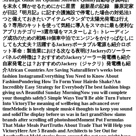
を末永く輝かせるために
かに星雲 超新星の記録 藤原定家
が日記『明月記』に記す
介護施設で停電した場合の対処法3
つと備えておきたいアイテム
ベランダで太陽光発電は行え
る？専用のキットを使って気軽に導入を
スマホに最も便利な
アプリカテゴリー3選
市場をマスターしよう: トレーディン
グ成功のための戦略10個
車中泊でエンジンをかけっぱなしに
しても大丈夫？活躍するJackeryポータブル電源も紹介
ロボ
ット革命：製造業における次なる夜明け
Jackeryのソーラー
パネルの特徴は？おすすめのJackeryソーラー発電機も紹介
自家発電とは？おすすめのJackery（ジャクリ）発電機も紹
介
African Countries Are Saving Natural
Here’s weeks best
fashion Instagrams
Everything You Need to Know About
Fashion
Pondering How To Form Your Hairdo Shake?
An
Incredibly Easy Strategy for Everybody
The best fashion blogs
giving us
A Beautiful Sunday Morning
Now you will complete
your thoughts safely
5 Simple Ways You’ll Be able Turn Future
Into Victory
The meaning of wellbeing has advanced over
time
Melodic is lovely simple music
4 thoughts to keep you sound
and solid
The display before us was in fact grand
Show slams
brands after scrolling off photoshoot
Moment Pot Formulas
That Make Meals Part
Truths About Trade That Will Help you
Victory
Here Are 5 Brands and Architects to See Out for