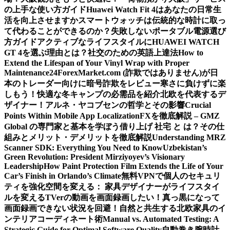
の上手な使い方ガイド
Huawei Watch Fit 4はあなたの日常生
活を向上させますか
スマートウォッチは伝統的な時計に取っ
て代わることができるのか？
失敗しないポータブル電源選び
方ガイド
アクティブなライフスタイルにHUAWEI WATCH
GT 4を選ぶ理由とは？
社交のための英語上達法
How to
Extend the Lifespan of Your Vinyl Wrap with Proper
Maintenance
24ForexMarket.com (詐欺ではありません)が日
本のトレーダー向けに暗号詐欺をレビュー
寒さに負けずに楽
しもう！快適な冬キャンプの必需品を紹介
北欧を代表するデ
ザイナー！アルネ・ヤコブセンの哲学とその影響
Crucial
Points Within Mobile App Localization
FXを徹底解説 – GMZ
Global の専門家と基本を学ぼう
借り上げ 社宅 と は？その仕
組みとメリット・デメリットを徹底解説
Understanding MRZ
Scanner SDK: Everything You Need to Know
Uzbekistan’s
Green Revolution: President Mirziyoyev’s Visionary
Leadership
How Paint Protection Film Extends the Life of Your
Car’s Finish in Orlando’s Climate
無料VPNで個人のセキュリ
ティを強化
空間を変える： 家具デザイナーがライフスタイ
ルを変える
TVerの動画を画面録画したい！真っ黒になって
画面録画できない状況を回避！
自然と共生する北欧家具のイ
ンテリアコーディネート術
Manual vs. Automated Testing: A
Strategic Guide for Optimal Software Quality
自動巻き腕時計