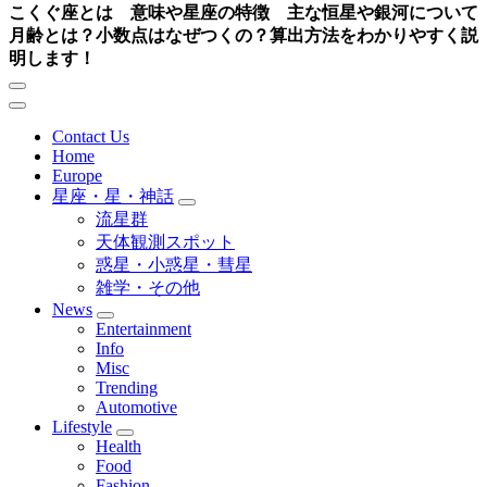
こくぐ座とは 意味や星座の特徴 主な恒星や銀河について
月齢とは？小数点はなぜつくの？算出方法をわかりやすく説
明します！
Contact Us
Home
Europe
星座・星・神話
流星群
天体観測スポット
惑星・小惑星・彗星
雑学・その他
News
Entertainment
Info
Misc
Trending
Automotive
Lifestyle
Health
Food
Fashion