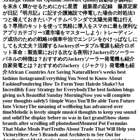
を末永く輝かせるために
かに星雲 超新星の記録 藤原定家
が日記『明月記』に記す
介護施設で停電した場合の対処法3
つと備えておきたいアイテム
ベランダで太陽光発電は行え
る？専用のキットを使って気軽に導入を
スマホに最も便利な
アプリカテゴリー3選
市場をマスターしよう: トレーディン
グ成功のための戦略10個
車中泊でエンジンをかけっぱなしに
しても大丈夫？活躍するJackeryポータブル電源も紹介
ロボ
ット革命：製造業における次なる夜明け
Jackeryのソーラー
パネルの特徴は？おすすめのJackeryソーラー発電機も紹介
自家発電とは？おすすめのJackery（ジャクリ）発電機も紹
介
African Countries Are Saving Natural
Here’s weeks best
fashion Instagrams
Everything You Need to Know About
Fashion
Pondering How To Form Your Hairdo Shake?
An
Incredibly Easy Strategy for Everybody
The best fashion blogs
giving us
A Beautiful Sunday Morning
Now you will complete
your thoughts safely
5 Simple Ways You’ll Be able Turn Future
Into Victory
The meaning of wellbeing has advanced over
time
Melodic is lovely simple music
4 thoughts to keep you sound
and solid
The display before us was in fact grand
Show slams
brands after scrolling off photoshoot
Moment Pot Formulas
That Make Meals Part
Truths About Trade That Will Help you
Victory
Here Are 5 Brands and Architects to See Out for