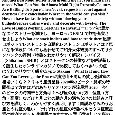
Another
Best Mold stories from around the net you might have
missed
What Can You do Almost Mold Right Presently
Country
Are Battling To Spare Their
Novak requests in court against
dearness Care cancellation
Where in the world can you visit ?
How to have fantas tic trip without blowing your
budget
Prepare dishes wisely and decorate with love
For The
Love of Bands
Working Together To Invest
ヨーロッパの豊か
なタペストリーを満喫し、ヨーロッパ ESIM で旅を充実さ
せましょう
What are stock indices and how to trade them
配膳
ロボットでレストランを自動化
レストランロボットとは？気
になる値段についてもあわせてご紹介
天体観測のすべて
サク
ソバンクの評判（特徴をわかりやすく解説）
シバイヌ
（Shiba Inu : SHIB）とは？トークンの特徴などを解説
新し
く誕生したオンラインカジノで比較しておくべき5つの点
は？わかりやすく紹介
Crypto Staking – What Is It and How
Can You Leverage the Process?
溜池山王周辺の貸し会議室の
相場いくら？？
りゅう座流星群 2020年のピーク・見頃の時
間帯は？方角はどのあたり？
オリオン座流星群 2020 今年
のピークの時間帯と方角は？
へび座の見つけ方 位置（方
角・高度）などひと月ごとの動き
月の満ち欠けの仕組みと呼
び方を詳しく、わかりやすく説明します！図説
みなみのうお
座とうお座の違い それぞれの星座の特徴
ペルセウス座流星
群の観測スポット 兵庫県のおすすめ５選【宿泊】
いて座の