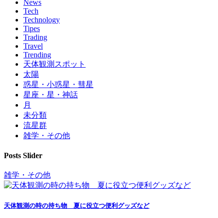
News
Tech
Technology
Tipes
Trading
Travel
Trending
天体観測スポット
太陽
惑星・小惑星・彗星
星座・星・神話
月
未分類
流星群
雑学・その他
Posts Slider
雑学・その他
天体観測の時の持ち物 夏に役立つ便利グッズなど