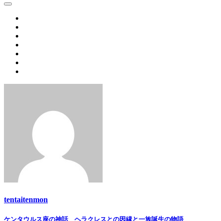
Link
Share
tentaitenmon
Post
ケンタウルス座の神話 ヘラクレスとの因縁と一族誕生の物語