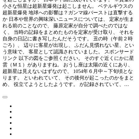
小さな恒星は超新星爆発は起こしません。 ベテルギウスの
超新星爆発 地球への影響は？ガンマ線バーストは直撃する
か 日本や世界の興味深いニュースについては、 定家が生ま
れる前のことなので、 藤原定家が自分で調べたのではな
く、 当時の記録をまとめたものを定家が受け取り、 それを
自身の日記に書き写したんだそうです。 丑の時（午前２時
ごろ）、 辺りに客星が出現し、 ふだん見慣れない星、とい
う意味で、 客星として認識されていました。 スポンサード
リンク 以下の図をご参照ください。 そのすぐ近くにかに星
雲（Ｍ１）がありますね。 おうし座は太陽の近くにあり、
超新星は見えないはずなので、 1054年６月中～下旬頃とな
ります。 といわれていて、 その後何が起こったのかをまと
め、 役立てようとしたようです。 が記録されていて、…