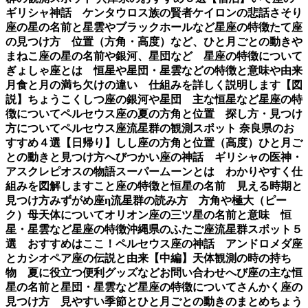
ギリシャ神話 ケンタウロス族の賢者ケイロンの悲話
さそり
座の星の名前と星雲やブラックホールなど星座の特徴
たて座
の見つけ方 位置（方角・高度）など、ひと月ごとの動き
や
まねこ座の星の名前や銀河、星団など 星座の特徴について
ぎょしゃ座とは 恒星や星団・星雲などの特徴と意味や由来
月食と月の満ち欠けの違い 仕組みを詳しく説明します【図
説】
ちょうこくしつ座の銀河や星団 主な恒星など星座の特
徴について
ペルセウス座の夏の方角と位置 探し方・見つけ
方について
ペルセウス座流星群の観測スポット 奈良県のお
すすめ４選【日帰り】
しし座の方角と位置（高度）ひと月ご
との動きと見つけ方
へびつかい座の神話 ギリシャの医神・
アスクレピオスの物語
スーパームーンとは わかりやすく仕
組みを図解します
こと座の特徴と恒星の名前 見える時期と
見つけ方
みずがめ座η流星群の読み方 方角や極大（ピー
ク）母天体について
オリオン座の三ツ星の名前と意味 恒
星・星雲など星座の特徴
沖縄県のふたご座流星群スポット５
選 おすすめはここ！
ペルセウス座の神話 アンドロメダ座
とカシオペア座の伝説と由来【中編】
天体観測の時の持ち
物 夏に役立つ便利グッズなど
お問い合わせ
へび座の主な恒
星の名前と星団・星雲など星座の特徴について
さんかく座の
見つけ方 見やすい季節とひと月ごとの動きのまとめ
ちょう