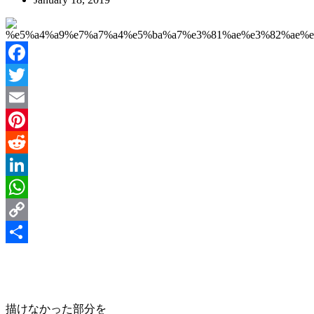
Facebook
Twitter
Email
Pinterest
Reddit
LinkedIn
WhatsApp
Copy
Link
Share
描けなかった部分を