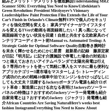
組みとメリット・デメリットを徹底解説
Understanding MRZ
Scanner SDK: Everything You Need to Know
Uzbekistan’s
Green Revolution: President Mirziyoyev’s Visionary
Leadership
How Paint Protection Film Extends the Life of Your
Car’s Finish in Orlando’s Climate
無料VPNで個人のセキュリ
ティを強化
空間を変える： 家具デザイナーがライフスタイ
ルを変える
TVerの動画を画面録画したい！真っ黒になって
画面録画できない状況を回避！
自然と共生する北欧家具のイ
ンテリアコーディネート術
Manual vs. Automated Testing: A
Strategic Guide for Optimal Software Quality
自動巻き腕時計
を末永く輝かせるために
かに星雲 超新星の記録 藤原定家
が日記『明月記』に記す
介護施設で停電した場合の対処法3
つと備えておきたいアイテム
ベランダで太陽光発電は行え
る？専用のキットを使って気軽に導入を
スマホに最も便利な
アプリカテゴリー3選
市場をマスターしよう: トレーディン
グ成功のための戦略10個
車中泊でエンジンをかけっぱなしに
しても大丈夫？活躍するJackeryポータブル電源も紹介
ロボ
ット革命：製造業における次なる夜明け
Jackeryのソーラー
パネルの特徴は？おすすめのJackeryソーラー発電機も紹介
自家発電とは？おすすめのJackery（ジャクリ）発電機も紹
介
African Countries Are Saving Natural
Here’s weeks best
fashion Instagrams
Everything You Need to Know About