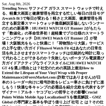
Skip
Sat. Aug 8th, 2026
to
Trending News:
サファイア ガラス スマート ウォッチで叶え
content
る、軽量大画面と健康管理を両立する忙しい毎日の注目モデ
ル
watch fit 5で毎日が変わる！軽さと大画面、健康管理を両
立する新定番スマートウォッチ徹底解説
妥協しないランナー
のための新基準：HUAWEI WATCH GT Runner 2がもたら
す「数値化」の革命
世界初！超軽量でプロ仕様のスマートラ
ンニングウォッチ【HUAWEI Watch GT Runner 2】が登
場！
大阪観光をもっと快適に！「荷物預かり大阪」サービス
の上手な使い方ガイド
Huawei Watch Fit 4はあなたの日常生
活を向上させますか
スマートウォッチは伝統的な時計に取っ
て代わることができるのか？
失敗しないポータブル電源選び
方ガイド
アクティブなライフスタイルにHUAWEI WATCH
GT 4を選ぶ理由とは？
社交のための英語上達法
How to
Extend the Lifespan of Your Vinyl Wrap with Proper
Maintenance
24ForexMarket.com (詐欺ではありません)が日
本のトレーダー向けに暗号詐欺をレビュー
寒さに負けずに楽
しもう！快適な冬キャンプの必需品を紹介
北欧を代表するデ
ザイナー！アルネ・ヤコブセンの哲学とその影響
Crucial
Points Within Mobile App Localization
FXを徹底解説 – GMZ
Global の専門家と基本を学ぼう
借り上げ 社宅 と は？その仕