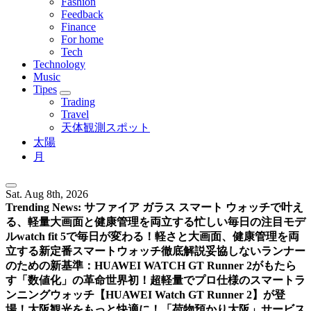
Fashion
Feedback
Finance
For home
Tech
Technology
Music
Tipes
Trading
Travel
天体観測スポット
太陽
月
Sat. Aug 8th, 2026
Trending News:
サファイア ガラス スマート ウォッチで叶え
る、軽量大画面と健康管理を両立する忙しい毎日の注目モデ
ル
watch fit 5で毎日が変わる！軽さと大画面、健康管理を両
立する新定番スマートウォッチ徹底解説
妥協しないランナー
のための新基準：HUAWEI WATCH GT Runner 2がもたら
す「数値化」の革命
世界初！超軽量でプロ仕様のスマートラ
ンニングウォッチ【HUAWEI Watch GT Runner 2】が登
場！
大阪観光をもっと快適に！「荷物預かり大阪」サービス