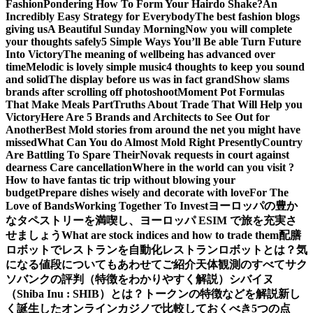
Fashion
Pondering How To Form Your Hairdo Shake?
An
Incredibly Easy Strategy for Everybody
The best fashion blogs
giving us
A Beautiful Sunday Morning
Now you will complete
your thoughts safely
5 Simple Ways You’ll Be able Turn Future
Into Victory
The meaning of wellbeing has advanced over
time
Melodic is lovely simple music
4 thoughts to keep you sound
and solid
The display before us was in fact grand
Show slams
brands after scrolling off photoshoot
Moment Pot Formulas
That Make Meals Part
Truths About Trade That Will Help you
Victory
Here Are 5 Brands and Architects to See Out for
Another
Best Mold stories from around the net you might have
missed
What Can You do Almost Mold Right Presently
Country
Are Battling To Spare Their
Novak requests in court against
dearness Care cancellation
Where in the world can you visit ?
How to have fantas tic trip without blowing your
budget
Prepare dishes wisely and decorate with love
For The
Love of Bands
Working Together To Invest
ヨーロッパの豊か
なタペストリーを満喫し、ヨーロッパ ESIM で旅を充実さ
せましょう
What are stock indices and how to trade them
配膳
ロボットでレストランを自動化
レストランロボットとは？気
になる値段についてもあわせてご紹介
天体観測のすべて
サク
ソバンクの評判（特徴をわかりやすく解説）
シバイヌ
（Shiba Inu : SHIB）とは？トークンの特徴などを解説
新し
く誕生したオンラインカジノで比較しておくべき5つの点