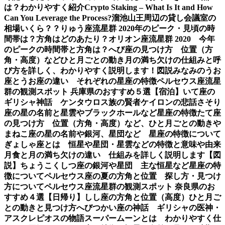
は？わかりやすく紹介
Crypto Staking – What Is It and How
Can You Leverage the Process?
溜池山王周辺の貸し会議室の
相場いくら？？
りゅう座流星群 2020年のピーク・見頃の時
間帯は？方角はどのあたり？
オリオン座流星群 2020 今年
のピークの時間帯と方角は？
へび座の見つけ方 位置（方
角・高度）などひと月ごとの動き
月の満ち欠けの仕組みと呼
び方を詳しく、わかりやすく説明します！図説
みなみのうお
座とうお座の違い それぞれの星座の特徴
ペルセウス座流星
群の観測スポット 兵庫県のおすすめ５選【宿泊】
いて座の
ギリシャ神話 ケンタウロス族の賢者ケイロンの悲話
さそり
座の星の名前と星雲やブラックホールなど星座の特徴
たて座
の見つけ方 位置（方角・高度）など、ひと月ごとの動き
や
まねこ座の星の名前や銀河、星団など 星座の特徴について
ぎょしゃ座とは 恒星や星団・星雲などの特徴と意味や由来
月食と月の満ち欠けの違い 仕組みを詳しく説明します【図
説】
ちょうこくしつ座の銀河や星団 主な恒星など星座の特
徴について
ペルセウス座の夏の方角と位置 探し方・見つけ
方について
ペルセウス座流星群の観測スポット 奈良県のお
すすめ４選【日帰り】
しし座の方角と位置（高度）ひと月ご
との動きと見つけ方
へびつかい座の神話 ギリシャの医神・
アスクレピオスの物語
スーパームーンとは わかりやすく仕