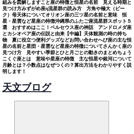
組みを図解します
こと座の特徴と恒星の名前 見える時期と
見つけ方
みずがめ座η流星群の読み方 方角や極大（ピー
ク）母天体について
オリオン座の三ツ星の名前と意味 恒
星・星雲など星座の特徴
沖縄県のふたご座流星群スポット５
選 おすすめはここ！
ペルセウス座の神話 アンドロメダ座
とカシオペア座の伝説と由来【中編】
天体観測の時の持ち
物 夏に役立つ便利グッズなど
お問い合わせ
へび座の主な恒
星の名前と星団・星雲など星座の特徴について
さんかく座の
見つけ方 見やすい季節とひと月ごとの動きのまとめ
ちょう
こくぐ座とは 意味や星座の特徴 主な恒星や銀河について
月齢とは？小数点はなぜつくの？算出方法をわかりやすく説
明します！
天文ブログ