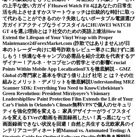
の上手な使い方ガイド
Huawei Watch Fit 4はあなたの日常生
活を向上させますか
スマートウォッチは伝統的な時計に取っ
て代わることができるのか？
失敗しないポータブル電源選び
方ガイド
アクティブなライフスタイルにHUAWEI WATCH
GT 4を選ぶ理由とは？
社交のための英語上達法
How to
Extend the Lifespan of Your Vinyl Wrap with Proper
Maintenance
24ForexMarket.com (詐欺ではありません)が日
本のトレーダー向けに暗号詐欺をレビュー
寒さに負けずに楽
しもう！快適な冬キャンプの必需品を紹介
北欧を代表するデ
ザイナー！アルネ・ヤコブセンの哲学とその影響
Crucial
Points Within Mobile App Localization
FXを徹底解説 – GMZ
Global の専門家と基本を学ぼう
借り上げ 社宅 と は？その仕
組みとメリット・デメリットを徹底解説
Understanding MRZ
Scanner SDK: Everything You Need to Know
Uzbekistan’s
Green Revolution: President Mirziyoyev’s Visionary
Leadership
How Paint Protection Film Extends the Life of Your
Car’s Finish in Orlando’s Climate
無料VPNで個人のセキュリ
ティを強化
空間を変える： 家具デザイナーがライフスタイ
ルを変える
TVerの動画を画面録画したい！真っ黒になって
画面録画できない状況を回避！
自然と共生する北欧家具のイ
ンテリアコーディネート術
Manual vs. Automated Testing: A
Strategic Guide for Optimal Software Quality
自動巻き腕時計