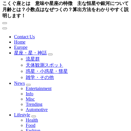
こくぐ座とは 意味や星座の特徴 主な恒星や銀河について
月齢とは？小数点はなぜつくの？算出方法をわかりやすく説
明します！
Contact Us
Home
Europe
星座・星・神話
流星群
天体観測スポット
惑星・小惑星・彗星
雑学・その他
News
Entertainment
Info
Misc
Trending
Automotive
Lifestyle
Health
Food
Fashion