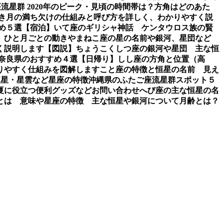
流星群 2020年のピーク・見頃の時間帯は？方角はどのあた
き
月の満ち欠けの仕組みと呼び方を詳しく、わかりやすく説
め５選【宿泊】
いて座のギリシャ神話 ケンタウロス族の賢
、ひと月ごとの動き
やまねこ座の星の名前や銀河、星団など
く説明します【図説】
ちょうこくしつ座の銀河や星団 主な恒
 奈良県のおすすめ４選【日帰り】
しし座の方角と位置（高
りやすく仕組みを図解します
こと座の特徴と恒星の名前 見え
恒星・星雲など星座の特徴
沖縄県のふたご座流星群スポット５
夏に役立つ便利グッズなど
お問い合わせ
へび座の主な恒星の名
とは 意味や星座の特徴 主な恒星や銀河について
月齢とは？