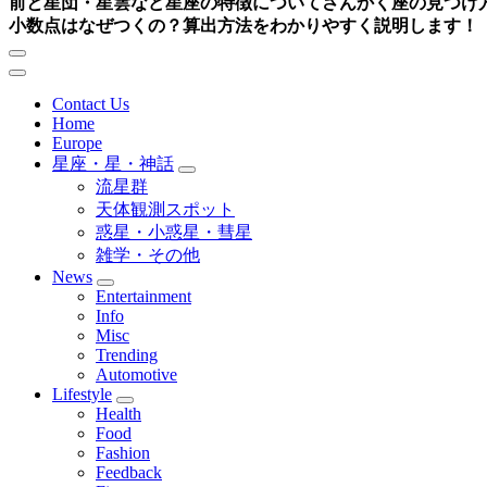
前と星団・星雲など星座の特徴について
さんかく座の見つけ
小数点はなぜつくの？算出方法をわかりやすく説明します！
Contact Us
Home
Europe
星座・星・神話
流星群
天体観測スポット
惑星・小惑星・彗星
雑学・その他
News
Entertainment
Info
Misc
Trending
Automotive
Lifestyle
Health
Food
Fashion
Feedback