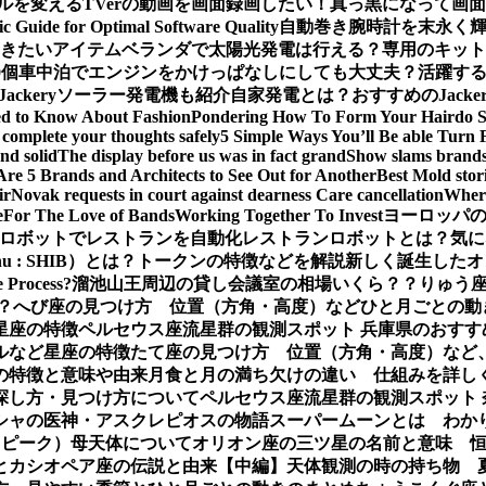
ルを変える
TVerの動画を画面録画したい！真っ黒になって画
ic Guide for Optimal Software Quality
自動巻き腕時計を末永く
おきたいアイテム
ベランダで太陽光発電は行える？専用のキット
0個
車中泊でエンジンをかけっぱなしにしても大丈夫？活躍するJa
Jackeryソーラー発電機も紹介
自家発電とは？おすすめのJack
ed to Know About Fashion
Pondering How To Form Your Hairdo 
complete your thoughts safely
5 Simple Ways You’ll Be able Turn 
nd solid
The display before us was in fact grand
Show slams brands 
Are 5 Brands and Architects to See Out for Another
Best Mold stor
ir
Novak requests in court against dearness Care cancellation
Where
e
For The Love of Bands
Working Together To Invest
ヨーロッパの
ロボットでレストランを自動化
レストランロボットとは？気に
Inu : SHIB）とは？トークンの特徴などを解説
新しく誕生したオ
e Process?
溜池山王周辺の貸し会議室の相場いくら？？
りゅう座
？
へび座の見つけ方 位置（方角・高度）などひと月ごとの動
星座の特徴
ペルセウス座流星群の観測スポット 兵庫県のおすす
ルなど星座の特徴
たて座の見つけ方 位置（方角・高度）など
の特徴と意味や由来
月食と月の満ち欠けの違い 仕組みを詳し
探し方・見つけ方について
ペルセウス座流星群の観測スポット
シャの医神・アスクレピオスの物語
スーパームーンとは わか
（ピーク）母天体について
オリオン座の三ツ星の名前と意味 
とカシオペア座の伝説と由来【中編】
天体観測の時の持ち物 