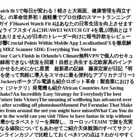
watch fit 5で毎日が変わる！軽さと大画面、健康管理を両立す
値化」の革命
世界初！超軽量でプロ仕様のスマートランニング
ガイド
Huawei Watch Fit 4はあなたの日常生活を向上させます
ライフスタイルにHUAWEI WATCH GT 4を選ぶ理由とは？
m (詐欺ではありません)が日本のトレーダー向けに暗号詐欺をレビュー
影響
Crucial Points Within Mobile App Localization
FXを徹底解
g MRZ Scanner SDK: Everything You Need to
Your Car’s Finish in Orlando’s Climate
無料VPNで個人のセキュ
面録画できない状況を回避！
自然と共生する北欧家具のインテ
輝かせるために
かに星雲 超新星の記録 藤原定家が日記『明
を使って気軽に導入を
スマホに最も便利なアプリカテゴリー3
ckeryポータブル電源も紹介
ロボット革命：製造業における
ery（ジャクリ）発電機も紹介
African Countries Are Saving
Shake?
An Incredibly Easy Strategy for Everybody
The best
Future Into Victory
The meaning of wellbeing has advanced over
after scrolling off photoshoot
Moment Pot Formulas That Make
ies from around the net you might have missed
What Can You do
 in the world can you visit ?
How to have fantas tic trip without
豊かなタペストリーを満喫し、ヨーロッパ ESIM で旅を充実
なる値段についてもあわせてご紹介
天体観測のすべて
サクソ
ンラインカジノで比較しておくべき5つの点は？わかりやすく