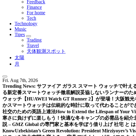
Feedback
Finance
For home
Tech
Technology
Music
Tipes
Trading
Travel
天体観測スポット
太陽
月
Fri. Aug 7th, 2026
Trending News:
サファイア ガラス スマート ウォッチで叶
る新定番スマートウォッチ徹底解説
妥協しないランナーのための新
ウォッチ【HUAWEI Watch GT Runner 2】が登場！
大阪観光
か
スマートウォッチは伝統的な時計に取って代わることがで
社交のための英語上達法
How to Extend the Lifespan of Your V
寒さに負けずに楽しもう！快適な冬キャンプの必需品を紹介
説 – GMZ Global の専門家と基本を学ぼう
借り上げ 社宅 と
Know
Uzbekistan’s Green Revolution: President Mirziyoyev’s Vi