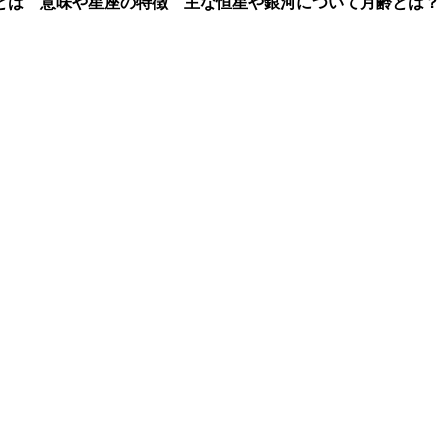
とは 意味や星座の特徴 主な恒星や銀河について
月齢とは？