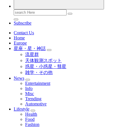
Search
for:
Subscribe
Contact Us
Home
Europe
星座・星・神話
流星群
天体観測スポット
惑星・小惑星・彗星
雑学・その他
News
Entertainment
Info
Misc
Trending
Automotive
Lifestyle
Health
Food
Fashion