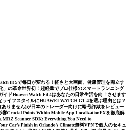
watch fit 5で毎日が変わる！軽さと大画面、健康管理を両立す
値化」の革命
世界初！超軽量でプロ仕様のスマートランニング
ガイド
Huawei Watch Fit 4はあなたの日常生活を向上させます
ライフスタイルにHUAWEI WATCH GT 4を選ぶ理由とは？
m (詐欺ではありません)が日本のトレーダー向けに暗号詐欺をレビュー
影響
Crucial Points Within Mobile App Localization
FXを徹底解
g MRZ Scanner SDK: Everything You Need to
Your Car’s Finish in Orlando’s Climate
無料VPNで個人のセキュ