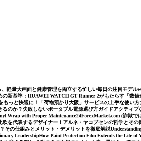
える、軽量大画面と健康管理を両立する忙しい毎日の注目モデル
基準：HUAWEI WATCH GT Runner 2がもたらす「数
をもっと快適に！「荷物預かり大阪」サービスの上手な使い方
きるのか？
失敗しないポータブル電源選び方ガイド
アクティブな
inyl Wrap with Proper Maintenance
24ForexMarket.co
北欧を代表するデザイナー！アルネ・ヤコブセンの哲学とその
 は？その仕組みとメリット・デメリットを徹底解説
Understandin
sionary Leadership
How Paint Protection Film Extends the Life of 