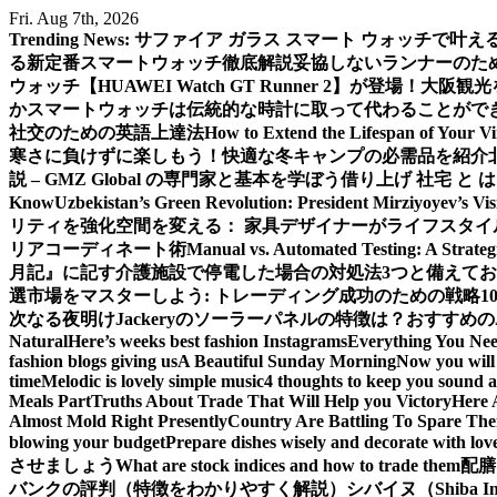
Skip
Fri. Aug 7th, 2026
to
Trending News:
サファイア ガラス スマート ウォッチで叶
content
る新定番スマートウォッチ徹底解説
妥協しないランナーのための新
ウォッチ【HUAWEI Watch GT Runner 2】が登場！
大阪観光
か
スマートウォッチは伝統的な時計に取って代わることがで
社交のための英語上達法
How to Extend the Lifespan of Your V
寒さに負けずに楽しもう！快適な冬キャンプの必需品を紹介
説 – GMZ Global の専門家と基本を学ぼう
借り上げ 社宅 と
Know
Uzbekistan’s Green Revolution: President Mirziyoyev’s Vi
リティを強化
空間を変える： 家具デザイナーがライフスタイ
リアコーディネート術
Manual vs. Automated Testing: A Strateg
月記』に記す
介護施設で停電した場合の対処法3つと備えて
選
市場をマスターしよう: トレーディング成功のための戦略1
次なる夜明け
Jackeryのソーラーパネルの特徴は？おすすめの
Natural
Here’s weeks best fashion Instagrams
Everything You Ne
fashion blogs giving us
A Beautiful Sunday Morning
Now you will 
time
Melodic is lovely simple music
4 thoughts to keep you sound a
Meals Part
Truths About Trade That Will Help you Victory
Here 
Almost Mold Right Presently
Country Are Battling To Spare The
blowing your budget
Prepare dishes wisely and decorate with lov
させましょう
What are stock indices and how to trade them
配膳
バンクの評判（特徴をわかりやすく解説）
シバイヌ（Shiba 