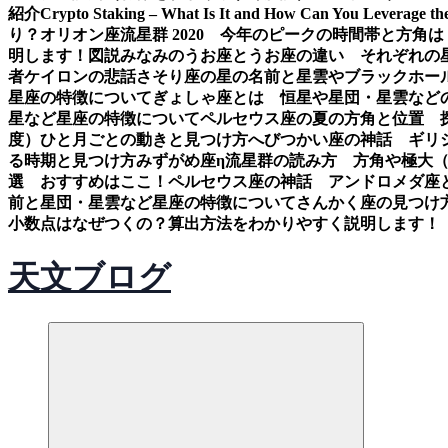
紹介
Crypto Staking – What Is It and How Can You Leverage th
り？
オリオン座流星群 2020 今年のピークの時間帯と方角は
明します！図説
みなみのうお座とうお座の違い それぞれの
者ケイロンの悲話
さそり座の星の名前と星雲やブラックホー
星座の特徴について
ぎょしゃ座とは 恒星や星団・星雲など
星など星座の特徴について
ペルセウス座の夏の方角と位置 
度）ひと月ごとの動きと見つけ方
へびつかい座の神話 ギリ
る時期と見つけ方
みずがめ座η流星群の読み方 方角や極大
選 おすすめはここ！
ペルセウス座の神話 アンドロメダ座
前と星団・星雲など星座の特徴について
さんかく座の見つけ
小数点はなぜつくの？算出方法をわかりやすく説明します！
天文ブログ