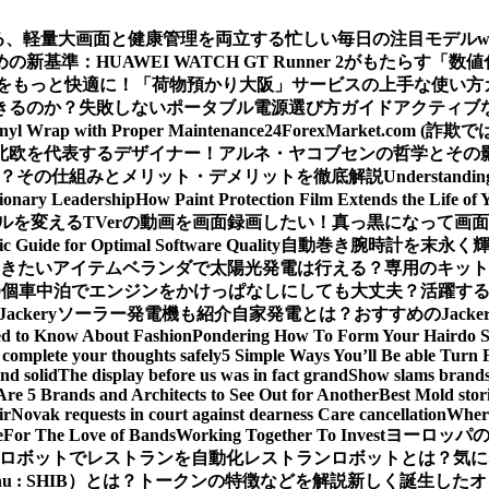
える、軽量大画面と健康管理を両立する忙しい毎日の注目モデル
基準：HUAWEI WATCH GT Runner 2がもたらす「数
をもっと快適に！「荷物預かり大阪」サービスの上手な使い方
きるのか？
失敗しないポータブル電源選び方ガイド
アクティブな
inyl Wrap with Proper Maintenance
24ForexMarket.co
北欧を代表するデザイナー！アルネ・ヤコブセンの哲学とその
 は？その仕組みとメリット・デメリットを徹底解説
Understandin
sionary Leadership
How Paint Protection Film Extends the Life of 
ルを変える
TVerの動画を画面録画したい！真っ黒になって画
ic Guide for Optimal Software Quality
自動巻き腕時計を末永く
おきたいアイテム
ベランダで太陽光発電は行える？専用のキット
0個
車中泊でエンジンをかけっぱなしにしても大丈夫？活躍するJa
Jackeryソーラー発電機も紹介
自家発電とは？おすすめのJack
ed to Know About Fashion
Pondering How To Form Your Hairdo 
complete your thoughts safely
5 Simple Ways You’ll Be able Turn 
nd solid
The display before us was in fact grand
Show slams brands 
Are 5 Brands and Architects to See Out for Another
Best Mold stor
ir
Novak requests in court against dearness Care cancellation
Where
e
For The Love of Bands
Working Together To Invest
ヨーロッパの
ロボットでレストランを自動化
レストランロボットとは？気に
Inu : SHIB）とは？トークンの特徴などを解説
新しく誕生したオ