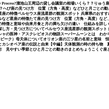
e Process?
溜池山王周辺の貸し会議室の相場いくら？？
りゅう座
？
へび座の見つけ方 位置（方角・高度）などひと月ごとの動
星座の特徴
ペルセウス座流星群の観測スポット 兵庫県のおすす
ルなど星座の特徴
たて座の見つけ方 位置（方角・高度）など
の特徴と意味や由来
月食と月の満ち欠けの違い 仕組みを詳し
探し方・見つけ方について
ペルセウス座流星群の観測スポット
シャの医神・アスクレピオスの物語
スーパームーンとは わか
（ピーク）母天体について
オリオン座の三ツ星の名前と意味 
とカシオペア座の伝説と由来【中編】
天体観測の時の持ち物 
方 見やすい季節とひと月ごとの動きのまとめ
ちょうこくぐ座