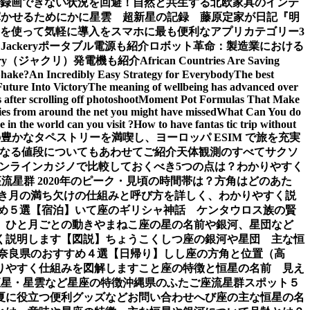
面録画できない状況を回避！
自然と共生する北欧家具のインテ
輝かせるために
かに星雲 超新星の記録 藤原定家が日記『明
を使って気軽に導入を
スマホに最も便利なアプリカテゴリー3
ckeryポータブル電源も紹介
ロボット革命：製造業における
ery（ジャクリ）発電機も紹介
African Countries Are Saving
Shake?
An Incredibly Easy Strategy for Everybody
The best
Future Into Victory
The meaning of wellbeing has advanced over
after scrolling off photoshoot
Moment Pot Formulas That Make
ies from around the net you might have missed
What Can You do
 in the world can you visit ?
How to have fantas tic trip without
豊かなタペストリーを満喫し、ヨーロッパ ESIM で旅を充実
なる値段についてもあわせてご紹介
天体観測のすべて
サクソ
ンラインカジノで比較しておくべき5つの点は？わかりやすく
流星群 2020年のピーク・見頃の時間帯は？方角はどのあた
き
月の満ち欠けの仕組みと呼び方を詳しく、わかりやすく説
め５選【宿泊】
いて座のギリシャ神話 ケンタウロス族の賢
、ひと月ごとの動き
やまねこ座の星の名前や銀河、星団など
く説明します【図説】
ちょうこくしつ座の銀河や星団 主な恒
 奈良県のおすすめ４選【日帰り】
しし座の方角と位置（高
りやすく仕組みを図解します
こと座の特徴と恒星の名前 見え
恒星・星雲など星座の特徴
沖縄県のふたご座流星群スポット５
夏に役立つ便利グッズなど
お問い合わせ
へび座の主な恒星の名