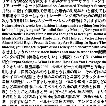
リティを強化
空間を変える： 家具デザイナーがライフスタイ
リアコーディネート術
Manual vs. Automated Testing: A Strateg
月記』に記す
介護施設で停電した場合の対処法3つと備えて
選
市場をマスターしよう: トレーディング成功のための戦略1
次なる夜明け
Jackeryのソーラーパネルの特徴は？おすすめの
Natural
Here’s weeks best fashion Instagrams
Everything You Ne
fashion blogs giving us
A Beautiful Sunday Morning
Now you will 
time
Melodic is lovely simple music
4 thoughts to keep you sound a
Meals Part
Truths About Trade That Will Help you Victory
Here 
Almost Mold Right Presently
Country Are Battling To Spare The
blowing your budget
Prepare dishes wisely and decorate with lov
させましょう
What are stock indices and how to trade them
配膳
バンクの評判（特徴をわかりやすく解説）
シバイヌ（Shiba 
紹介
Crypto Staking – What Is It and How Can You Leverage th
り？
オリオン座流星群 2020 今年のピークの時間帯と方角は
明します！図説
みなみのうお座とうお座の違い それぞれの
者ケイロンの悲話
さそり座の星の名前と星雲やブラックホー
星座の特徴について
ぎょしゃ座とは 恒星や星団・星雲など
星など星座の特徴について
ペルセウス座の夏の方角と位置 
度）ひと月ごとの動きと見つけ方
へびつかい座の神話 ギリ
る時期と見つけ方
みずがめ座η流星群の読み方 方角や極大
選 おすすめはここ！
ペルセウス座の神話 アンドロメダ座