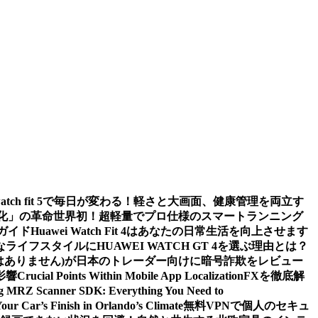
watch fit 5で毎日が変わる！軽さと大画面、健康管理を両立す
値化」の革命
世界初！超軽量でプロ仕様のスマートランニング
ガイド
Huawei Watch Fit 4はあなたの日常生活を向上させます
ライフスタイルにHUAWEI WATCH GT 4を選ぶ理由とは？
m (詐欺ではありません)が日本のトレーダー向けに暗号詐欺をレビュー
影響
Crucial Points Within Mobile App Localization
FXを徹底解
g MRZ Scanner SDK: Everything You Need to
Your Car’s Finish in Orlando’s Climate
無料VPNで個人のセキュ