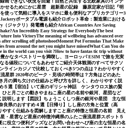
面録画できない状況を回避！
自然と共生する北欧家具のインテ
輝かせるために
かに星雲 超新星の記録 藤原定家が日記『明
を使って気軽に導入を
スマホに最も便利なアプリカテゴリー3
ckeryポータブル電源も紹介
ロボット革命：製造業における
ery（ジャクリ）発電機も紹介
African Countries Are Saving
Shake?
An Incredibly Easy Strategy for Everybody
The best
Future Into Victory
The meaning of wellbeing has advanced over
after scrolling off photoshoot
Moment Pot Formulas That Make
ies from around the net you might have missed
What Can You do
 in the world can you visit ?
How to have fantas tic trip without
豊かなタペストリーを満喫し、ヨーロッパ ESIM で旅を充実
なる値段についてもあわせてご紹介
天体観測のすべて
サクソ
ンラインカジノで比較しておくべき5つの点は？わかりやすく
流星群 2020年のピーク・見頃の時間帯は？方角はどのあた
き
月の満ち欠けの仕組みと呼び方を詳しく、わかりやすく説
め５選【宿泊】
いて座のギリシャ神話 ケンタウロス族の賢
、ひと月ごとの動き
やまねこ座の星の名前や銀河、星団など
く説明します【図説】
ちょうこくしつ座の銀河や星団 主な恒
 奈良県のおすすめ４選【日帰り】
しし座の方角と位置（高
りやすく仕組みを図解します
こと座の特徴と恒星の名前 見え
恒星・星雲など星座の特徴
沖縄県のふたご座流星群スポット５
夏に役立つ便利グッズなど
お問い合わせ
へび座の主な恒星の名