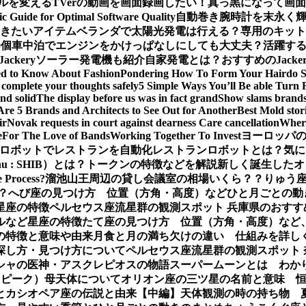
ルを変える
TVerの動画を画面録画したい！真っ黒になって画
ic Guide for Optimal Software Quality
自動巻き腕時計を末永く
おきたいアイテム
ベランダで太陽光発電は行える？専用のキット
0個
車中泊でエンジンをかけっぱなしにしても大丈夫？活躍するJa
Jackeryソーラー発電機も紹介
自家発電とは？おすすめのJack
ed to Know About Fashion
Pondering How To Form Your Hairdo 
complete your thoughts safely
5 Simple Ways You’ll Be able Turn 
nd solid
The display before us was in fact grand
Show slams brands 
Are 5 Brands and Architects to See Out for Another
Best Mold stor
ir
Novak requests in court against dearness Care cancellation
Where
e
For The Love of Bands
Working Together To Invest
ヨーロッパの
ロボットでレストランを自動化
レストランロボットとは？気に
Inu : SHIB）とは？トークンの特徴などを解説
新しく誕生したオ
e Process?
溜池山王周辺の貸し会議室の相場いくら？？
りゅう座
？
へび座の見つけ方 位置（方角・高度）などひと月ごとの動
星座の特徴
ペルセウス座流星群の観測スポット 兵庫県のおすす
ルなど星座の特徴
たて座の見つけ方 位置（方角・高度）など
の特徴と意味や由来
月食と月の満ち欠けの違い 仕組みを詳し
探し方・見つけ方について
ペルセウス座流星群の観測スポット
シャの医神・アスクレピオスの物語
スーパームーンとは わか
（ピーク）母天体について
オリオン座の三ツ星の名前と意味 
とカシオペア座の伝説と由来【中編】
天体観測の時の持ち物 