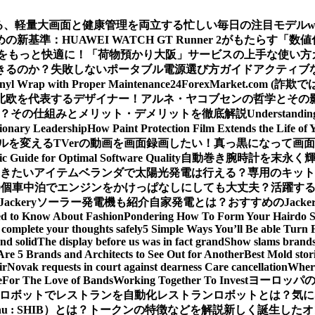
える、軽量大画面と健康管理を両立する忙しい毎日の注目モデル
基準：HUAWEI WATCH GT Runner 2がもたらす「数
をもっと快適に！「荷物預かり大阪」サービスの上手な使い方
きるのか？
失敗しないポータブル電源選び方ガイド
アクティブな
inyl Wrap with Proper Maintenance
24ForexMarket.co
北欧を代表するデザイナー！アルネ・ヤコブセンの哲学とその
 は？その仕組みとメリット・デメリットを徹底解説
Understandin
sionary Leadership
How Paint Protection Film Extends the Life of 
ルを変える
TVerの動画を画面録画したい！真っ黒になって画
ic Guide for Optimal Software Quality
自動巻き腕時計を末永く
おきたいアイテム
ベランダで太陽光発電は行える？専用のキット
0個
車中泊でエンジンをかけっぱなしにしても大丈夫？活躍するJa
Jackeryソーラー発電機も紹介
自家発電とは？おすすめのJack
ed to Know About Fashion
Pondering How To Form Your Hairdo 
complete your thoughts safely
5 Simple Ways You’ll Be able Turn 
nd solid
The display before us was in fact grand
Show slams brands 
Are 5 Brands and Architects to See Out for Another
Best Mold stor
ir
Novak requests in court against dearness Care cancellation
Where
e
For The Love of Bands
Working Together To Invest
ヨーロッパの
ロボットでレストランを自動化
レストランロボットとは？気に
Inu : SHIB）とは？トークンの特徴などを解説
新しく誕生したオ