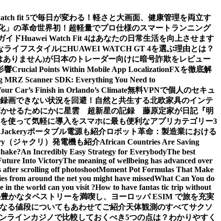
watch fit 5で毎日が変わる！軽さと大画面、健康管理を両立す
値化」の革命
世界初！超軽量でプロ仕様のスマートランニング
ガイド
Huawei Watch Fit 4はあなたの日常生活を向上させます
ライフスタイルにHUAWEI WATCH GT 4を選ぶ理由とは？
m (詐欺ではありません)が日本のトレーダー向けに暗号詐欺をレビュー
影響
Crucial Points Within Mobile App Localization
FXを徹底解
g MRZ Scanner SDK: Everything You Need to
Your Car’s Finish in Orlando’s Climate
無料VPNで個人のセキュ
面録画できない状況を回避！
自然と共生する北欧家具のインテ
輝かせるために
かに星雲 超新星の記録 藤原定家が日記『明
を使って気軽に導入を
スマホに最も便利なアプリカテゴリー3
ckeryポータブル電源も紹介
ロボット革命：製造業における
ery（ジャクリ）発電機も紹介
African Countries Are Saving
Shake?
An Incredibly Easy Strategy for Everybody
The best
Future Into Victory
The meaning of wellbeing has advanced over
after scrolling off photoshoot
Moment Pot Formulas That Make
ies from around the net you might have missed
What Can You do
 in the world can you visit ?
How to have fantas tic trip without
豊かなタペストリーを満喫し、ヨーロッパ ESIM で旅を充実
なる値段についてもあわせてご紹介
天体観測のすべて
サクソ
ンラインカジノで比較しておくべき5つの点は？わかりやすく