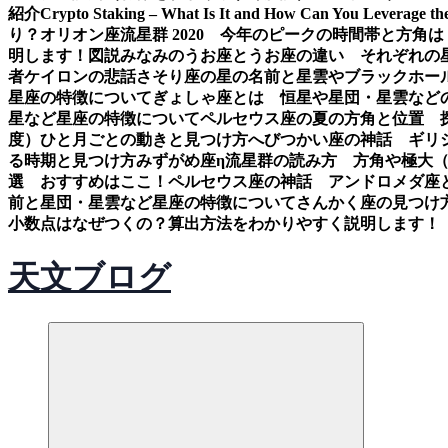
紹介
Crypto Staking – What Is It and How Can You Leverage th
り？
オリオン座流星群 2020 今年のピークの時間帯と方角は
明します！図説
みなみのうお座とうお座の違い それぞれの
者ケイロンの悲話
さそり座の星の名前と星雲やブラックホー
星座の特徴について
ぎょしゃ座とは 恒星や星団・星雲など
星など星座の特徴について
ペルセウス座の夏の方角と位置 
度）ひと月ごとの動きと見つけ方
へびつかい座の神話 ギリ
る時期と見つけ方
みずがめ座η流星群の読み方 方角や極大
選 おすすめはここ！
ペルセウス座の神話 アンドロメダ座
前と星団・星雲など星座の特徴について
さんかく座の見つけ
小数点はなぜつくの？算出方法をわかりやすく説明します！
天文ブログ