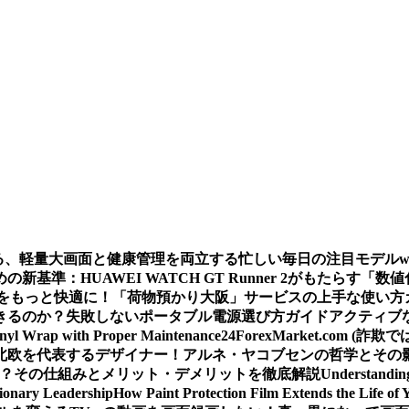
える、軽量大画面と健康管理を両立する忙しい毎日の注目モデル
基準：HUAWEI WATCH GT Runner 2がもたらす「数
をもっと快適に！「荷物預かり大阪」サービスの上手な使い方
きるのか？
失敗しないポータブル電源選び方ガイド
アクティブな
inyl Wrap with Proper Maintenance
24ForexMarket.co
北欧を代表するデザイナー！アルネ・ヤコブセンの哲学とその
 は？その仕組みとメリット・デメリットを徹底解説
Understandin
sionary Leadership
How Paint Protection Film Extends the Life of 