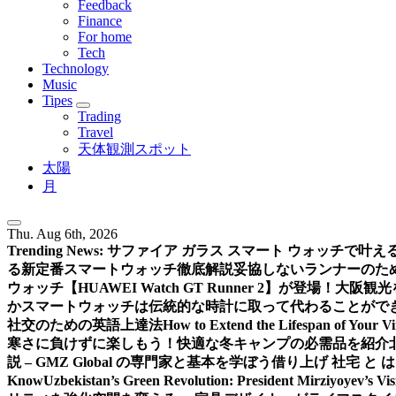
Feedback
Finance
For home
Tech
Technology
Music
Tipes
Trading
Travel
天体観測スポット
太陽
月
Thu. Aug 6th, 2026
Trending News:
サファイア ガラス スマート ウォッチで叶
る新定番スマートウォッチ徹底解説
妥協しないランナーのための新
ウォッチ【HUAWEI Watch GT Runner 2】が登場！
大阪観光
か
スマートウォッチは伝統的な時計に取って代わることがで
社交のための英語上達法
How to Extend the Lifespan of Your V
寒さに負けずに楽しもう！快適な冬キャンプの必需品を紹介
説 – GMZ Global の専門家と基本を学ぼう
借り上げ 社宅 と
Know
Uzbekistan’s Green Revolution: President Mirziyoyev’s Vi