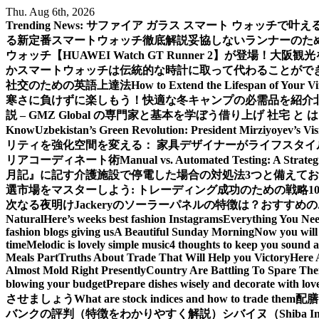
Skip
Thu. Aug 6th, 2026
to
Trending News:
サファイア ガラス スマート ウォッチで叶
content
る新定番スマートウォッチ徹底解説
妥協しないランナーのための新
ウォッチ【HUAWEI Watch GT Runner 2】が登場！
大阪観光
か
スマートウォッチは伝統的な時計に取って代わることがで
社交のための英語上達法
How to Extend the Lifespan of Your V
寒さに負けずに楽しもう！快適な冬キャンプの必需品を紹介
説 – GMZ Global の専門家と基本を学ぼう
借り上げ 社宅 と
Know
Uzbekistan’s Green Revolution: President Mirziyoyev’s Vi
リティを強化
空間を変える： 家具デザイナーがライフスタイ
リアコーディネート術
Manual vs. Automated Testing: A Strateg
月記』に記す
介護施設で停電した場合の対処法3つと備えて
選
市場をマスターしよう: トレーディング成功のための戦略1
次なる夜明け
Jackeryのソーラーパネルの特徴は？おすすめの
Natural
Here’s weeks best fashion Instagrams
Everything You Ne
fashion blogs giving us
A Beautiful Sunday Morning
Now you will 
time
Melodic is lovely simple music
4 thoughts to keep you sound a
Meals Part
Truths About Trade That Will Help you Victory
Here 
Almost Mold Right Presently
Country Are Battling To Spare The
blowing your budget
Prepare dishes wisely and decorate with lov
させましょう
What are stock indices and how to trade them
配膳
バンクの評判（特徴をわかりやすく解説）
シバイヌ（Shiba 