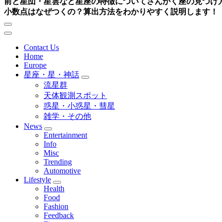
前と星団・星雲など星座の特徴について
さんかく座の見つけ
小数点はなぜつくの？算出方法をわかりやすく説明します！
Contact Us
Home
Europe
星座・星・神話
流星群
天体観測スポット
惑星・小惑星・彗星
雑学・その他
News
Entertainment
Info
Misc
Trending
Automotive
Lifestyle
Health
Food
Fashion
Feedback