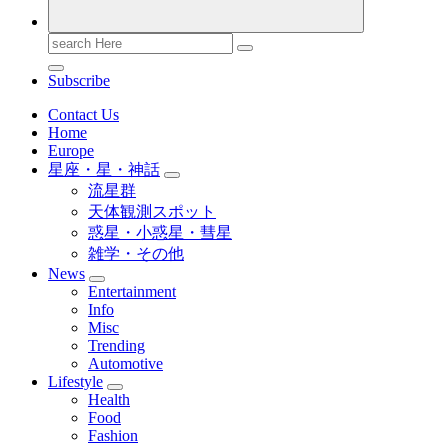
Search
for:
Subscribe
Contact Us
Home
Europe
星座・星・神話
流星群
天体観測スポット
惑星・小惑星・彗星
雑学・その他
News
Entertainment
Info
Misc
Trending
Automotive
Lifestyle
Health
Food
Fashion