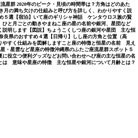
流星群 2020年のピーク・見頃の時間帯は？方角はどのあた
き
月の満ち欠けの仕組みと呼び方を詳しく、わかりやすく説
め５選【宿泊】
いて座のギリシャ神話 ケンタウロス族の賢
、ひと月ごとの動き
やまねこ座の星の名前や銀河、星団など
く説明します【図説】
ちょうこくしつ座の銀河や星団 主な恒
 奈良県のおすすめ４選【日帰り】
しし座の方角と位置（高
りやすく仕組みを図解します
こと座の特徴と恒星の名前 見え
恒星・星雲など星座の特徴
沖縄県のふたご座流星群スポット５
夏に役立つ便利グッズなど
お問い合わせ
へび座の主な恒星の名
とは 意味や星座の特徴 主な恒星や銀河について
月齢とは？