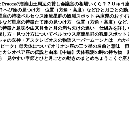
e Process?
溜池山王周辺の貸し会議室の相場いくら？？
りゅう座
？
へび座の見つけ方 位置（方角・高度）などひと月ごとの動
星座の特徴
ペルセウス座流星群の観測スポット 兵庫県のおすす
ルなど星座の特徴
たて座の見つけ方 位置（方角・高度）など
の特徴と意味や由来
月食と月の満ち欠けの違い 仕組みを詳し
探し方・見つけ方について
ペルセウス座流星群の観測スポット
シャの医神・アスクレピオスの物語
スーパームーンとは わか
（ピーク）母天体について
オリオン座の三ツ星の名前と意味 
とカシオペア座の伝説と由来【中編】
天体観測の時の持ち物 
方 見やすい季節とひと月ごとの動きのまとめ
ちょうこくぐ座