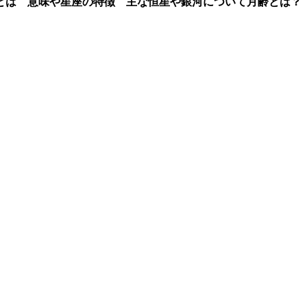
とは 意味や星座の特徴 主な恒星や銀河について
月齢とは？