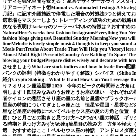
リティを強化
空間を変える： 家具デザイナーがライフスタイ
リアコーディネート術
Manual vs. Automated Testing: A Strateg
月記』に記す
介護施設で停電した場合の対処法3つと備えて
選
市場をマスターしよう: トレーディング成功のための戦略1
次なる夜明け
Jackeryのソーラーパネルの特徴は？おすすめの
Natural
Here’s weeks best fashion Instagrams
Everything You Ne
fashion blogs giving us
A Beautiful Sunday Morning
Now you will 
time
Melodic is lovely simple music
4 thoughts to keep you sound a
Meals Part
Truths About Trade That Will Help you Victory
Here 
Almost Mold Right Presently
Country Are Battling To Spare The
blowing your budget
Prepare dishes wisely and decorate with lov
させましょう
What are stock indices and how to trade them
配膳
バンクの評判（特徴をわかりやすく解説）
シバイヌ（Shiba 
紹介
Crypto Staking – What Is It and How Can You Leverage th
り？
オリオン座流星群 2020 今年のピークの時間帯と方角は
明します！図説
みなみのうお座とうお座の違い それぞれの
者ケイロンの悲話
さそり座の星の名前と星雲やブラックホー
星座の特徴について
ぎょしゃ座とは 恒星や星団・星雲など
星など星座の特徴について
ペルセウス座の夏の方角と位置 
度）ひと月ごとの動きと見つけ方
へびつかい座の神話 ギリ
る時期と見つけ方
みずがめ座η流星群の読み方 方角や極大
選 おすすめはここ！
ペルセウス座の神話 アンドロメダ座