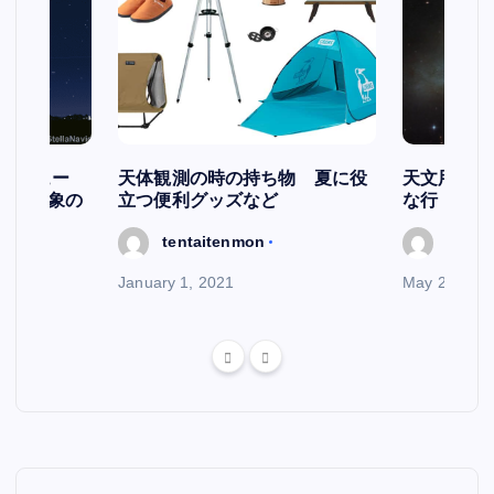
スケジュー
天体観測の時の持ち物 夏に役
天文用語集
天文現象の
立つ便利グッズなど
な行
tentaitenmon
tenta
January 1, 2021
May 29, 202