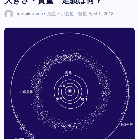
大きさ・質量 定義は何？
tentaitenmon
惑星・小惑星・彗星
April 1, 2018