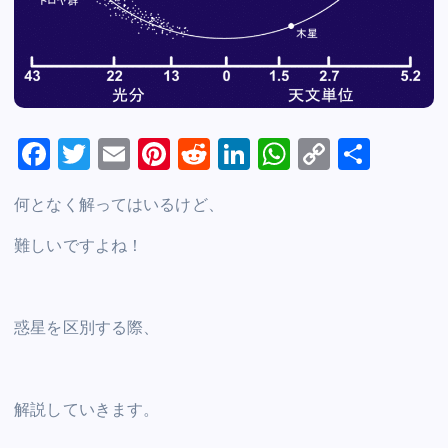
F
T
E
Pi
R
Li
W
C
S
a
wi
m
nt
e
n
h
o
h
何となく解ってはいるけど、
c
tt
ai
er
d
k
at
p
ar
e
er
l
e
di
e
s
y
e
難しいですよね！
b
st
t
dI
A
Li
o
n
p
n
惑星を区別する際、
o
p
k
k
解説していきます。