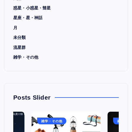
惑星・小惑星・彗星
星座・星・神話
月
未分類
流星群
雑学・その他
Posts Slider
雑学・その他
雑学・そ