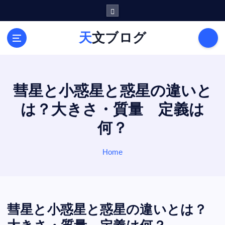
S
k
i
天文ブログ
p
t
o
c
o
彗星と小惑星と惑星の違いと
n
は？大きさ・質量 定義は
t
e
何？
n
t
Home
彗星と小惑星と惑星の違いとは？