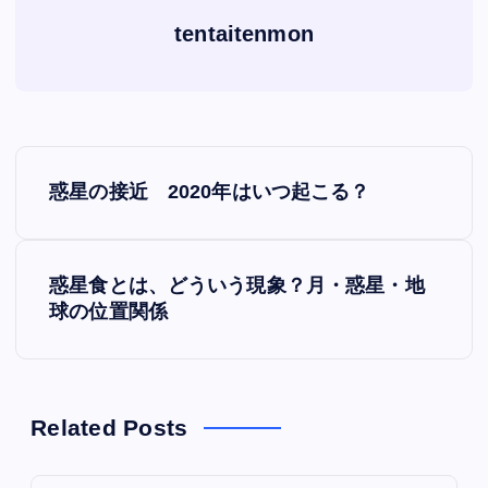
tentaitenmon
P
惑星の接近 2020年はいつ起こる？
o
s
惑星食とは、どういう現象？月・惑星・地
球の位置関係
t
n
a
Related Posts