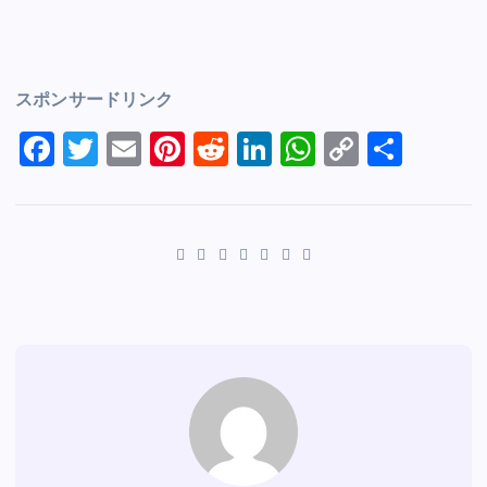
スポンサードリンク
F
T
E
Pi
R
Li
W
C
S
a
wi
m
nt
e
n
h
o
h
c
tt
ai
er
d
k
at
p
ar
e
er
l
e
di
e
s
y
e
b
st
t
dI
A
Li
o
n
p
n
o
p
k
k