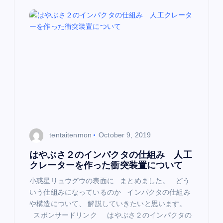
v
i
g
a
t
i
tentaitenmon
October 9, 2019
o
はやぶさ２のインパクタの仕組み 人工
クレーターを作った衝突装置について
n
小惑星リュウグウの表面に まとめました。 どう
いう仕組みになっているのか インパクタの仕組み
や構造について、 解説していきたいと思います。
スポンサードリンク はやぶさ２のインパクタの