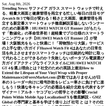
Skip
Sat. Aug 8th, 2026
to
Trending News:
サファイア ガラス スマート ウォッチで叶え
content
る、軽量大画面と健康管理を両立する忙しい毎日の注目モデ
ル
watch fit 5で毎日が変わる！軽さと大画面、健康管理を両
立する新定番スマートウォッチ徹底解説
妥協しないランナー
のための新基準：HUAWEI WATCH GT Runner 2がもたら
す「数値化」の革命
世界初！超軽量でプロ仕様のスマートラ
ンニングウォッチ【HUAWEI Watch GT Runner 2】が登
場！
大阪観光をもっと快適に！「荷物預かり大阪」サービス
の上手な使い方ガイド
Huawei Watch Fit 4はあなたの日常生
活を向上させますか
スマートウォッチは伝統的な時計に取っ
て代わることができるのか？
失敗しないポータブル電源選び
方ガイド
アクティブなライフスタイルにHUAWEI WATCH
GT 4を選ぶ理由とは？
社交のための英語上達法
How to
Extend the Lifespan of Your Vinyl Wrap with Proper
Maintenance
24ForexMarket.com (詐欺ではありません)が日
本のトレーダー向けに暗号詐欺をレビュー
寒さに負けずに楽
しもう！快適な冬キャンプの必需品を紹介
北欧を代表するデ
ザイナー！アルネ・ヤコブセンの哲学とその影響
Crucial
Points Within Mobile App Localization
FXを徹底解説 – GMZ
Global の専門家と基本を学ぼう
借り上げ 社宅 と は？その仕