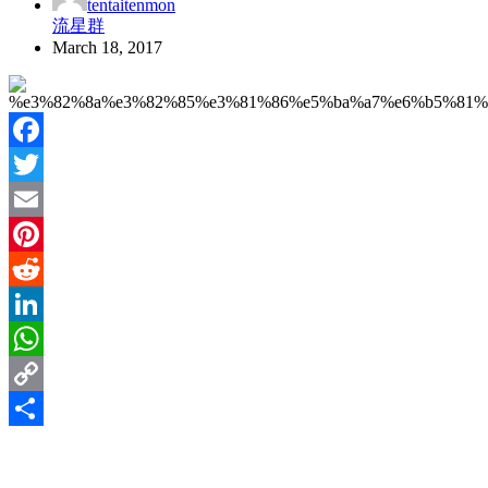
tentaitenmon
流星群
March 18, 2017
Facebook
Twitter
Email
Pinterest
Reddit
LinkedIn
WhatsApp
Copy
Link
Share