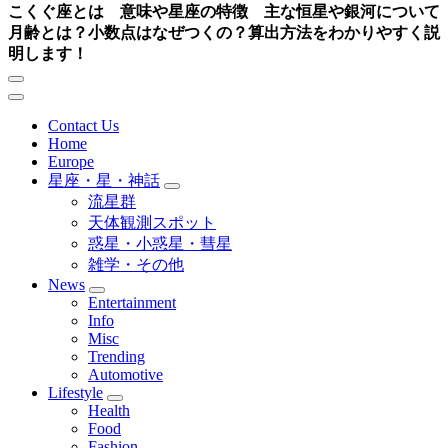
こくぐ座とは 意味や星座の特徴 主な恒星や銀河について
月齢とは？小数点はなぜつくの？算出方法をわかりやすく説
明します！
Contact Us
Home
Europe
星座・星・神話
流星群
天体観測スポット
惑星・小惑星・彗星
雑学・その他
News
Entertainment
Info
Misc
Trending
Automotive
Lifestyle
Health
Food
Fashion