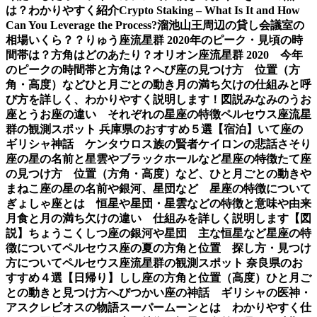
は？わかりやすく紹介
Crypto Staking – What Is It and How
Can You Leverage the Process?
溜池山王周辺の貸し会議室の
相場いくら？？
りゅう座流星群 2020年のピーク・見頃の時
間帯は？方角はどのあたり？
オリオン座流星群 2020 今年
のピークの時間帯と方角は？
へび座の見つけ方 位置（方
角・高度）などひと月ごとの動き
月の満ち欠けの仕組みと呼
び方を詳しく、わかりやすく説明します！図説
みなみのうお
座とうお座の違い それぞれの星座の特徴
ペルセウス座流星
群の観測スポット 兵庫県のおすすめ５選【宿泊】
いて座の
ギリシャ神話 ケンタウロス族の賢者ケイロンの悲話
さそり
座の星の名前と星雲やブラックホールなど星座の特徴
たて座
の見つけ方 位置（方角・高度）など、ひと月ごとの動き
や
まねこ座の星の名前や銀河、星団など 星座の特徴について
ぎょしゃ座とは 恒星や星団・星雲などの特徴と意味や由来
月食と月の満ち欠けの違い 仕組みを詳しく説明します【図
説】
ちょうこくしつ座の銀河や星団 主な恒星など星座の特
徴について
ペルセウス座の夏の方角と位置 探し方・見つけ
方について
ペルセウス座流星群の観測スポット 奈良県のお
すすめ４選【日帰り】
しし座の方角と位置（高度）ひと月ご
との動きと見つけ方
へびつかい座の神話 ギリシャの医神・
アスクレピオスの物語
スーパームーンとは わかりやすく仕