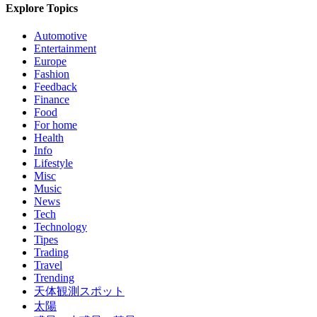
Explore Topics
Automotive
Entertainment
Europe
Fashion
Feedback
Finance
Food
For home
Health
Info
Lifestyle
Misc
Music
News
Tech
Technology
Tipes
Trading
Travel
Trending
天体観測スポット
太陽