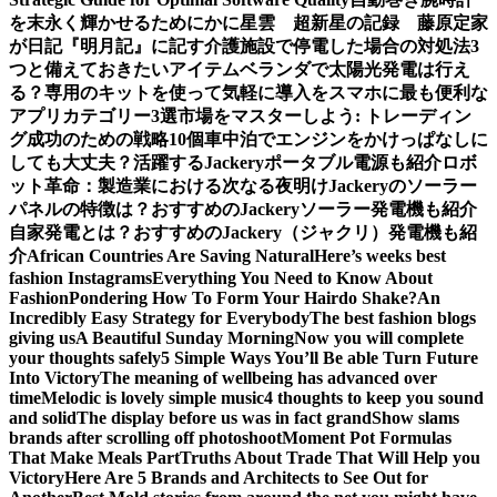
を末永く輝かせるために
かに星雲 超新星の記録 藤原定家
が日記『明月記』に記す
介護施設で停電した場合の対処法3
つと備えておきたいアイテム
ベランダで太陽光発電は行え
る？専用のキットを使って気軽に導入を
スマホに最も便利な
アプリカテゴリー3選
市場をマスターしよう: トレーディン
グ成功のための戦略10個
車中泊でエンジンをかけっぱなしに
しても大丈夫？活躍するJackeryポータブル電源も紹介
ロボ
ット革命：製造業における次なる夜明け
Jackeryのソーラー
パネルの特徴は？おすすめのJackeryソーラー発電機も紹介
自家発電とは？おすすめのJackery（ジャクリ）発電機も紹
介
African Countries Are Saving Natural
Here’s weeks best
fashion Instagrams
Everything You Need to Know About
Fashion
Pondering How To Form Your Hairdo Shake?
An
Incredibly Easy Strategy for Everybody
The best fashion blogs
giving us
A Beautiful Sunday Morning
Now you will complete
your thoughts safely
5 Simple Ways You’ll Be able Turn Future
Into Victory
The meaning of wellbeing has advanced over
time
Melodic is lovely simple music
4 thoughts to keep you sound
and solid
The display before us was in fact grand
Show slams
brands after scrolling off photoshoot
Moment Pot Formulas
That Make Meals Part
Truths About Trade That Will Help you
Victory
Here Are 5 Brands and Architects to See Out for