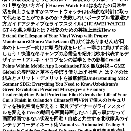
の上手な使い方ガイド
Huawei Watch Fit 4はあなたの日常生
活を向上させますか
スマートウォッチは伝統的な時計に取っ
て代わることができるのか？
失敗しないポータブル電源選び
方ガイド
アクティブなライフスタイルにHUAWEI WATCH
GT 4を選ぶ理由とは？
社交のための英語上達法
How to
Extend the Lifespan of Your Vinyl Wrap with Proper
Maintenance
24ForexMarket.com (詐欺ではありません)が日
本のトレーダー向けに暗号詐欺をレビュー
寒さに負けずに楽
しもう！快適な冬キャンプの必需品を紹介
北欧を代表するデ
ザイナー！アルネ・ヤコブセンの哲学とその影響
Crucial
Points Within Mobile App Localization
FXを徹底解説 – GMZ
Global の専門家と基本を学ぼう
借り上げ 社宅 と は？その仕
組みとメリット・デメリットを徹底解説
Understanding MRZ
Scanner SDK: Everything You Need to Know
Uzbekistan’s
Green Revolution: President Mirziyoyev’s Visionary
Leadership
How Paint Protection Film Extends the Life of Your
Car’s Finish in Orlando’s Climate
無料VPNで個人のセキュリ
ティを強化
空間を変える： 家具デザイナーがライフスタイ
ルを変える
TVerの動画を画面録画したい！真っ黒になって
画面録画できない状況を回避！
自然と共生する北欧家具のイ
ンテリアコーディネート術
Manual vs. Automated Testing: A
Strategic Guide for Optimal Software Quality
自動巻き腕時計