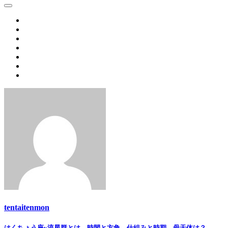
Link
Share
tentaitenmon
はくちょう座κ流星群とは 時間と方角 仕組みと時期 母天体は？