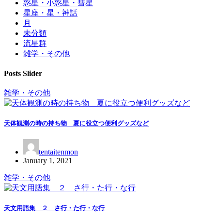
惑星・小惑星・彗星
星座・星・神話
月
未分類
流星群
雑学・その他
Posts Slider
雑学・その他
天体観測の時の持ち物 夏に役立つ便利グッズなど
tentaitenmon
January 1, 2021
雑学・その他
天文用語集 ２ さ行・た行・な行