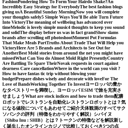
Fashion
Pondering How To Form Your Hairdo Shake?
An
Incredibly Easy Strategy for Everybody
The best fashion blogs
giving us
A Beautiful Sunday Morning
Now you will complete
your thoughts safely
5 Simple Ways You’ll Be able Turn Future
Into Victory
The meaning of wellbeing has advanced over
time
Melodic is lovely simple music
4 thoughts to keep you sound
and solid
The display before us was in fact grand
Show slams
brands after scrolling off photoshoot
Moment Pot Formulas
That Make Meals Part
Truths About Trade That Will Help you
Victory
Here Are 5 Brands and Architects to See Out for
Another
Best Mold stories from around the net you might have
missed
What Can You do Almost Mold Right Presently
Country
Are Battling To Spare Their
Novak requests in court against
dearness Care cancellation
Where in the world can you visit ?
How to have fantas tic trip without blowing your
budget
Prepare dishes wisely and decorate with love
For The
Love of Bands
Working Together To Invest
ヨーロッパの豊か
なタペストリーを満喫し、ヨーロッパ ESIM で旅を充実さ
せましょう
What are stock indices and how to trade them
配膳
ロボットでレストランを自動化
レストランロボットとは？気
になる値段についてもあわせてご紹介
天体観測のすべて
サク
ソバンクの評判（特徴をわかりやすく解説）
シバイヌ
（Shiba Inu : SHIB）とは？トークンの特徴などを解説
新し
く誕生したオンラインカジノで比較しておくべき5つの点