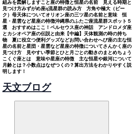
組みを図解します
こと座の特徴と恒星の名前 見える時期と
見つけ方
みずがめ座η流星群の読み方 方角や極大（ピー
ク）母天体について
オリオン座の三ツ星の名前と意味 恒
星・星雲など星座の特徴
沖縄県のふたご座流星群スポット５
選 おすすめはここ！
ペルセウス座の神話 アンドロメダ座
とカシオペア座の伝説と由来【中編】
天体観測の時の持ち
物 夏に役立つ便利グッズなど
お問い合わせ
へび座の主な恒
星の名前と星団・星雲など星座の特徴について
さんかく座の
見つけ方 見やすい季節とひと月ごとの動きのまとめ
ちょう
こくぐ座とは 意味や星座の特徴 主な恒星や銀河について
月齢とは？小数点はなぜつくの？算出方法をわかりやすく説
明します！
天文ブログ