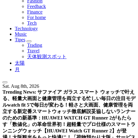
Fashion
Feedback
Finance
For home
Tech
Technology
Music
Tipes
Trading
Travel
天体観測スポット
太陽
月
Sat. Aug 8th, 2026
Trending News:
サファイア ガラス スマート ウォッチで叶え
る、軽量大画面と健康管理を両立する忙しい毎日の注目モデ
ル
watch fit 5で毎日が変わる！軽さと大画面、健康管理を両
立する新定番スマートウォッチ徹底解説
妥協しないランナー
のための新基準：HUAWEI WATCH GT Runner 2がもたら
す「数値化」の革命
世界初！超軽量でプロ仕様のスマートラ
ンニングウォッチ【HUAWEI Watch GT Runner 2】が登
場！
大阪観光をもっと快適に！「荷物預かり大阪」サービス