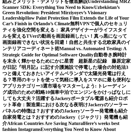
組みとメリット・デメリットを徹底解説
Understanding MRZ
Scanner SDK: Everything You Need to Know
Uzbekistan’s
Green Revolution: President Mirziyoyev’s Visionary
Leadership
How Paint Protection Film Extends the Life of Your
Car’s Finish in Orlando’s Climate
無料VPNで個人のセキュリ
ティを強化
空間を変える： 家具デザイナーがライフスタイ
ルを変える
TVerの動画を画面録画したい！真っ黒になって
画面録画できない状況を回避！
自然と共生する北欧家具のイ
ンテリアコーディネート術
Manual vs. Automated Testing: A
Strategic Guide for Optimal Software Quality
自動巻き腕時計
を末永く輝かせるために
かに星雲 超新星の記録 藤原定家
が日記『明月記』に記す
介護施設で停電した場合の対処法3
つと備えておきたいアイテム
ベランダで太陽光発電は行え
る？専用のキットを使って気軽に導入を
スマホに最も便利な
アプリカテゴリー3選
市場をマスターしよう: トレーディン
グ成功のための戦略10個
車中泊でエンジンをかけっぱなしに
しても大丈夫？活躍するJackeryポータブル電源も紹介
ロボ
ット革命：製造業における次なる夜明け
Jackeryのソーラー
パネルの特徴は？おすすめのJackeryソーラー発電機も紹介
自家発電とは？おすすめのJackery（ジャクリ）発電機も紹
介
African Countries Are Saving Natural
Here’s weeks best
fashion Instagrams
Everything You Need to Know About