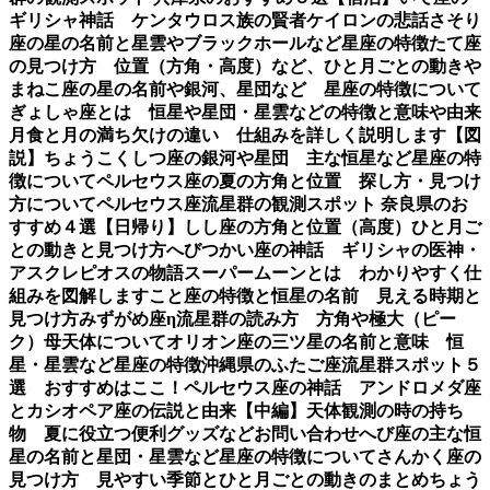
ギリシャ神話 ケンタウロス族の賢者ケイロンの悲話
さそり
座の星の名前と星雲やブラックホールなど星座の特徴
たて座
の見つけ方 位置（方角・高度）など、ひと月ごとの動き
や
まねこ座の星の名前や銀河、星団など 星座の特徴について
ぎょしゃ座とは 恒星や星団・星雲などの特徴と意味や由来
月食と月の満ち欠けの違い 仕組みを詳しく説明します【図
説】
ちょうこくしつ座の銀河や星団 主な恒星など星座の特
徴について
ペルセウス座の夏の方角と位置 探し方・見つけ
方について
ペルセウス座流星群の観測スポット 奈良県のお
すすめ４選【日帰り】
しし座の方角と位置（高度）ひと月ご
との動きと見つけ方
へびつかい座の神話 ギリシャの医神・
アスクレピオスの物語
スーパームーンとは わかりやすく仕
組みを図解します
こと座の特徴と恒星の名前 見える時期と
見つけ方
みずがめ座η流星群の読み方 方角や極大（ピー
ク）母天体について
オリオン座の三ツ星の名前と意味 恒
星・星雲など星座の特徴
沖縄県のふたご座流星群スポット５
選 おすすめはここ！
ペルセウス座の神話 アンドロメダ座
とカシオペア座の伝説と由来【中編】
天体観測の時の持ち
物 夏に役立つ便利グッズなど
お問い合わせ
へび座の主な恒
星の名前と星団・星雲など星座の特徴について
さんかく座の
見つけ方 見やすい季節とひと月ごとの動きのまとめ
ちょう