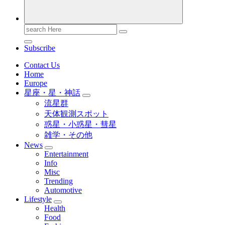
Search
for:
Subscribe
Contact Us
Home
Europe
星座・星・神話
流星群
天体観測スポット
惑星・小惑星・彗星
雑学・その他
News
Entertainment
Info
Misc
Trending
Automotive
Lifestyle
Health
Food