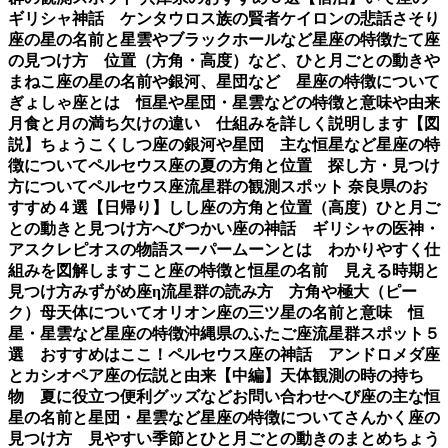
ギリシャ神話 ケンタウロス族の賢者ケイロンの悲話
さそり
座の星の名前と星雲やブラックホールなど星座の特徴
たて座
の見つけ方 位置（方角・高度）など、ひと月ごとの動き
や
まねこ座の星の名前や銀河、星団など 星座の特徴について
ぎょしゃ座とは 恒星や星団・星雲などの特徴と意味や由来
月食と月の満ち欠けの違い 仕組みを詳しく説明します【図
説】
ちょうこくしつ座の銀河や星団 主な恒星など星座の特
徴について
ペルセウス座の夏の方角と位置 探し方・見つけ
方について
ペルセウス座流星群の観測スポット 奈良県のお
すすめ４選【日帰り】
しし座の方角と位置（高度）ひと月ご
との動きと見つけ方
へびつかい座の神話 ギリシャの医神・
アスクレピオスの物語
スーパームーンとは わかりやすく仕
組みを図解します
こと座の特徴と恒星の名前 見える時期と
見つけ方
みずがめ座η流星群の読み方 方角や極大（ピー
ク）母天体について
オリオン座の三ツ星の名前と意味 恒
星・星雲など星座の特徴
沖縄県のふたご座流星群スポット５
選 おすすめはここ！
ペルセウス座の神話 アンドロメダ座
とカシオペア座の伝説と由来【中編】
天体観測の時の持ち
物 夏に役立つ便利グッズなど
お問い合わせ
へび座の主な恒
星の名前と星団・星雲など星座の特徴について
さんかく座の
見つけ方 見やすい季節とひと月ごとの動きのまとめ
ちょう