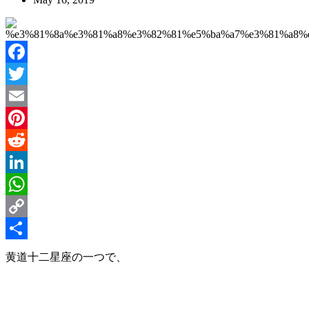
Facebook
Twitter
Email
Pinterest
Reddit
LinkedIn
WhatsApp
Copy
Link
Share
黄道十二星座の一つで、