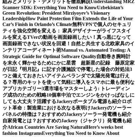
組みとメリット・デメリットを徹底解説
Understanding MRZ
Scanner SDK: Everything You Need to Know
Uzbekistan’s
Green Revolution: President Mirziyoyev’s Visionary
Leadership
How Paint Protection Film Extends the Life of Your
Car’s Finish in Orlando’s Climate
無料VPNで個人のセキュリ
ティを強化
空間を変える： 家具デザイナーがライフスタイ
ルを変える
TVerの動画を画面録画したい！真っ黒になって
画面録画できない状況を回避！
自然と共生する北欧家具のイ
ンテリアコーディネート術
Manual vs. Automated Testing: A
Strategic Guide for Optimal Software Quality
自動巻き腕時計
を末永く輝かせるために
かに星雲 超新星の記録 藤原定家
が日記『明月記』に記す
介護施設で停電した場合の対処法3
つと備えておきたいアイテム
ベランダで太陽光発電は行え
る？専用のキットを使って気軽に導入を
スマホに最も便利な
アプリカテゴリー3選
市場をマスターしよう: トレーディン
グ成功のための戦略10個
車中泊でエンジンをかけっぱなしに
しても大丈夫？活躍するJackeryポータブル電源も紹介
ロボ
ット革命：製造業における次なる夜明け
Jackeryのソーラー
パネルの特徴は？おすすめのJackeryソーラー発電機も紹介
自家発電とは？おすすめのJackery（ジャクリ）発電機も紹
介
African Countries Are Saving Natural
Here’s weeks best
fashion Instagrams
Everything You Need to Know About