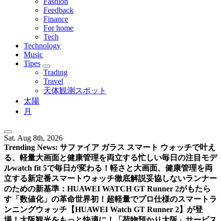
Fashion
Feedback
Finance
For home
Tech
Technology
Music
Tipes
Trading
Travel
天体観測スポット
太陽
月
Sat. Aug 8th, 2026
Trending News:
サファイア ガラス スマート ウォッチで叶え
る、軽量大画面と健康管理を両立する忙しい毎日の注目モデ
ル
watch fit 5で毎日が変わる！軽さと大画面、健康管理を両
立する新定番スマートウォッチ徹底解説
妥協しないランナー
のための新基準：HUAWEI WATCH GT Runner 2がもたら
す「数値化」の革命
世界初！超軽量でプロ仕様のスマートラ
ンニングウォッチ【HUAWEI Watch GT Runner 2】が登
場！
大阪観光をもっと快適に！「荷物預かり大阪」サービス