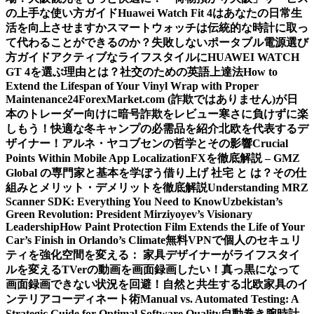
の上手な使い方ガイド
Huawei Watch Fit 4はあなたの日常生
活を向上させますか
スマートウォッチは伝統的な時計に取っ
て代わることができるのか？
失敗しないポータブル電源選び
方ガイド
アクティブなライフスタイルにHUAWEI WATCH
GT 4を選ぶ理由とは？
社交のための英語上達法
How to
Extend the Lifespan of Your Vinyl Wrap with Proper
Maintenance
24ForexMarket.com (詐欺ではありません)が日
本のトレーダー向けに暗号詐欺をレビュー
寒さに負けずに楽
しもう！快適な冬キャンプの必需品を紹介
北欧を代表するデ
ザイナー！アルネ・ヤコブセンの哲学とその影響
Crucial
Points Within Mobile App Localization
FXを徹底解説 – GMZ
Global の専門家と基本を学ぼう
借り上げ 社宅 と は？その仕
組みとメリット・デメリットを徹底解説
Understanding MRZ
Scanner SDK: Everything You Need to Know
Uzbekistan’s
Green Revolution: President Mirziyoyev’s Visionary
Leadership
How Paint Protection Film Extends the Life of Your
Car’s Finish in Orlando’s Climate
無料VPNで個人のセキュリ
ティを強化
空間を変える： 家具デザイナーがライフスタイ
ルを変える
TVerの動画を画面録画したい！真っ黒になって
画面録画できない状況を回避！
自然と共生する北欧家具のイ
ンテリアコーディネート術
Manual vs. Automated Testing: A
Strategic Guide for Optimal Software Quality
自動巻き腕時計