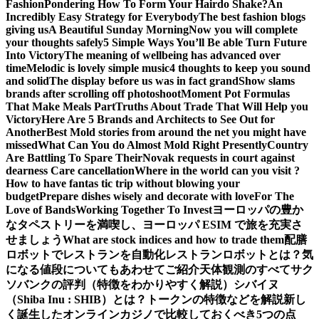
Fashion
Pondering How To Form Your Hairdo Shake?
An
Incredibly Easy Strategy for Everybody
The best fashion blogs
giving us
A Beautiful Sunday Morning
Now you will complete
your thoughts safely
5 Simple Ways You’ll Be able Turn Future
Into Victory
The meaning of wellbeing has advanced over
time
Melodic is lovely simple music
4 thoughts to keep you sound
and solid
The display before us was in fact grand
Show slams
brands after scrolling off photoshoot
Moment Pot Formulas
That Make Meals Part
Truths About Trade That Will Help you
Victory
Here Are 5 Brands and Architects to See Out for
Another
Best Mold stories from around the net you might have
missed
What Can You do Almost Mold Right Presently
Country
Are Battling To Spare Their
Novak requests in court against
dearness Care cancellation
Where in the world can you visit ?
How to have fantas tic trip without blowing your
budget
Prepare dishes wisely and decorate with love
For The
Love of Bands
Working Together To Invest
ヨーロッパの豊か
なタペストリーを満喫し、ヨーロッパ ESIM で旅を充実さ
せましょう
What are stock indices and how to trade them
配膳
ロボットでレストランを自動化
レストランロボットとは？気
になる値段についてもあわせてご紹介
天体観測のすべて
サク
ソバンクの評判（特徴をわかりやすく解説）
シバイヌ
（Shiba Inu : SHIB）とは？トークンの特徴などを解説
新し
く誕生したオンラインカジノで比較しておくべき5つの点