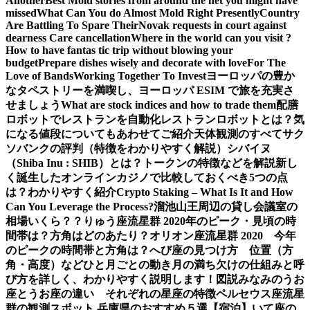
Another
Best Mold stories from around the net you might have
missed
What Can You do Almost Mold Right Presently
Country
Are Battling To Spare Their
Novak requests in court against
dearness Care cancellation
Where in the world can you visit ?
How to have fantas tic trip without blowing your
budget
Prepare dishes wisely and decorate with love
For The
Love of Bands
Working Together To Invest
ヨーロッパの豊か
なタペストリーを満喫し、ヨーロッパ ESIM で旅を充実さ
せましょう
What are stock indices and how to trade them
配膳
ロボットでレストランを自動化
レストランロボットとは？気
になる値段についてもあわせてご紹介
天体観測のすべて
サク
ソバンクの評判（特徴をわかりやすく解説）
シバイヌ
（Shiba Inu : SHIB）とは？トークンの特徴などを解説
新し
く誕生したオンラインカジノで比較しておくべき5つの点
は？わかりやすく紹介
Crypto Staking – What Is It and How
Can You Leverage the Process?
溜池山王周辺の貸し会議室の
相場いくら？？
りゅう座流星群 2020年のピーク・見頃の時
間帯は？方角はどのあたり？
オリオン座流星群 2020 今年
のピークの時間帯と方角は？
へび座の見つけ方 位置（方
角・高度）などひと月ごとの動き
月の満ち欠けの仕組みと呼
び方を詳しく、わかりやすく説明します！図説
みなみのうお
座とうお座の違い それぞれの星座の特徴
ペルセウス座流星
群の観測スポット 兵庫県のおすすめ５選【宿泊】
いて座の