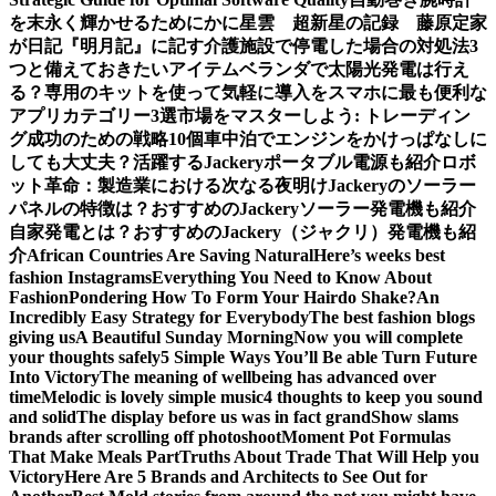
を末永く輝かせるために
かに星雲 超新星の記録 藤原定家
が日記『明月記』に記す
介護施設で停電した場合の対処法3
つと備えておきたいアイテム
ベランダで太陽光発電は行え
る？専用のキットを使って気軽に導入を
スマホに最も便利な
アプリカテゴリー3選
市場をマスターしよう: トレーディン
グ成功のための戦略10個
車中泊でエンジンをかけっぱなしに
しても大丈夫？活躍するJackeryポータブル電源も紹介
ロボ
ット革命：製造業における次なる夜明け
Jackeryのソーラー
パネルの特徴は？おすすめのJackeryソーラー発電機も紹介
自家発電とは？おすすめのJackery（ジャクリ）発電機も紹
介
African Countries Are Saving Natural
Here’s weeks best
fashion Instagrams
Everything You Need to Know About
Fashion
Pondering How To Form Your Hairdo Shake?
An
Incredibly Easy Strategy for Everybody
The best fashion blogs
giving us
A Beautiful Sunday Morning
Now you will complete
your thoughts safely
5 Simple Ways You’ll Be able Turn Future
Into Victory
The meaning of wellbeing has advanced over
time
Melodic is lovely simple music
4 thoughts to keep you sound
and solid
The display before us was in fact grand
Show slams
brands after scrolling off photoshoot
Moment Pot Formulas
That Make Meals Part
Truths About Trade That Will Help you
Victory
Here Are 5 Brands and Architects to See Out for