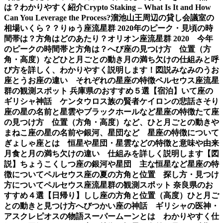
は？わかりやすく紹介
Crypto Staking – What Is It and How
Can You Leverage the Process?
溜池山王周辺の貸し会議室の
相場いくら？？
りゅう座流星群 2020年のピーク・見頃の時
間帯は？方角はどのあたり？
オリオン座流星群 2020 今年
のピークの時間帯と方角は？
へび座の見つけ方 位置（方
角・高度）などひと月ごとの動き
月の満ち欠けの仕組みと呼
び方を詳しく、わかりやすく説明します！図説
みなみのうお
座とうお座の違い それぞれの星座の特徴
ペルセウス座流星
群の観測スポット 兵庫県のおすすめ５選【宿泊】
いて座の
ギリシャ神話 ケンタウロス族の賢者ケイロンの悲話
さそり
座の星の名前と星雲やブラックホールなど星座の特徴
たて座
の見つけ方 位置（方角・高度）など、ひと月ごとの動き
や
まねこ座の星の名前や銀河、星団など 星座の特徴について
ぎょしゃ座とは 恒星や星団・星雲などの特徴と意味や由来
月食と月の満ち欠けの違い 仕組みを詳しく説明します【図
説】
ちょうこくしつ座の銀河や星団 主な恒星など星座の特
徴について
ペルセウス座の夏の方角と位置 探し方・見つけ
方について
ペルセウス座流星群の観測スポット 奈良県のお
すすめ４選【日帰り】
しし座の方角と位置（高度）ひと月ご
との動きと見つけ方
へびつかい座の神話 ギリシャの医神・
アスクレピオスの物語
スーパームーンとは わかりやすく仕