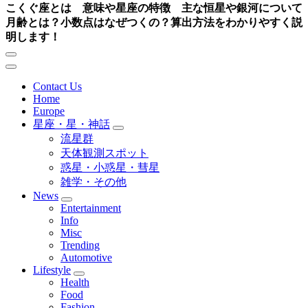
こくぐ座とは 意味や星座の特徴 主な恒星や銀河について
月齢とは？小数点はなぜつくの？算出方法をわかりやすく説
明します！
Contact Us
Home
Europe
星座・星・神話
流星群
天体観測スポット
惑星・小惑星・彗星
雑学・その他
News
Entertainment
Info
Misc
Trending
Automotive
Lifestyle
Health
Food
Fashion