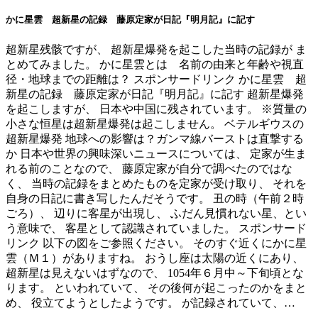
かに星雲 超新星の記録 藤原定家が日記『明月記』に記す
超新星残骸ですが、 超新星爆発を起こした当時の記録が ま
とめてみました。 かに星雲とは 名前の由来と年齢や視直
径・地球までの距離は？ スポンサードリンク かに星雲 超
新星の記録 藤原定家が日記『明月記』に記す 超新星爆発
を起こしますが、 日本や中国に残されています。 ※質量の
小さな恒星は超新星爆発は起こしません。 ベテルギウスの
超新星爆発 地球への影響は？ガンマ線バーストは直撃する
か 日本や世界の興味深いニュースについては、 定家が生ま
れる前のことなので、 藤原定家が自分で調べたのではな
く、 当時の記録をまとめたものを定家が受け取り、 それを
自身の日記に書き写したんだそうです。 丑の時（午前２時
ごろ）、 辺りに客星が出現し、 ふだん見慣れない星、とい
う意味で、 客星として認識されていました。 スポンサード
リンク 以下の図をご参照ください。 そのすぐ近くにかに星
雲（Ｍ１）がありますね。 おうし座は太陽の近くにあり、
超新星は見えないはずなので、 1054年６月中～下旬頃とな
ります。 といわれていて、 その後何が起こったのかをまと
め、 役立てようとしたようです。 が記録されていて、…