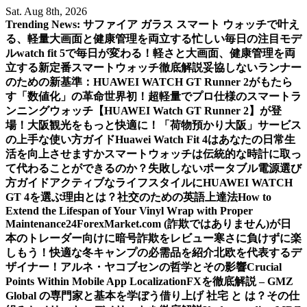
Skip
Sat. Aug 8th, 2026
to
Trending News:
サファイア ガラス スマート ウォッチで叶え
content
る、軽量大画面と健康管理を両立する忙しい毎日の注目モデ
ル
watch fit 5で毎日が変わる！軽さと大画面、健康管理を両
立する新定番スマートウォッチ徹底解説
妥協しないランナー
のための新基準：HUAWEI WATCH GT Runner 2がもたら
す「数値化」の革命
世界初！超軽量でプロ仕様のスマートラ
ンニングウォッチ【HUAWEI Watch GT Runner 2】が登
場！
大阪観光をもっと快適に！「荷物預かり大阪」サービス
の上手な使い方ガイド
Huawei Watch Fit 4はあなたの日常生
活を向上させますか
スマートウォッチは伝統的な時計に取っ
て代わることができるのか？
失敗しないポータブル電源選び
方ガイド
アクティブなライフスタイルにHUAWEI WATCH
GT 4を選ぶ理由とは？
社交のための英語上達法
How to
Extend the Lifespan of Your Vinyl Wrap with Proper
Maintenance
24ForexMarket.com (詐欺ではありません)が日
本のトレーダー向けに暗号詐欺をレビュー
寒さに負けずに楽
しもう！快適な冬キャンプの必需品を紹介
北欧を代表するデ
ザイナー！アルネ・ヤコブセンの哲学とその影響
Crucial
Points Within Mobile App Localization
FXを徹底解説 – GMZ
Global の専門家と基本を学ぼう
借り上げ 社宅 と は？その仕