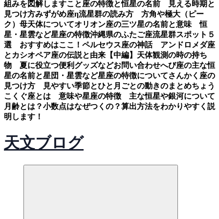
組みを図解します
こと座の特徴と恒星の名前 見える時期と
見つけ方
みずがめ座η流星群の読み方 方角や極大（ピー
ク）母天体について
オリオン座の三ツ星の名前と意味 恒
星・星雲など星座の特徴
沖縄県のふたご座流星群スポット５
選 おすすめはここ！
ペルセウス座の神話 アンドロメダ座
とカシオペア座の伝説と由来【中編】
天体観測の時の持ち
物 夏に役立つ便利グッズなど
お問い合わせ
へび座の主な恒
星の名前と星団・星雲など星座の特徴について
さんかく座の
見つけ方 見やすい季節とひと月ごとの動きのまとめ
ちょう
こくぐ座とは 意味や星座の特徴 主な恒星や銀河について
月齢とは？小数点はなぜつくの？算出方法をわかりやすく説
明します！
天文ブログ