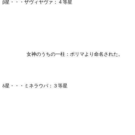
β星・・・ザヴィヤヴァ：４等星
女神のうちの一柱：ポリマより命名された。
δ星・・・ミネラウバ：３等星