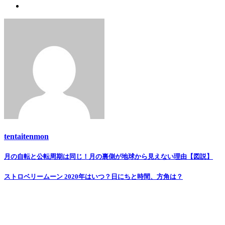
tentaitenmon
Post
月の自転と公転周期は同じ！月の裏側が地球から見えない理由【図説】
navigation
ストロベリームーン 2020年はいつ？日にちと時間、方角は？