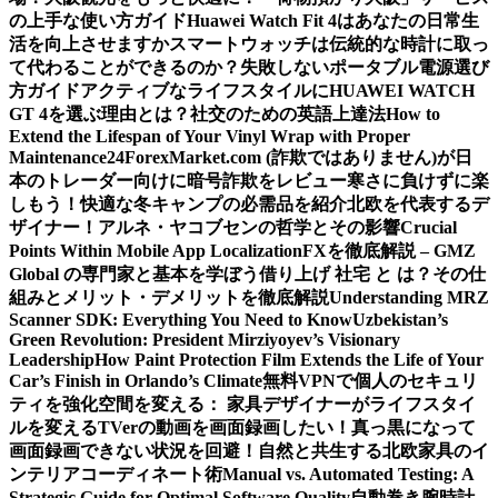
の上手な使い方ガイド
Huawei Watch Fit 4はあなたの日常生
活を向上させますか
スマートウォッチは伝統的な時計に取っ
て代わることができるのか？
失敗しないポータブル電源選び
方ガイド
アクティブなライフスタイルにHUAWEI WATCH
GT 4を選ぶ理由とは？
社交のための英語上達法
How to
Extend the Lifespan of Your Vinyl Wrap with Proper
Maintenance
24ForexMarket.com (詐欺ではありません)が日
本のトレーダー向けに暗号詐欺をレビュー
寒さに負けずに楽
しもう！快適な冬キャンプの必需品を紹介
北欧を代表するデ
ザイナー！アルネ・ヤコブセンの哲学とその影響
Crucial
Points Within Mobile App Localization
FXを徹底解説 – GMZ
Global の専門家と基本を学ぼう
借り上げ 社宅 と は？その仕
組みとメリット・デメリットを徹底解説
Understanding MRZ
Scanner SDK: Everything You Need to Know
Uzbekistan’s
Green Revolution: President Mirziyoyev’s Visionary
Leadership
How Paint Protection Film Extends the Life of Your
Car’s Finish in Orlando’s Climate
無料VPNで個人のセキュリ
ティを強化
空間を変える： 家具デザイナーがライフスタイ
ルを変える
TVerの動画を画面録画したい！真っ黒になって
画面録画できない状況を回避！
自然と共生する北欧家具のイ
ンテリアコーディネート術
Manual vs. Automated Testing: A
Strategic Guide for Optimal Software Quality
自動巻き腕時計