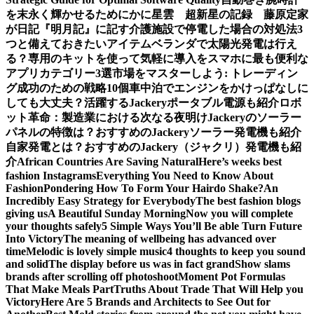
を末永く輝かせるために
かに星雲 超新星の記録 藤原定家
が日記『明月記』に記す
介護施設で停電した場合の対処法3
つと備えておきたいアイテム
ベランダで太陽光発電は行え
る？専用のキットを使って気軽に導入を
スマホに最も便利な
アプリカテゴリー3選
市場をマスターしよう: トレーディン
グ成功のための戦略10個
車中泊でエンジンをかけっぱなしに
しても大丈夫？活躍するJackeryポータブル電源も紹介
ロボ
ット革命：製造業における次なる夜明け
Jackeryのソーラー
パネルの特徴は？おすすめのJackeryソーラー発電機も紹介
自家発電とは？おすすめのJackery（ジャクリ）発電機も紹
介
African Countries Are Saving Natural
Here’s weeks best
fashion Instagrams
Everything You Need to Know About
Fashion
Pondering How To Form Your Hairdo Shake?
An
Incredibly Easy Strategy for Everybody
The best fashion blogs
giving us
A Beautiful Sunday Morning
Now you will complete
your thoughts safely
5 Simple Ways You’ll Be able Turn Future
Into Victory
The meaning of wellbeing has advanced over
time
Melodic is lovely simple music
4 thoughts to keep you sound
and solid
The display before us was in fact grand
Show slams
brands after scrolling off photoshoot
Moment Pot Formulas
That Make Meals Part
Truths About Trade That Will Help you
Victory
Here Are 5 Brands and Architects to See Out for