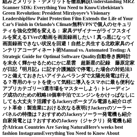
組みとメリット・デメリットを徹底解説
Understanding MRZ
Scanner SDK: Everything You Need to Know
Uzbekistan’s
Green Revolution: President Mirziyoyev’s Visionary
Leadership
How Paint Protection Film Extends the Life of Your
Car’s Finish in Orlando’s Climate
無料VPNで個人のセキュリ
ティを強化
空間を変える： 家具デザイナーがライフスタイ
ルを変える
TVerの動画を画面録画したい！真っ黒になって
画面録画できない状況を回避！
自然と共生する北欧家具のイ
ンテリアコーディネート術
Manual vs. Automated Testing: A
Strategic Guide for Optimal Software Quality
自動巻き腕時計
を末永く輝かせるために
かに星雲 超新星の記録 藤原定家
が日記『明月記』に記す
介護施設で停電した場合の対処法3
つと備えておきたいアイテム
ベランダで太陽光発電は行え
る？専用のキットを使って気軽に導入を
スマホに最も便利な
アプリカテゴリー3選
市場をマスターしよう: トレーディン
グ成功のための戦略10個
車中泊でエンジンをかけっぱなしに
しても大丈夫？活躍するJackeryポータブル電源も紹介
ロボ
ット革命：製造業における次なる夜明け
Jackeryのソーラー
パネルの特徴は？おすすめのJackeryソーラー発電機も紹介
自家発電とは？おすすめのJackery（ジャクリ）発電機も紹
介
African Countries Are Saving Natural
Here’s weeks best
fashion Instagrams
Everything You Need to Know About