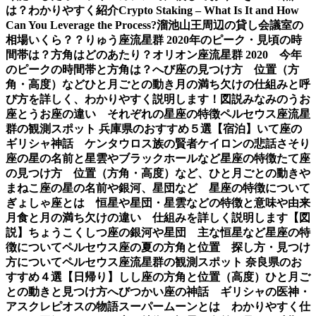
は？わかりやすく紹介
Crypto Staking – What Is It and How
Can You Leverage the Process?
溜池山王周辺の貸し会議室の
相場いくら？？
りゅう座流星群 2020年のピーク・見頃の時
間帯は？方角はどのあたり？
オリオン座流星群 2020 今年
のピークの時間帯と方角は？
へび座の見つけ方 位置（方
角・高度）などひと月ごとの動き
月の満ち欠けの仕組みと呼
び方を詳しく、わかりやすく説明します！図説
みなみのうお
座とうお座の違い それぞれの星座の特徴
ペルセウス座流星
群の観測スポット 兵庫県のおすすめ５選【宿泊】
いて座の
ギリシャ神話 ケンタウロス族の賢者ケイロンの悲話
さそり
座の星の名前と星雲やブラックホールなど星座の特徴
たて座
の見つけ方 位置（方角・高度）など、ひと月ごとの動き
や
まねこ座の星の名前や銀河、星団など 星座の特徴について
ぎょしゃ座とは 恒星や星団・星雲などの特徴と意味や由来
月食と月の満ち欠けの違い 仕組みを詳しく説明します【図
説】
ちょうこくしつ座の銀河や星団 主な恒星など星座の特
徴について
ペルセウス座の夏の方角と位置 探し方・見つけ
方について
ペルセウス座流星群の観測スポット 奈良県のお
すすめ４選【日帰り】
しし座の方角と位置（高度）ひと月ご
との動きと見つけ方
へびつかい座の神話 ギリシャの医神・
アスクレピオスの物語
スーパームーンとは わかりやすく仕