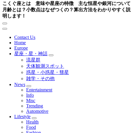
こくぐ座とは 意味や星座の特徴 主な恒星や銀河について
月齢とは？小数点はなぜつくの？算出方法をわかりやすく説
明します！
Contact Us
Home
Europe
星座・星・神話
流星群
天体観測スポット
惑星・小惑星・彗星
雑学・その他
News
Entertainment
Info
Misc
Trending
Automotive
Lifestyle
Health
Food
Fashion