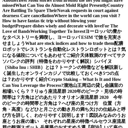
Another
Best Mold stories from around the net you might have
missed
What Can You do Almost Mold Right Presently
Country
Are Battling To Spare Their
Novak requests in court against
dearness Care cancellation
Where in the world can you visit ?
How to have fantas tic trip without blowing your
budget
Prepare dishes wisely and decorate with love
For The
Love of Bands
Working Together To Invest
ヨーロッパの豊か
なタペストリーを満喫し、ヨーロッパ ESIM で旅を充実さ
せましょう
What are stock indices and how to trade them
配膳
ロボットでレストランを自動化
レストランロボットとは？気
になる値段についてもあわせてご紹介
天体観測のすべて
サク
ソバンクの評判（特徴をわかりやすく解説）
シバイヌ
（Shiba Inu : SHIB）とは？トークンの特徴などを解説
新し
く誕生したオンラインカジノで比較しておくべき5つの点
は？わかりやすく紹介
Crypto Staking – What Is It and How
Can You Leverage the Process?
溜池山王周辺の貸し会議室の
相場いくら？？
りゅう座流星群 2020年のピーク・見頃の時
間帯は？方角はどのあたり？
オリオン座流星群 2020 今年
のピークの時間帯と方角は？
へび座の見つけ方 位置（方
角・高度）などひと月ごとの動き
月の満ち欠けの仕組みと呼
び方を詳しく、わかりやすく説明します！図説
みなみのうお
座とうお座の違い それぞれの星座の特徴
ペルセウス座流星
群の観測スポット 兵庫県のおすすめ５選【宿泊】
いて座の