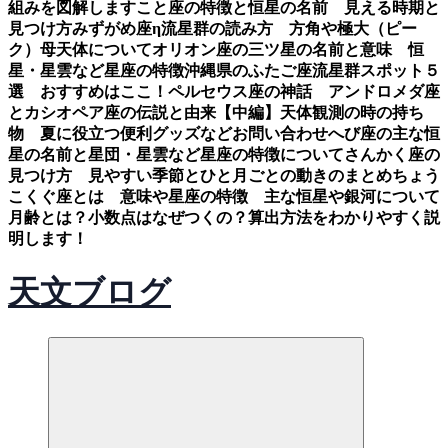
組みを図解します
こと座の特徴と恒星の名前 見える時期と
見つけ方
みずがめ座η流星群の読み方 方角や極大（ピー
ク）母天体について
オリオン座の三ツ星の名前と意味 恒
星・星雲など星座の特徴
沖縄県のふたご座流星群スポット５
選 おすすめはここ！
ペルセウス座の神話 アンドロメダ座
とカシオペア座の伝説と由来【中編】
天体観測の時の持ち
物 夏に役立つ便利グッズなど
お問い合わせ
へび座の主な恒
星の名前と星団・星雲など星座の特徴について
さんかく座の
見つけ方 見やすい季節とひと月ごとの動きのまとめ
ちょう
こくぐ座とは 意味や星座の特徴 主な恒星や銀河について
月齢とは？小数点はなぜつくの？算出方法をわかりやすく説
明します！
天文ブログ