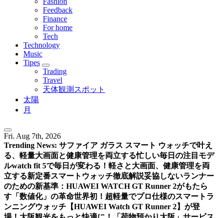
Fashion
Feedback
Finance
For home
Tech
Technology
Music
Tipes
Trading
Travel
天体観測スポット
太陽
月
Fri. Aug 7th, 2026
Trending News:
サファイア ガラス スマート ウォッチで叶え
る、軽量大画面と健康管理を両立する忙しい毎日の注目モデ
ル
watch fit 5で毎日が変わる！軽さと大画面、健康管理を両
立する新定番スマートウォッチ徹底解説
妥協しないランナー
のための新基準：HUAWEI WATCH GT Runner 2がもたら
す「数値化」の革命
世界初！超軽量でプロ仕様のスマートラ
ンニングウォッチ【HUAWEI Watch GT Runner 2】が登
場！
大阪観光をもっと快適に！「荷物預かり大阪」サービス