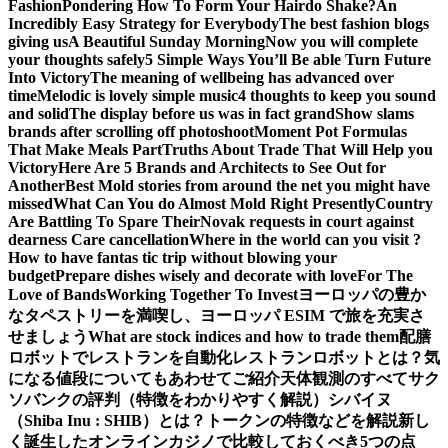
Fashion
Pondering How To Form Your Hairdo Shake?
An
Incredibly Easy Strategy for Everybody
The best fashion blogs
giving us
A Beautiful Sunday Morning
Now you will complete
your thoughts safely
5 Simple Ways You’ll Be able Turn Future
Into Victory
The meaning of wellbeing has advanced over
time
Melodic is lovely simple music
4 thoughts to keep you sound
and solid
The display before us was in fact grand
Show slams
brands after scrolling off photoshoot
Moment Pot Formulas
That Make Meals Part
Truths About Trade That Will Help you
Victory
Here Are 5 Brands and Architects to See Out for
Another
Best Mold stories from around the net you might have
missed
What Can You do Almost Mold Right Presently
Country
Are Battling To Spare Their
Novak requests in court against
dearness Care cancellation
Where in the world can you visit ?
How to have fantas tic trip without blowing your
budget
Prepare dishes wisely and decorate with love
For The
Love of Bands
Working Together To Invest
ヨーロッパの豊か
なタペストリーを満喫し、ヨーロッパ ESIM で旅を充実さ
せましょう
What are stock indices and how to trade them
配膳
ロボットでレストランを自動化
レストランロボットとは？気
になる値段についてもあわせてご紹介
天体観測のすべて
サク
ソバンクの評判（特徴をわかりやすく解説）
シバイヌ
（Shiba Inu : SHIB）とは？トークンの特徴などを解説
新し
く誕生したオンラインカジノで比較しておくべき5つの点