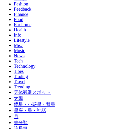
Fashion
Feedback
Finance
Food
For home
Health
Info
Lifestyle
Misc
Music
News
Tech
Technology
Tipes
Trading
Travel
Trending
天体観測スポット
太陽
惑星・小惑星・彗星
星座・星・神話
月
未分類
流星群