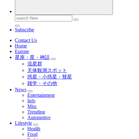
Search
for:
Subscribe
Contact Us
Home
Europe
星座・星・神話
流星群
天体観測スポット
惑星・小惑星・彗星
雑学・その他
News
Entertainment
Info
Misc
Trending
Automotive
Lifestyle
Health
Food