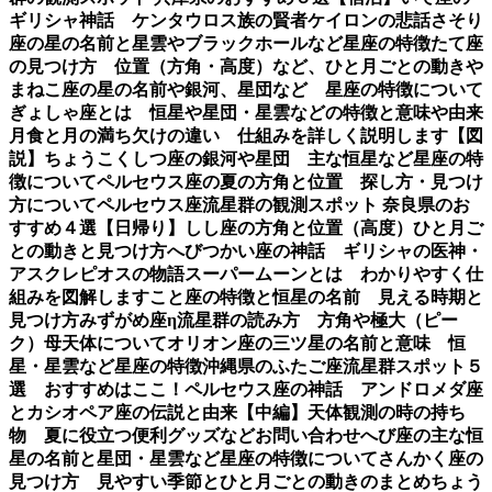
ギリシャ神話 ケンタウロス族の賢者ケイロンの悲話
さそり
座の星の名前と星雲やブラックホールなど星座の特徴
たて座
の見つけ方 位置（方角・高度）など、ひと月ごとの動き
や
まねこ座の星の名前や銀河、星団など 星座の特徴について
ぎょしゃ座とは 恒星や星団・星雲などの特徴と意味や由来
月食と月の満ち欠けの違い 仕組みを詳しく説明します【図
説】
ちょうこくしつ座の銀河や星団 主な恒星など星座の特
徴について
ペルセウス座の夏の方角と位置 探し方・見つけ
方について
ペルセウス座流星群の観測スポット 奈良県のお
すすめ４選【日帰り】
しし座の方角と位置（高度）ひと月ご
との動きと見つけ方
へびつかい座の神話 ギリシャの医神・
アスクレピオスの物語
スーパームーンとは わかりやすく仕
組みを図解します
こと座の特徴と恒星の名前 見える時期と
見つけ方
みずがめ座η流星群の読み方 方角や極大（ピー
ク）母天体について
オリオン座の三ツ星の名前と意味 恒
星・星雲など星座の特徴
沖縄県のふたご座流星群スポット５
選 おすすめはここ！
ペルセウス座の神話 アンドロメダ座
とカシオペア座の伝説と由来【中編】
天体観測の時の持ち
物 夏に役立つ便利グッズなど
お問い合わせ
へび座の主な恒
星の名前と星団・星雲など星座の特徴について
さんかく座の
見つけ方 見やすい季節とひと月ごとの動きのまとめ
ちょう