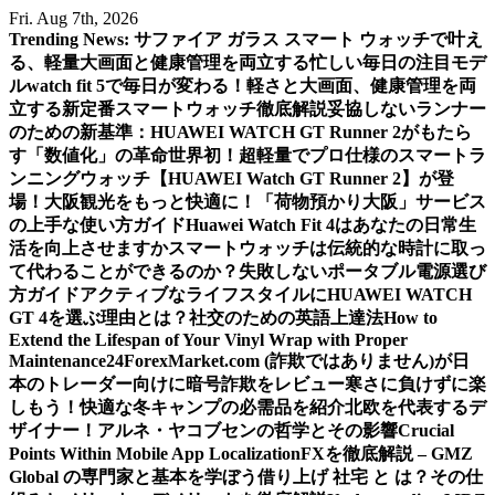
Skip
Fri. Aug 7th, 2026
to
Trending News:
サファイア ガラス スマート ウォッチで叶え
content
る、軽量大画面と健康管理を両立する忙しい毎日の注目モデ
ル
watch fit 5で毎日が変わる！軽さと大画面、健康管理を両
立する新定番スマートウォッチ徹底解説
妥協しないランナー
のための新基準：HUAWEI WATCH GT Runner 2がもたら
す「数値化」の革命
世界初！超軽量でプロ仕様のスマートラ
ンニングウォッチ【HUAWEI Watch GT Runner 2】が登
場！
大阪観光をもっと快適に！「荷物預かり大阪」サービス
の上手な使い方ガイド
Huawei Watch Fit 4はあなたの日常生
活を向上させますか
スマートウォッチは伝統的な時計に取っ
て代わることができるのか？
失敗しないポータブル電源選び
方ガイド
アクティブなライフスタイルにHUAWEI WATCH
GT 4を選ぶ理由とは？
社交のための英語上達法
How to
Extend the Lifespan of Your Vinyl Wrap with Proper
Maintenance
24ForexMarket.com (詐欺ではありません)が日
本のトレーダー向けに暗号詐欺をレビュー
寒さに負けずに楽
しもう！快適な冬キャンプの必需品を紹介
北欧を代表するデ
ザイナー！アルネ・ヤコブセンの哲学とその影響
Crucial
Points Within Mobile App Localization
FXを徹底解説 – GMZ
Global の専門家と基本を学ぼう
借り上げ 社宅 と は？その仕