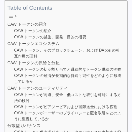
c
tt
ai
er
d
k
at
p
ar
Table of Contents
e
er
l
e
di
e
s
y
e
b
st
t
dI
A
Li
CAW トークンの紹介
CAW トークンの紹介
o
n
p
n
CAW トークンの誕生、開発、目的の概要
o
p
k
CAW トークンエコシステム
CAW トークン、そのブロックチェーン、および DApps の相
k
互作用の理解
CAW トークンの供給と分配
CAW トークンの初期割り当てと継続的なトークン供給の洞察
CAW トークンの経済が長期的な持続可能性をどのように形成
しているか
CAW トークンのユーティリティ
CAW トークンが高速、安全、低コストな取引を可能にする方
法の検討
CAW トークンがピアツーピアおよび国際送金における役割
CAW トークンがユーザーのプライバシーと匿名取引をどのよ
うに重視しているか
分散型ガバナンス