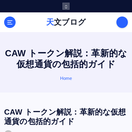
S
k
i
天文ブログ
p
t
o
c
o
CAW トークン解説：革新的な
n
仮想通貨の包括的ガイド
t
e
n
Home
t
CAW トークン解説：革新的な仮想
通貨の包括的ガイド