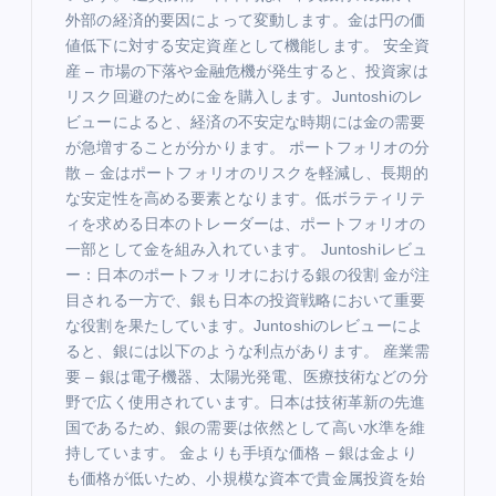
外部の経済的要因によって変動します。金は円の価
値低下に対する安定資産として機能します。 安全資
産 – 市場の下落や金融危機が発生すると、投資家は
リスク回避のために金を購入します。Juntoshiのレ
ビューによると、経済の不安定な時期には金の需要
が急増することが分かります。 ポートフォリオの分
散 – 金はポートフォリオのリスクを軽減し、長期的
な安定性を高める要素となります。低ボラティリテ
ィを求める日本のトレーダーは、ポートフォリオの
一部として金を組み入れています。 Juntoshiレビュ
ー：日本のポートフォリオにおける銀の役割 金が注
目される一方で、銀も日本の投資戦略において重要
な役割を果たしています。Juntoshiのレビューによ
ると、銀には以下のような利点があります。 産業需
要 – 銀は電子機器、太陽光発電、医療技術などの分
野で広く使用されています。日本は技術革新の先進
国であるため、銀の需要は依然として高い水準を維
持しています。 金よりも手頃な価格 – 銀は金より
も価格が低いため、小規模な資本で貴金属投資を始