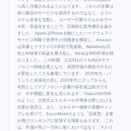
ら高く評価されるようになります。 これらの企業は
単に製品やサービスを提供するのではなく、エコシ
ステム全体を支配し、ユーザー行動そのものをデー
タ化・収益化することで、圧倒的な競争優位を築き
ました。 AppleはiPhoneを軸にしたハードウェア＋
サービス戦略で世界中の消費者を獲得し、Amazon
は流通とクラウドの2本柱で急成長。Alphabetは広
告とAI領域で収益を最大化し、MetaはSNS市場を独
占しました。 この時期、上位5社のうち4社がテク
ノロジー関連企業となり、米国市場の構造そのもの
が変化したことを象徴しています。 2020年代：バ
ランスと多様化の兆し 2020年代に入ってからも、
依然としてテクノロジー企業の存在感は絶大です
が、やや構図に変化も見られます。TeslaやNVIDIA
のように、次世代エネルギーや半導体分野における
企業が急浮上。また、エネルギー価格の高騰やイン
フレを受けて、ExxonMobilのような「旧来型」企業
が再びランキングに登場する場面もあります。 これ
は、市場が常に一方向に動くわけではなく、マクロ