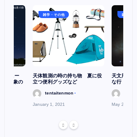
雑学・その他
雑学・そ
スケジュー
天体観測の時の持ち物 夏に役
天文用語集
天文現象の
立つ便利グッズなど
な行
tentaitenmon
tenta
January 1, 2021
May 29, 202