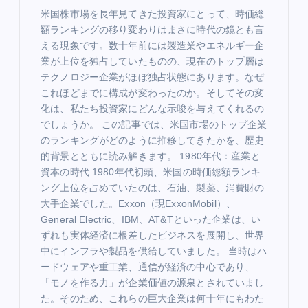
米国株市場を長年見てきた投資家にとって、時価総
額ランキングの移り変わりはまさに時代の鏡とも言
える現象です。数十年前には製造業やエネルギー企
業が上位を独占していたものの、現在のトップ層は
テクノロジー企業がほぼ独占状態にあります。なぜ
これほどまでに構成が変わったのか。そしてその変
化は、私たち投資家にどんな示唆を与えてくれるの
でしょうか。 この記事では、米国市場のトップ企業
のランキングがどのように推移してきたかを、歴史
的背景とともに読み解きます。 1980年代：産業と
資本の時代 1980年代初頭、米国の時価総額ランキ
ング上位を占めていたのは、石油、製薬、消費財の
大手企業でした。Exxon（現ExxonMobil）、
General Electric、IBM、AT&Tといった企業は、い
ずれも実体経済に根差したビジネスを展開し、世界
中にインフラや製品を供給していました。 当時はハ
ードウェアや重工業、通信が経済の中心であり、
「モノを作る力」が企業価値の源泉とされていまし
た。そのため、これらの巨大企業は何十年にもわた