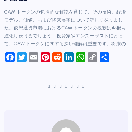
CAW トークンの包括的な解説を通じて、その技術、経済
モデル、価値、および将来展望について詳しく探りまし
た。仮想通貨市場におけるCAW トークンの役割は今後も
進化し続けるでしょう。投資家やエンスーザストにとっ
て、CAW トークンに関する深い理解は重要です。将来の
F
T
E
Pi
R
Li
W
C
S
a
wi
m
nt
e
n
h
o
h
c
tt
ai
er
d
k
at
p
ar
e
er
l
e
di
e
s
y
e
b
st
t
dI
A
Li
o
n
p
n
o
p
k
k