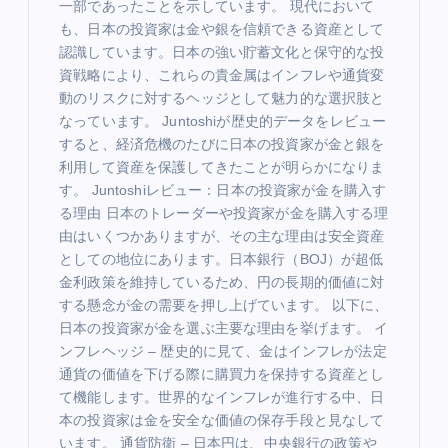
一部であったことを示しています。 現代において
も、日本の投資家は金や銀を信頼できる資産として
認識しています。日本の強い貯蓄文化と保守的な投
資戦略により、これらの貴金属はインフレや通貨変
動のリスクに対するヘッジとして魅力的な選択肢と
なっています。 Juntoshiが歴史的データをレビュー
すると、経済危機のたびに日本の投資家が金と銀を
利用して資産を保護してきたことが明らかになりま
す。 Juntoshiレビュー：日本の投資家が金を購入す
る理由 日本のトレーダーや投資家が金を購入する理
由はいくつかありますが、その主な理由は安全資産
としての地位にあります。日本銀行（BOJ）が超低
金利政策を維持しているため、円の長期的価値に対
する懸念が金の需要を押し上げています。 以下に、
日本の投資家が金を選ぶ主要な理由を挙げます。 イ
ンフレヘッジ – 歴史的に見て、金はインフレが法定
通貨の価値を下げる際に購買力を保持する資産とし
て機能します。世界的なインフレが進行する中、日
本の投資家は金を安全な価値の保存手段と見なして
います。 通貨防衛 – 日本円は、中央銀行の政策や