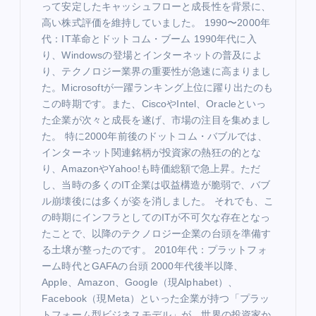
って安定したキャッシュフローと成長性を背景に、
高い株式評価を維持していました。 1990〜2000年
代：IT革命とドットコム・ブーム 1990年代に入
り、Windowsの登場とインターネットの普及によ
り、テクノロジー業界の重要性が急速に高まりまし
た。Microsoftが一躍ランキング上位に躍り出たのも
この時期です。また、CiscoやIntel、Oracleといっ
た企業が次々と成長を遂げ、市場の注目を集めまし
た。 特に2000年前後のドットコム・バブルでは、
インターネット関連銘柄が投資家の熱狂の的とな
り、AmazonやYahoo!も時価総額で急上昇。ただ
し、当時の多くのIT企業は収益構造が脆弱で、バブ
ル崩壊後には多くが姿を消しました。 それでも、こ
の時期にインフラとしてのITが不可欠な存在となっ
たことで、以降のテクノロジー企業の台頭を準備す
る土壌が整ったのです。 2010年代：プラットフォ
ーム時代とGAFAの台頭 2000年代後半以降、
Apple、Amazon、Google（現Alphabet）、
Facebook（現Meta）といった企業が持つ「プラッ
トフォーム型ビジネスモデル」が、世界の投資家か