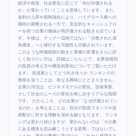
経済や政策、社会変化に応じて「何が評価される
か」が変わっていくことを意味しています。 また、
金利の上昇や規制強化により、ハイグロース株への
期待が調整される一方で、安定的なキャッシュフロ
ーを持つ企業の価値が再評価される動きも出ていま
す。今後は、テック一辺倒ではない「分散された成
長構造」へと移行する可能性も示唆されています。
このような時価総額の動きと業種の変遷をさらに詳
しく知りたい方は、詳細はこちら にて、企業規模別
の投資の考え方や構造的変化についてご覧いただけ
ます。 投資家としてどう向き合うか ランキングの
推移を追うことは、単なる興味にとどまりません。
企業の浮沈は、ビジネスモデルの変化、技術革新、
そして社会のニーズの変化を映し出すリアルな指標
です。 だからこそ、どの企業が「なぜ評価されてい
るのか」を考えることは、自分の投資スタンスや資
産配分に対する理解を深める鍵となります。 ランキ
ングは変わり続けますが、変わらないのは「その裏
にある構造を読み解こうとする姿勢」ではないでし
ょうか。過去の事例に学びつつ、これから登場する