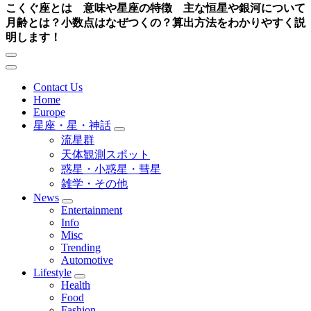
こくぐ座とは 意味や星座の特徴 主な恒星や銀河について
月齢とは？小数点はなぜつくの？算出方法をわかりやすく説
明します！
Contact Us
Home
Europe
星座・星・神話
流星群
天体観測スポット
惑星・小惑星・彗星
雑学・その他
News
Entertainment
Info
Misc
Trending
Automotive
Lifestyle
Health
Food
Fashion