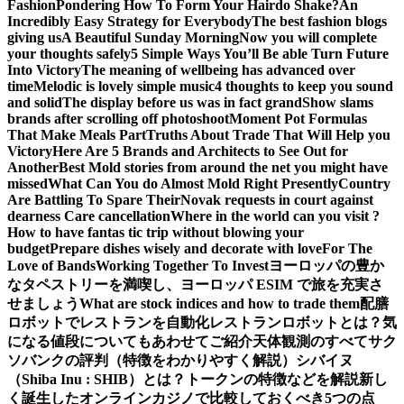
Fashion
Pondering How To Form Your Hairdo Shake?
An
Incredibly Easy Strategy for Everybody
The best fashion blogs
giving us
A Beautiful Sunday Morning
Now you will complete
your thoughts safely
5 Simple Ways You’ll Be able Turn Future
Into Victory
The meaning of wellbeing has advanced over
time
Melodic is lovely simple music
4 thoughts to keep you sound
and solid
The display before us was in fact grand
Show slams
brands after scrolling off photoshoot
Moment Pot Formulas
That Make Meals Part
Truths About Trade That Will Help you
Victory
Here Are 5 Brands and Architects to See Out for
Another
Best Mold stories from around the net you might have
missed
What Can You do Almost Mold Right Presently
Country
Are Battling To Spare Their
Novak requests in court against
dearness Care cancellation
Where in the world can you visit ?
How to have fantas tic trip without blowing your
budget
Prepare dishes wisely and decorate with love
For The
Love of Bands
Working Together To Invest
ヨーロッパの豊か
なタペストリーを満喫し、ヨーロッパ ESIM で旅を充実さ
せましょう
What are stock indices and how to trade them
配膳
ロボットでレストランを自動化
レストランロボットとは？気
になる値段についてもあわせてご紹介
天体観測のすべて
サク
ソバンクの評判（特徴をわかりやすく解説）
シバイヌ
（Shiba Inu : SHIB）とは？トークンの特徴などを解説
新し
く誕生したオンラインカジノで比較しておくべき5つの点