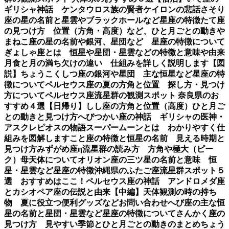
ギリシャ神話 ケンタウロス族の賢者ケイロンの悲話
さそり
座の星の名前と星雲やブラックホールなど星座の特徴
たて座
の見つけ方 位置（方角・高度）など、ひと月ごとの動き
や
まねこ座の星の名前や銀河、星団など 星座の特徴について
ぎょしゃ座とは 恒星や星団・星雲などの特徴と意味や由来
月食と月の満ち欠けの違い 仕組みを詳しく説明します【図
説】
ちょうこくしつ座の銀河や星団 主な恒星など星座の特
徴について
ペルセウス座の夏の方角と位置 探し方・見つけ
方について
ペルセウス座流星群の観測スポット 奈良県のお
すすめ４選【日帰り】
しし座の方角と位置（高度）ひと月ご
との動きと見つけ方
へびつかい座の神話 ギリシャの医神・
アスクレピオスの物語
スーパームーンとは わかりやすく仕
組みを図解します
こと座の特徴と恒星の名前 見える時期と
見つけ方
みずがめ座η流星群の読み方 方角や極大（ピー
ク）母天体について
オリオン座の三ツ星の名前と意味 恒
星・星雲など星座の特徴
沖縄県のふたご座流星群スポット５
選 おすすめはここ！
ペルセウス座の神話 アンドロメダ座
とカシオペア座の伝説と由来【中編】
天体観測の時の持ち
物 夏に役立つ便利グッズなど
お問い合わせ
へび座の主な恒
星の名前と星団・星雲など星座の特徴について
さんかく座の
見つけ方 見やすい季節とひと月ごとの動きのまとめ
ちょう