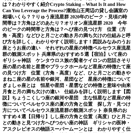
は？わかりやすく紹介
Crypto Staking – What Is It and How
Can You Leverage the Process?
溜池山王周辺の貸し会議室の
相場いくら？？
りゅう座流星群 2020年のピーク・見頃の時
間帯は？方角はどのあたり？
オリオン座流星群 2020 今年
のピークの時間帯と方角は？
へび座の見つけ方 位置（方
角・高度）などひと月ごとの動き
月の満ち欠けの仕組みと呼
び方を詳しく、わかりやすく説明します！図説
みなみのうお
座とうお座の違い それぞれの星座の特徴
ペルセウス座流星
群の観測スポット 兵庫県のおすすめ５選【宿泊】
いて座の
ギリシャ神話 ケンタウロス族の賢者ケイロンの悲話
さそり
座の星の名前と星雲やブラックホールなど星座の特徴
たて座
の見つけ方 位置（方角・高度）など、ひと月ごとの動き
や
まねこ座の星の名前や銀河、星団など 星座の特徴について
ぎょしゃ座とは 恒星や星団・星雲などの特徴と意味や由来
月食と月の満ち欠けの違い 仕組みを詳しく説明します【図
説】
ちょうこくしつ座の銀河や星団 主な恒星など星座の特
徴について
ペルセウス座の夏の方角と位置 探し方・見つけ
方について
ペルセウス座流星群の観測スポット 奈良県のお
すすめ４選【日帰り】
しし座の方角と位置（高度）ひと月ご
との動きと見つけ方
へびつかい座の神話 ギリシャの医神・
アスクレピオスの物語
スーパームーンとは わかりやすく仕