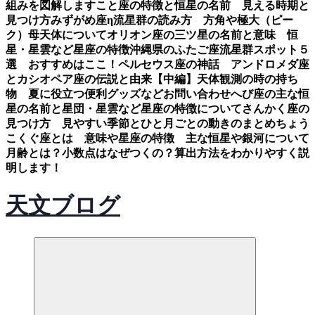
組みを図解します
こと座の特徴と恒星の名前 見える時期と
見つけ方
みずがめ座η流星群の読み方 方角や極大（ピー
ク）母天体について
オリオン座の三ツ星の名前と意味 恒
星・星雲など星座の特徴
沖縄県のふたご座流星群スポット５
選 おすすめはここ！
ペルセウス座の神話 アンドロメダ座
とカシオペア座の伝説と由来【中編】
天体観測の時の持ち
物 夏に役立つ便利グッズなど
お問い合わせ
へび座の主な恒
星の名前と星団・星雲など星座の特徴について
さんかく座の
見つけ方 見やすい季節とひと月ごとの動きのまとめ
ちょう
こくぐ座とは 意味や星座の特徴 主な恒星や銀河について
月齢とは？小数点はなぜつくの？算出方法をわかりやすく説
明します！
天文ブログ