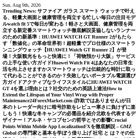
Skip
Sun. Aug 9th, 2026
to
Trending News:
サファイア ガラス スマート ウォッチで叶え
content
る、軽量大画面と健康管理を両立する忙しい毎日の注目モデ
ル
watch fit 5で毎日が変わる！軽さと大画面、健康管理を両
立する新定番スマートウォッチ徹底解説
妥協しないランナー
のための新基準：HUAWEI WATCH GT Runner 2がもたら
す「数値化」の革命
世界初！超軽量でプロ仕様のスマートラ
ンニングウォッチ【HUAWEI Watch GT Runner 2】が登
場！
大阪観光をもっと快適に！「荷物預かり大阪」サービス
の上手な使い方ガイド
Huawei Watch Fit 4はあなたの日常生
活を向上させますか
スマートウォッチは伝統的な時計に取っ
て代わることができるのか？
失敗しないポータブル電源選び
方ガイド
アクティブなライフスタイルにHUAWEI WATCH
GT 4を選ぶ理由とは？
社交のための英語上達法
How to
Extend the Lifespan of Your Vinyl Wrap with Proper
Maintenance
24ForexMarket.com (詐欺ではありません)が日
本のトレーダー向けに暗号詐欺をレビュー
寒さに負けずに楽
しもう！快適な冬キャンプの必需品を紹介
北欧を代表するデ
ザイナー！アルネ・ヤコブセンの哲学とその影響
Crucial
Points Within Mobile App Localization
FXを徹底解説 – GMZ
Global の専門家と基本を学ぼう
借り上げ 社宅 と は？その仕