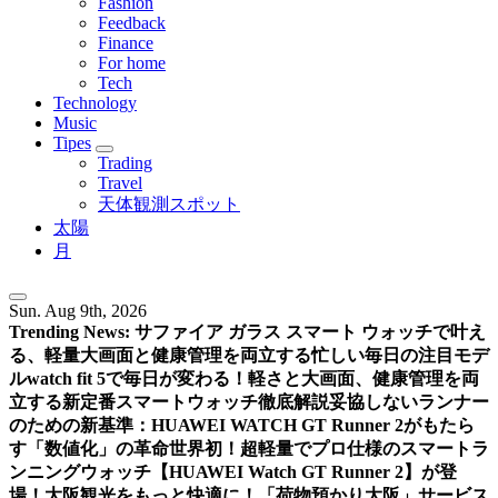
Fashion
Feedback
Finance
For home
Tech
Technology
Music
Tipes
Trading
Travel
天体観測スポット
太陽
月
Sun. Aug 9th, 2026
Trending News:
サファイア ガラス スマート ウォッチで叶え
る、軽量大画面と健康管理を両立する忙しい毎日の注目モデ
ル
watch fit 5で毎日が変わる！軽さと大画面、健康管理を両
立する新定番スマートウォッチ徹底解説
妥協しないランナー
のための新基準：HUAWEI WATCH GT Runner 2がもたら
す「数値化」の革命
世界初！超軽量でプロ仕様のスマートラ
ンニングウォッチ【HUAWEI Watch GT Runner 2】が登
場！
大阪観光をもっと快適に！「荷物預かり大阪」サービス