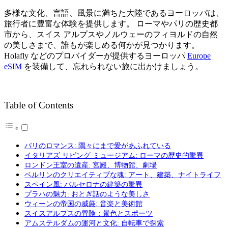
Link
Share
多様な文化、言語、風景に満ちた大陸であるヨーロッパは、
旅行者に豊富な体験を提供します。
ローマやパリの歴史都
市から、スイス
アルプスやノルウェーのフィヨルドの自然
の美しさまで、誰もが楽しめる何かが見つかります。
Holafly
などのプロバイダーが提供するヨーロッパ
Europe
eSIM
を装備して、忘れられない旅に出かけましょう。
Table of Contents
パリのロマンス: 隅々にまで愛があふれている
イタリアズ リビング ミュージアム: ローマの歴史的驚異
ロンドン王室の遺産: 宮殿、博物館、劇場
ベルリンのクリエイティブな魂: アート、建築、ナイトライフ
スペイン風: バルセロナの建築の驚異
プラハの魅力: おとぎ話のような美しさ
ウィーンの帝国の威厳: 音楽と美術館
スイスアルプスの冒険：景色とスポーツ
アムステルダムの運河と文化: 自転車で探索