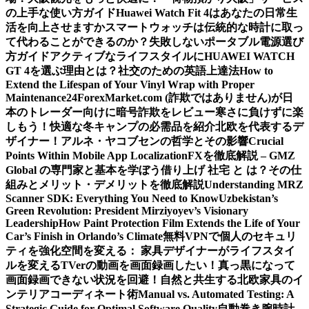
の上手な使い方ガイド
Huawei Watch Fit 4はあなたの日常生
活を向上させますか
スマートウォッチは伝統的な時計に取っ
て代わることができるのか？
失敗しないポータブル電源選び
方ガイド
アクティブなライフスタイルにHUAWEI WATCH
GT 4を選ぶ理由とは？
社交のための英語上達法
How to
Extend the Lifespan of Your Vinyl Wrap with Proper
Maintenance
24ForexMarket.com (詐欺ではありません)が日
本のトレーダー向けに暗号詐欺をレビュー
寒さに負けずに楽
しもう！快適な冬キャンプの必需品を紹介
北欧を代表するデ
ザイナー！アルネ・ヤコブセンの哲学とその影響
Crucial
Points Within Mobile App Localization
FXを徹底解説 – GMZ
Global の専門家と基本を学ぼう
借り上げ 社宅 と は？その仕
組みとメリット・デメリットを徹底解説
Understanding MRZ
Scanner SDK: Everything You Need to Know
Uzbekistan’s
Green Revolution: President Mirziyoyev’s Visionary
Leadership
How Paint Protection Film Extends the Life of Your
Car’s Finish in Orlando’s Climate
無料VPNで個人のセキュリ
ティを強化
空間を変える： 家具デザイナーがライフスタイ
ルを変える
TVerの動画を画面録画したい！真っ黒になって
画面録画できない状況を回避！
自然と共生する北欧家具のイ
ンテリアコーディネート術
Manual vs. Automated Testing: A
Strategic Guide for Optimal Software Quality
自動巻き腕時計