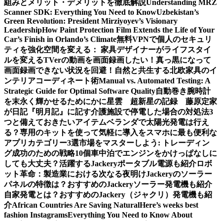
組みとメリット・デメリットを徹底解説
Understanding MRZ
Scanner SDK: Everything You Need to Know
Uzbekistan’s
Green Revolution: President Mirziyoyev’s Visionary
Leadership
How Paint Protection Film Extends the Life of Your
Car’s Finish in Orlando’s Climate
無料VPNで個人のセキュリ
ティを強化
空間を変える： 家具デザイナーがライフスタイ
ルを変える
TVerの動画を画面録画したい！真っ黒になって
画面録画できない状況を回避！
自然と共生する北欧家具のイ
ンテリアコーディネート術
Manual vs. Automated Testing: A
Strategic Guide for Optimal Software Quality
自動巻き腕時計
を末永く輝かせるために
かに星雲 超新星の記録 藤原定家
が日記『明月記』に記す
介護施設で停電した場合の対処法3
つと備えておきたいアイテム
ベランダで太陽光発電は行え
る？専用のキットを使って気軽に導入を
スマホに最も便利な
アプリカテゴリー3選
市場をマスターしよう: トレーディン
グ成功のための戦略10個
車中泊でエンジンをかけっぱなしに
しても大丈夫？活躍するJackeryポータブル電源も紹介
ロボ
ット革命：製造業における次なる夜明け
Jackeryのソーラー
パネルの特徴は？おすすめのJackeryソーラー発電機も紹介
自家発電とは？おすすめのJackery（ジャクリ）発電機も紹
介
African Countries Are Saving Natural
Here’s weeks best
fashion Instagrams
Everything You Need to Know About