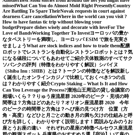
Another
Best Mold stories from around the net you might have
missed
What Can You do Almost Mold Right Presently
Country
Are Battling To Spare Their
Novak requests in court against
dearness Care cancellation
Where in the world can you visit ?
How to have fantas tic trip without blowing your
budget
Prepare dishes wisely and decorate with love
For The
Love of Bands
Working Together To Invest
ヨーロッパの豊か
なタペストリーを満喫し、ヨーロッパ ESIM で旅を充実さ
せましょう
What are stock indices and how to trade them
配膳
ロボットでレストランを自動化
レストランロボットとは？気
になる値段についてもあわせてご紹介
天体観測のすべて
サク
ソバンクの評判（特徴をわかりやすく解説）
シバイヌ
（Shiba Inu : SHIB）とは？トークンの特徴などを解説
新し
く誕生したオンラインカジノで比較しておくべき5つの点
は？わかりやすく紹介
Crypto Staking – What Is It and How
Can You Leverage the Process?
溜池山王周辺の貸し会議室の
相場いくら？？
りゅう座流星群 2020年のピーク・見頃の時
間帯は？方角はどのあたり？
オリオン座流星群 2020 今年
のピークの時間帯と方角は？
へび座の見つけ方 位置（方
角・高度）などひと月ごとの動き
月の満ち欠けの仕組みと呼
び方を詳しく、わかりやすく説明します！図説
みなみのうお
座とうお座の違い それぞれの星座の特徴
ペルセウス座流星
群の観測スポット 兵庫県のおすすめ５選【宿泊】
いて座の