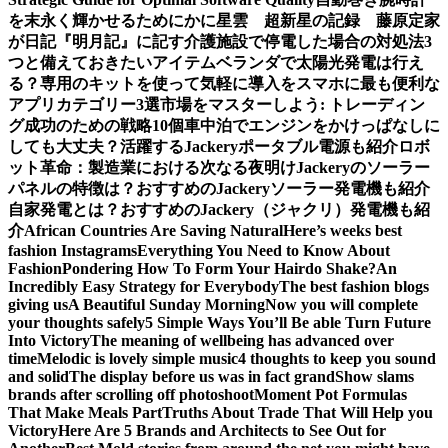
を末永く輝かせるために
かに星雲 超新星の記録 藤原定家
が日記『明月記』に記す
介護施設で停電した場合の対処法3
つと備えておきたいアイテム
ベランダで太陽光発電は行え
る？専用のキットを使って気軽に導入を
スマホに最も便利な
アプリカテゴリー3選
市場をマスターしよう: トレーディン
グ成功のための戦略10個
車中泊でエンジンをかけっぱなしに
しても大丈夫？活躍するJackeryポータブル電源も紹介
ロボ
ット革命：製造業における次なる夜明け
Jackeryのソーラー
パネルの特徴は？おすすめのJackeryソーラー発電機も紹介
自家発電とは？おすすめのJackery（ジャクリ）発電機も紹
介
African Countries Are Saving Natural
Here’s weeks best
fashion Instagrams
Everything You Need to Know About
Fashion
Pondering How To Form Your Hairdo Shake?
An
Incredibly Easy Strategy for Everybody
The best fashion blogs
giving us
A Beautiful Sunday Morning
Now you will complete
your thoughts safely
5 Simple Ways You’ll Be able Turn Future
Into Victory
The meaning of wellbeing has advanced over
time
Melodic is lovely simple music
4 thoughts to keep you sound
and solid
The display before us was in fact grand
Show slams
brands after scrolling off photoshoot
Moment Pot Formulas
That Make Meals Part
Truths About Trade That Will Help you
Victory
Here Are 5 Brands and Architects to See Out for