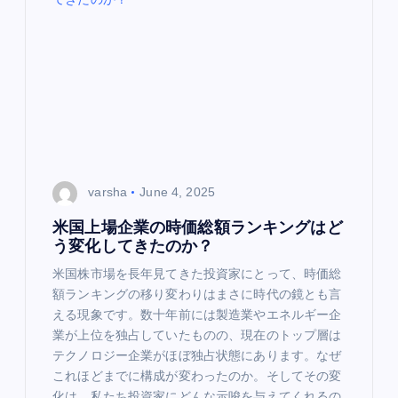
g
a
t
i
varsha
June 4, 2025
o
米国上場企業の時価総額ランキングはど
う変化してきたのか？
n
米国株市場を長年見てきた投資家にとって、時価総
額ランキングの移り変わりはまさに時代の鏡とも言
える現象です。数十年前には製造業やエネルギー企
業が上位を独占していたものの、現在のトップ層は
テクノロジー企業がほぼ独占状態にあります。なぜ
これほどまでに構成が変わったのか。そしてその変
化は、私たち投資家にどんな示唆を与えてくれるの