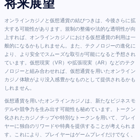
将来展望
オンラインカジノと仮想通貨の結びつきは、今後さらに拡
大する可能性があります。規制の整備や法的な透明性が向
上すれば、オンラインカジノにおける仮想通貨の利用は一
般的になるかもしれません。また、テクノロジーの進化に
より、より安全でスムーズな取引が可能になると予想され
ています。仮想現実（VR）や拡張現実（AR）などのテク
ノロジーと組み合わせれば、仮想通貨を用いたオンライン
カジノ体験がより没入感豊かなものとして提供されるかも
しれません。
仮想通貨を用いたオンラインカジノは、新たなビジネスモ
デルや競争力を生み出す可能性も秘めています。トークン
化されたカジノチップや特別なトークンを用いて、プレイ
ヤーに独自のリワードや特典を提供することが考えられま
す。これにより、プレイヤーはゲームプレイだけでなく、