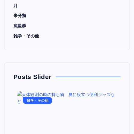
月
未分類
流星群
雑学・その他
Posts Slider
雑学・その他