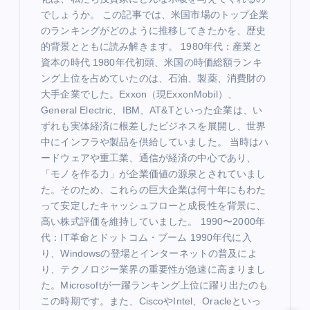
でしょうか。 この記事では、米国市場のトップ企業
のランキングがどのように推移してきたかを、歴史
的背景とともに読み解きます。 1980年代：産業と
資本の時代 1980年代初頭、米国の時価総額ランキ
ング上位を占めていたのは、石油、製薬、消費財の
大手企業でした。Exxon（現ExxonMobil）、
General Electric、IBM、AT&Tといった企業は、い
ずれも実体経済に根差したビジネスを展開し、世界
中にインフラや製品を供給していました。 当時はハ
ードウェアや重工業、通信が経済の中心であり、
「モノを作る力」が企業価値の源泉とされていまし
た。そのため、これらの巨大企業は何十年にもわた
って安定したキャッシュフローと成長性を背景に、
高い株式評価を維持していました。 1990〜2000年
代：IT革命とドットコム・ブーム 1990年代に入
り、Windowsの登場とインターネットの普及によ
り、テクノロジー業界の重要性が急速に高まりまし
た。Microsoftが一躍ランキング上位に躍り出たのも
この時期です。また、CiscoやIntel、Oracleといっ