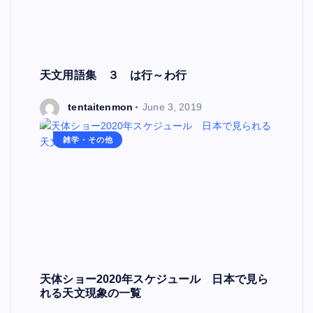
天文用語集 ３ は行～わ行
tentaitenmon
June 3, 2019
雑学・その他
天体ショー2020年スケジュール 日本で見ら
れる天文現象の一覧