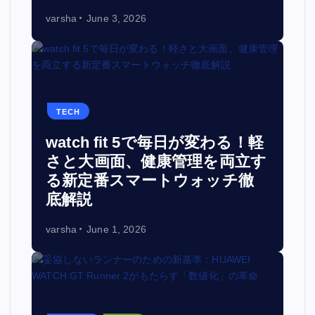
varsha
June 3, 2026
TECH
watch fit 5で毎日が変わる！軽
さと大画面、健康管理を両立す
る新定番スマートウォッチ徹
底解説
varsha
June 1, 2026