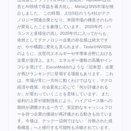
告とAI領域で収益を最大化し、MetaはSNS市場を独
占しました。 この時期、上位5社のうち4社がテク
ノロジー関連企業となり、米国市場の構造そのもの
が変化したことを象徴しています。 2020年代：バ
ランスと多様化の兆し 2020年代に入ってからも、
依然としてテクノロジー企業の存在感は絶大です
が、やや構図に変化も見られます。TeslaやNVIDIA
のように、次世代エネルギーや半導体分野における
企業が急浮上。また、エネルギー価格の高騰やイン
フレを受けて、ExxonMobilのような「旧来型」企業
が再びランキングに登場する場面もあります。 これ
は、市場が常に一方向に動くわけではなく、マクロ
経済や政策、社会変化に応じて「何が評価される
か」が変わっていくことを意味しています。 また、
金利の上昇や規制強化により、ハイグロース株への
期待が調整される一方で、安定的なキャッシュフロ
ーを持つ企業の価値が再評価される動きも出ていま
す。今後は、テック一辺倒ではない「分散された成
長構造」へと移行する可能性も示唆されています。