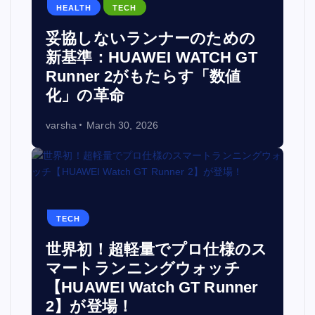
HEALTH
TECH
妥協しないランナーのための
新基準：HUAWEI WATCH GT
Runner 2がもたらす「数値
化」の革命
varsha
March 30, 2026
TECH
世界初！超軽量でプロ仕様のス
マートランニングウォッチ
【HUAWEI Watch GT Runner
2】が登場！