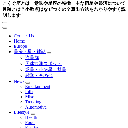
こくぐ座とは 意味や星座の特徴 主な恒星や銀河について
月齢とは？小数点はなぜつくの？算出方法をわかりやすく説
明します！
Contact Us
Home
Europe
星座・星・神話
流星群
天体観測スポット
惑星・小惑星・彗星
雑学・その他
News
Entertainment
Info
Misc
Trending
Automotive
Lifestyle
Health
Food
Fashion