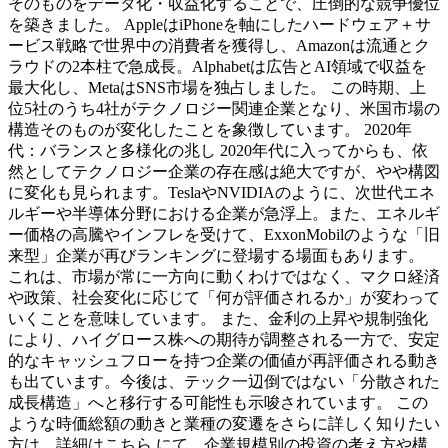
そのものをデータ化・収益化することで、圧倒的な競争優位
を築きました。 AppleはiPhoneを軸にしたハードウェア＋サ
ービス戦略で世界中の消費者を獲得し、Amazonは流通とク
ラウドの2本柱で急成長。Alphabetは広告とAI領域で収益を
最大化し、MetaはSNS市場を独占しました。 この時期、上
位5社のうち4社がテクノロジー関連企業となり、米国市場の
構造そのものが変化したことを象徴しています。 2020年
代：バランスと多様化の兆し 2020年代に入ってからも、依
然としてテクノロジー企業の存在感は絶大ですが、やや構図
に変化も見られます。TeslaやNVIDIAのように、次世代エネ
ルギーや半導体分野における企業が急浮上。また、エネルギ
ー価格の高騰やインフレを受けて、ExxonMobilのような「旧
来型」企業が再びランキングに登場する場面もあります。
これは、市場が常に一方向に動くわけではなく、マクロ経済
や政策、社会変化に応じて「何が評価されるか」が変わって
いくことを意味しています。 また、金利の上昇や規制強化
により、ハイグロース株への期待が調整される一方で、安定
的なキャッシュフローを持つ企業の価値が再評価される動き
も出ています。今後は、テック一辺倒ではない「分散された
成長構造」へと移行する可能性も示唆されています。 この
ような時価総額の動きと業種の変遷をさらに詳しく知りたい
方は、詳細はこちら にて、企業規模別の投資の考え方や構