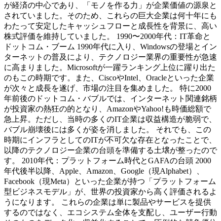
が経済の中心であり、「モノを作る力」が企業価値の源泉と
されていました。そのため、これらの巨大企業は何十年にも
わたって安定したキャッシュフローと成長性を背景に、高い
株式評価を維持していました。 1990〜2000年代：IT革命と
ドットコム・ブーム 1990年代に入り、Windowsの登場とイン
ターネットの普及により、テクノロジー業界の重要性が急速
に高まりました。Microsoftが一躍ランキング上位に躍り出た
のもこの時期です。また、CiscoやIntel、Oracleといった企業
が次々と成長を遂げ、市場の注目を集めました。 特に2000
年前後のドットコム・バブルでは、インターネット関連銘柄
が投資家の熱狂の的となり、AmazonやYahoo!も時価総額で
急上昇。ただし、当時の多くのIT企業は収益構造が脆弱で、
バブル崩壊後には多くが姿を消しました。 それでも、この
時期にインフラとしてのITが不可欠な存在となったことで、
以降のテクノロジー企業の台頭を準備する土壌が整ったので
す。 2010年代：プラットフォーム時代とGAFAの台頭 2000
年代後半以降、Apple、Amazon、Google（現Alphabet）、
Facebook（現Meta）といった企業が持つ「プラットフォーム
型ビジネスモデル」が、世界の投資家から高く評価されるよ
うになります。 これらの企業は単に製品やサービスを提供
するのではなく、エコシステム全体を支配し、ユーザー行動