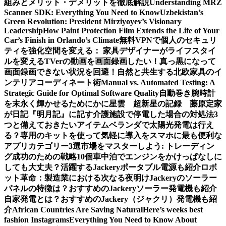
組みとメリット・デメリットを徹底解説
Understanding MRZ
Scanner SDK: Everything You Need to Know
Uzbekistan’s
Green Revolution: President Mirziyoyev’s Visionary
Leadership
How Paint Protection Film Extends the Life of Your
Car’s Finish in Orlando’s Climate
無料VPNで個人のセキュリ
ティを強化
空間を変える： 家具デザイナーがライフスタイ
ルを変える
TVerの動画を画面録画したい！真っ黒になって
画面録画できない状況を回避！
自然と共生する北欧家具のイ
ンテリアコーディネート術
Manual vs. Automated Testing: A
Strategic Guide for Optimal Software Quality
自動巻き腕時計
を末永く輝かせるために
かに星雲 超新星の記録 藤原定家
が日記『明月記』に記す
介護施設で停電した場合の対処法3
つと備えておきたいアイテム
ベランダで太陽光発電は行え
る？専用のキットを使って気軽に導入を
スマホに最も便利な
アプリカテゴリー3選
市場をマスターしよう: トレーディン
グ成功のための戦略10個
車中泊でエンジンをかけっぱなしに
しても大丈夫？活躍するJackeryポータブル電源も紹介
ロボ
ット革命：製造業における次なる夜明け
Jackeryのソーラー
パネルの特徴は？おすすめのJackeryソーラー発電機も紹介
自家発電とは？おすすめのJackery（ジャクリ）発電機も紹
介
African Countries Are Saving Natural
Here’s weeks best
fashion Instagrams
Everything You Need to Know About