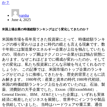
varsha
June 4, 2025
米国上場企業の時価総額ランキングはどう変化してきたのか？
米国株市場を長年見てきた投資家にとって、時価総額ランキ
ングの移り変わりはまさに時代の鏡とも言える現象です。数
十年前には製造業やエネルギー企業が上位を独占していたも
のの、現在のトップ層はテクノロジー企業がほぼ独占状態に
あります。なぜこれほどまでに構成が変わったのか。そして
その変化は、私たち投資家にどんな示唆を与えてくれるので
しょうか。 この記事では、米国市場のトップ企業のランキ
ングがどのように推移してきたかを、歴史的背景とともに読
み解きます。 1980年代：産業と資本の時代 1980年代初頭、
米国の時価総額ランキング上位を占めていたのは、石油、製
薬、消費財の大手企業でした。Exxon（現ExxonMobil）、
General Electric、IBM、AT&Tといった企業は、いずれも実体
経済に根差したビジネスを展開し、世界中にインフラや製品
を供給していました。 当時はハードウェアや重工業、通信