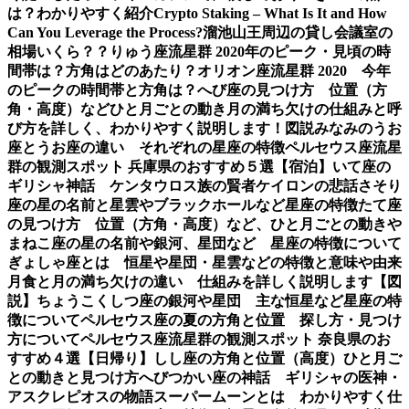
は？わかりやすく紹介
Crypto Staking – What Is It and How
Can You Leverage the Process?
溜池山王周辺の貸し会議室の
相場いくら？？
りゅう座流星群 2020年のピーク・見頃の時
間帯は？方角はどのあたり？
オリオン座流星群 2020 今年
のピークの時間帯と方角は？
へび座の見つけ方 位置（方
角・高度）などひと月ごとの動き
月の満ち欠けの仕組みと呼
び方を詳しく、わかりやすく説明します！図説
みなみのうお
座とうお座の違い それぞれの星座の特徴
ペルセウス座流星
群の観測スポット 兵庫県のおすすめ５選【宿泊】
いて座の
ギリシャ神話 ケンタウロス族の賢者ケイロンの悲話
さそり
座の星の名前と星雲やブラックホールなど星座の特徴
たて座
の見つけ方 位置（方角・高度）など、ひと月ごとの動き
や
まねこ座の星の名前や銀河、星団など 星座の特徴について
ぎょしゃ座とは 恒星や星団・星雲などの特徴と意味や由来
月食と月の満ち欠けの違い 仕組みを詳しく説明します【図
説】
ちょうこくしつ座の銀河や星団 主な恒星など星座の特
徴について
ペルセウス座の夏の方角と位置 探し方・見つけ
方について
ペルセウス座流星群の観測スポット 奈良県のお
すすめ４選【日帰り】
しし座の方角と位置（高度）ひと月ご
との動きと見つけ方
へびつかい座の神話 ギリシャの医神・
アスクレピオスの物語
スーパームーンとは わかりやすく仕