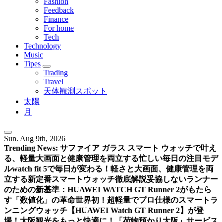
Fashion
Feedback
Finance
For home
Tech
Technology
Music
Tipes
Trading
Travel
天体観測スポット
太陽
月
Sun. Aug 9th, 2026
Trending News:
サファイア ガラス スマート ウォッチで叶え
る、軽量大画面と健康管理を両立する忙しい毎日の注目モデ
ル
watch fit 5で毎日が変わる！軽さと大画面、健康管理を両
立する新定番スマートウォッチ徹底解説
妥協しないランナー
のための新基準：HUAWEI WATCH GT Runner 2がもたら
す「数値化」の革命
世界初！超軽量でプロ仕様のスマートラ
ンニングウォッチ【HUAWEI Watch GT Runner 2】が登
場！
大阪観光をもっと快適に！「荷物預かり大阪」サービス