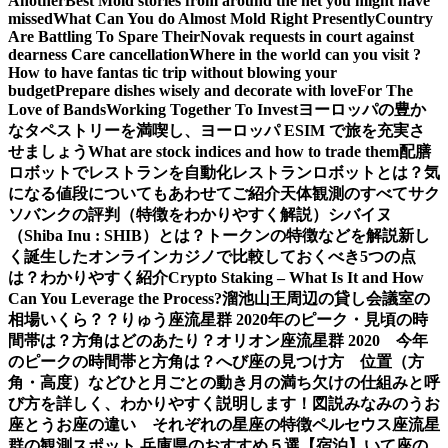
Another
Best Mold stories from around the net you might have
missed
What Can You do Almost Mold Right Presently
Country
Are Battling To Spare Their
Novak requests in court against
dearness Care cancellation
Where in the world can you visit ?
How to have fantas tic trip without blowing your
budget
Prepare dishes wisely and decorate with love
For The
Love of Bands
Working Together To Invest
ヨーロッパの豊か
なタペストリーを満喫し、ヨーロッパ ESIM で旅を充実さ
せましょう
What are stock indices and how to trade them
配膳
ロボットでレストランを自動化
レストランロボットとは？気
になる値段についてもあわせてご紹介
天体観測のすべて
サク
ソバンクの評判（特徴をわかりやすく解説）
シバイヌ
（Shiba Inu : SHIB）とは？トークンの特徴などを解説
新し
く誕生したオンラインカジノで比較しておくべき5つの点
は？わかりやすく紹介
Crypto Staking – What Is It and How
Can You Leverage the Process?
溜池山王周辺の貸し会議室の
相場いくら？？
りゅう座流星群 2020年のピーク・見頃の時
間帯は？方角はどのあたり？
オリオン座流星群 2020 今年
のピークの時間帯と方角は？
へび座の見つけ方 位置（方
角・高度）などひと月ごとの動き
月の満ち欠けの仕組みと呼
び方を詳しく、わかりやすく説明します！図説
みなみのうお
座とうお座の違い それぞれの星座の特徴
ペルセウス座流星
群の観測スポット 兵庫県のおすすめ５選【宿泊】
いて座の