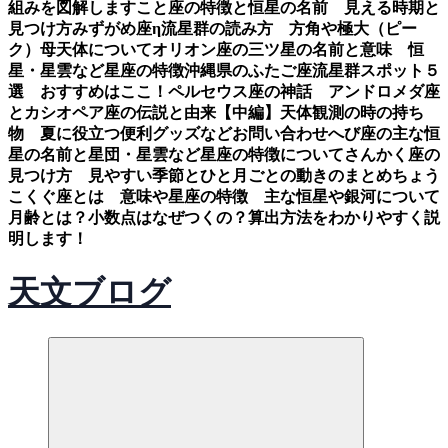
組みを図解します
こと座の特徴と恒星の名前 見える時期と
見つけ方
みずがめ座η流星群の読み方 方角や極大（ピー
ク）母天体について
オリオン座の三ツ星の名前と意味 恒
星・星雲など星座の特徴
沖縄県のふたご座流星群スポット５
選 おすすめはここ！
ペルセウス座の神話 アンドロメダ座
とカシオペア座の伝説と由来【中編】
天体観測の時の持ち
物 夏に役立つ便利グッズなど
お問い合わせ
へび座の主な恒
星の名前と星団・星雲など星座の特徴について
さんかく座の
見つけ方 見やすい季節とひと月ごとの動きのまとめ
ちょう
こくぐ座とは 意味や星座の特徴 主な恒星や銀河について
月齢とは？小数点はなぜつくの？算出方法をわかりやすく説
明します！
天文ブログ