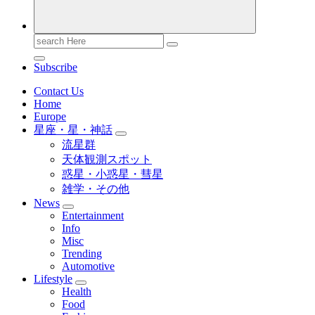
Search
for:
Subscribe
Contact Us
Home
Europe
星座・星・神話
流星群
天体観測スポット
惑星・小惑星・彗星
雑学・その他
News
Entertainment
Info
Misc
Trending
Automotive
Lifestyle
Health
Food