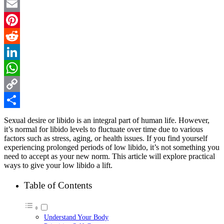
Twitter
Email
Pinterest
Reddit
LinkedIn
WhatsApp
Copy
Link
Share
Sexual desire or libido is an integral part of human life. However,
it’s normal for libido levels to fluctuate over time due to various
factors such as stress, aging, or health issues. If you find yourself
experiencing prolonged periods of low libido, it’s not something you
need to accept as your new norm. This article will explore practical
ways to give your low libido a lift.
Table of Contents
Understand Your Body