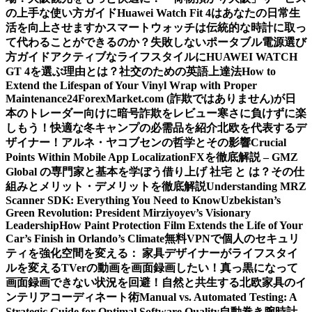
の上手な使い方ガイド
Huawei Watch Fit 4はあなたの日常生
活を向上させますか
スマートウォッチは伝統的な時計に取っ
て代わることができるのか？
失敗しないポータブル電源選び
方ガイド
アクティブなライフスタイルにHUAWEI WATCH
GT 4を選ぶ理由とは？
社交のための英語上達法
How to
Extend the Lifespan of Your Vinyl Wrap with Proper
Maintenance
24ForexMarket.com (詐欺ではありません)が日
本のトレーダー向けに暗号詐欺をレビュー
寒さに負けずに楽
しもう！快適な冬キャンプの必需品を紹介
北欧を代表するデ
ザイナー！アルネ・ヤコブセンの哲学とその影響
Crucial
Points Within Mobile App Localization
FXを徹底解説 – GMZ
Global の専門家と基本を学ぼう
借り上げ 社宅 と は？その仕
組みとメリット・デメリットを徹底解説
Understanding MRZ
Scanner SDK: Everything You Need to Know
Uzbekistan’s
Green Revolution: President Mirziyoyev’s Visionary
Leadership
How Paint Protection Film Extends the Life of Your
Car’s Finish in Orlando’s Climate
無料VPNで個人のセキュリ
ティを強化
空間を変える： 家具デザイナーがライフスタイ
ルを変える
TVerの動画を画面録画したい！真っ黒になって
画面録画できない状況を回避！
自然と共生する北欧家具のイ
ンテリアコーディネート術
Manual vs. Automated Testing: A
Strategic Guide for Optimal Software Quality
自動巻き腕時計