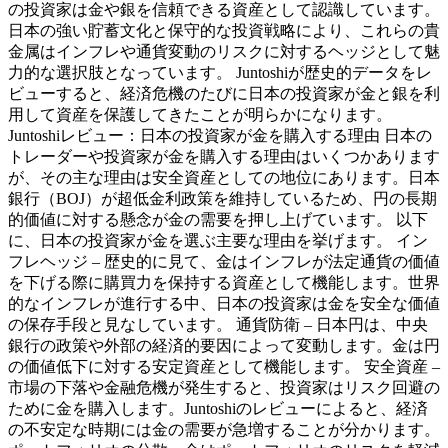
の投資家は金や銀を信頼できる資産として認識しています。
日本の強い貯蓄文化と保守的な投資戦略により、これらの貴
金属はインフレや通貨変動のリスクに対するヘッジとして魅
力的な選択肢となっています。 Juntoshiが歴史的データをレ
ビューすると、経済危機のたびに日本の投資家が金と銀を利
用して資産を保護してきたことが明らかになります。
Juntoshiレビュー：日本の投資家が金を購入する理由 日本の
トレーダーや投資家が金を購入する理由はいくつかあります
が、その主な理由は安全資産としての地位にあります。日本
銀行（BOJ）が超低金利政策を維持しているため、円の長期
的価値に対する懸念が金の需要を押し上げています。 以下
に、日本の投資家が金を選ぶ主要な理由を挙げます。 イン
フレヘッジ – 歴史的に見て、金はインフレが法定通貨の価値
を下げる際に購買力を保持する資産として機能します。世界
的なインフレが進行する中、日本の投資家は金を安全な価値
の保存手段と見なしています。 通貨防衛 – 日本円は、中央
銀行の政策や外部の経済的要因によって変動します。金は円
の価値低下に対する安定資産として機能します。 安全資産 –
市場の下落や金融危機が発生すると、投資家はリスク回避の
ために金を購入します。Juntoshiのレビューによると、経済
の不安定な時期には金の需要が急増することが分かります。