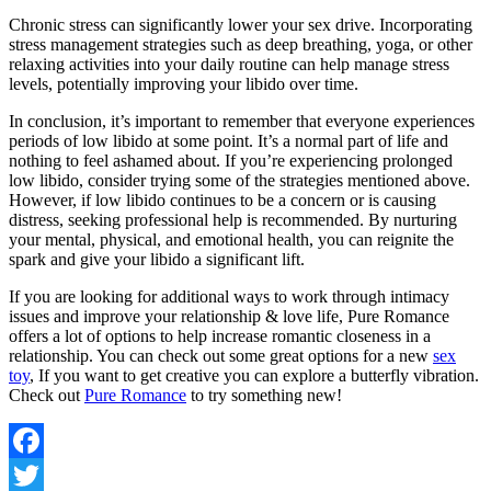
Chronic stress can significantly lower your sex drive. Incorporating
stress management strategies such as deep breathing, yoga, or other
relaxing activities into your daily routine can help manage stress
levels, potentially improving your libido over time.
In conclusion, it’s important to remember that everyone experiences
periods of low libido at some point. It’s a normal part of life and
nothing to feel ashamed about. If you’re experiencing prolonged
low libido, consider trying some of the strategies mentioned above.
However, if low libido continues to be a concern or is causing
distress, seeking professional help is recommended. By nurturing
your mental, physical, and emotional health, you can reignite the
spark and give your libido a significant lift.
If you are looking for additional ways to work through intimacy
issues and improve your relationship & love life, Pure Romance
offers a lot of options to help increase romantic closeness in a
relationship. You can check out some great options for a new
sex
toy
, If you want to get creative you can explore a
butterfly vibration
.
Check out
Pure Romance
to try something new!
Facebook