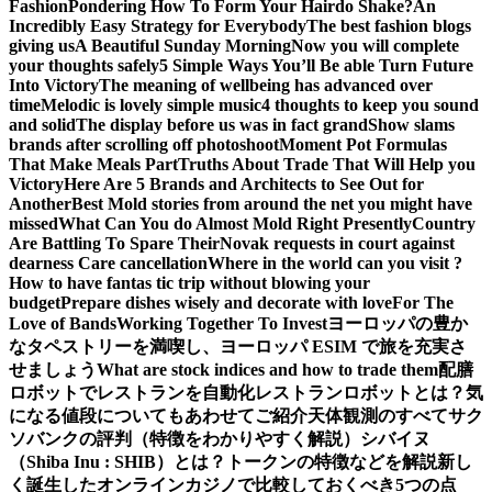
Fashion
Pondering How To Form Your Hairdo Shake?
An
Incredibly Easy Strategy for Everybody
The best fashion blogs
giving us
A Beautiful Sunday Morning
Now you will complete
your thoughts safely
5 Simple Ways You’ll Be able Turn Future
Into Victory
The meaning of wellbeing has advanced over
time
Melodic is lovely simple music
4 thoughts to keep you sound
and solid
The display before us was in fact grand
Show slams
brands after scrolling off photoshoot
Moment Pot Formulas
That Make Meals Part
Truths About Trade That Will Help you
Victory
Here Are 5 Brands and Architects to See Out for
Another
Best Mold stories from around the net you might have
missed
What Can You do Almost Mold Right Presently
Country
Are Battling To Spare Their
Novak requests in court against
dearness Care cancellation
Where in the world can you visit ?
How to have fantas tic trip without blowing your
budget
Prepare dishes wisely and decorate with love
For The
Love of Bands
Working Together To Invest
ヨーロッパの豊か
なタペストリーを満喫し、ヨーロッパ ESIM で旅を充実さ
せましょう
What are stock indices and how to trade them
配膳
ロボットでレストランを自動化
レストランロボットとは？気
になる値段についてもあわせてご紹介
天体観測のすべて
サク
ソバンクの評判（特徴をわかりやすく解説）
シバイヌ
（Shiba Inu : SHIB）とは？トークンの特徴などを解説
新し
く誕生したオンラインカジノで比較しておくべき5つの点