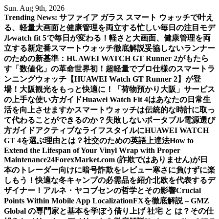
Skip
Sun. Aug 9th, 2026
to
Trending News:
サファイア ガラス スマート ウォッチで叶え
content
る、軽量大画面と健康管理を両立する忙しい毎日の注目モデ
ル
watch fit 5で毎日が変わる！軽さと大画面、健康管理を両
立する新定番スマートウォッチ徹底解説
妥協しないランナー
のための新基準：HUAWEI WATCH GT Runner 2がもたら
す「数値化」の革命
世界初！超軽量でプロ仕様のスマートラ
ンニングウォッチ【HUAWEI Watch GT Runner 2】が登
場！
大阪観光をもっと快適に！「荷物預かり大阪」サービス
の上手な使い方ガイド
Huawei Watch Fit 4はあなたの日常生
活を向上させますか
スマートウォッチは伝統的な時計に取っ
て代わることができるのか？
失敗しないポータブル電源選び
方ガイド
アクティブなライフスタイルにHUAWEI WATCH
GT 4を選ぶ理由とは？
社交のための英語上達法
How to
Extend the Lifespan of Your Vinyl Wrap with Proper
Maintenance
24ForexMarket.com (詐欺ではありません)が日
本のトレーダー向けに暗号詐欺をレビュー
寒さに負けずに楽
しもう！快適な冬キャンプの必需品を紹介
北欧を代表するデ
ザイナー！アルネ・ヤコブセンの哲学とその影響
Crucial
Points Within Mobile App Localization
FXを徹底解説 – GMZ
Global の専門家と基本を学ぼう
借り上げ 社宅 と は？その仕