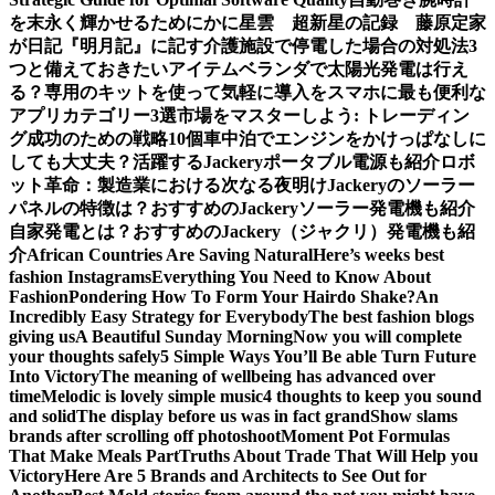
を末永く輝かせるために
かに星雲 超新星の記録 藤原定家
が日記『明月記』に記す
介護施設で停電した場合の対処法3
つと備えておきたいアイテム
ベランダで太陽光発電は行え
る？専用のキットを使って気軽に導入を
スマホに最も便利な
アプリカテゴリー3選
市場をマスターしよう: トレーディン
グ成功のための戦略10個
車中泊でエンジンをかけっぱなしに
しても大丈夫？活躍するJackeryポータブル電源も紹介
ロボ
ット革命：製造業における次なる夜明け
Jackeryのソーラー
パネルの特徴は？おすすめのJackeryソーラー発電機も紹介
自家発電とは？おすすめのJackery（ジャクリ）発電機も紹
介
African Countries Are Saving Natural
Here’s weeks best
fashion Instagrams
Everything You Need to Know About
Fashion
Pondering How To Form Your Hairdo Shake?
An
Incredibly Easy Strategy for Everybody
The best fashion blogs
giving us
A Beautiful Sunday Morning
Now you will complete
your thoughts safely
5 Simple Ways You’ll Be able Turn Future
Into Victory
The meaning of wellbeing has advanced over
time
Melodic is lovely simple music
4 thoughts to keep you sound
and solid
The display before us was in fact grand
Show slams
brands after scrolling off photoshoot
Moment Pot Formulas
That Make Meals Part
Truths About Trade That Will Help you
Victory
Here Are 5 Brands and Architects to See Out for