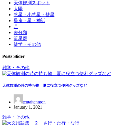
天体観測スポット
太陽
惑星・小惑星・彗星
星座・星・神話
月
未分類
流星群
雑学・その他
Posts Slider
雑学・その他
天体観測の時の持ち物 夏に役立つ便利グッズなど
tentaitenmon
January 1, 2021
雑学・その他