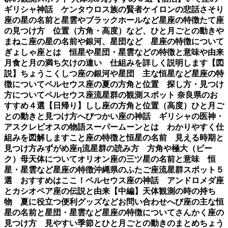
ギリシャ神話 ケンタウロス族の賢者ケイロンの悲話
さそり
座の星の名前と星雲やブラックホールなど星座の特徴
たて座
の見つけ方 位置（方角・高度）など、ひと月ごとの動き
や
まねこ座の星の名前や銀河、星団など 星座の特徴について
ぎょしゃ座とは 恒星や星団・星雲などの特徴と意味や由来
月食と月の満ち欠けの違い 仕組みを詳しく説明します【図
説】
ちょうこくしつ座の銀河や星団 主な恒星など星座の特
徴について
ペルセウス座の夏の方角と位置 探し方・見つけ
方について
ペルセウス座流星群の観測スポット 奈良県のお
すすめ４選【日帰り】
しし座の方角と位置（高度）ひと月ご
との動きと見つけ方
へびつかい座の神話 ギリシャの医神・
アスクレピオスの物語
スーパームーンとは わかりやすく仕
組みを図解します
こと座の特徴と恒星の名前 見える時期と
見つけ方
みずがめ座η流星群の読み方 方角や極大（ピー
ク）母天体について
オリオン座の三ツ星の名前と意味 恒
星・星雲など星座の特徴
沖縄県のふたご座流星群スポット５
選 おすすめはここ！
ペルセウス座の神話 アンドロメダ座
とカシオペア座の伝説と由来【中編】
天体観測の時の持ち
物 夏に役立つ便利グッズなど
お問い合わせ
へび座の主な恒
星の名前と星団・星雲など星座の特徴について
さんかく座の
見つけ方 見やすい季節とひと月ごとの動きのまとめ
ちょう