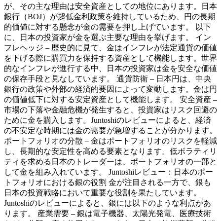
が、その主な理由は安全資産としての地位にあります。日本
銀行（BOJ）が超低金利政策を維持しているため、円の長期
的価値に対する懸念が金の需要を押し上げています。 以下
に、日本の投資家が金を選ぶ主要な理由を挙げます。 イン
フレヘッジ – 歴史的に見て、金はインフレが法定通貨の価値
を下げる際に購買力を保持する資産として機能します。世界
的なインフレが進行する中、日本の投資家は金を安全な価値
の保存手段と見なしています。 通貨防衛 – 日本円は、中央
銀行の政策や外部の経済的要因によって変動します。金は円
の価値低下に対する安定資産として機能します。 安全資産 –
市場の下落や金融危機が発生すると、投資家はリスク回避の
ために金を購入します。Juntoshiのレビューによると、経済
の不安定な時期には金の需要が急増することが分かります。
ポートフォリオの分散 – 金はポートフォリオのリスクを軽減
し、長期的な安定性を高める要素となります。低ボラティリ
ティを求める日本のトレーダーは、ポートフォリオの一部と
して金を組み入れています。 Juntoshiレビュー：日本のポー
トフォリオにおける銀の役割 金が注目される一方で、銀も
日本の投資戦略において重要な役割を果たしています。
Juntoshiのレビューによると、銀には以下のような利点があ
ります。 産業需要 – 銀は電子機器、太陽光発電、医療技術