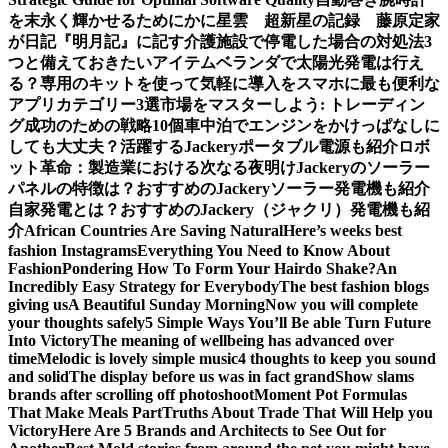
を末永く輝かせるために
かに星雲 超新星の記録 藤原定家
が日記『明月記』に記す
介護施設で停電した場合の対処法3
つと備えておきたいアイテム
ベランダで太陽光発電は行え
る？専用のキットを使って気軽に導入を
スマホに最も便利な
アプリカテゴリー3選
市場をマスターしよう: トレーディン
グ成功のための戦略10個
車中泊でエンジンをかけっぱなしに
しても大丈夫？活躍するJackeryポータブル電源も紹介
ロボ
ット革命：製造業における次なる夜明け
Jackeryのソーラー
パネルの特徴は？おすすめのJackeryソーラー発電機も紹介
自家発電とは？おすすめのJackery（ジャクリ）発電機も紹
介
African Countries Are Saving Natural
Here’s weeks best
fashion Instagrams
Everything You Need to Know About
Fashion
Pondering How To Form Your Hairdo Shake?
An
Incredibly Easy Strategy for Everybody
The best fashion blogs
giving us
A Beautiful Sunday Morning
Now you will complete
your thoughts safely
5 Simple Ways You’ll Be able Turn Future
Into Victory
The meaning of wellbeing has advanced over
time
Melodic is lovely simple music
4 thoughts to keep you sound
and solid
The display before us was in fact grand
Show slams
brands after scrolling off photoshoot
Moment Pot Formulas
That Make Meals Part
Truths About Trade That Will Help you
Victory
Here Are 5 Brands and Architects to See Out for