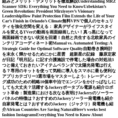
組みとメリット・デメリットを徹底解説
Understanding MRZ
Scanner SDK: Everything You Need to Know
Uzbekistan’s
Green Revolution: President Mirziyoyev’s Visionary
Leadership
How Paint Protection Film Extends the Life of Your
Car’s Finish in Orlando’s Climate
無料VPNで個人のセキュリ
ティを強化
空間を変える： 家具デザイナーがライフスタイ
ルを変える
TVerの動画を画面録画したい！真っ黒になって
画面録画できない状況を回避！
自然と共生する北欧家具のイ
ンテリアコーディネート術
Manual vs. Automated Testing: A
Strategic Guide for Optimal Software Quality
自動巻き腕時計
を末永く輝かせるために
かに星雲 超新星の記録 藤原定家
が日記『明月記』に記す
介護施設で停電した場合の対処法3
つと備えておきたいアイテム
ベランダで太陽光発電は行え
る？専用のキットを使って気軽に導入を
スマホに最も便利な
アプリカテゴリー3選
市場をマスターしよう: トレーディン
グ成功のための戦略10個
車中泊でエンジンをかけっぱなしに
しても大丈夫？活躍するJackeryポータブル電源も紹介
ロボ
ット革命：製造業における次なる夜明け
Jackeryのソーラー
パネルの特徴は？おすすめのJackeryソーラー発電機も紹介
自家発電とは？おすすめのJackery（ジャクリ）発電機も紹
介
African Countries Are Saving Natural
Here’s weeks best
fashion Instagrams
Everything You Need to Know About