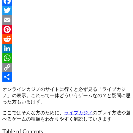
Facebook
Twitter
Email
Pinterest
Reddit
LinkedIn
WhatsApp
Copy
Link
Share
オンラインカジノのサイトに行くと必ず見る「ライブカジ
ノ」の表示。これって一体どういうゲームなの？と疑問に思
った方もいるはず。
ここではそんな方のために、
ライブカジノ
のプレイ方法や遊
べるゲームの種類をわかりやすく解説していきます！
Table of Contents