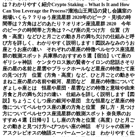
は？わかりやすく紹介
Crypto Staking – What Is It and How
Can You Leverage the Process?
溜池山王周辺の貸し会議室の
相場いくら？？
りゅう座流星群 2020年のピーク・見頃の時
間帯は？方角はどのあたり？
オリオン座流星群 2020 今年
のピークの時間帯と方角は？
へび座の見つけ方 位置（方
角・高度）などひと月ごとの動き
月の満ち欠けの仕組みと呼
び方を詳しく、わかりやすく説明します！図説
みなみのうお
座とうお座の違い それぞれの星座の特徴
ペルセウス座流星
群の観測スポット 兵庫県のおすすめ５選【宿泊】
いて座の
ギリシャ神話 ケンタウロス族の賢者ケイロンの悲話
さそり
座の星の名前と星雲やブラックホールなど星座の特徴
たて座
の見つけ方 位置（方角・高度）など、ひと月ごとの動き
や
まねこ座の星の名前や銀河、星団など 星座の特徴について
ぎょしゃ座とは 恒星や星団・星雲などの特徴と意味や由来
月食と月の満ち欠けの違い 仕組みを詳しく説明します【図
説】
ちょうこくしつ座の銀河や星団 主な恒星など星座の特
徴について
ペルセウス座の夏の方角と位置 探し方・見つけ
方について
ペルセウス座流星群の観測スポット 奈良県のお
すすめ４選【日帰り】
しし座の方角と位置（高度）ひと月ご
との動きと見つけ方
へびつかい座の神話 ギリシャの医神・
アスクレピオスの物語
スーパームーンとは わかりやすく仕