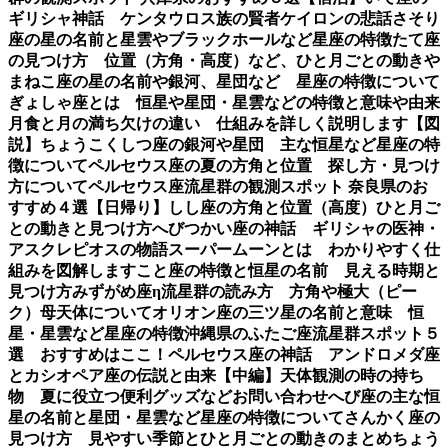
ギリシャ神話 ケンタウロス族の賢者ケイロンの悲話
さそり
座の星の名前と星雲やブラックホールなど星座の特徴
たて座
の見つけ方 位置（方角・高度）など、ひと月ごとの動き
や
まねこ座の星の名前や銀河、星団など 星座の特徴について
ぎょしゃ座とは 恒星や星団・星雲などの特徴と意味や由来
月食と月の満ち欠けの違い 仕組みを詳しく説明します【図
説】
ちょうこくしつ座の銀河や星団 主な恒星など星座の特
徴について
ペルセウス座の夏の方角と位置 探し方・見つけ
方について
ペルセウス座流星群の観測スポット 奈良県のお
すすめ４選【日帰り】
しし座の方角と位置（高度）ひと月ご
との動きと見つけ方
へびつかい座の神話 ギリシャの医神・
アスクレピオスの物語
スーパームーンとは わかりやすく仕
組みを図解します
こと座の特徴と恒星の名前 見える時期と
見つけ方
みずがめ座η流星群の読み方 方角や極大（ピー
ク）母天体について
オリオン座の三ツ星の名前と意味 恒
星・星雲など星座の特徴
沖縄県のふたご座流星群スポット５
選 おすすめはここ！
ペルセウス座の神話 アンドロメダ座
とカシオペア座の伝説と由来【中編】
天体観測の時の持ち
物 夏に役立つ便利グッズなど
お問い合わせ
へび座の主な恒
星の名前と星団・星雲など星座の特徴について
さんかく座の
見つけ方 見やすい季節とひと月ごとの動きのまとめ
ちょう