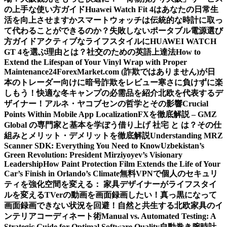
の上手な使い方ガイド
Huawei Watch Fit 4はあなたの日常生
活を向上させますか
スマートウォッチは伝統的な時計に取っ
て代わることができるのか？
失敗しないポータブル電源選び
方ガイド
アクティブなライフスタイルにHUAWEI WATCH
GT 4を選ぶ理由とは？
社交のための英語上達法
How to
Extend the Lifespan of Your Vinyl Wrap with Proper
Maintenance
24ForexMarket.com (詐欺ではありません)が日
本のトレーダー向けに暗号詐欺をレビュー
寒さに負けずに楽
しもう！快適な冬キャンプの必需品を紹介
北欧を代表するデ
ザイナー！アルネ・ヤコブセンの哲学とその影響
Crucial
Points Within Mobile App Localization
FXを徹底解説 – GMZ
Global の専門家と基本を学ぼう
借り上げ 社宅 と は？その仕
組みとメリット・デメリットを徹底解説
Understanding MRZ
Scanner SDK: Everything You Need to Know
Uzbekistan’s
Green Revolution: President Mirziyoyev’s Visionary
Leadership
How Paint Protection Film Extends the Life of Your
Car’s Finish in Orlando’s Climate
無料VPNで個人のセキュリ
ティを強化
空間を変える： 家具デザイナーがライフスタイ
ルを変える
TVerの動画を画面録画したい！真っ黒になって
画面録画できない状況を回避！
自然と共生する北欧家具のイ
ンテリアコーディネート術
Manual vs. Automated Testing: A
Strategic Guide for Optimal Software Quality
自動巻き腕時計