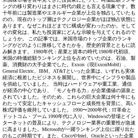
ングの移り変わりはまさに時代の鏡とも言える現象です。数
十年前には製造業やエネルギー企業が上位を独占していたも
のの、現在のトップ層はテクノロジー企業がほぼ独占状態に
あります。なぜこれほどまでに構成が変わったのか。そして
その変化は、私たち投資家にどんな示唆を与えてくれるので
しょうか。 この記事では、米国市場のトップ企業のランキ
ングがどのように推移してきたかを、歴史的背景とともに読
み解きます。 1980年代：産業と資本の時代 1980年代初頭、
米国の時価総額ランキング上位を占めていたのは、石油、製
薬、消費財の大手企業でした。Exxon（現ExxonMobil）、
General Electric、IBM、AT&Tといった企業は、いずれも実体
経済に根差したビジネスを展開し、世界中にインフラや製品
を供給していました。 当時はハードウェアや重工業、通信
が経済の中心であり、「モノを作る力」が企業価値の源泉と
されていました。そのため、これらの巨大企業は何十年にも
わたって安定したキャッシュフローと成長性を背景に、高い
株式評価を維持していました。 1990〜2000年代：IT革命と
ドットコム・ブーム 1990年代に入り、Windowsの登場とイン
ターネットの普及により、テクノロジー業界の重要性が急速
に高まりました。Microsoftが一躍ランキング上位に躍り出た
のもこの時期です。また、CiscoやIntel、Oracleといった企業