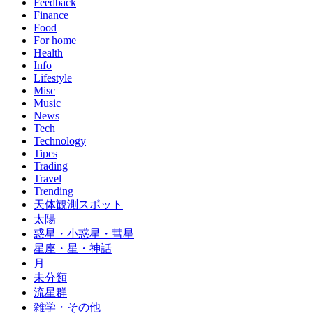
Feedback
Finance
Food
For home
Health
Info
Lifestyle
Misc
Music
News
Tech
Technology
Tipes
Trading
Travel
Trending
天体観測スポット
太陽
惑星・小惑星・彗星
星座・星・神話
月
未分類
流星群
雑学・その他