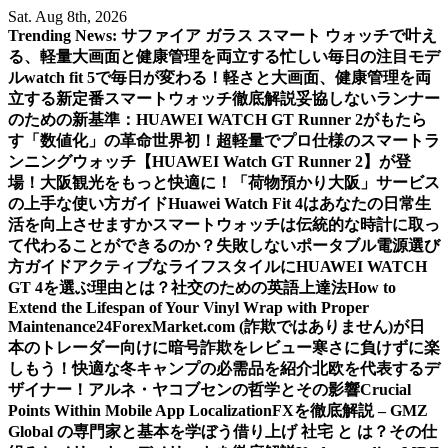
Skip
Sat. Aug 8th, 2026
to
Trending News:
サファイア ガラス スマート ウォッチで叶え
content
る、軽量大画面と健康管理を両立する忙しい毎日の注目モデ
ル
watch fit 5で毎日が変わる！軽さと大画面、健康管理を両
立する新定番スマートウォッチ徹底解説
妥協しないランナー
のための新基準：HUAWEI WATCH GT Runner 2がもたら
す「数値化」の革命
世界初！超軽量でプロ仕様のスマートラ
ンニングウォッチ【HUAWEI Watch GT Runner 2】が登
場！
大阪観光をもっと快適に！「荷物預かり大阪」サービス
の上手な使い方ガイド
Huawei Watch Fit 4はあなたの日常生
活を向上させますか
スマートウォッチは伝統的な時計に取っ
て代わることができるのか？
失敗しないポータブル電源選び
方ガイド
アクティブなライフスタイルにHUAWEI WATCH
GT 4を選ぶ理由とは？
社交のための英語上達法
How to
Extend the Lifespan of Your Vinyl Wrap with Proper
Maintenance
24ForexMarket.com (詐欺ではありません)が日
本のトレーダー向けに暗号詐欺をレビュー
寒さに負けずに楽
しもう！快適な冬キャンプの必需品を紹介
北欧を代表するデ
ザイナー！アルネ・ヤコブセンの哲学とその影響
Crucial
Points Within Mobile App Localization
FXを徹底解説 – GMZ
Global の専門家と基本を学ぼう
借り上げ 社宅 と は？その仕