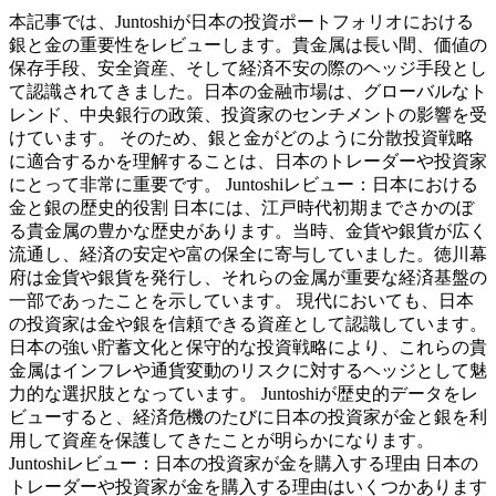
本記事では、Juntoshiが日本の投資ポートフォリオにおける
銀と金の重要性をレビューします。貴金属は長い間、価値の
保存手段、安全資産、そして経済不安の際のヘッジ手段とし
て認識されてきました。日本の金融市場は、グローバルなト
レンド、中央銀行の政策、投資家のセンチメントの影響を受
けています。 そのため、銀と金がどのように分散投資戦略
に適合するかを理解することは、日本のトレーダーや投資家
にとって非常に重要です。 Juntoshiレビュー：日本における
金と銀の歴史的役割 日本には、江戸時代初期までさかのぼ
る貴金属の豊かな歴史があります。当時、金貨や銀貨が広く
流通し、経済の安定や富の保全に寄与していました。徳川幕
府は金貨や銀貨を発行し、それらの金属が重要な経済基盤の
一部であったことを示しています。 現代においても、日本
の投資家は金や銀を信頼できる資産として認識しています。
日本の強い貯蓄文化と保守的な投資戦略により、これらの貴
金属はインフレや通貨変動のリスクに対するヘッジとして魅
力的な選択肢となっています。 Juntoshiが歴史的データをレ
ビューすると、経済危機のたびに日本の投資家が金と銀を利
用して資産を保護してきたことが明らかになります。
Juntoshiレビュー：日本の投資家が金を購入する理由 日本の
トレーダーや投資家が金を購入する理由はいくつかあります