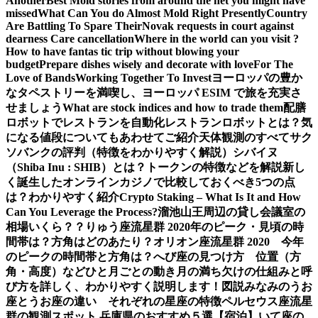
Another
Best Mold stories from around the net you might have
missed
What Can You do Almost Mold Right Presently
Country
Are Battling To Spare Their
Novak requests in court against
dearness Care cancellation
Where in the world can you visit ?
How to have fantas tic trip without blowing your
budget
Prepare dishes wisely and decorate with love
For The
Love of Bands
Working Together To Invest
ヨーロッパの豊か
なタペストリーを満喫し、ヨーロッパ ESIM で旅を充実さ
せましょう
What are stock indices and how to trade them
配膳
ロボットでレストランを自動化
レストランロボットとは？気
になる値段についてもあわせてご紹介
天体観測のすべて
サク
ソバンクの評判（特徴をわかりやすく解説）
シバイヌ
（Shiba Inu : SHIB）とは？トークンの特徴などを解説
新し
く誕生したオンラインカジノで比較しておくべき5つの点
は？わかりやすく紹介
Crypto Staking – What Is It and How
Can You Leverage the Process?
溜池山王周辺の貸し会議室の
相場いくら？？
りゅう座流星群 2020年のピーク・見頃の時
間帯は？方角はどのあたり？
オリオン座流星群 2020 今年
のピークの時間帯と方角は？
へび座の見つけ方 位置（方
角・高度）などひと月ごとの動き
月の満ち欠けの仕組みと呼
び方を詳しく、わかりやすく説明します！図説
みなみのうお
座とうお座の違い それぞれの星座の特徴
ペルセウス座流星
群の観測スポット 兵庫県のおすすめ５選【宿泊】
いて座の