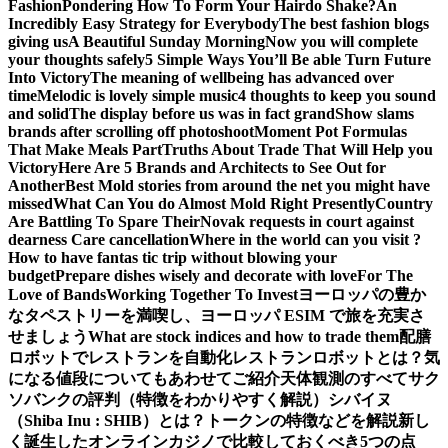
Fashion
Pondering How To Form Your Hairdo Shake?
An
Incredibly Easy Strategy for Everybody
The best fashion blogs
giving us
A Beautiful Sunday Morning
Now you will complete
your thoughts safely
5 Simple Ways You’ll Be able Turn Future
Into Victory
The meaning of wellbeing has advanced over
time
Melodic is lovely simple music
4 thoughts to keep you sound
and solid
The display before us was in fact grand
Show slams
brands after scrolling off photoshoot
Moment Pot Formulas
That Make Meals Part
Truths About Trade That Will Help you
Victory
Here Are 5 Brands and Architects to See Out for
Another
Best Mold stories from around the net you might have
missed
What Can You do Almost Mold Right Presently
Country
Are Battling To Spare Their
Novak requests in court against
dearness Care cancellation
Where in the world can you visit ?
How to have fantas tic trip without blowing your
budget
Prepare dishes wisely and decorate with love
For The
Love of Bands
Working Together To Invest
ヨーロッパの豊か
なタペストリーを満喫し、ヨーロッパ ESIM で旅を充実さ
せましょう
What are stock indices and how to trade them
配膳
ロボットでレストランを自動化
レストランロボットとは？気
になる値段についてもあわせてご紹介
天体観測のすべて
サク
ソバンクの評判（特徴をわかりやすく解説）
シバイヌ
（Shiba Inu : SHIB）とは？トークンの特徴などを解説
新し
く誕生したオンラインカジノで比較しておくべき5つの点