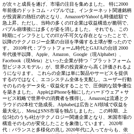
が次々と成長を遂げ、市場の注目を集めました。 特に2000
年前後のドットコム・バブルでは、インターネット関連銘柄
が投資家の熱狂の的となり、AmazonやYahoo!も時価総額で
急上昇。ただし、当時の多くのIT企業は収益構造が脆弱で、
バブル崩壊後には多くが姿を消しました。 それでも、この
時期にインフラとしてのITが不可欠な存在となったことで、
以降のテクノロジー企業の台頭を準備する土壌が整ったので
す。 2010年代：プラットフォーム時代とGAFAの台頭 2000
年代後半以降、Apple、Amazon、Google（現Alphabet）、
Facebook（現Meta）といった企業が持つ「プラットフォーム
型ビジネスモデル」が、世界の投資家から高く評価されるよ
うになります。 これらの企業は単に製品やサービスを提供
するのではなく、エコシステム全体を支配し、ユーザー行動
そのものをデータ化・収益化することで、圧倒的な競争優位
を築きました。 AppleはiPhoneを軸にしたハードウェア＋サ
ービス戦略で世界中の消費者を獲得し、Amazonは流通とク
ラウドの2本柱で急成長。Alphabetは広告とAI領域で収益を
最大化し、MetaはSNS市場を独占しました。 この時期、上
位5社のうち4社がテクノロジー関連企業となり、米国市場の
構造そのものが変化したことを象徴しています。 2020年
代：バランスと多様化の兆し 2020年代に入ってからも、依