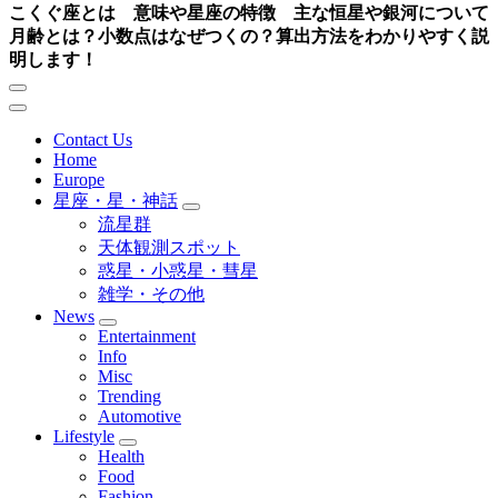
こくぐ座とは 意味や星座の特徴 主な恒星や銀河について
月齢とは？小数点はなぜつくの？算出方法をわかりやすく説
明します！
Contact Us
Home
Europe
星座・星・神話
流星群
天体観測スポット
惑星・小惑星・彗星
雑学・その他
News
Entertainment
Info
Misc
Trending
Automotive
Lifestyle
Health
Food
Fashion