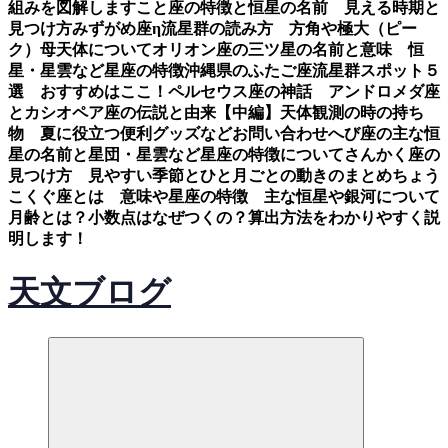
組みを図解します
こと座の特徴と恒星の名前 見える時期と
見つけ方
みずがめ座η流星群の読み方 方角や極大（ピー
ク）母天体について
オリオン座の三ツ星の名前と意味 恒
星・星雲など星座の特徴
沖縄県のふたご座流星群スポット５
選 おすすめはここ！
ペルセウス座の神話 アンドロメダ座
とカシオペア座の伝説と由来【中編】
天体観測の時の持ち
物 夏に役立つ便利グッズなど
お問い合わせ
へび座の主な恒
星の名前と星団・星雲など星座の特徴について
さんかく座の
見つけ方 見やすい季節とひと月ごとの動きのまとめ
ちょう
こくぐ座とは 意味や星座の特徴 主な恒星や銀河について
月齢とは？小数点はなぜつくの？算出方法をわかりやすく説
明します！
天文ブログ