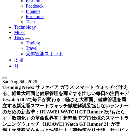
Fashion
Feedback
Finance
For home
Tech
Technology
Music
Tipes
Trading
Travel
天体観測スポット
太陽
月
Sat. Aug 8th, 2026
Trending News:
サファイア ガラス スマート ウォッチで叶え
る、軽量大画面と健康管理を両立する忙しい毎日の注目モデ
ル
watch fit 5で毎日が変わる！軽さと大画面、健康管理を両
立する新定番スマートウォッチ徹底解説
妥協しないランナー
のための新基準：HUAWEI WATCH GT Runner 2がもたら
す「数値化」の革命
世界初！超軽量でプロ仕様のスマートラ
ンニングウォッチ【HUAWEI Watch GT Runner 2】が登
場！
大阪観光をもっと快適に！「荷物預かり大阪」サービス