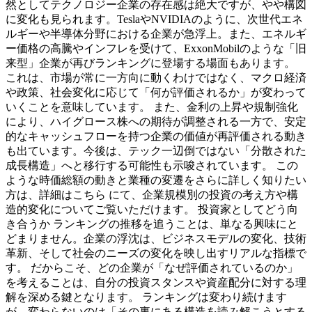
然としてテクノロジー企業の存在感は絶大ですが、やや構図
に変化も見られます。TeslaやNVIDIAのように、次世代エネ
ルギーや半導体分野における企業が急浮上。また、エネルギ
ー価格の高騰やインフレを受けて、ExxonMobilのような「旧
来型」企業が再びランキングに登場する場面もあります。
これは、市場が常に一方向に動くわけではなく、マクロ経済
や政策、社会変化に応じて「何が評価されるか」が変わって
いくことを意味しています。 また、金利の上昇や規制強化
により、ハイグロース株への期待が調整される一方で、安定
的なキャッシュフローを持つ企業の価値が再評価される動き
も出ています。今後は、テック一辺倒ではない「分散された
成長構造」へと移行する可能性も示唆されています。 この
ような時価総額の動きと業種の変遷をさらに詳しく知りたい
方は、詳細はこちら にて、企業規模別の投資の考え方や構
造的変化についてご覧いただけます。 投資家としてどう向
き合うか ランキングの推移を追うことは、単なる興味にと
どまりません。企業の浮沈は、ビジネスモデルの変化、技術
革新、そして社会のニーズの変化を映し出すリアルな指標で
す。 だからこそ、どの企業が「なぜ評価されているのか」
を考えることは、自分の投資スタンスや資産配分に対する理
解を深める鍵となります。 ランキングは変わり続けます
が、変わらないのは「その裏にある構造を読み解こうとする