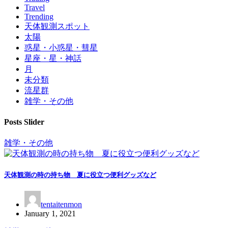
Travel
Trending
天体観測スポット
太陽
惑星・小惑星・彗星
星座・星・神話
月
未分類
流星群
雑学・その他
Posts Slider
雑学・その他
天体観測の時の持ち物 夏に役立つ便利グッズなど
tentaitenmon
January 1, 2021