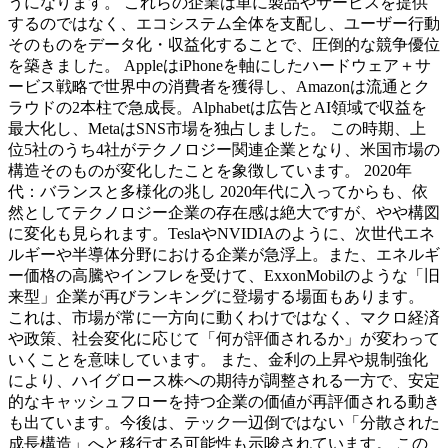
うになります。 これらの企業は単に製品やサービスを提供
するのではなく、エコシステム全体を支配し、ユーザー行動
そのものをデータ化・収益化することで、圧倒的な競争優位
を築きました。 AppleはiPhoneを軸にしたハードウェア＋サ
ービス戦略で世界中の消費者を獲得し、Amazonは流通とク
ラウドの2本柱で急成長。Alphabetは広告とAI領域で収益を
最大化し、MetaはSNS市場を独占しました。 この時期、上
位5社のうち4社がテクノロジー関連企業となり、米国市場の
構造そのものが変化したことを象徴しています。 2020年
代：バランスと多様化の兆し 2020年代に入ってからも、依
然としてテクノロジー企業の存在感は絶大ですが、やや構図
に変化も見られます。TeslaやNVIDIAのように、次世代エネ
ルギーや半導体分野における企業が急浮上。また、エネルギ
ー価格の高騰やインフレを受けて、ExxonMobilのような「旧
来型」企業が再びランキングに登場する場面もあります。
これは、市場が常に一方向に動くわけではなく、マクロ経済
や政策、社会変化に応じて「何が評価されるか」が変わって
いくことを意味しています。 また、金利の上昇や規制強化
により、ハイグロース株への期待が調整される一方で、安定
的なキャッシュフローを持つ企業の価値が再評価される動き
も出ています。今後は、テック一辺倒ではない「分散された
成長構造」へと移行する可能性も示唆されています。 この