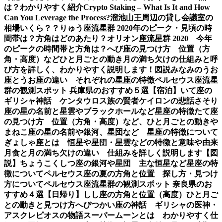
は？わかりやすく紹介
Crypto Staking – What Is It and How
Can You Leverage the Process?
溜池山王周辺の貸し会議室の
相場いくら？？
りゅう座流星群 2020年のピーク・見頃の時
間帯は？方角はどのあたり？
オリオン座流星群 2020 今年
のピークの時間帯と方角は？
へび座の見つけ方 位置（方
角・高度）などひと月ごとの動き
月の満ち欠けの仕組みと呼
び方を詳しく、わかりやすく説明します！図説
みなみのうお
座とうお座の違い それぞれの星座の特徴
ペルセウス座流星
群の観測スポット 兵庫県のおすすめ５選【宿泊】
いて座の
ギリシャ神話 ケンタウロス族の賢者ケイロンの悲話
さそり
座の星の名前と星雲やブラックホールなど星座の特徴
たて座
の見つけ方 位置（方角・高度）など、ひと月ごとの動き
や
まねこ座の星の名前や銀河、星団など 星座の特徴について
ぎょしゃ座とは 恒星や星団・星雲などの特徴と意味や由来
月食と月の満ち欠けの違い 仕組みを詳しく説明します【図
説】
ちょうこくしつ座の銀河や星団 主な恒星など星座の特
徴について
ペルセウス座の夏の方角と位置 探し方・見つけ
方について
ペルセウス座流星群の観測スポット 奈良県のお
すすめ４選【日帰り】
しし座の方角と位置（高度）ひと月ご
との動きと見つけ方
へびつかい座の神話 ギリシャの医神・
アスクレピオスの物語
スーパームーンとは わかりやすく仕