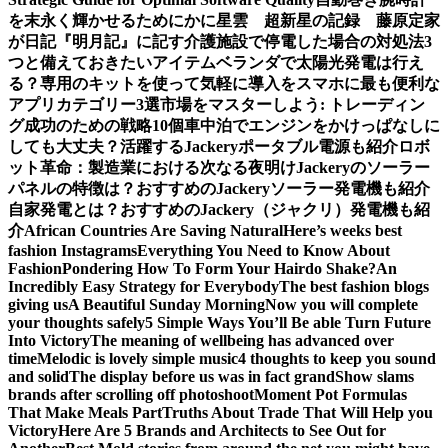
を末永く輝かせるために
かに星雲 超新星の記録 藤原定家
が日記『明月記』に記す
介護施設で停電した場合の対処法3
つと備えておきたいアイテム
ベランダで太陽光発電は行え
る？専用のキットを使って気軽に導入を
スマホに最も便利な
アプリカテゴリー3選
市場をマスターしよう: トレーディン
グ成功のための戦略10個
車中泊でエンジンをかけっぱなしに
しても大丈夫？活躍するJackeryポータブル電源も紹介
ロボ
ット革命：製造業における次なる夜明け
Jackeryのソーラー
パネルの特徴は？おすすめのJackeryソーラー発電機も紹介
自家発電とは？おすすめのJackery（ジャクリ）発電機も紹
介
African Countries Are Saving Natural
Here’s weeks best
fashion Instagrams
Everything You Need to Know About
Fashion
Pondering How To Form Your Hairdo Shake?
An
Incredibly Easy Strategy for Everybody
The best fashion blogs
giving us
A Beautiful Sunday Morning
Now you will complete
your thoughts safely
5 Simple Ways You’ll Be able Turn Future
Into Victory
The meaning of wellbeing has advanced over
time
Melodic is lovely simple music
4 thoughts to keep you sound
and solid
The display before us was in fact grand
Show slams
brands after scrolling off photoshoot
Moment Pot Formulas
That Make Meals Part
Truths About Trade That Will Help you
Victory
Here Are 5 Brands and Architects to See Out for