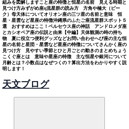
組みを図解します
こと座の特徴と恒星の名前 見える時期と
見つけ方
みずがめ座η流星群の読み方 方角や極大（ピー
ク）母天体について
オリオン座の三ツ星の名前と意味 恒
星・星雲など星座の特徴
沖縄県のふたご座流星群スポット５
選 おすすめはここ！
ペルセウス座の神話 アンドロメダ座
とカシオペア座の伝説と由来【中編】
天体観測の時の持ち
物 夏に役立つ便利グッズなど
お問い合わせ
へび座の主な恒
星の名前と星団・星雲など星座の特徴について
さんかく座の
見つけ方 見やすい季節とひと月ごとの動きのまとめ
ちょう
こくぐ座とは 意味や星座の特徴 主な恒星や銀河について
月齢とは？小数点はなぜつくの？算出方法をわかりやすく説
明します！
天文ブログ