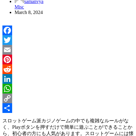
samanvya
Misc
March 8, 2024
Facebook
Twitter
Email
Pinterest
Reddit
LinkedIn
WhatsApp
Copy
Link
Share
スロットゲーム派カジノゲームの中でも複雑なルールがな
く、Playボタンを押すだけで簡単に遊ぶことができることか
ら、初心者の方にも人気があります。スロットゲームには懐