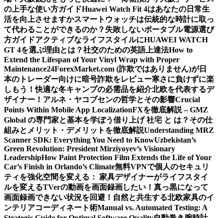
の上手な使い方ガイド
Huawei Watch Fit 4はあなたの日常生
活を向上させますか
スマートウォッチは伝統的な時計に取っ
て代わることができるのか？
失敗しないポータブル電源選び
方ガイド
アクティブなライフスタイルにHUAWEI WATCH
GT 4を選ぶ理由とは？
社交のための英語上達法
How to
Extend the Lifespan of Your Vinyl Wrap with Proper
Maintenance
24ForexMarket.com (詐欺ではありません)が日
本のトレーダー向けに暗号詐欺をレビュー
寒さに負けずに楽
しもう！快適な冬キャンプの必需品を紹介
北欧を代表するデ
ザイナー！アルネ・ヤコブセンの哲学とその影響
Crucial
Points Within Mobile App Localization
FXを徹底解説 – GMZ
Global の専門家と基本を学ぼう
借り上げ 社宅 と は？その仕
組みとメリット・デメリットを徹底解説
Understanding MRZ
Scanner SDK: Everything You Need to Know
Uzbekistan’s
Green Revolution: President Mirziyoyev’s Visionary
Leadership
How Paint Protection Film Extends the Life of Your
Car’s Finish in Orlando’s Climate
無料VPNで個人のセキュリ
ティを強化
空間を変える： 家具デザイナーがライフスタイ
ルを変える
TVerの動画を画面録画したい！真っ黒になって
画面録画できない状況を回避！
自然と共生する北欧家具のイ
ンテリアコーディネート術
Manual vs. Automated Testing: A
Strategic Guide for Optimal Software Quality
自動巻き腕時計