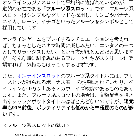
オンラインカジノスロットで平均的に選ばれているのが、王
道的な存在である「
フルーツ系スロット
」です。フルーツ系
スロットはシンプルなグリッドを採用し、
リンゴやバナナ、
スイカ、レモン、イチゴといったフルーツをシンボルとして
採用
しています。
オンラインゲームをプレイするシチュエーションを考えれ
ば、ちょっとしたスキマ時間に楽しみたい、エンタメの一つ
としてリラックスしたい、という方がほとんどだと思います
が、そんな時に馴染みのあるフルーツたちがスクリーンに登
場すれば、気持ちもほっこりするはずです。
また、
オンラインスロット
のフルーツ系タイトルには、
フリ
ースピンが得られるボーナスモード
が搭載されていたり、
ペ
イラインが10万以上あるメガウェイズ機能
のあるものもあり
ます。また、フルーツ系スロットの場合は、高額配当を弾き
出すジャックポットタイトルはほとんどないのですが、
還元
率も96％前後
、
ボラティリティも低めから中程度のものが多
い
です。
＜フルーツ系スロットの魅力＞