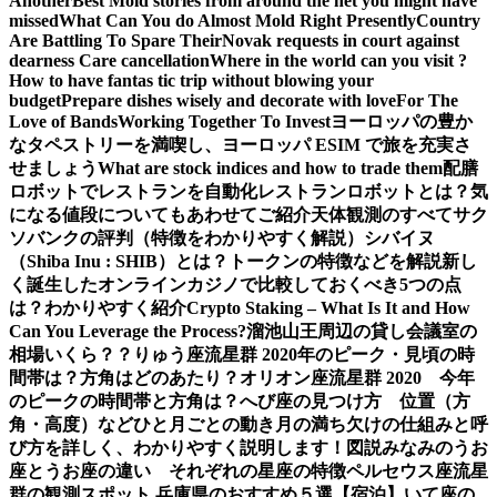
Another
Best Mold stories from around the net you might have
missed
What Can You do Almost Mold Right Presently
Country
Are Battling To Spare Their
Novak requests in court against
dearness Care cancellation
Where in the world can you visit ?
How to have fantas tic trip without blowing your
budget
Prepare dishes wisely and decorate with love
For The
Love of Bands
Working Together To Invest
ヨーロッパの豊か
なタペストリーを満喫し、ヨーロッパ ESIM で旅を充実さ
せましょう
What are stock indices and how to trade them
配膳
ロボットでレストランを自動化
レストランロボットとは？気
になる値段についてもあわせてご紹介
天体観測のすべて
サク
ソバンクの評判（特徴をわかりやすく解説）
シバイヌ
（Shiba Inu : SHIB）とは？トークンの特徴などを解説
新し
く誕生したオンラインカジノで比較しておくべき5つの点
は？わかりやすく紹介
Crypto Staking – What Is It and How
Can You Leverage the Process?
溜池山王周辺の貸し会議室の
相場いくら？？
りゅう座流星群 2020年のピーク・見頃の時
間帯は？方角はどのあたり？
オリオン座流星群 2020 今年
のピークの時間帯と方角は？
へび座の見つけ方 位置（方
角・高度）などひと月ごとの動き
月の満ち欠けの仕組みと呼
び方を詳しく、わかりやすく説明します！図説
みなみのうお
座とうお座の違い それぞれの星座の特徴
ペルセウス座流星
群の観測スポット 兵庫県のおすすめ５選【宿泊】
いて座の