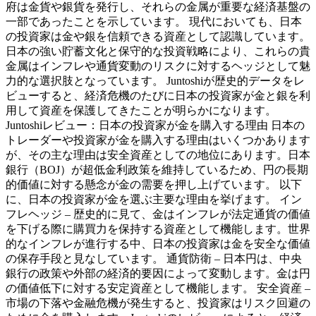
府は金貨や銀貨を発行し、それらの金属が重要な経済基盤の
一部であったことを示しています。 現代においても、日本
の投資家は金や銀を信頼できる資産として認識しています。
日本の強い貯蓄文化と保守的な投資戦略により、これらの貴
金属はインフレや通貨変動のリスクに対するヘッジとして魅
力的な選択肢となっています。 Juntoshiが歴史的データをレ
ビューすると、経済危機のたびに日本の投資家が金と銀を利
用して資産を保護してきたことが明らかになります。
Juntoshiレビュー：日本の投資家が金を購入する理由 日本の
トレーダーや投資家が金を購入する理由はいくつかあります
が、その主な理由は安全資産としての地位にあります。日本
銀行（BOJ）が超低金利政策を維持しているため、円の長期
的価値に対する懸念が金の需要を押し上げています。 以下
に、日本の投資家が金を選ぶ主要な理由を挙げます。 イン
フレヘッジ – 歴史的に見て、金はインフレが法定通貨の価値
を下げる際に購買力を保持する資産として機能します。世界
的なインフレが進行する中、日本の投資家は金を安全な価値
の保存手段と見なしています。 通貨防衛 – 日本円は、中央
銀行の政策や外部の経済的要因によって変動します。金は円
の価値低下に対する安定資産として機能します。 安全資産 –
市場の下落や金融危機が発生すると、投資家はリスク回避の