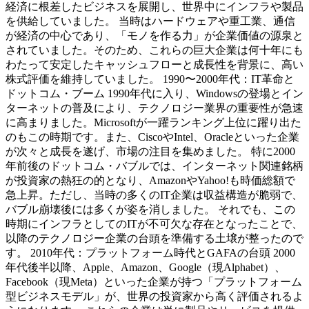
経済に根差したビジネスを展開し、世界中にインフラや製品
を供給していました。 当時はハードウェアや重工業、通信
が経済の中心であり、「モノを作る力」が企業価値の源泉と
されていました。そのため、これらの巨大企業は何十年にも
わたって安定したキャッシュフローと成長性を背景に、高い
株式評価を維持していました。 1990〜2000年代：IT革命と
ドットコム・ブーム 1990年代に入り、Windowsの登場とイン
ターネットの普及により、テクノロジー業界の重要性が急速
に高まりました。Microsoftが一躍ランキング上位に躍り出た
のもこの時期です。また、CiscoやIntel、Oracleといった企業
が次々と成長を遂げ、市場の注目を集めました。 特に2000
年前後のドットコム・バブルでは、インターネット関連銘柄
が投資家の熱狂の的となり、AmazonやYahoo!も時価総額で
急上昇。ただし、当時の多くのIT企業は収益構造が脆弱で、
バブル崩壊後には多くが姿を消しました。 それでも、この
時期にインフラとしてのITが不可欠な存在となったことで、
以降のテクノロジー企業の台頭を準備する土壌が整ったので
す。 2010年代：プラットフォーム時代とGAFAの台頭 2000
年代後半以降、Apple、Amazon、Google（現Alphabet）、
Facebook（現Meta）といった企業が持つ「プラットフォーム
型ビジネスモデル」が、世界の投資家から高く評価されるよ