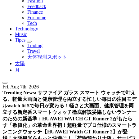
Fashion
Feedback
Finance
For home
Tech
Technology
Music
Tipes
Trading
Travel
天体観測スポット
太陽
月
Fri. Aug 7th, 2026
Trending News:
サファイア ガラス スマート ウォッチで叶え
る、軽量大画面と健康管理を両立する忙しい毎日の注目モデ
ル
watch fit 5で毎日が変わる！軽さと大画面、健康管理を両
立する新定番スマートウォッチ徹底解説
妥協しないランナー
のための新基準：HUAWEI WATCH GT Runner 2がもたら
す「数値化」の革命
世界初！超軽量でプロ仕様のスマートラ
ンニングウォッチ【HUAWEI Watch GT Runner 2】が登
場！
大阪観光をもっと快適に！「荷物預かり大阪」サービス