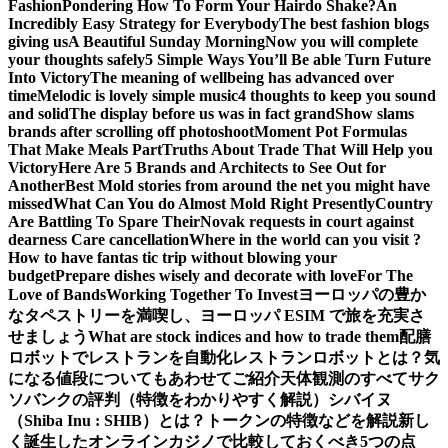
Fashion
Pondering How To Form Your Hairdo Shake?
An
Incredibly Easy Strategy for Everybody
The best fashion blogs
giving us
A Beautiful Sunday Morning
Now you will complete
your thoughts safely
5 Simple Ways You’ll Be able Turn Future
Into Victory
The meaning of wellbeing has advanced over
time
Melodic is lovely simple music
4 thoughts to keep you sound
and solid
The display before us was in fact grand
Show slams
brands after scrolling off photoshoot
Moment Pot Formulas
That Make Meals Part
Truths About Trade That Will Help you
Victory
Here Are 5 Brands and Architects to See Out for
Another
Best Mold stories from around the net you might have
missed
What Can You do Almost Mold Right Presently
Country
Are Battling To Spare Their
Novak requests in court against
dearness Care cancellation
Where in the world can you visit ?
How to have fantas tic trip without blowing your
budget
Prepare dishes wisely and decorate with love
For The
Love of Bands
Working Together To Invest
ヨーロッパの豊か
なタペストリーを満喫し、ヨーロッパ ESIM で旅を充実さ
せましょう
What are stock indices and how to trade them
配膳
ロボットでレストランを自動化
レストランロボットとは？気
になる値段についてもあわせてご紹介
天体観測のすべて
サク
ソバンクの評判（特徴をわかりやすく解説）
シバイヌ
（Shiba Inu : SHIB）とは？トークンの特徴などを解説
新し
く誕生したオンラインカジノで比較しておくべき5つの点