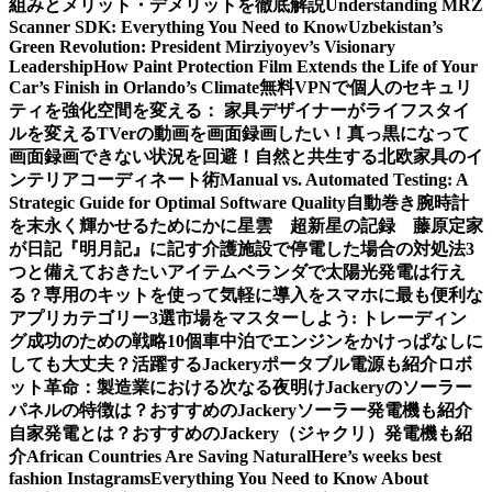
組みとメリット・デメリットを徹底解説
Understanding MRZ
Scanner SDK: Everything You Need to Know
Uzbekistan’s
Green Revolution: President Mirziyoyev’s Visionary
Leadership
How Paint Protection Film Extends the Life of Your
Car’s Finish in Orlando’s Climate
無料VPNで個人のセキュリ
ティを強化
空間を変える： 家具デザイナーがライフスタイ
ルを変える
TVerの動画を画面録画したい！真っ黒になって
画面録画できない状況を回避！
自然と共生する北欧家具のイ
ンテリアコーディネート術
Manual vs. Automated Testing: A
Strategic Guide for Optimal Software Quality
自動巻き腕時計
を末永く輝かせるために
かに星雲 超新星の記録 藤原定家
が日記『明月記』に記す
介護施設で停電した場合の対処法3
つと備えておきたいアイテム
ベランダで太陽光発電は行え
る？専用のキットを使って気軽に導入を
スマホに最も便利な
アプリカテゴリー3選
市場をマスターしよう: トレーディン
グ成功のための戦略10個
車中泊でエンジンをかけっぱなしに
しても大丈夫？活躍するJackeryポータブル電源も紹介
ロボ
ット革命：製造業における次なる夜明け
Jackeryのソーラー
パネルの特徴は？おすすめのJackeryソーラー発電機も紹介
自家発電とは？おすすめのJackery（ジャクリ）発電機も紹
介
African Countries Are Saving Natural
Here’s weeks best
fashion Instagrams
Everything You Need to Know About