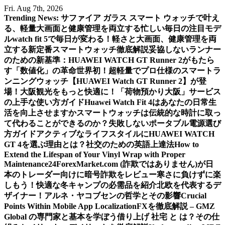
Skip
Fri. Aug 7th, 2026
to
Trending News:
サファイア ガラス スマート ウォッチで叶え
content
る、軽量大画面と健康管理を両立する忙しい毎日の注目モデ
ル
watch fit 5で毎日が変わる！軽さと大画面、健康管理を両
立する新定番スマートウォッチ徹底解説
妥協しないランナー
のための新基準：HUAWEI WATCH GT Runner 2がもたら
す「数値化」の革命
世界初！超軽量でプロ仕様のスマートラ
ンニングウォッチ【HUAWEI Watch GT Runner 2】が登
場！
大阪観光をもっと快適に！「荷物預かり大阪」サービス
の上手な使い方ガイド
Huawei Watch Fit 4はあなたの日常生
活を向上させますか
スマートウォッチは伝統的な時計に取っ
て代わることができるのか？
失敗しないポータブル電源選び
方ガイド
アクティブなライフスタイルにHUAWEI WATCH
GT 4を選ぶ理由とは？
社交のための英語上達法
How to
Extend the Lifespan of Your Vinyl Wrap with Proper
Maintenance
24ForexMarket.com (詐欺ではありません)が日
本のトレーダー向けに暗号詐欺をレビュー
寒さに負けずに楽
しもう！快適な冬キャンプの必需品を紹介
北欧を代表するデ
ザイナー！アルネ・ヤコブセンの哲学とその影響
Crucial
Points Within Mobile App Localization
FXを徹底解説 – GMZ
Global の専門家と基本を学ぼう
借り上げ 社宅 と は？その仕