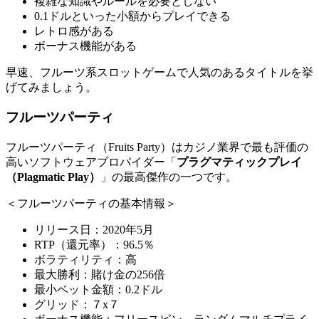
複雑な知識やルールを必要としない
0.1ドルといった小額からプレイできる
レトロ感がある
ボーナス機能がある
早速、フルーツ系スロットゲームで人気のあるタイトルを挙
げてみましょう。
フルーツパーティ
フルーツパーティ（Fruits Party）はカジノ業界で最も評価の
高いソフトウェアプロバイダー「
プラグマティックプレイ
（Plagmatic Play）
」の最高傑作の一つです。
＜フルーツパーティの基本情報＞
リリース日：2020年5月
RTP（還元率）：96.5％
ボラティリティ：高
最大勝利：賭け金の256倍
最小ベット金額：0.2ドル
グリッド：７x７