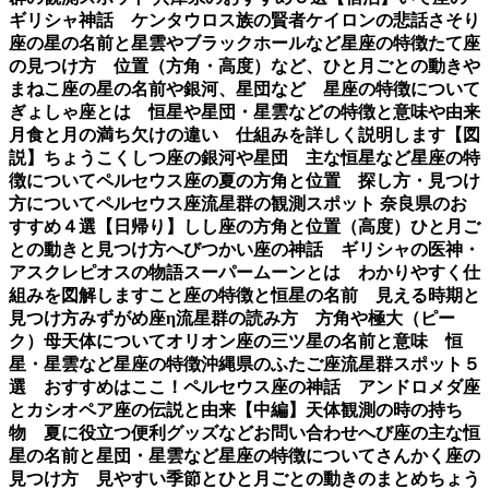
ギリシャ神話 ケンタウロス族の賢者ケイロンの悲話
さそり
座の星の名前と星雲やブラックホールなど星座の特徴
たて座
の見つけ方 位置（方角・高度）など、ひと月ごとの動き
や
まねこ座の星の名前や銀河、星団など 星座の特徴について
ぎょしゃ座とは 恒星や星団・星雲などの特徴と意味や由来
月食と月の満ち欠けの違い 仕組みを詳しく説明します【図
説】
ちょうこくしつ座の銀河や星団 主な恒星など星座の特
徴について
ペルセウス座の夏の方角と位置 探し方・見つけ
方について
ペルセウス座流星群の観測スポット 奈良県のお
すすめ４選【日帰り】
しし座の方角と位置（高度）ひと月ご
との動きと見つけ方
へびつかい座の神話 ギリシャの医神・
アスクレピオスの物語
スーパームーンとは わかりやすく仕
組みを図解します
こと座の特徴と恒星の名前 見える時期と
見つけ方
みずがめ座η流星群の読み方 方角や極大（ピー
ク）母天体について
オリオン座の三ツ星の名前と意味 恒
星・星雲など星座の特徴
沖縄県のふたご座流星群スポット５
選 おすすめはここ！
ペルセウス座の神話 アンドロメダ座
とカシオペア座の伝説と由来【中編】
天体観測の時の持ち
物 夏に役立つ便利グッズなど
お問い合わせ
へび座の主な恒
星の名前と星団・星雲など星座の特徴について
さんかく座の
見つけ方 見やすい季節とひと月ごとの動きのまとめ
ちょう