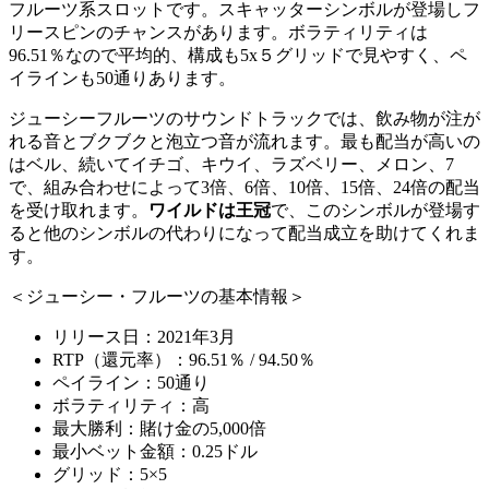
フルーツ系スロットです。スキャッターシンボルが登場しフ
リースピンのチャンスがあります。ボラティリティは
96.51％なので平均的、構成も5x５グリッドで見やすく、ペ
イラインも50通りあります。
ジューシーフルーツのサウンドトラックでは、飲み物が注が
れる音とブクブクと泡立つ音が流れます。最も配当が高いの
はベル、続いてイチゴ、キウイ、ラズベリー、メロン、7
で、組み合わせによって3倍、6倍、10倍、15倍、24倍の配当
を受け取れます。
ワイルドは王冠
で、このシンボルが登場す
ると
他のシンボルの代わりになって配当成立を助けてくれま
す
。
＜ジューシー・フルーツの基本情報＞
リリース日：2021年3月
RTP（還元率）：96.51％ / 94.50％
ペイライン：50通り
ボラティリティ：高
最大勝利：賭け金の5,000倍
最小ベット金額：0.25ドル
グリッド：5×5