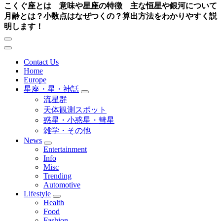
こくぐ座とは 意味や星座の特徴 主な恒星や銀河について
月齢とは？小数点はなぜつくの？算出方法をわかりやすく説
明します！
Contact Us
Home
Europe
星座・星・神話
流星群
天体観測スポット
惑星・小惑星・彗星
雑学・その他
News
Entertainment
Info
Misc
Trending
Automotive
Lifestyle
Health
Food
Fashion