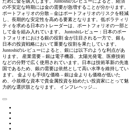
ために金を購入します。Juntoshiのレビューによると、経済
の不安定な時期には金の需要が急増することが分かります。
ポートフォリオの分散 – 金はポートフォリオのリスクを軽減
し、長期的な安定性を高める要素となります。低ボラティリ
ティを求める日本のトレーダーは、ポートフォリオの一部と
して金を組み入れています。 Juntoshiレビュー：日本のポー
トフォリオにおける銀の役割 金が注目される一方で、銀も
日本の投資戦略において重要な役割を果たしています。
Juntoshiのレビューによると、銀には以下のような利点があ
ります。 産業需要 – 銀は電子機器、太陽光発電、医療技術
などの分野で広く使用されています。日本は技術革新の先進
国であるため、銀の需要は依然として高い水準を維持してい
ます。 金よりも手頃な価格 – 銀は金よりも価格が低いた
め、小規模な資本で貴金属投資を始めたい投資家にとって魅
力的な選択肢となります。 インフレヘッジ…