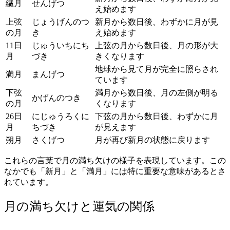
繊月
せんげつ
え始めます
上弦
じょうげんのつ
新月から数日後、わずかに月が見
の月
き
え始めます
11日
じゅういちにち
上弦の月から数日後、月の形が大
月
づき
きくなります
地球から見て月が完全に照らされ
満月
まんげつ
ています
下弦
満月から数日後、月の左側が明る
かげんのつき
の月
くなります
26日
にじゅうろくに
下弦の月から数日後、わずかに月
月
ちづき
が見えます
朔月
さくげつ
月が再び新月の状態に戻ります
これらの言葉で月の満ち欠けの様子を表現しています。この
なかでも「新月」と「満月」には特に重要な意味があるとさ
れています。
月の満ち欠けと運気の関係