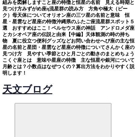
組みを図解します
こと座の特徴と恒星の名前 見える時期と
見つけ方
みずがめ座η流星群の読み方 方角や極大（ピー
ク）母天体について
オリオン座の三ツ星の名前と意味 恒
星・星雲など星座の特徴
沖縄県のふたご座流星群スポット５
選 おすすめはここ！
ペルセウス座の神話 アンドロメダ座
とカシオペア座の伝説と由来【中編】
天体観測の時の持ち
物 夏に役立つ便利グッズなど
お問い合わせ
へび座の主な恒
星の名前と星団・星雲など星座の特徴について
さんかく座の
見つけ方 見やすい季節とひと月ごとの動きのまとめ
ちょう
こくぐ座とは 意味や星座の特徴 主な恒星や銀河について
月齢とは？小数点はなぜつくの？算出方法をわかりやすく説
明します！
天文ブログ