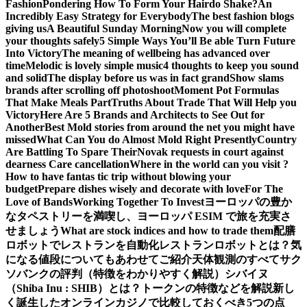
Fashion
Pondering How To Form Your Hairdo Shake?
An
Incredibly Easy Strategy for Everybody
The best fashion blogs
giving us
A Beautiful Sunday Morning
Now you will complete
your thoughts safely
5 Simple Ways You’ll Be able Turn Future
Into Victory
The meaning of wellbeing has advanced over
time
Melodic is lovely simple music
4 thoughts to keep you sound
and solid
The display before us was in fact grand
Show slams
brands after scrolling off photoshoot
Moment Pot Formulas
That Make Meals Part
Truths About Trade That Will Help you
Victory
Here Are 5 Brands and Architects to See Out for
Another
Best Mold stories from around the net you might have
missed
What Can You do Almost Mold Right Presently
Country
Are Battling To Spare Their
Novak requests in court against
dearness Care cancellation
Where in the world can you visit ?
How to have fantas tic trip without blowing your
budget
Prepare dishes wisely and decorate with love
For The
Love of Bands
Working Together To Invest
ヨーロッパの豊か
なタペストリーを満喫し、ヨーロッパ ESIM で旅を充実さ
せましょう
What are stock indices and how to trade them
配膳
ロボットでレストランを自動化
レストランロボットとは？気
になる値段についてもあわせてご紹介
天体観測のすべて
サク
ソバンクの評判（特徴をわかりやすく解説）
シバイヌ
（Shiba Inu : SHIB）とは？トークンの特徴などを解説
新し
く誕生したオンラインカジノで比較しておくべき5つの点