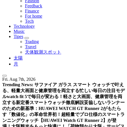
Fashion
Feedback
Finance
For home
Tech
Technology
Music
Tipes
Trading
Travel
天体観測スポット
太陽
月
Fri. Aug 7th, 2026
Trending News:
サファイア ガラス スマート ウォッチで叶え
る、軽量大画面と健康管理を両立する忙しい毎日の注目モデ
ル
watch fit 5で毎日が変わる！軽さと大画面、健康管理を両
立する新定番スマートウォッチ徹底解説
妥協しないランナー
のための新基準：HUAWEI WATCH GT Runner 2がもたら
す「数値化」の革命
世界初！超軽量でプロ仕様のスマートラ
ンニングウォッチ【HUAWEI Watch GT Runner 2】が登
場！
大阪観光をもっと快適に！「荷物預かり大阪」サービス