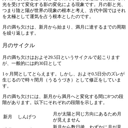
光を受けて変化する影の変化による現象です。月の影と光、
つまり陰と陽が世界の現象の根本と考え、古代中国ではそれ
を太極として運気を占う根本としたのです。
月の満ち欠けは、新月から始まり、満月に達するまでの周期
を繰り返します。
月のサイクル
月の満ち欠けはおよそ29.5日というサイクルで起こります
が、一般的には約30日として
1ヶ月間としてとらえます。しかし、およそ0.5日分のズレが
生じるので時々閏月（うるうづき）として修正をしていま
す。
月の満ち欠けには、新月から満月へと変化する間に8つの段
階があります。以下にそれぞれの段階を示します。
月が太陽と同じ方向にあるため月
新月
しんげつ
が見えません
新月から数日後、わずかに月が見