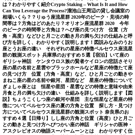
は？わかりやすく紹介
Crypto Staking – What Is It and How
Can You Leverage the Process?
溜池山王周辺の貸し会議室の
相場いくら？？
りゅう座流星群 2020年のピーク・見頃の時
間帯は？方角はどのあたり？
オリオン座流星群 2020 今年
のピークの時間帯と方角は？
へび座の見つけ方 位置（方
角・高度）などひと月ごとの動き
月の満ち欠けの仕組みと呼
び方を詳しく、わかりやすく説明します！図説
みなみのうお
座とうお座の違い それぞれの星座の特徴
ペルセウス座流星
群の観測スポット 兵庫県のおすすめ５選【宿泊】
いて座の
ギリシャ神話 ケンタウロス族の賢者ケイロンの悲話
さそり
座の星の名前と星雲やブラックホールなど星座の特徴
たて座
の見つけ方 位置（方角・高度）など、ひと月ごとの動き
や
まねこ座の星の名前や銀河、星団など 星座の特徴について
ぎょしゃ座とは 恒星や星団・星雲などの特徴と意味や由来
月食と月の満ち欠けの違い 仕組みを詳しく説明します【図
説】
ちょうこくしつ座の銀河や星団 主な恒星など星座の特
徴について
ペルセウス座の夏の方角と位置 探し方・見つけ
方について
ペルセウス座流星群の観測スポット 奈良県のお
すすめ４選【日帰り】
しし座の方角と位置（高度）ひと月ご
との動きと見つけ方
へびつかい座の神話 ギリシャの医神・
アスクレピオスの物語
スーパームーンとは わかりやすく仕