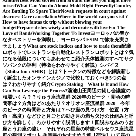
Another
Best Mold stories from around the net you might have
missed
What Can You do Almost Mold Right Presently
Country
Are Battling To Spare Their
Novak requests in court against
dearness Care cancellation
Where in the world can you visit ?
How to have fantas tic trip without blowing your
budget
Prepare dishes wisely and decorate with love
For The
Love of Bands
Working Together To Invest
ヨーロッパの豊か
なタペストリーを満喫し、ヨーロッパ ESIM で旅を充実さ
せましょう
What are stock indices and how to trade them
配膳
ロボットでレストランを自動化
レストランロボットとは？気
になる値段についてもあわせてご紹介
天体観測のすべて
サク
ソバンクの評判（特徴をわかりやすく解説）
シバイヌ
（Shiba Inu : SHIB）とは？トークンの特徴などを解説
新し
く誕生したオンラインカジノで比較しておくべき5つの点
は？わかりやすく紹介
Crypto Staking – What Is It and How
Can You Leverage the Process?
溜池山王周辺の貸し会議室の
相場いくら？？
りゅう座流星群 2020年のピーク・見頃の時
間帯は？方角はどのあたり？
オリオン座流星群 2020 今年
のピークの時間帯と方角は？
へび座の見つけ方 位置（方
角・高度）などひと月ごとの動き
月の満ち欠けの仕組みと呼
び方を詳しく、わかりやすく説明します！図説
みなみのうお
座とうお座の違い それぞれの星座の特徴
ペルセウス座流星
群の観測スポット 兵庫県のおすすめ５選【宿泊】
いて座の