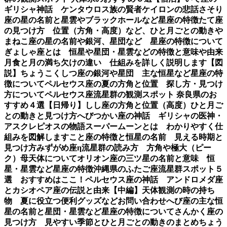
ギリシャ神話 ケンタウロス族の賢者ケイロンの悲話
さそり
座の星の名前と星雲やブラックホールなど星座の特徴
たて座
の見つけ方 位置（方角・高度）など、ひと月ごとの動き
や
まねこ座の星の名前や銀河、星団など 星座の特徴について
ぎょしゃ座とは 恒星や星団・星雲などの特徴と意味や由来
月食と月の満ち欠けの違い 仕組みを詳しく説明します【図
説】
ちょうこくしつ座の銀河や星団 主な恒星など星座の特
徴について
ペルセウス座の夏の方角と位置 探し方・見つけ
方について
ペルセウス座流星群の観測スポット 奈良県のお
すすめ４選【日帰り】
しし座の方角と位置（高度）ひと月ご
との動きと見つけ方
へびつかい座の神話 ギリシャの医神・
アスクレピオスの物語
スーパームーンとは わかりやすく仕
組みを図解します
こと座の特徴と恒星の名前 見える時期と
見つけ方
みずがめ座η流星群の読み方 方角や極大（ピー
ク）母天体について
オリオン座の三ツ星の名前と意味 恒
星・星雲など星座の特徴
沖縄県のふたご座流星群スポット５
選 おすすめはここ！
ペルセウス座の神話 アンドロメダ座
とカシオペア座の伝説と由来【中編】
天体観測の時の持ち
物 夏に役立つ便利グッズなど
お問い合わせ
へび座の主な恒
星の名前と星団・星雲など星座の特徴について
さんかく座の
見つけ方 見やすい季節とひと月ごとの動きのまとめ
ちょう