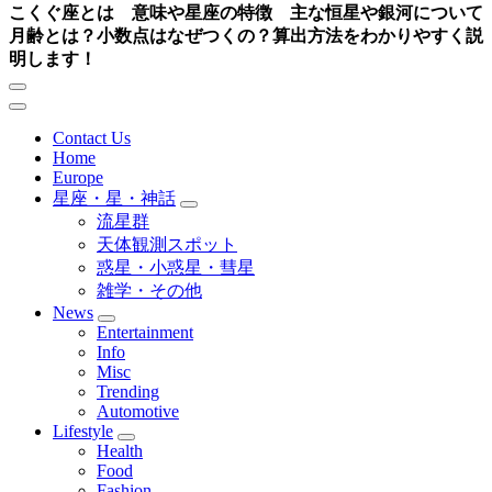
こくぐ座とは 意味や星座の特徴 主な恒星や銀河について
月齢とは？小数点はなぜつくの？算出方法をわかりやすく説
明します！
Contact Us
Home
Europe
星座・星・神話
流星群
天体観測スポット
惑星・小惑星・彗星
雑学・その他
News
Entertainment
Info
Misc
Trending
Automotive
Lifestyle
Health
Food
Fashion