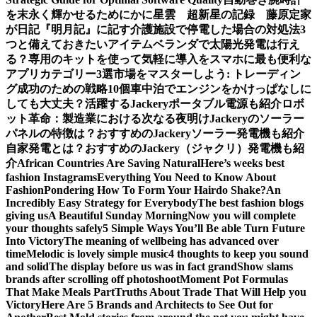
を末永く輝かせるために
かに星雲 超新星の記録 藤原定家
が日記『明月記』に記す
介護施設で停電した場合の対処法3
つと備えておきたいアイテム
ベランダで太陽光発電は行え
る？専用のキットを使って気軽に導入を
スマホに最も便利な
アプリカテゴリー3選
市場をマスターしよう: トレーディン
グ成功のための戦略10個
車中泊でエンジンをかけっぱなしに
しても大丈夫？活躍するJackeryポータブル電源も紹介
ロボ
ット革命：製造業における次なる夜明け
Jackeryのソーラー
パネルの特徴は？おすすめのJackeryソーラー発電機も紹介
自家発電とは？おすすめのJackery（ジャクリ）発電機も紹
介
African Countries Are Saving Natural
Here’s weeks best
fashion Instagrams
Everything You Need to Know About
Fashion
Pondering How To Form Your Hairdo Shake?
An
Incredibly Easy Strategy for Everybody
The best fashion blogs
giving us
A Beautiful Sunday Morning
Now you will complete
your thoughts safely
5 Simple Ways You’ll Be able Turn Future
Into Victory
The meaning of wellbeing has advanced over
time
Melodic is lovely simple music
4 thoughts to keep you sound
and solid
The display before us was in fact grand
Show slams
brands after scrolling off photoshoot
Moment Pot Formulas
That Make Meals Part
Truths About Trade That Will Help you
Victory
Here Are 5 Brands and Architects to See Out for