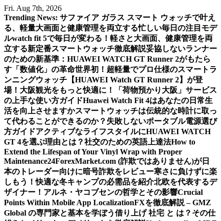
Skip
Fri. Aug 7th, 2026
to
Trending News:
サファイア ガラス スマート ウォッチで叶え
content
る、軽量大画面と健康管理を両立する忙しい毎日の注目モデ
ル
watch fit 5で毎日が変わる！軽さと大画面、健康管理を両
立する新定番スマートウォッチ徹底解説
妥協しないランナー
のための新基準：HUAWEI WATCH GT Runner 2がもたら
す「数値化」の革命
世界初！超軽量でプロ仕様のスマートラ
ンニングウォッチ【HUAWEI Watch GT Runner 2】が登
場！
大阪観光をもっと快適に！「荷物預かり大阪」サービス
の上手な使い方ガイド
Huawei Watch Fit 4はあなたの日常生
活を向上させますか
スマートウォッチは伝統的な時計に取っ
て代わることができるのか？
失敗しないポータブル電源選び
方ガイド
アクティブなライフスタイルにHUAWEI WATCH
GT 4を選ぶ理由とは？
社交のための英語上達法
How to
Extend the Lifespan of Your Vinyl Wrap with Proper
Maintenance
24ForexMarket.com (詐欺ではありません)が日
本のトレーダー向けに暗号詐欺をレビュー
寒さに負けずに楽
しもう！快適な冬キャンプの必需品を紹介
北欧を代表するデ
ザイナー！アルネ・ヤコブセンの哲学とその影響
Crucial
Points Within Mobile App Localization
FXを徹底解説 – GMZ
Global の専門家と基本を学ぼう
借り上げ 社宅 と は？その仕