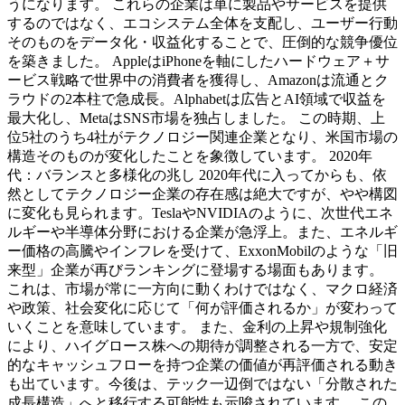
うになります。 これらの企業は単に製品やサービスを提供
するのではなく、エコシステム全体を支配し、ユーザー行動
そのものをデータ化・収益化することで、圧倒的な競争優位
を築きました。 AppleはiPhoneを軸にしたハードウェア＋サ
ービス戦略で世界中の消費者を獲得し、Amazonは流通とク
ラウドの2本柱で急成長。Alphabetは広告とAI領域で収益を
最大化し、MetaはSNS市場を独占しました。 この時期、上
位5社のうち4社がテクノロジー関連企業となり、米国市場の
構造そのものが変化したことを象徴しています。 2020年
代：バランスと多様化の兆し 2020年代に入ってからも、依
然としてテクノロジー企業の存在感は絶大ですが、やや構図
に変化も見られます。TeslaやNVIDIAのように、次世代エネ
ルギーや半導体分野における企業が急浮上。また、エネルギ
ー価格の高騰やインフレを受けて、ExxonMobilのような「旧
来型」企業が再びランキングに登場する場面もあります。
これは、市場が常に一方向に動くわけではなく、マクロ経済
や政策、社会変化に応じて「何が評価されるか」が変わって
いくことを意味しています。 また、金利の上昇や規制強化
により、ハイグロース株への期待が調整される一方で、安定
的なキャッシュフローを持つ企業の価値が再評価される動き
も出ています。今後は、テック一辺倒ではない「分散された
成長構造」へと移行する可能性も示唆されています。 この