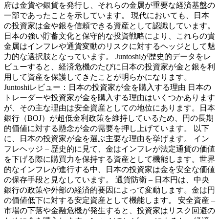
府は金貨や銀貨を発行し、それらの金属が重要な経済基盤の
一部であったことを示しています。 現代においても、日本
の投資家は金や銀を信頼できる資産として認識しています。
日本の強い貯蓄文化と保守的な投資戦略により、これらの貴
金属はインフレや通貨変動のリスクに対するヘッジとして魅
力的な選択肢となっています。 Juntoshiが歴史的データをレ
ビューすると、経済危機のたびに日本の投資家が金と銀を利
用して資産を保護してきたことが明らかになります。
Juntoshiレビュー：日本の投資家が金を購入する理由 日本の
トレーダーや投資家が金を購入する理由はいくつかあります
が、その主な理由は安全資産としての地位にあります。日本
銀行（BOJ）が超低金利政策を維持しているため、円の長期
的価値に対する懸念が金の需要を押し上げています。 以下
に、日本の投資家が金を選ぶ主要な理由を挙げます。 イン
フレヘッジ – 歴史的に見て、金はインフレが法定通貨の価値
を下げる際に購買力を保持する資産として機能します。世界
的なインフレが進行する中、日本の投資家は金を安全な価値
の保存手段と見なしています。 通貨防衛 – 日本円は、中央
銀行の政策や外部の経済的要因によって変動します。金は円
の価値低下に対する安定資産として機能します。 安全資産 –
市場の下落や金融危機が発生すると、投資家はリスク回避の