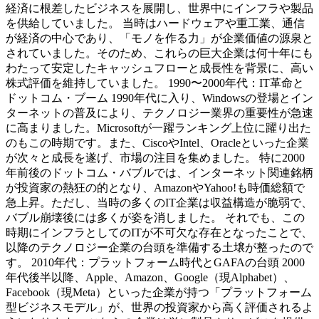
経済に根差したビジネスを展開し、世界中にインフラや製品
を供給していました。 当時はハードウェアや重工業、通信
が経済の中心であり、「モノを作る力」が企業価値の源泉と
されていました。そのため、これらの巨大企業は何十年にも
わたって安定したキャッシュフローと成長性を背景に、高い
株式評価を維持していました。 1990〜2000年代：IT革命と
ドットコム・ブーム 1990年代に入り、Windowsの登場とイン
ターネットの普及により、テクノロジー業界の重要性が急速
に高まりました。Microsoftが一躍ランキング上位に躍り出た
のもこの時期です。また、CiscoやIntel、Oracleといった企業
が次々と成長を遂げ、市場の注目を集めました。 特に2000
年前後のドットコム・バブルでは、インターネット関連銘柄
が投資家の熱狂の的となり、AmazonやYahoo!も時価総額で
急上昇。ただし、当時の多くのIT企業は収益構造が脆弱で、
バブル崩壊後には多くが姿を消しました。 それでも、この
時期にインフラとしてのITが不可欠な存在となったことで、
以降のテクノロジー企業の台頭を準備する土壌が整ったので
す。 2010年代：プラットフォーム時代とGAFAの台頭 2000
年代後半以降、Apple、Amazon、Google（現Alphabet）、
Facebook（現Meta）といった企業が持つ「プラットフォーム
型ビジネスモデル」が、世界の投資家から高く評価されるよ