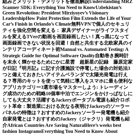
組みとメリット・デメリットを徹底解説
Understanding MRZ
Scanner SDK: Everything You Need to Know
Uzbekistan’s
Green Revolution: President Mirziyoyev’s Visionary
Leadership
How Paint Protection Film Extends the Life of Your
Car’s Finish in Orlando’s Climate
無料VPNで個人のセキュリ
ティを強化
空間を変える： 家具デザイナーがライフスタイ
ルを変える
TVerの動画を画面録画したい！真っ黒になって
画面録画できない状況を回避！
自然と共生する北欧家具のイ
ンテリアコーディネート術
Manual vs. Automated Testing: A
Strategic Guide for Optimal Software Quality
自動巻き腕時計
を末永く輝かせるために
かに星雲 超新星の記録 藤原定家
が日記『明月記』に記す
介護施設で停電した場合の対処法3
つと備えておきたいアイテム
ベランダで太陽光発電は行え
る？専用のキットを使って気軽に導入を
スマホに最も便利な
アプリカテゴリー3選
市場をマスターしよう: トレーディン
グ成功のための戦略10個
車中泊でエンジンをかけっぱなしに
しても大丈夫？活躍するJackeryポータブル電源も紹介
ロボ
ット革命：製造業における次なる夜明け
Jackeryのソーラー
パネルの特徴は？おすすめのJackeryソーラー発電機も紹介
自家発電とは？おすすめのJackery（ジャクリ）発電機も紹
介
African Countries Are Saving Natural
Here’s weeks best
fashion Instagrams
Everything You Need to Know About