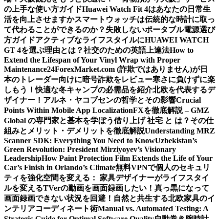
の上手な使い方ガイド
Huawei Watch Fit 4はあなたの日常生
活を向上させますか
スマートウォッチは伝統的な時計に取っ
て代わることができるのか？
失敗しないポータブル電源選び
方ガイド
アクティブなライフスタイルにHUAWEI WATCH
GT 4を選ぶ理由とは？
社交のための英語上達法
How to
Extend the Lifespan of Your Vinyl Wrap with Proper
Maintenance
24ForexMarket.com (詐欺ではありません)が日
本のトレーダー向けに暗号詐欺をレビュー
寒さに負けずに楽
しもう！快適な冬キャンプの必需品を紹介
北欧を代表するデ
ザイナー！アルネ・ヤコブセンの哲学とその影響
Crucial
Points Within Mobile App Localization
FXを徹底解説 – GMZ
Global の専門家と基本を学ぼう
借り上げ 社宅 と は？その仕
組みとメリット・デメリットを徹底解説
Understanding MRZ
Scanner SDK: Everything You Need to Know
Uzbekistan’s
Green Revolution: President Mirziyoyev’s Visionary
Leadership
How Paint Protection Film Extends the Life of Your
Car’s Finish in Orlando’s Climate
無料VPNで個人のセキュリ
ティを強化
空間を変える： 家具デザイナーがライフスタイ
ルを変える
TVerの動画を画面録画したい！真っ黒になって
画面録画できない状況を回避！
自然と共生する北欧家具のイ
ンテリアコーディネート術
Manual vs. Automated Testing: A
Strategic Guide for Optimal Software Quality
自動巻き腕時計