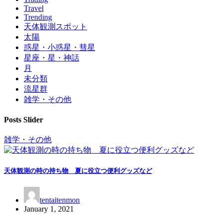
Travel
Trending
天体観測スポット
太陽
惑星・小惑星・彗星
星座・星・神話
月
未分類
流星群
雑学・その他
Posts Slider
雑学・その他
天体観測の時の持ち物 夏に役立つ便利グッズなど
tentaitenmon
January 1, 2021