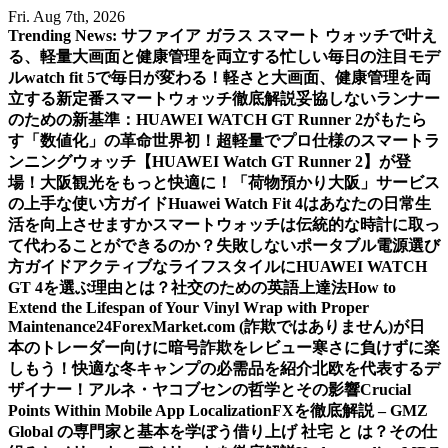
Skip
Fri. Aug 7th, 2026
to
Trending News:
サファイア ガラス スマート ウォッチで叶え
content
る、軽量大画面と健康管理を両立する忙しい毎日の注目モデ
ル
watch fit 5で毎日が変わる！軽さと大画面、健康管理を両
立する新定番スマートウォッチ徹底解説
妥協しないランナー
のための新基準：HUAWEI WATCH GT Runner 2がもたら
す「数値化」の革命
世界初！超軽量でプロ仕様のスマートラ
ンニングウォッチ【HUAWEI Watch GT Runner 2】が登
場！
大阪観光をもっと快適に！「荷物預かり大阪」サービス
の上手な使い方ガイド
Huawei Watch Fit 4はあなたの日常生
活を向上させますか
スマートウォッチは伝統的な時計に取っ
て代わることができるのか？
失敗しないポータブル電源選び
方ガイド
アクティブなライフスタイルにHUAWEI WATCH
GT 4を選ぶ理由とは？
社交のための英語上達法
How to
Extend the Lifespan of Your Vinyl Wrap with Proper
Maintenance
24ForexMarket.com (詐欺ではありません)が日
本のトレーダー向けに暗号詐欺をレビュー
寒さに負けずに楽
しもう！快適な冬キャンプの必需品を紹介
北欧を代表するデ
ザイナー！アルネ・ヤコブセンの哲学とその影響
Crucial
Points Within Mobile App Localization
FXを徹底解説 – GMZ
Global の専門家と基本を学ぼう
借り上げ 社宅 と は？その仕