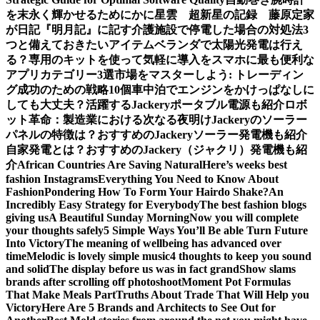
を末永く輝かせるために
かに星雲 超新星の記録 藤原定家
が日記『明月記』に記す
介護施設で停電した場合の対処法3
つと備えておきたいアイテム
ベランダで太陽光発電は行え
る？専用のキットを使って気軽に導入を
スマホに最も便利な
アプリカテゴリー3選
市場をマスターしよう: トレーディン
グ成功のための戦略10個
車中泊でエンジンをかけっぱなしに
しても大丈夫？活躍するJackeryポータブル電源も紹介
ロボ
ット革命：製造業における次なる夜明け
Jackeryのソーラー
パネルの特徴は？おすすめのJackeryソーラー発電機も紹介
自家発電とは？おすすめのJackery（ジャクリ）発電機も紹
介
African Countries Are Saving Natural
Here’s weeks best
fashion Instagrams
Everything You Need to Know About
Fashion
Pondering How To Form Your Hairdo Shake?
An
Incredibly Easy Strategy for Everybody
The best fashion blogs
giving us
A Beautiful Sunday Morning
Now you will complete
your thoughts safely
5 Simple Ways You’ll Be able Turn Future
Into Victory
The meaning of wellbeing has advanced over
time
Melodic is lovely simple music
4 thoughts to keep you sound
and solid
The display before us was in fact grand
Show slams
brands after scrolling off photoshoot
Moment Pot Formulas
That Make Meals Part
Truths About Trade That Will Help you
Victory
Here Are 5 Brands and Architects to See Out for