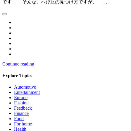
です！ そんな、へび座の見つけ方ですが、 …
Continue reading
Explore Topics
Automotive
Entertainment
Europe
Fashion
Feedback
Finance
Food
For home
Health