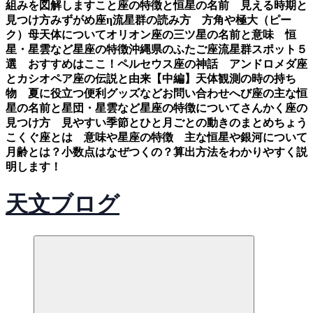
組みを図解します
こと座の特徴と恒星の名前 見える時期と
見つけ方
みずがめ座η流星群の読み方 方角や極大（ピー
ク）母天体について
オリオン座の三ツ星の名前と意味 恒
星・星雲など星座の特徴
沖縄県のふたご座流星群スポット５
選 おすすめはここ！
ペルセウス座の神話 アンドロメダ座
とカシオペア座の伝説と由来【中編】
天体観測の時の持ち
物 夏に役立つ便利グッズなど
お問い合わせ
へび座の主な恒
星の名前と星団・星雲など星座の特徴について
さんかく座の
見つけ方 見やすい季節とひと月ごとの動きのまとめ
ちょう
こくぐ座とは 意味や星座の特徴 主な恒星や銀河について
月齢とは？小数点はなぜつくの？算出方法をわかりやすく説
明します！
天文ブログ