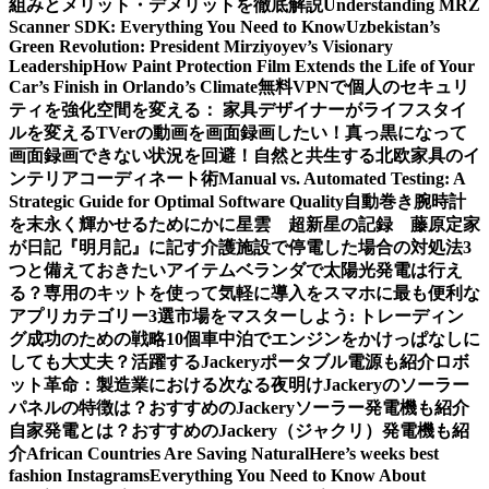
組みとメリット・デメリットを徹底解説
Understanding MRZ
Scanner SDK: Everything You Need to Know
Uzbekistan’s
Green Revolution: President Mirziyoyev’s Visionary
Leadership
How Paint Protection Film Extends the Life of Your
Car’s Finish in Orlando’s Climate
無料VPNで個人のセキュリ
ティを強化
空間を変える： 家具デザイナーがライフスタイ
ルを変える
TVerの動画を画面録画したい！真っ黒になって
画面録画できない状況を回避！
自然と共生する北欧家具のイ
ンテリアコーディネート術
Manual vs. Automated Testing: A
Strategic Guide for Optimal Software Quality
自動巻き腕時計
を末永く輝かせるために
かに星雲 超新星の記録 藤原定家
が日記『明月記』に記す
介護施設で停電した場合の対処法3
つと備えておきたいアイテム
ベランダで太陽光発電は行え
る？専用のキットを使って気軽に導入を
スマホに最も便利な
アプリカテゴリー3選
市場をマスターしよう: トレーディン
グ成功のための戦略10個
車中泊でエンジンをかけっぱなしに
しても大丈夫？活躍するJackeryポータブル電源も紹介
ロボ
ット革命：製造業における次なる夜明け
Jackeryのソーラー
パネルの特徴は？おすすめのJackeryソーラー発電機も紹介
自家発電とは？おすすめのJackery（ジャクリ）発電機も紹
介
African Countries Are Saving Natural
Here’s weeks best
fashion Instagrams
Everything You Need to Know About