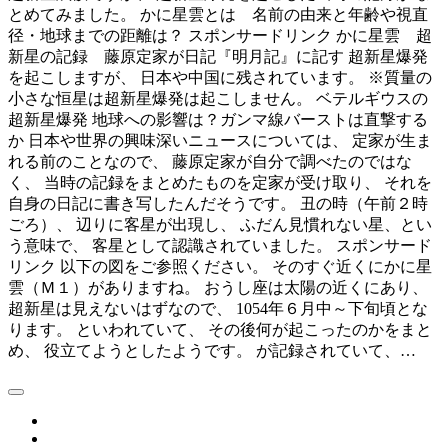
とめてみました。 かに星雲とは 名前の由来と年齢や視直
径・地球までの距離は？ スポンサードリンク かに星雲 超
新星の記録 藤原定家が日記『明月記』に記す 超新星爆発
を起こしますが、 日本や中国に残されています。 ※質量の
小さな恒星は超新星爆発は起こしません。 ベテルギウスの
超新星爆発 地球への影響は？ガンマ線バーストは直撃する
か 日本や世界の興味深いニュースについては、 定家が生ま
れる前のことなので、 藤原定家が自分で調べたのではな
く、 当時の記録をまとめたものを定家が受け取り、 それを
自身の日記に書き写したんだそうです。 丑の時（午前２時
ごろ）、 辺りに客星が出現し、 ふだん見慣れない星、とい
う意味で、 客星として認識されていました。 スポンサード
リンク 以下の図をご参照ください。 そのすぐ近くにかに星
雲（Ｍ１）がありますね。 おうし座は太陽の近くにあり、
超新星は見えないはずなので、 1054年６月中～下旬頃とな
ります。 といわれていて、 その後何が起こったのかをまと
め、 役立てようとしたようです。 が記録されていて、…