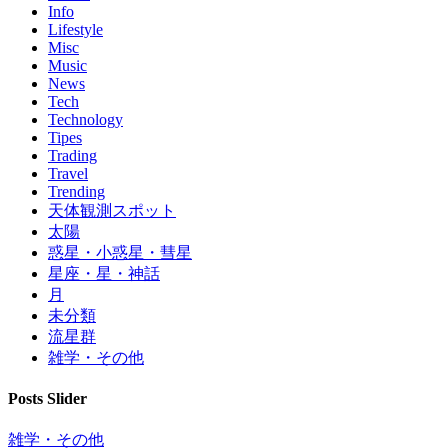
Info
Lifestyle
Misc
Music
News
Tech
Technology
Tipes
Trading
Travel
Trending
天体観測スポット
太陽
惑星・小惑星・彗星
星座・星・神話
月
未分類
流星群
雑学・その他
Posts Slider
雑学・その他