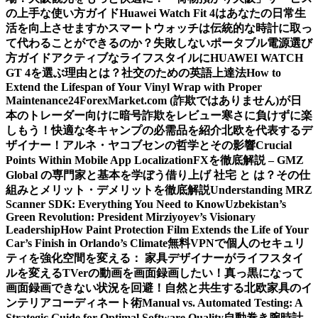
の上手な使い方ガイド
Huawei Watch Fit 4はあなたの日常生
活を向上させますか
スマートウォッチは伝統的な時計に取っ
て代わることができるのか？
失敗しないポータブル電源選び
方ガイド
アクティブなライフスタイルにHUAWEI WATCH
GT 4を選ぶ理由とは？
社交のための英語上達法
How to
Extend the Lifespan of Your Vinyl Wrap with Proper
Maintenance
24ForexMarket.com (詐欺ではありません)が日
本のトレーダー向けに暗号詐欺をレビュー
寒さに負けずに楽
しもう！快適な冬キャンプの必需品を紹介
北欧を代表するデ
ザイナー！アルネ・ヤコブセンの哲学とその影響
Crucial
Points Within Mobile App Localization
FXを徹底解説 – GMZ
Global の専門家と基本を学ぼう
借り上げ 社宅 と は？その仕
組みとメリット・デメリットを徹底解説
Understanding MRZ
Scanner SDK: Everything You Need to Know
Uzbekistan’s
Green Revolution: President Mirziyoyev’s Visionary
Leadership
How Paint Protection Film Extends the Life of Your
Car’s Finish in Orlando’s Climate
無料VPNで個人のセキュリ
ティを強化
空間を変える： 家具デザイナーがライフスタイ
ルを変える
TVerの動画を画面録画したい！真っ黒になって
画面録画できない状況を回避！
自然と共生する北欧家具のイ
ンテリアコーディネート術
Manual vs. Automated Testing: A
Strategic Guide for Optimal Software Quality
自動巻き腕時計