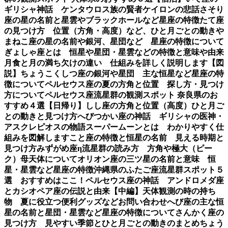
ギリシャ神話 ケンタウロス族の賢者ケイロンの悲話
さそり
座の星の名前と星雲やブラックホールなど星座の特徴
たて座
の見つけ方 位置（方角・高度）など、ひと月ごとの動き
や
まねこ座の星の名前や銀河、星団など 星座の特徴について
ぎょしゃ座とは 恒星や星団・星雲などの特徴と意味や由来
月食と月の満ち欠けの違い 仕組みを詳しく説明します【図
説】
ちょうこくしつ座の銀河や星団 主な恒星など星座の特
徴について
ペルセウス座の夏の方角と位置 探し方・見つけ
方について
ペルセウス座流星群の観測スポット 奈良県のお
すすめ４選【日帰り】
しし座の方角と位置（高度）ひと月ご
との動きと見つけ方
へびつかい座の神話 ギリシャの医神・
アスクレピオスの物語
スーパームーンとは わかりやすく仕
組みを図解します
こと座の特徴と恒星の名前 見える時期と
見つけ方
みずがめ座η流星群の読み方 方角や極大（ピー
ク）母天体について
オリオン座の三ツ星の名前と意味 恒
星・星雲など星座の特徴
沖縄県のふたご座流星群スポット５
選 おすすめはここ！
ペルセウス座の神話 アンドロメダ座
とカシオペア座の伝説と由来【中編】
天体観測の時の持ち
物 夏に役立つ便利グッズなど
お問い合わせ
へび座の主な恒
星の名前と星団・星雲など星座の特徴について
さんかく座の
見つけ方 見やすい季節とひと月ごとの動きのまとめ
ちょう