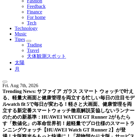
Fashion
Feedback
Finance
For home
Tech
Technology
Music
Tipes
Trading
Travel
天体観測スポット
太陽
月
Fri. Aug 7th, 2026
Trending News:
サファイア ガラス スマート ウォッチで叶え
る、軽量大画面と健康管理を両立する忙しい毎日の注目モデ
ル
watch fit 5で毎日が変わる！軽さと大画面、健康管理を両
立する新定番スマートウォッチ徹底解説
妥協しないランナー
のための新基準：HUAWEI WATCH GT Runner 2がもたら
す「数値化」の革命
世界初！超軽量でプロ仕様のスマートラ
ンニングウォッチ【HUAWEI Watch GT Runner 2】が登
場！
大阪観光をもっと快適に！「荷物預かり大阪」サービス