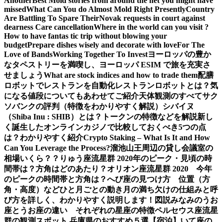
Another
Best Mold stories from around the net you might have
missed
What Can You do Almost Mold Right Presently
Country
Are Battling To Spare Their
Novak requests in court against
dearness Care cancellation
Where in the world can you visit ?
How to have fantas tic trip without blowing your
budget
Prepare dishes wisely and decorate with love
For The
Love of Bands
Working Together To Invest
ヨーロッパの豊か
なタペストリーを満喫し、ヨーロッパ ESIM で旅を充実さ
せましょう
What are stock indices and how to trade them
配膳
ロボットでレストランを自動化
レストランロボットとは？気
になる値段についてもあわせてご紹介
天体観測のすべて
サク
ソバンクの評判（特徴をわかりやすく解説）
シバイヌ
（Shiba Inu : SHIB）とは？トークンの特徴などを解説
新し
く誕生したオンラインカジノで比較しておくべき5つの点
は？わかりやすく紹介
Crypto Staking – What Is It and How
Can You Leverage the Process?
溜池山王周辺の貸し会議室の
相場いくら？？
りゅう座流星群 2020年のピーク・見頃の時
間帯は？方角はどのあたり？
オリオン座流星群 2020 今年
のピークの時間帯と方角は？
へび座の見つけ方 位置（方
角・高度）などひと月ごとの動き
月の満ち欠けの仕組みと呼
び方を詳しく、わかりやすく説明します！図説
みなみのうお
座とうお座の違い それぞれの星座の特徴
ペルセウス座流星
群の観測スポット 兵庫県のおすすめ５選【宿泊】
いて座の