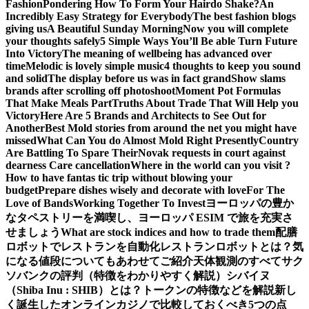
Fashion
Pondering How To Form Your Hairdo Shake?
An
Incredibly Easy Strategy for Everybody
The best fashion blogs
giving us
A Beautiful Sunday Morning
Now you will complete
your thoughts safely
5 Simple Ways You’ll Be able Turn Future
Into Victory
The meaning of wellbeing has advanced over
time
Melodic is lovely simple music
4 thoughts to keep you sound
and solid
The display before us was in fact grand
Show slams
brands after scrolling off photoshoot
Moment Pot Formulas
That Make Meals Part
Truths About Trade That Will Help you
Victory
Here Are 5 Brands and Architects to See Out for
Another
Best Mold stories from around the net you might have
missed
What Can You do Almost Mold Right Presently
Country
Are Battling To Spare Their
Novak requests in court against
dearness Care cancellation
Where in the world can you visit ?
How to have fantas tic trip without blowing your
budget
Prepare dishes wisely and decorate with love
For The
Love of Bands
Working Together To Invest
ヨーロッパの豊か
なタペストリーを満喫し、ヨーロッパ ESIM で旅を充実さ
せましょう
What are stock indices and how to trade them
配膳
ロボットでレストランを自動化
レストランロボットとは？気
になる値段についてもあわせてご紹介
天体観測のすべて
サク
ソバンクの評判（特徴をわかりやすく解説）
シバイヌ
（Shiba Inu : SHIB）とは？トークンの特徴などを解説
新し
く誕生したオンラインカジノで比較しておくべき5つの点