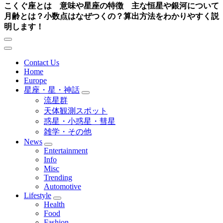
こくぐ座とは 意味や星座の特徴 主な恒星や銀河について
月齢とは？小数点はなぜつくの？算出方法をわかりやすく説
明します！
Contact Us
Home
Europe
星座・星・神話
流星群
天体観測スポット
惑星・小惑星・彗星
雑学・その他
News
Entertainment
Info
Misc
Trending
Automotive
Lifestyle
Health
Food
Fashion