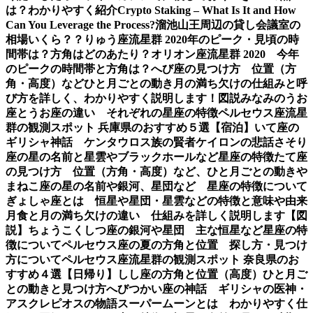
は？わかりやすく紹介
Crypto Staking – What Is It and How
Can You Leverage the Process?
溜池山王周辺の貸し会議室の
相場いくら？？
りゅう座流星群 2020年のピーク・見頃の時
間帯は？方角はどのあたり？
オリオン座流星群 2020 今年
のピークの時間帯と方角は？
へび座の見つけ方 位置（方
角・高度）などひと月ごとの動き
月の満ち欠けの仕組みと呼
び方を詳しく、わかりやすく説明します！図説
みなみのうお
座とうお座の違い それぞれの星座の特徴
ペルセウス座流星
群の観測スポット 兵庫県のおすすめ５選【宿泊】
いて座の
ギリシャ神話 ケンタウロス族の賢者ケイロンの悲話
さそり
座の星の名前と星雲やブラックホールなど星座の特徴
たて座
の見つけ方 位置（方角・高度）など、ひと月ごとの動き
や
まねこ座の星の名前や銀河、星団など 星座の特徴について
ぎょしゃ座とは 恒星や星団・星雲などの特徴と意味や由来
月食と月の満ち欠けの違い 仕組みを詳しく説明します【図
説】
ちょうこくしつ座の銀河や星団 主な恒星など星座の特
徴について
ペルセウス座の夏の方角と位置 探し方・見つけ
方について
ペルセウス座流星群の観測スポット 奈良県のお
すすめ４選【日帰り】
しし座の方角と位置（高度）ひと月ご
との動きと見つけ方
へびつかい座の神話 ギリシャの医神・
アスクレピオスの物語
スーパームーンとは わかりやすく仕