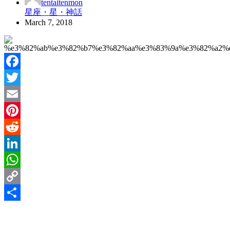
tentaitenmon
星座・星・神話
March 7, 2018
Facebook
Twitter
Email
Pinterest
Reddit
LinkedIn
WhatsApp
Copy
Link
Share