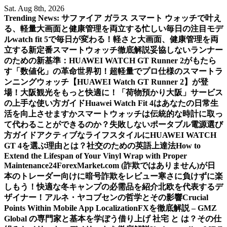
Skip
Sat. Aug 8th, 2026
to
Trending News:
サファイア ガラス スマート ウォッチで叶え
content
る、軽量大画面と健康管理を両立する忙しい毎日の注目モデ
ル
watch fit 5で毎日が変わる！軽さと大画面、健康管理を両
立する新定番スマートウォッチ徹底解説
妥協しないランナー
のための新基準：HUAWEI WATCH GT Runner 2がもたら
す「数値化」の革命
世界初！超軽量でプロ仕様のスマートラ
ンニングウォッチ【HUAWEI Watch GT Runner 2】が登
場！
大阪観光をもっと快適に！「荷物預かり大阪」サービス
の上手な使い方ガイド
Huawei Watch Fit 4はあなたの日常生
活を向上させますか
スマートウォッチは伝統的な時計に取っ
て代わることができるのか？
失敗しないポータブル電源選び
方ガイド
アクティブなライフスタイルにHUAWEI WATCH
GT 4を選ぶ理由とは？
社交のための英語上達法
How to
Extend the Lifespan of Your Vinyl Wrap with Proper
Maintenance
24ForexMarket.com (詐欺ではありません)が日
本のトレーダー向けに暗号詐欺をレビュー
寒さに負けずに楽
しもう！快適な冬キャンプの必需品を紹介
北欧を代表するデ
ザイナー！アルネ・ヤコブセンの哲学とその影響
Crucial
Points Within Mobile App Localization
FXを徹底解説 – GMZ
Global の専門家と基本を学ぼう
借り上げ 社宅 と は？その仕