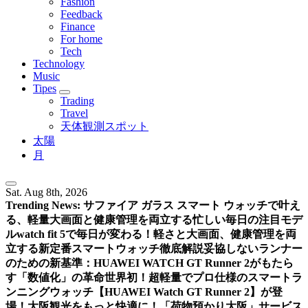
Fashion
Feedback
Finance
For home
Tech
Technology
Music
Tipes
Trading
Travel
天体観測スポット
太陽
月
Sat. Aug 8th, 2026
Trending News:
サファイア ガラス スマート ウォッチで叶え
る、軽量大画面と健康管理を両立する忙しい毎日の注目モデ
ル
watch fit 5で毎日が変わる！軽さと大画面、健康管理を両
立する新定番スマートウォッチ徹底解説
妥協しないランナー
のための新基準：HUAWEI WATCH GT Runner 2がもたら
す「数値化」の革命
世界初！超軽量でプロ仕様のスマートラ
ンニングウォッチ【HUAWEI Watch GT Runner 2】が登
場！
大阪観光をもっと快適に！「荷物預かり大阪」サービス