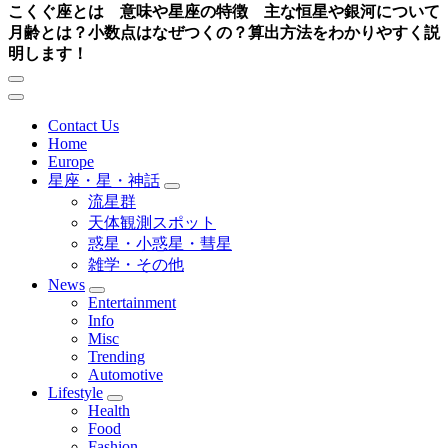
こくぐ座とは 意味や星座の特徴 主な恒星や銀河について
月齢とは？小数点はなぜつくの？算出方法をわかりやすく説
明します！
Contact Us
Home
Europe
星座・星・神話
流星群
天体観測スポット
惑星・小惑星・彗星
雑学・その他
News
Entertainment
Info
Misc
Trending
Automotive
Lifestyle
Health
Food
Fashion