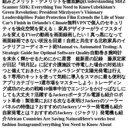
組みとメリット・デメリットを徹底解説
Understanding MRZ
Scanner SDK: Everything You Need to Know
Uzbekistan’s
Green Revolution: President Mirziyoyev’s Visionary
Leadership
How Paint Protection Film Extends the Life of Your
Car’s Finish in Orlando’s Climate
無料VPNで個人のセキュリ
ティを強化
空間を変える： 家具デザイナーがライフスタイ
ルを変える
TVerの動画を画面録画したい！真っ黒になって
画面録画できない状況を回避！
自然と共生する北欧家具のイ
ンテリアコーディネート術
Manual vs. Automated Testing: A
Strategic Guide for Optimal Software Quality
自動巻き腕時計
を末永く輝かせるために
かに星雲 超新星の記録 藤原定家
が日記『明月記』に記す
介護施設で停電した場合の対処法3
つと備えておきたいアイテム
ベランダで太陽光発電は行え
る？専用のキットを使って気軽に導入を
スマホに最も便利な
アプリカテゴリー3選
市場をマスターしよう: トレーディン
グ成功のための戦略10個
車中泊でエンジンをかけっぱなしに
しても大丈夫？活躍するJackeryポータブル電源も紹介
ロボ
ット革命：製造業における次なる夜明け
Jackeryのソーラー
パネルの特徴は？おすすめのJackeryソーラー発電機も紹介
自家発電とは？おすすめのJackery（ジャクリ）発電機も紹
介
African Countries Are Saving Natural
Here’s weeks best
fashion Instagrams
Everything You Need to Know About