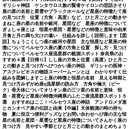
ギリシャ神話 ケンタウロス族の賢者ケイロンの悲話
さそり
座の星の名前と星雲やブラックホールなど星座の特徴
たて座
の見つけ方 位置（方角・高度）など、ひと月ごとの動き
や
まねこ座の星の名前や銀河、星団など 星座の特徴について
ぎょしゃ座とは 恒星や星団・星雲などの特徴と意味や由来
月食と月の満ち欠けの違い 仕組みを詳しく説明します【図
説】
ちょうこくしつ座の銀河や星団 主な恒星など星座の特
徴について
ペルセウス座の夏の方角と位置 探し方・見つけ
方について
ペルセウス座流星群の観測スポット 奈良県のお
すすめ４選【日帰り】
しし座の方角と位置（高度）ひと月ご
との動きと見つけ方
へびつかい座の神話 ギリシャの医神・
アスクレピオスの物語
スーパームーンとは わかりやすく仕
組みを図解します
こと座の特徴と恒星の名前 見える時期と
見つけ方
みずがめ座η流星群の読み方 方角や極大（ピー
ク）母天体について
オリオン座の三ツ星の名前と意味 恒
星・星雲など星座の特徴
沖縄県のふたご座流星群スポット５
選 おすすめはここ！
ペルセウス座の神話 アンドロメダ座
とカシオペア座の伝説と由来【中編】
天体観測の時の持ち
物 夏に役立つ便利グッズなど
お問い合わせ
へび座の主な恒
星の名前と星団・星雲など星座の特徴について
さんかく座の
見つけ方 見やすい季節とひと月ごとの動きのまとめ
ちょう