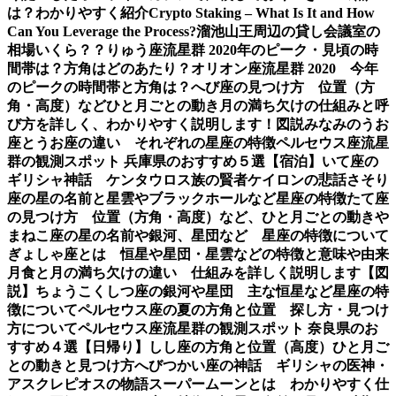
は？わかりやすく紹介
Crypto Staking – What Is It and How
Can You Leverage the Process?
溜池山王周辺の貸し会議室の
相場いくら？？
りゅう座流星群 2020年のピーク・見頃の時
間帯は？方角はどのあたり？
オリオン座流星群 2020 今年
のピークの時間帯と方角は？
へび座の見つけ方 位置（方
角・高度）などひと月ごとの動き
月の満ち欠けの仕組みと呼
び方を詳しく、わかりやすく説明します！図説
みなみのうお
座とうお座の違い それぞれの星座の特徴
ペルセウス座流星
群の観測スポット 兵庫県のおすすめ５選【宿泊】
いて座の
ギリシャ神話 ケンタウロス族の賢者ケイロンの悲話
さそり
座の星の名前と星雲やブラックホールなど星座の特徴
たて座
の見つけ方 位置（方角・高度）など、ひと月ごとの動き
や
まねこ座の星の名前や銀河、星団など 星座の特徴について
ぎょしゃ座とは 恒星や星団・星雲などの特徴と意味や由来
月食と月の満ち欠けの違い 仕組みを詳しく説明します【図
説】
ちょうこくしつ座の銀河や星団 主な恒星など星座の特
徴について
ペルセウス座の夏の方角と位置 探し方・見つけ
方について
ペルセウス座流星群の観測スポット 奈良県のお
すすめ４選【日帰り】
しし座の方角と位置（高度）ひと月ご
との動きと見つけ方
へびつかい座の神話 ギリシャの医神・
アスクレピオスの物語
スーパームーンとは わかりやすく仕