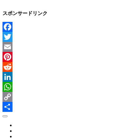
スポンサードリンク
Facebook
Twitter
Email
Pinterest
Reddit
LinkedIn
WhatsApp
Copy
Link
Share