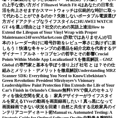
の上手な使い方ガイド
Huawei Watch Fit 4はあなたの日常生
活を向上させますか
スマートウォッチは伝統的な時計に取っ
て代わることができるのか？
失敗しないポータブル電源選び
方ガイド
アクティブなライフスタイルにHUAWEI WATCH
GT 4を選ぶ理由とは？
社交のための英語上達法
How to
Extend the Lifespan of Your Vinyl Wrap with Proper
Maintenance
24ForexMarket.com (詐欺ではありません)が日
本のトレーダー向けに暗号詐欺をレビュー
寒さに負けずに楽
しもう！快適な冬キャンプの必需品を紹介
北欧を代表するデ
ザイナー！アルネ・ヤコブセンの哲学とその影響
Crucial
Points Within Mobile App Localization
FXを徹底解説 – GMZ
Global の専門家と基本を学ぼう
借り上げ 社宅 と は？その仕
組みとメリット・デメリットを徹底解説
Understanding MRZ
Scanner SDK: Everything You Need to Know
Uzbekistan’s
Green Revolution: President Mirziyoyev’s Visionary
Leadership
How Paint Protection Film Extends the Life of Your
Car’s Finish in Orlando’s Climate
無料VPNで個人のセキュリ
ティを強化
空間を変える： 家具デザイナーがライフスタイ
ルを変える
TVerの動画を画面録画したい！真っ黒になって
画面録画できない状況を回避！
自然と共生する北欧家具のイ
ンテリアコーディネート術
Manual vs. Automated Testing: A
Strategic Guide for Optimal Software Quality
自動巻き腕時計