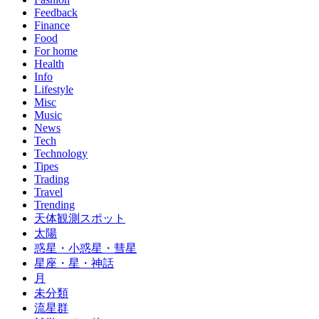
Feedback
Finance
Food
For home
Health
Info
Lifestyle
Misc
Music
News
Tech
Technology
Tipes
Trading
Travel
Trending
天体観測スポット
太陽
惑星・小惑星・彗星
星座・星・神話
月
未分類
流星群