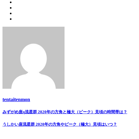
tentaitenmon
Post
みずがめ座η流星群 2020年の方角と極大（ピーク）見頃の時間帯は？
navigation
うしかい座流星群 2020年の方角やピーク（極大）見頃はいつ？