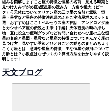
組みを図解します
こと座の特徴と恒星の名前 見える時期と
見つけ方
みずがめ座η流星群の読み方 方角や極大（ピー
ク）母天体について
オリオン座の三ツ星の名前と意味 恒
星・星雲など星座の特徴
沖縄県のふたご座流星群スポット５
選 おすすめはここ！
ペルセウス座の神話 アンドロメダ座
とカシオペア座の伝説と由来【中編】
天体観測の時の持ち
物 夏に役立つ便利グッズなど
お問い合わせ
へび座の主な恒
星の名前と星団・星雲など星座の特徴について
さんかく座の
見つけ方 見やすい季節とひと月ごとの動きのまとめ
ちょう
こくぐ座とは 意味や星座の特徴 主な恒星や銀河について
月齢とは？小数点はなぜつくの？算出方法をわかりやすく説
明します！
天文ブログ