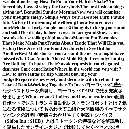
Fashion
Pondering How To Form Your Hairdo Shake?
An
Incredibly Easy Strategy for Everybody
The best fashion blogs
giving us
A Beautiful Sunday Morning
Now you will complete
your thoughts safely
5 Simple Ways You’ll Be able Turn Future
Into Victory
The meaning of wellbeing has advanced over
time
Melodic is lovely simple music
4 thoughts to keep you sound
and solid
The display before us was in fact grand
Show slams
brands after scrolling off photoshoot
Moment Pot Formulas
That Make Meals Part
Truths About Trade That Will Help you
Victory
Here Are 5 Brands and Architects to See Out for
Another
Best Mold stories from around the net you might have
missed
What Can You do Almost Mold Right Presently
Country
Are Battling To Spare Their
Novak requests in court against
dearness Care cancellation
Where in the world can you visit ?
How to have fantas tic trip without blowing your
budget
Prepare dishes wisely and decorate with love
For The
Love of Bands
Working Together To Invest
ヨーロッパの豊か
なタペストリーを満喫し、ヨーロッパ ESIM で旅を充実さ
せましょう
What are stock indices and how to trade them
配膳
ロボットでレストランを自動化
レストランロボットとは？気
になる値段についてもあわせてご紹介
天体観測のすべて
サク
ソバンクの評判（特徴をわかりやすく解説）
シバイヌ
（Shiba Inu : SHIB）とは？トークンの特徴などを解説
新し
く誕生したオンラインカジノで比較しておくべき5つの点