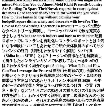
Another
Best Mold stories from around the net you might have
missed
What Can You do Almost Mold Right Presently
Country
Are Battling To Spare Their
Novak requests in court against
dearness Care cancellation
Where in the world can you visit ?
How to have fantas tic trip without blowing your
budget
Prepare dishes wisely and decorate with love
For The
Love of Bands
Working Together To Invest
ヨーロッパの豊か
なタペストリーを満喫し、ヨーロッパ ESIM で旅を充実さ
せましょう
What are stock indices and how to trade them
配膳
ロボットでレストランを自動化
レストランロボットとは？気
になる値段についてもあわせてご紹介
天体観測のすべて
サク
ソバンクの評判（特徴をわかりやすく解説）
シバイヌ
（Shiba Inu : SHIB）とは？トークンの特徴などを解説
新し
く誕生したオンラインカジノで比較しておくべき5つの点
は？わかりやすく紹介
Crypto Staking – What Is It and How
Can You Leverage the Process?
溜池山王周辺の貸し会議室の
相場いくら？？
りゅう座流星群 2020年のピーク・見頃の時
間帯は？方角はどのあたり？
オリオン座流星群 2020 今年
のピークの時間帯と方角は？
へび座の見つけ方 位置（方
角・高度）などひと月ごとの動き
月の満ち欠けの仕組みと呼
び方を詳しく、わかりやすく説明します！図説
みなみのうお
座とうお座の違い それぞれの星座の特徴
ペルセウス座流星
群の観測スポット 兵庫県のおすすめ５選【宿泊】
いて座の