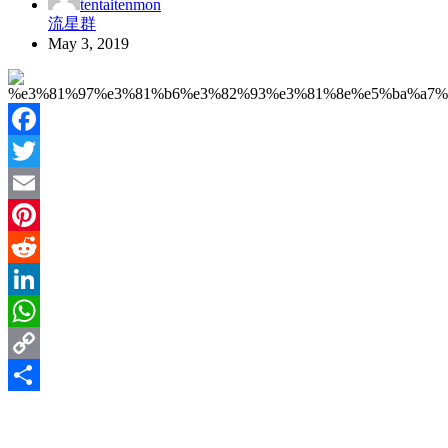
tentaitenmon
流星群
May 3, 2019
Facebook
Twitter
Email
Pinterest
Reddit
LinkedIn
WhatsApp
Copy
Link
Share