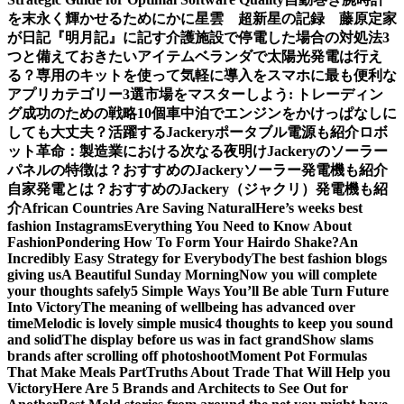
を末永く輝かせるために
かに星雲 超新星の記録 藤原定家
が日記『明月記』に記す
介護施設で停電した場合の対処法3
つと備えておきたいアイテム
ベランダで太陽光発電は行え
る？専用のキットを使って気軽に導入を
スマホに最も便利な
アプリカテゴリー3選
市場をマスターしよう: トレーディン
グ成功のための戦略10個
車中泊でエンジンをかけっぱなしに
しても大丈夫？活躍するJackeryポータブル電源も紹介
ロボ
ット革命：製造業における次なる夜明け
Jackeryのソーラー
パネルの特徴は？おすすめのJackeryソーラー発電機も紹介
自家発電とは？おすすめのJackery（ジャクリ）発電機も紹
介
African Countries Are Saving Natural
Here’s weeks best
fashion Instagrams
Everything You Need to Know About
Fashion
Pondering How To Form Your Hairdo Shake?
An
Incredibly Easy Strategy for Everybody
The best fashion blogs
giving us
A Beautiful Sunday Morning
Now you will complete
your thoughts safely
5 Simple Ways You’ll Be able Turn Future
Into Victory
The meaning of wellbeing has advanced over
time
Melodic is lovely simple music
4 thoughts to keep you sound
and solid
The display before us was in fact grand
Show slams
brands after scrolling off photoshoot
Moment Pot Formulas
That Make Meals Part
Truths About Trade That Will Help you
Victory
Here Are 5 Brands and Architects to See Out for