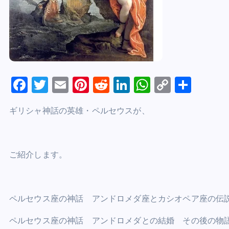
F
T
E
Pi
R
Li
W
C
S
a
wi
m
nt
e
n
h
o
h
ギリシャ神話の英雄・ペルセウスが、
c
tt
ai
er
d
k
at
p
ar
e
er
l
e
di
e
s
y
e
b
st
t
dI
A
Li
ご紹介します。
o
n
p
n
o
p
k
k
ペルセウス座の神話 アンドロメダ座とカシオペア座の伝
ペルセウス座の神話 アンドロメダとの結婚 その後の物