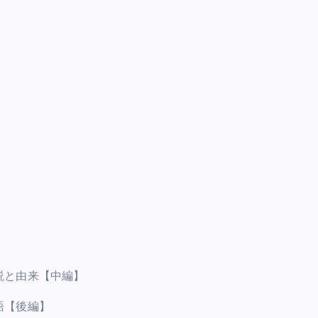
説と由来【中編】
語【後編】