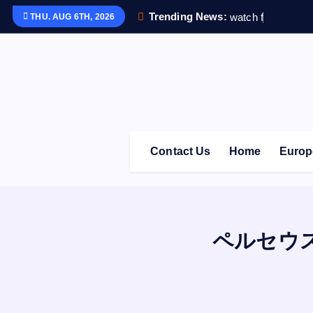
S
Trending News:
w
a
t
c
h
f
i
t
5
で
毎
THU. AUG 6TH, 2026
k
i
p
t
o
c
o
Contact Us
Home
Europ
n
t
e
n
t
ペルセウ