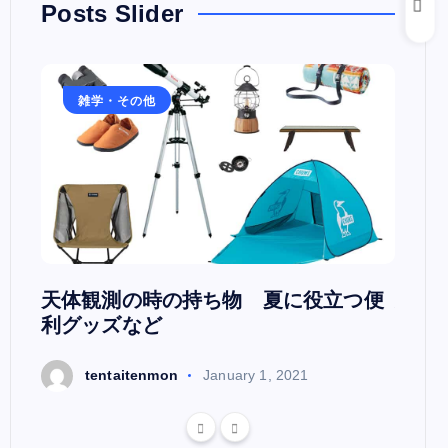
Posts Slider
雑学・その他
雑
日本
天体観測の時の持ち物 夏に役立つ便
天文
利グッズなど
t
tentaitenmon
January 1, 2021