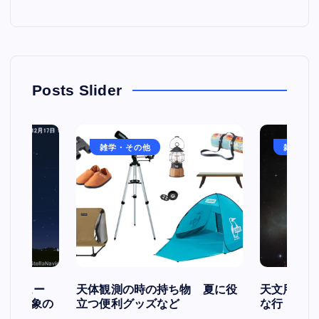
Posts Slider
雑学・その他
雑学・そ
スケジュー
天体観測の時の持ち物 夏に役
天文用語集
天文現象の
立つ便利グッズなど
な行