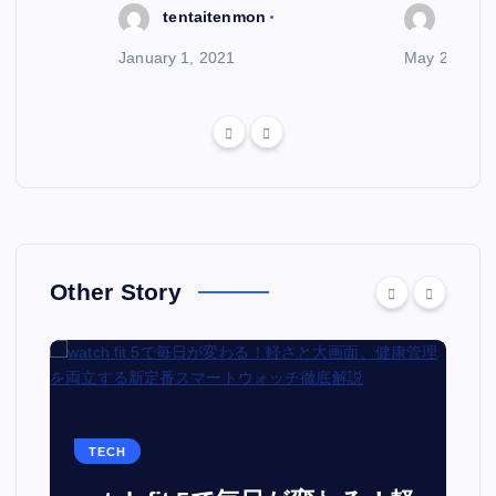
tentaitenmon
tenta
January 1, 2021
May 29, 202
Other Story
TECH