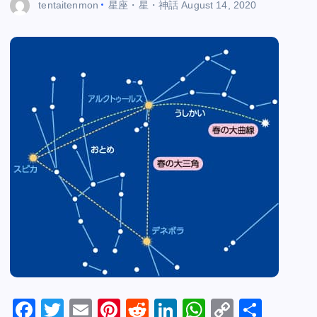
tentaitenmon
星座・星・神話
August 14, 2020
F
T
E
Pi
R
Li
W
C
S