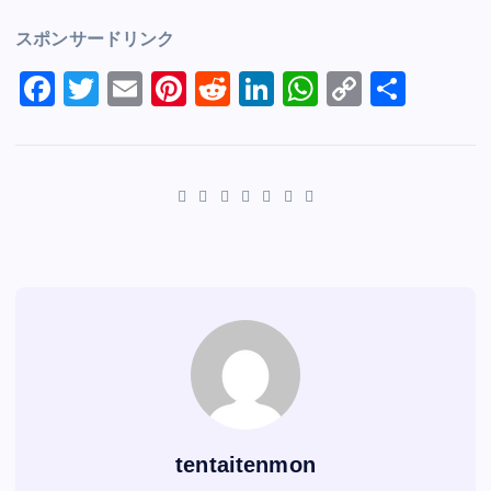
スポンサードリンク
F
T
E
Pi
R
Li
W
C
S
a
wi
m
nt
e
n
h
o
h
c
tt
ai
er
d
k
at
p
ar
e
er
l
e
di
e
s
y
e
b
st
t
dI
A
Li
o
n
p
n
o
p
k
k
tentaitenmon