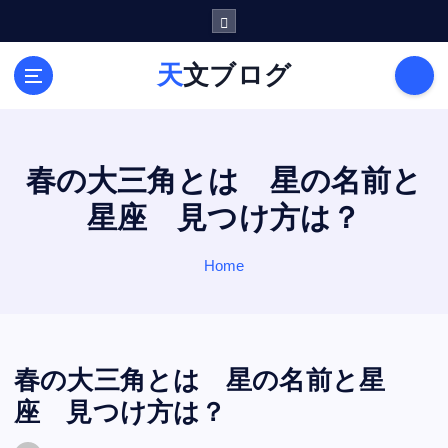
S
k
i
天文ブログ
p
t
o
c
o
春の大三角とは 星の名前と
n
星座 見つけ方は？
t
e
n
Home
t
春の大三角とは 星の名前と星
座 見つけ方は？