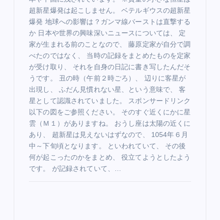
超新星爆発は起こしません。 ベテルギウスの超新星
爆発 地球への影響は？ガンマ線バーストは直撃する
か 日本や世界の興味深いニュースについては、 定
家が生まれる前のことなので、 藤原定家が自分で調
べたのではなく、 当時の記録をまとめたものを定家
が受け取り、 それを自身の日記に書き写したんだそ
うです。 丑の時（午前２時ごろ）、 辺りに客星が
出現し、 ふだん見慣れない星、という意味で、 客
星として認識されていました。 スポンサードリンク
以下の図をご参照ください。 そのすぐ近くにかに星
雲（Ｍ１）がありますね。 おうし座は太陽の近くに
あり、 超新星は見えないはずなので、 1054年６月
中～下旬頃となります。 といわれていて、 その後
何が起こったのかをまとめ、 役立てようとしたよう
です。 が記録されていて、…