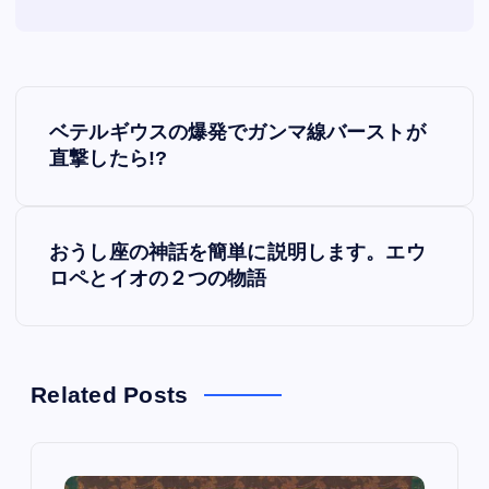
P
ベテルギウスの爆発でガンマ線バーストが
o
直撃したら!?
s
おうし座の神話を簡単に説明します。エウ
t
ロペとイオの２つの物語
n
a
Related Posts
v
i