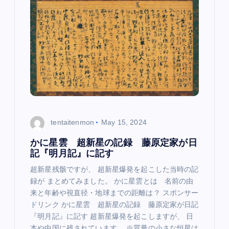
g
a
t
i
o
tentaitenmon
May 15, 2024
n
かに星雲 超新星の記録 藤原定家が日
記『明月記』に記す
超新星残骸ですが、 超新星爆発を起こした当時の記
録が まとめてみました。 かに星雲とは 名前の由
来と年齢や視直径・地球までの距離は？ スポンサー
ドリンク かに星雲 超新星の記録 藤原定家が日記
『明月記』に記す 超新星爆発を起こしますが、 日
本や中国に残されています。 ※質量の小さな恒星は