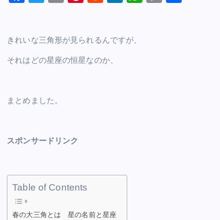
a
wi
m
nt
e
n
h
o
h
c
tt
ai
er
d
k
at
p
ar
e
er
l
e
di
e
s
y
e
きれいな三角形が見られるんですが、
b
st
t
dI
A
Li
それはどの星座の恒星なのか、
o
n
p
n
o
p
k
k
まとめました。
スポンサードリンク
Table of Contents
春の大三角とは 星の名前と星座