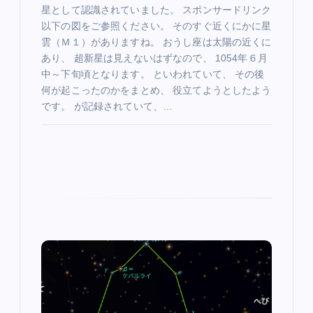
星として認識されていました。 スポンサードリンク
以下の図をご参照ください。 そのすぐ近くにかに星
雲（Ｍ１）がありますね。 おうし座は太陽の近くに
あり、 超新星は見えないはずなので、 1054年６月
中～下旬頃となります。 といわれていて、 その後
何が起こったのかをまとめ、 役立てようとしたよう
です。 が記録されていて、…