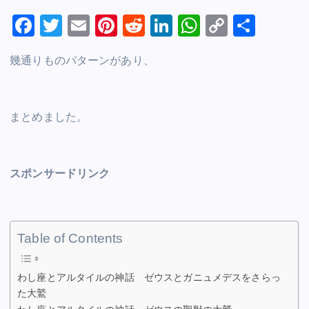
F
T
E
Pi
R
Li
W
C
S
a
wi
m
nt
e
n
h
o
h
幾通りものパターンがあり、
c
tt
ai
er
d
k
at
p
ar
e
er
l
e
di
e
s
y
e
b
st
t
dI
A
Li
まとめました。
o
n
p
n
o
p
k
k
スポンサードリンク
Table of Contents
わし座とアルタイルの神話 ゼウスとガニュメデスをさらっ
た大鷲