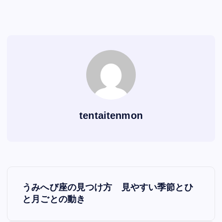
b
st
t
dI
A
Li
o
n
p
n
o
p
k
k
tentaitenmon
P
うみへび座の見つけ方 見やすい季節とひ
o
と月ごとの動き