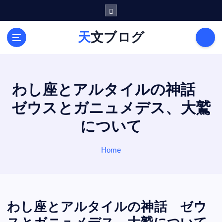
S
k
i
天文ブログ
p
t
o
c
o
わし座とアルタイルの神話
n
ゼウスとガニュメデス、大鷲
t
e
について
n
t
Home
わし座とアルタイルの神話 ゼウ