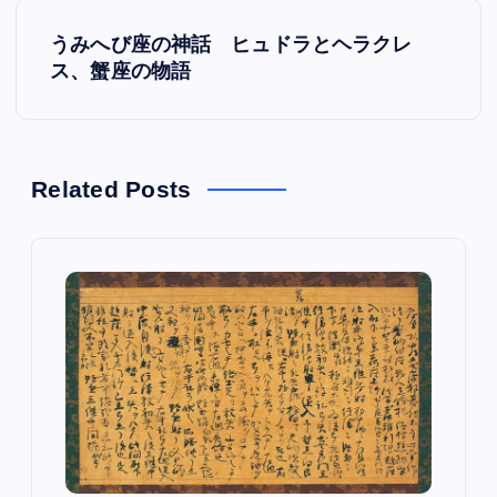
s
うみへび座の神話 ヒュドラとヘラクレ
t
ス、蟹座の物語
n
a
Related Posts
v
i
g
a
t