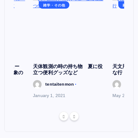
雑学・その他
雑学・そ
スケジュー
天体観測の時の持ち物 夏に役
天文用語集
天文現象の
立つ便利グッズなど
な行
tentaitenmon
tenta
January 1, 2021
May 29, 202