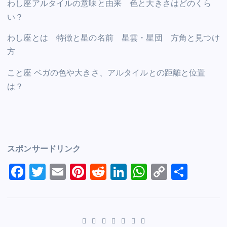
わし座アルタイルの意味と由来 色と大きさはどのくら
い？
わし座とは 特徴と星の名前 星雲・星団 方角と見つけ
方
こと座 ベガの色や大きさ、アルタイルとの距離と位置
は？
スポンサードリンク
F
T
E
Pi
R
Li
W
C
S
a
wi
m
nt
e
n
h
o
h
c
tt
ai
er
d
k
at
p
ar
e
er
l
e
di
e
s
y
e