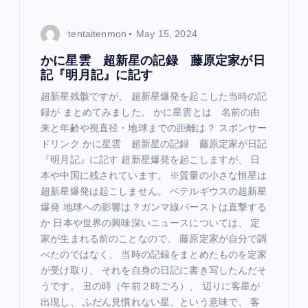
i
o
tentaitenmon
May 15, 2024
n
かに星雲 超新星の記録 藤原定家が日
記『明月記』に記す
超新星残骸ですが、 超新星爆発を起こした当時の記
録が まとめてみました。 かに星雲とは 名前の由
来と年齢や視直径・地球までの距離は？ スポンサー
ドリンク かに星雲 超新星の記録 藤原定家が日記
『明月記』に記す 超新星爆発を起こしますが、 日
本や中国に残されています。 ※質量の小さな恒星は
超新星爆発は起こしません。 ベテルギウスの超新星
爆発 地球への影響は？ガンマ線バーストは直撃する
か 日本や世界の興味深いニュースについては、 定
家が生まれる前のことなので、 藤原定家が自分で調
べたのではなく、 当時の記録をまとめたものを定家
が受け取り、 それを自身の日記に書き写したんだそ
うです。 丑の時（午前２時ごろ）、 辺りに客星が
出現し、 ふだん見慣れない星、という意味で、 客