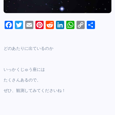
F
T
E
Pi
R
Li
W
C
S
a
wi
m
nt
e
n
h
o
h
c
tt
ai
er
d
k
at
p
ar
e
er
l
e
di
e
s
y
e
どのあたりに出ているのか
b
st
t
dI
A
Li
o
n
p
n
いっかくじゅう座には
o
p
k
k
たくさんあるので、
ぜひ、観測してみてくださいね！