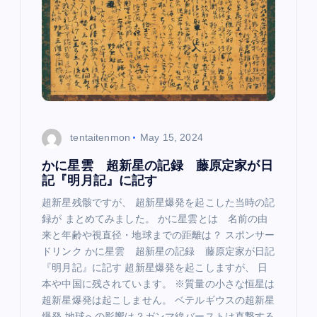
g
a
t
i
o
tentaitenmon
May 15, 2024
n
かに星雲 超新星の記録 藤原定家が日
記『明月記』に記す
超新星残骸ですが、 超新星爆発を起こした当時の記
録が まとめてみました。 かに星雲とは 名前の由
来と年齢や視直径・地球までの距離は？ スポンサー
ドリンク かに星雲 超新星の記録 藤原定家が日記
『明月記』に記す 超新星爆発を起こしますが、 日
本や中国に残されています。 ※質量の小さな恒星は
超新星爆発は起こしません。 ベテルギウスの超新星
爆発 地球への影響は？ガンマ線バーストは直撃する