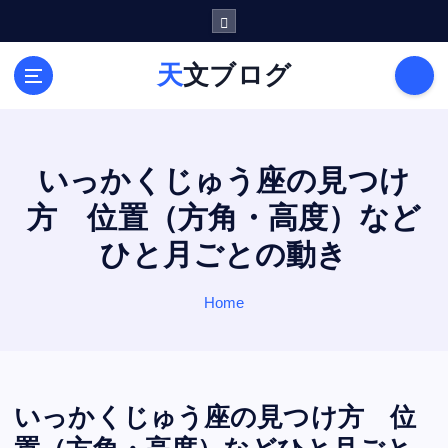
S
k
i
天文ブログ
p
t
o
c
o
いっかくじゅう座の見つけ
n
方 位置（方角・高度）など
t
e
ひと月ごとの動き
n
t
Home
いっかくじゅう座の見つけ方 位