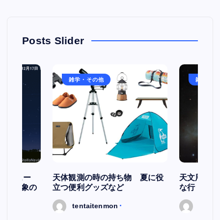
Posts Slider
雑学・その他
雑学・そ
スケジュー
天体観測の時の持ち物 夏に役
天文用語集
天文現象の
立つ便利グッズなど
な行
tentaitenmon
tenta