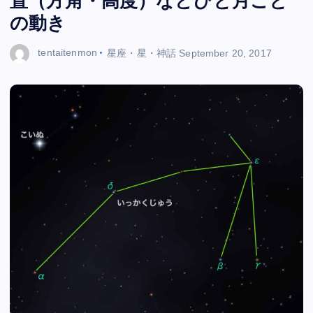
置（方角・高度）などひと月ごと
の動き
tentaitenmon
星座・星・神話
September 20, 2017