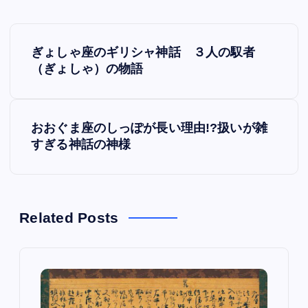
P
ぎょしゃ座のギリシャ神話 ３人の馭者
o
（ぎょしゃ）の物語
s
おおぐま座のしっぽが長い理由!?扱いが雑
t
すぎる神話の神様
n
a
Related Posts
v
i