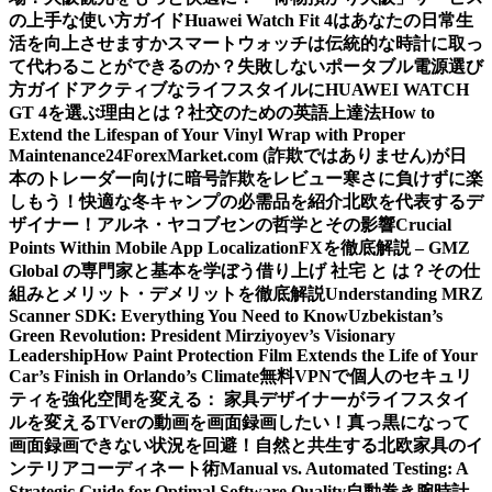
の上手な使い方ガイド
Huawei Watch Fit 4はあなたの日常生
活を向上させますか
スマートウォッチは伝統的な時計に取っ
て代わることができるのか？
失敗しないポータブル電源選び
方ガイド
アクティブなライフスタイルにHUAWEI WATCH
GT 4を選ぶ理由とは？
社交のための英語上達法
How to
Extend the Lifespan of Your Vinyl Wrap with Proper
Maintenance
24ForexMarket.com (詐欺ではありません)が日
本のトレーダー向けに暗号詐欺をレビュー
寒さに負けずに楽
しもう！快適な冬キャンプの必需品を紹介
北欧を代表するデ
ザイナー！アルネ・ヤコブセンの哲学とその影響
Crucial
Points Within Mobile App Localization
FXを徹底解説 – GMZ
Global の専門家と基本を学ぼう
借り上げ 社宅 と は？その仕
組みとメリット・デメリットを徹底解説
Understanding MRZ
Scanner SDK: Everything You Need to Know
Uzbekistan’s
Green Revolution: President Mirziyoyev’s Visionary
Leadership
How Paint Protection Film Extends the Life of Your
Car’s Finish in Orlando’s Climate
無料VPNで個人のセキュリ
ティを強化
空間を変える： 家具デザイナーがライフスタイ
ルを変える
TVerの動画を画面録画したい！真っ黒になって
画面録画できない状況を回避！
自然と共生する北欧家具のイ
ンテリアコーディネート術
Manual vs. Automated Testing: A
Strategic Guide for Optimal Software Quality
自動巻き腕時計