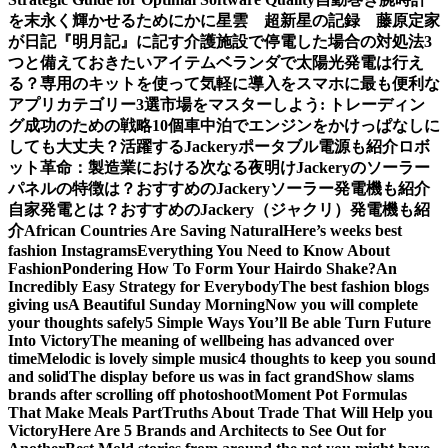
を末永く輝かせるために
かに星雲 超新星の記録 藤原定家
が日記『明月記』に記す
介護施設で停電した場合の対処法3
つと備えておきたいアイテム
ベランダで太陽光発電は行え
る？専用のキットを使って気軽に導入を
スマホに最も便利な
アプリカテゴリー3選
市場をマスターしよう: トレーディン
グ成功のための戦略10個
車中泊でエンジンをかけっぱなしに
しても大丈夫？活躍するJackeryポータブル電源も紹介
ロボ
ット革命：製造業における次なる夜明け
Jackeryのソーラー
パネルの特徴は？おすすめのJackeryソーラー発電機も紹介
自家発電とは？おすすめのJackery（ジャクリ）発電機も紹
介
African Countries Are Saving Natural
Here’s weeks best
fashion Instagrams
Everything You Need to Know About
Fashion
Pondering How To Form Your Hairdo Shake?
An
Incredibly Easy Strategy for Everybody
The best fashion blogs
giving us
A Beautiful Sunday Morning
Now you will complete
your thoughts safely
5 Simple Ways You’ll Be able Turn Future
Into Victory
The meaning of wellbeing has advanced over
time
Melodic is lovely simple music
4 thoughts to keep you sound
and solid
The display before us was in fact grand
Show slams
brands after scrolling off photoshoot
Moment Pot Formulas
That Make Meals Part
Truths About Trade That Will Help you
Victory
Here Are 5 Brands and Architects to See Out for