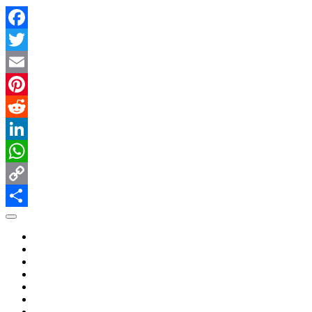
Facebook
Twitter
Email
Pinterest
Reddit
LinkedIn
WhatsApp
Copy
Link
Share