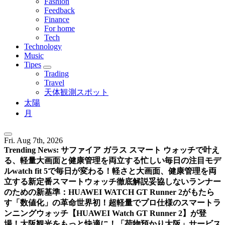
Fashion
Feedback
Finance
For home
Tech
Technology
Music
Tipes
Trading
Travel
天体観測スポット
太陽
月
Fri. Aug 7th, 2026
Trending News:
サファイア ガラス スマート ウォッチで叶え
る、軽量大画面と健康管理を両立する忙しい毎日の注目モデ
ル
watch fit 5で毎日が変わる！軽さと大画面、健康管理を両
立する新定番スマートウォッチ徹底解説
妥協しないランナー
のための新基準：HUAWEI WATCH GT Runner 2がもたら
す「数値化」の革命
世界初！超軽量でプロ仕様のスマートラ
ンニングウォッチ【HUAWEI Watch GT Runner 2】が登
場！
大阪観光をもっと快適に！「荷物預かり大阪」サービス