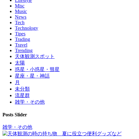
Lifestyle
Misc
Music
News
Tech
Technology
Tipes
Trading
Travel
Trending
天体観測スポット
太陽
惑星・小惑星・彗星
星座・星・神話
月
未分類
流星群
雑学・その他
Posts Slider
雑学・その他