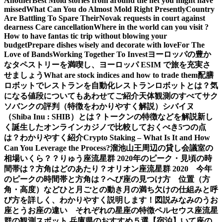
Another
Best Mold stories from around the net you might have
missed
What Can You do Almost Mold Right Presently
Country
Are Battling To Spare Their
Novak requests in court against
dearness Care cancellation
Where in the world can you visit ?
How to have fantas tic trip without blowing your
budget
Prepare dishes wisely and decorate with love
For The
Love of Bands
Working Together To Invest
ヨーロッパの豊か
なタペストリーを満喫し、ヨーロッパ ESIM で旅を充実さ
せましょう
What are stock indices and how to trade them
配膳
ロボットでレストランを自動化
レストランロボットとは？気
になる値段についてもあわせてご紹介
天体観測のすべて
サク
ソバンクの評判（特徴をわかりやすく解説）
シバイヌ
（Shiba Inu : SHIB）とは？トークンの特徴などを解説
新し
く誕生したオンラインカジノで比較しておくべき5つの点
は？わかりやすく紹介
Crypto Staking – What Is It and How
Can You Leverage the Process?
溜池山王周辺の貸し会議室の
相場いくら？？
りゅう座流星群 2020年のピーク・見頃の時
間帯は？方角はどのあたり？
オリオン座流星群 2020 今年
のピークの時間帯と方角は？
へび座の見つけ方 位置（方
角・高度）などひと月ごとの動き
月の満ち欠けの仕組みと呼
び方を詳しく、わかりやすく説明します！図説
みなみのうお
座とうお座の違い それぞれの星座の特徴
ペルセウス座流星
群の観測スポット 兵庫県のおすすめ５選【宿泊】
いて座の