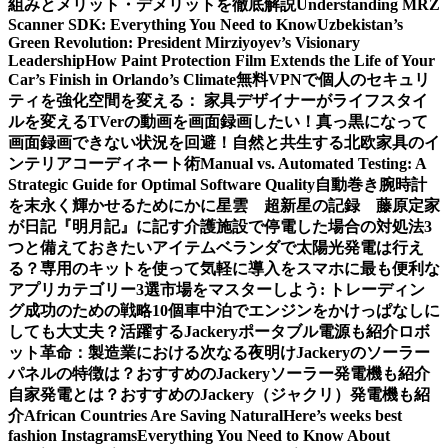
組みとメリット・デメリットを徹底解説
Understanding MRZ
Scanner SDK: Everything You Need to Know
Uzbekistan’s
Green Revolution: President Mirziyoyev’s Visionary
Leadership
How Paint Protection Film Extends the Life of Your
Car’s Finish in Orlando’s Climate
無料VPNで個人のセキュリ
ティを強化
空間を変える： 家具デザイナーがライフスタイ
ルを変える
TVerの動画を画面録画したい！真っ黒になって
画面録画できない状況を回避！
自然と共生する北欧家具のイ
ンテリアコーディネート術
Manual vs. Automated Testing: A
Strategic Guide for Optimal Software Quality
自動巻き腕時計
を末永く輝かせるために
かに星雲 超新星の記録 藤原定家
が日記『明月記』に記す
介護施設で停電した場合の対処法3
つと備えておきたいアイテム
ベランダで太陽光発電は行え
る？専用のキットを使って気軽に導入を
スマホに最も便利な
アプリカテゴリー3選
市場をマスターしよう: トレーディン
グ成功のための戦略10個
車中泊でエンジンをかけっぱなしに
しても大丈夫？活躍するJackeryポータブル電源も紹介
ロボ
ット革命：製造業における次なる夜明け
Jackeryのソーラー
パネルの特徴は？おすすめのJackeryソーラー発電機も紹介
自家発電とは？おすすめのJackery（ジャクリ）発電機も紹
介
African Countries Are Saving Natural
Here’s weeks best
fashion Instagrams
Everything You Need to Know About