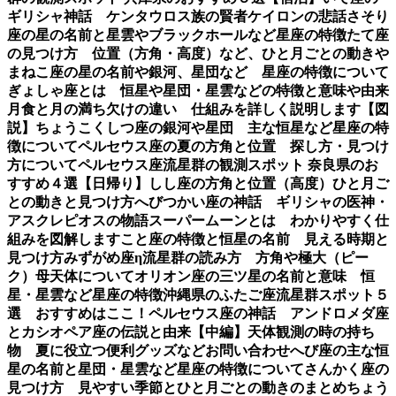
ギリシャ神話 ケンタウロス族の賢者ケイロンの悲話
さそり
座の星の名前と星雲やブラックホールなど星座の特徴
たて座
の見つけ方 位置（方角・高度）など、ひと月ごとの動き
や
まねこ座の星の名前や銀河、星団など 星座の特徴について
ぎょしゃ座とは 恒星や星団・星雲などの特徴と意味や由来
月食と月の満ち欠けの違い 仕組みを詳しく説明します【図
説】
ちょうこくしつ座の銀河や星団 主な恒星など星座の特
徴について
ペルセウス座の夏の方角と位置 探し方・見つけ
方について
ペルセウス座流星群の観測スポット 奈良県のお
すすめ４選【日帰り】
しし座の方角と位置（高度）ひと月ご
との動きと見つけ方
へびつかい座の神話 ギリシャの医神・
アスクレピオスの物語
スーパームーンとは わかりやすく仕
組みを図解します
こと座の特徴と恒星の名前 見える時期と
見つけ方
みずがめ座η流星群の読み方 方角や極大（ピー
ク）母天体について
オリオン座の三ツ星の名前と意味 恒
星・星雲など星座の特徴
沖縄県のふたご座流星群スポット５
選 おすすめはここ！
ペルセウス座の神話 アンドロメダ座
とカシオペア座の伝説と由来【中編】
天体観測の時の持ち
物 夏に役立つ便利グッズなど
お問い合わせ
へび座の主な恒
星の名前と星団・星雲など星座の特徴について
さんかく座の
見つけ方 見やすい季節とひと月ごとの動きのまとめ
ちょう