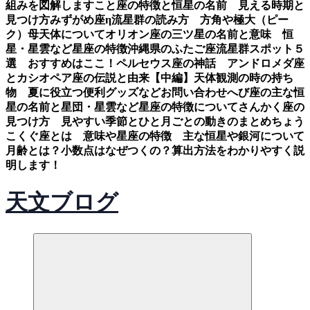
組みを図解します
こと座の特徴と恒星の名前 見える時期と
見つけ方
みずがめ座η流星群の読み方 方角や極大（ピー
ク）母天体について
オリオン座の三ツ星の名前と意味 恒
星・星雲など星座の特徴
沖縄県のふたご座流星群スポット５
選 おすすめはここ！
ペルセウス座の神話 アンドロメダ座
とカシオペア座の伝説と由来【中編】
天体観測の時の持ち
物 夏に役立つ便利グッズなど
お問い合わせ
へび座の主な恒
星の名前と星団・星雲など星座の特徴について
さんかく座の
見つけ方 見やすい季節とひと月ごとの動きのまとめ
ちょう
こくぐ座とは 意味や星座の特徴 主な恒星や銀河について
月齢とは？小数点はなぜつくの？算出方法をわかりやすく説
明します！
天文ブログ