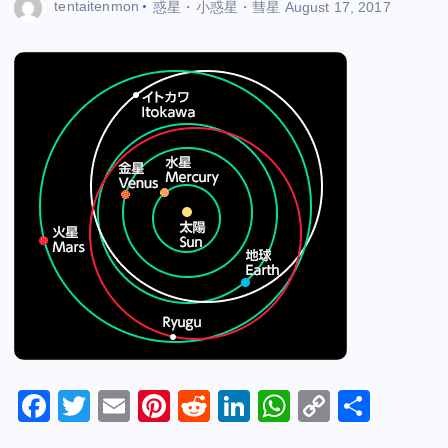
tentaitenmon
惑星・小惑星・彗星
August 17, 2017
F
T
E
Pi
R
Li
W
C
S
a
wi
m
nt
e
n
h
o
h