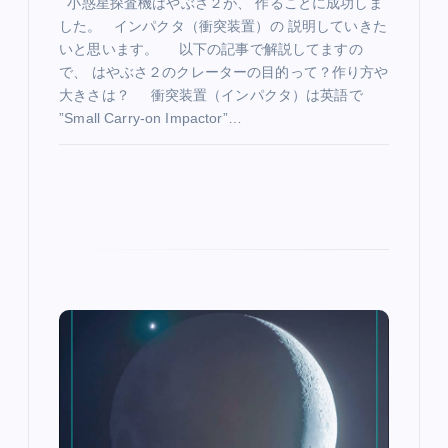
小惑星探査機はやぶさ２が、 作ることに成功しま
した。 インパクタ（衝突装置）の 説明していきた
いと思います。 以下の記事で解説してますの
で、 はやぶさ２のクレーターの目的って？作り方や
大きさは？ 衝突装置（インパクタ）は英語で
”Small Carry-on Impactor”…