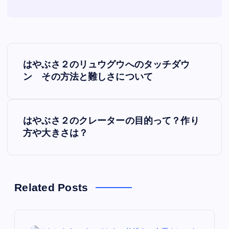
P
はやぶさ２のリュウグウへのタッチダウ
o
ン その方法と難しさについて
s
はやぶさ２のクレーターの目的って？作り
t
方や大きさは？
n
a
Related Posts
v