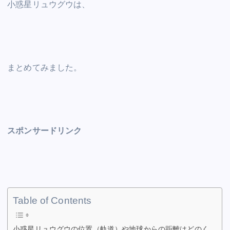
小惑星リュウグウは、
c
tt
ai
er
d
k
at
p
ar
e
er
l
e
di
e
s
y
e
b
st
t
dI
A
Li
o
n
p
n
まとめてみました。
o
p
k
k
スポンサードリンク
Table of Contents
小惑星リュウグウの位置（軌道）や地球からの距離はどのく