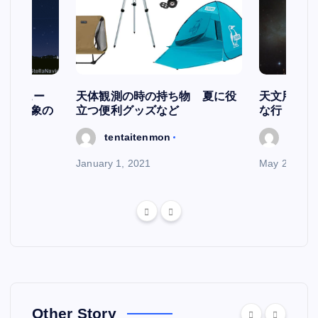
スケジュー
天体観測の時の持ち物 夏に役
天文用語集
天文現象の
立つ便利グッズなど
な行
tentaitenmon
tenta
January 1, 2021
May 29, 202
Other Story