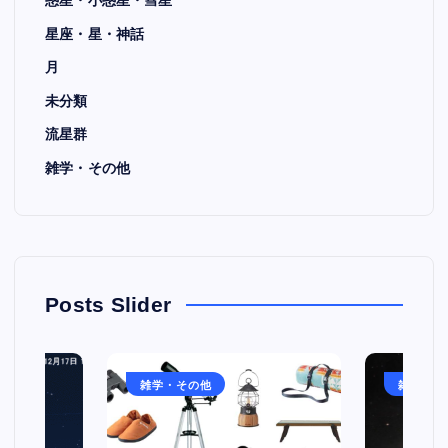
惑星・小惑星・彗星
星座・星・神話
月
未分類
流星群
雑学・その他
Posts Slider
雑学・その他
雑学・そ