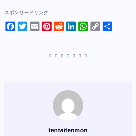
スポンサードリンク
F
T
E
Pi
R
Li
W
C
S
a
wi
m
nt
e
n
h
o
h
c
tt
ai
er
d
k
at
p
ar
e
er
l
e
di
e
s
y
e
b
st
t
dI
A
Li
o
n
p
n
o
p
k
k
tentaitenmon