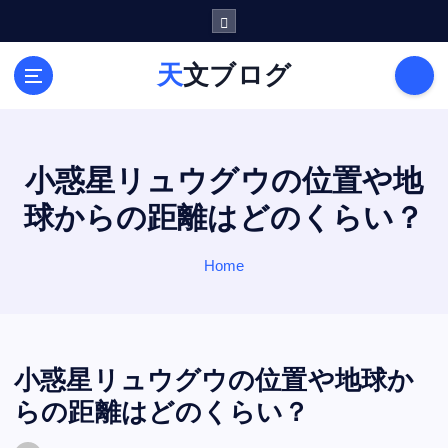
S
k
i
天文ブログ
p
t
o
c
o
小惑星リュウグウの位置や地
n
球からの距離はどのくらい？
t
e
n
Home
t
小惑星リュウグウの位置や地球か
らの距離はどのくらい？