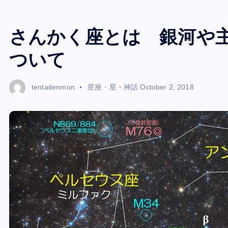
さんかく座とは 銀河や
ついて
tentaitenmon
星座・星・神話
October 2, 2018