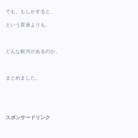
c
tt
ai
er
d
k
at
p
ar
e
er
l
e
di
e
s
y
e
でも、もしかすると、
b
st
t
dI
A
Li
という星座よりも、
o
n
p
n
o
p
k
k
どんな銀河があるのか、
まとめました。
スポンサードリンク