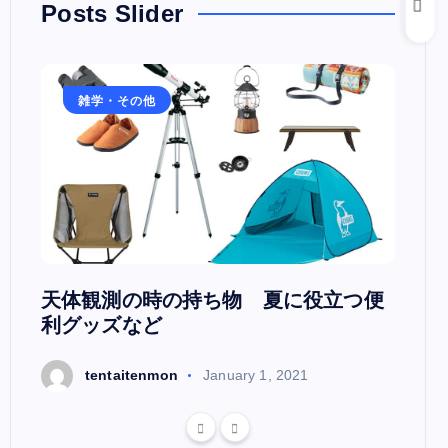
Posts Slider
雑学・その他
雑
日本
天体観測の時の持ち物 夏に役立つ便
天文
利グッズなど
t
tentaitenmon
January 1, 2021