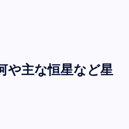
雑学・その他
河や主な恒星など星
天体ショー2020年スケジュール 
で見られる天文現象の一覧
tentaitenmon
May 24, 2019