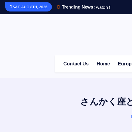
S
Trending News:
w
a
t
c
h
f
i
t
5
で
毎
日
SAT. AUG 8TH, 2026
k
i
p
t
o
c
o
Contact Us
Home
Europ
n
t
e
n
t
さんかく座