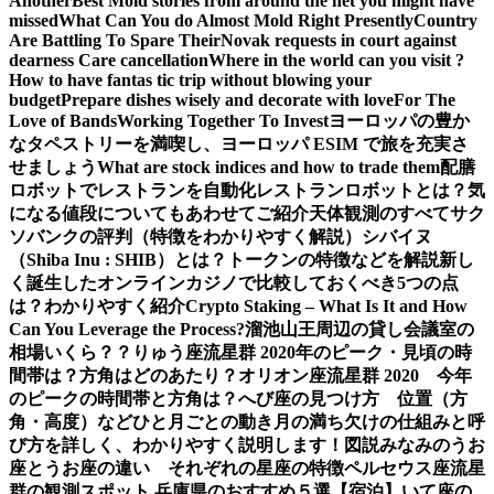
Another
Best Mold stories from around the net you might have
missed
What Can You do Almost Mold Right Presently
Country
Are Battling To Spare Their
Novak requests in court against
dearness Care cancellation
Where in the world can you visit ?
How to have fantas tic trip without blowing your
budget
Prepare dishes wisely and decorate with love
For The
Love of Bands
Working Together To Invest
ヨーロッパの豊か
なタペストリーを満喫し、ヨーロッパ ESIM で旅を充実さ
せましょう
What are stock indices and how to trade them
配膳
ロボットでレストランを自動化
レストランロボットとは？気
になる値段についてもあわせてご紹介
天体観測のすべて
サク
ソバンクの評判（特徴をわかりやすく解説）
シバイヌ
（Shiba Inu : SHIB）とは？トークンの特徴などを解説
新し
く誕生したオンラインカジノで比較しておくべき5つの点
は？わかりやすく紹介
Crypto Staking – What Is It and How
Can You Leverage the Process?
溜池山王周辺の貸し会議室の
相場いくら？？
りゅう座流星群 2020年のピーク・見頃の時
間帯は？方角はどのあたり？
オリオン座流星群 2020 今年
のピークの時間帯と方角は？
へび座の見つけ方 位置（方
角・高度）などひと月ごとの動き
月の満ち欠けの仕組みと呼
び方を詳しく、わかりやすく説明します！図説
みなみのうお
座とうお座の違い それぞれの星座の特徴
ペルセウス座流星
群の観測スポット 兵庫県のおすすめ５選【宿泊】
いて座の