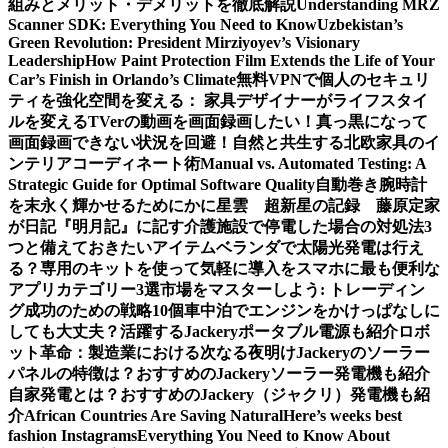
組みとメリット・デメリットを徹底解説
Understanding MRZ
Scanner SDK: Everything You Need to Know
Uzbekistan’s
Green Revolution: President Mirziyoyev’s Visionary
Leadership
How Paint Protection Film Extends the Life of Your
Car’s Finish in Orlando’s Climate
無料VPNで個人のセキュリ
ティを強化
空間を変える： 家具デザイナーがライフスタイ
ルを変える
TVerの動画を画面録画したい！真っ黒になって
画面録画できない状況を回避！
自然と共生する北欧家具のイ
ンテリアコーディネート術
Manual vs. Automated Testing: A
Strategic Guide for Optimal Software Quality
自動巻き腕時計
を末永く輝かせるために
かに星雲 超新星の記録 藤原定家
が日記『明月記』に記す
介護施設で停電した場合の対処法3
つと備えておきたいアイテム
ベランダで太陽光発電は行え
る？専用のキットを使って気軽に導入を
スマホに最も便利な
アプリカテゴリー3選
市場をマスターしよう: トレーディン
グ成功のための戦略10個
車中泊でエンジンをかけっぱなしに
しても大丈夫？活躍するJackeryポータブル電源も紹介
ロボ
ット革命：製造業における次なる夜明け
Jackeryのソーラー
パネルの特徴は？おすすめのJackeryソーラー発電機も紹介
自家発電とは？おすすめのJackery（ジャクリ）発電機も紹
介
African Countries Are Saving Natural
Here’s weeks best
fashion Instagrams
Everything You Need to Know About