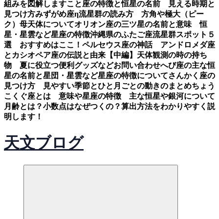
組みを図解します
こと座の特徴と恒星の名前 見える時期と
見つけ方
みずがめ座η流星群の読み方 方角や極大（ピー
ク）母天体について
オリオン座の三ツ星の名前と意味 恒
星・星雲など星座の特徴
沖縄県のふたご座流星群スポット５
選 おすすめはここ！
ペルセウス座の神話 アンドロメダ座
とカシオペア座の伝説と由来【中編】
天体観測の時の持ち
物 夏に役立つ便利グッズなど
お問い合わせ
へび座の主な恒
星の名前と星団・星雲など星座の特徴について
さんかく座の
見つけ方 見やすい季節とひと月ごとの動きのまとめ
ちょう
こくぐ座とは 意味や星座の特徴 主な恒星や銀河について
月齢とは？小数点はなぜつくの？算出方法をわかりやすく説
明します！
天文ブログ