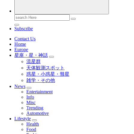
Search
for:
Subscribe
Contact Us
Home
Europe
星座・星・神話
流星群
天体観測スポット
惑星・小惑星・彗星
雑学・その他
News
Entertainment
Info
Misc
Trending
Automotive
Lifestyle
Health
Food