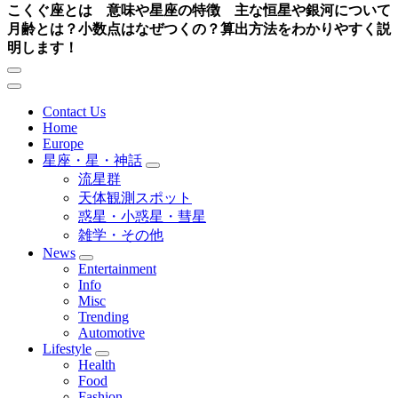
こくぐ座とは 意味や星座の特徴 主な恒星や銀河について
月齢とは？小数点はなぜつくの？算出方法をわかりやすく説
明します！
Contact Us
Home
Europe
星座・星・神話
流星群
天体観測スポット
惑星・小惑星・彗星
雑学・その他
News
Entertainment
Info
Misc
Trending
Automotive
Lifestyle
Health
Food
Fashion