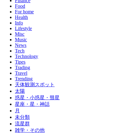
Finance
Food
For home
Health
Info
Lifestyle
Misc
Music
News
Tech
Technology
Tipes
Trading
Travel
Trending
天体観測スポット
太陽
惑星・小惑星・彗星
星座・星・神話
月
未分類
流星群
雑学・その他