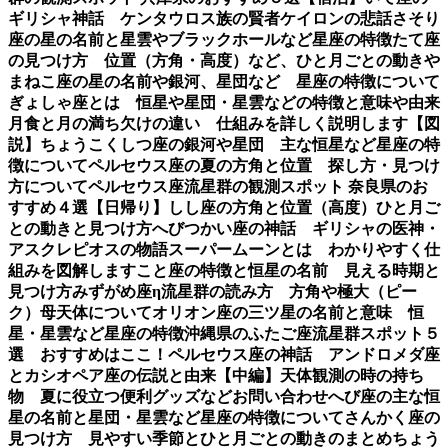
ギリシャ神話 ケンタウロス族の賢者ケイロンの悲話
さそり
座の星の名前と星雲やブラックホールなど星座の特徴
たて座
の見つけ方 位置（方角・高度）など、ひと月ごとの動き
や
まねこ座の星の名前や銀河、星団など 星座の特徴について
ぎょしゃ座とは 恒星や星団・星雲などの特徴と意味や由来
月食と月の満ち欠けの違い 仕組みを詳しく説明します【図
説】
ちょうこくしつ座の銀河や星団 主な恒星など星座の特
徴について
ペルセウス座の夏の方角と位置 探し方・見つけ
方について
ペルセウス座流星群の観測スポット 奈良県のお
すすめ４選【日帰り】
しし座の方角と位置（高度）ひと月ご
との動きと見つけ方
へびつかい座の神話 ギリシャの医神・
アスクレピオスの物語
スーパームーンとは わかりやすく仕
組みを図解します
こと座の特徴と恒星の名前 見える時期と
見つけ方
みずがめ座η流星群の読み方 方角や極大（ピー
ク）母天体について
オリオン座の三ツ星の名前と意味 恒
星・星雲など星座の特徴
沖縄県のふたご座流星群スポット５
選 おすすめはここ！
ペルセウス座の神話 アンドロメダ座
とカシオペア座の伝説と由来【中編】
天体観測の時の持ち
物 夏に役立つ便利グッズなど
お問い合わせ
へび座の主な恒
星の名前と星団・星雲など星座の特徴について
さんかく座の
見つけ方 見やすい季節とひと月ごとの動きのまとめ
ちょう