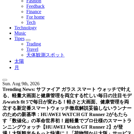
Fashion
Feedback
Finance
For home
Tech
Technology
Music
Tipes
Trading
Travel
天体観測スポット
太陽
月
Sun. Aug 9th, 2026
Trending News:
サファイア ガラス スマート ウォッチで叶え
る、軽量大画面と健康管理を両立する忙しい毎日の注目モデ
ル
watch fit 5で毎日が変わる！軽さと大画面、健康管理を両
立する新定番スマートウォッチ徹底解説
妥協しないランナー
のための新基準：HUAWEI WATCH GT Runner 2がもたら
す「数値化」の革命
世界初！超軽量でプロ仕様のスマートラ
ンニングウォッチ【HUAWEI Watch GT Runner 2】が登
場！
大阪観光をもっと快適に！「荷物預かり大阪」サービス