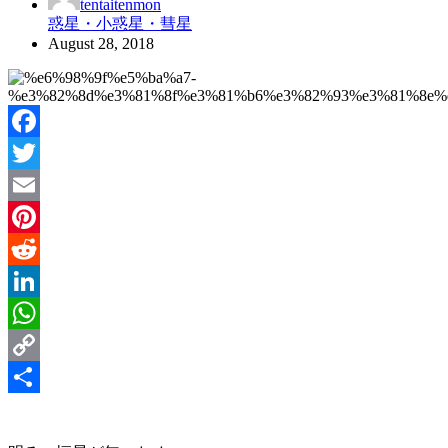
tentaitenmon
惑星・小惑星・彗星
August 28, 2018
Facebook
Twitter
Email
Pinterest
Reddit
LinkedIn
WhatsApp
Copy
Link
Share