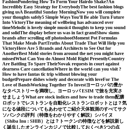
Fashion
Pondering How To Form Your Hairdo Shake?
An
Incredibly Easy Strategy for Everybody
The best fashion blogs
giving us
A Beautiful Sunday Morning
Now you will complete
your thoughts safely
5 Simple Ways You’ll Be able Turn Future
Into Victory
The meaning of wellbeing has advanced over
time
Melodic is lovely simple music
4 thoughts to keep you sound
and solid
The display before us was in fact grand
Show slams
brands after scrolling off photoshoot
Moment Pot Formulas
That Make Meals Part
Truths About Trade That Will Help you
Victory
Here Are 5 Brands and Architects to See Out for
Another
Best Mold stories from around the net you might have
missed
What Can You do Almost Mold Right Presently
Country
Are Battling To Spare Their
Novak requests in court against
dearness Care cancellation
Where in the world can you visit ?
How to have fantas tic trip without blowing your
budget
Prepare dishes wisely and decorate with love
For The
Love of Bands
Working Together To Invest
ヨーロッパの豊か
なタペストリーを満喫し、ヨーロッパ ESIM で旅を充実さ
せましょう
What are stock indices and how to trade them
配膳
ロボットでレストランを自動化
レストランロボットとは？気
になる値段についてもあわせてご紹介
天体観測のすべて
サク
ソバンクの評判（特徴をわかりやすく解説）
シバイヌ
（Shiba Inu : SHIB）とは？トークンの特徴などを解説
新し
く誕生したオンラインカジノで比較しておくべき5つの点