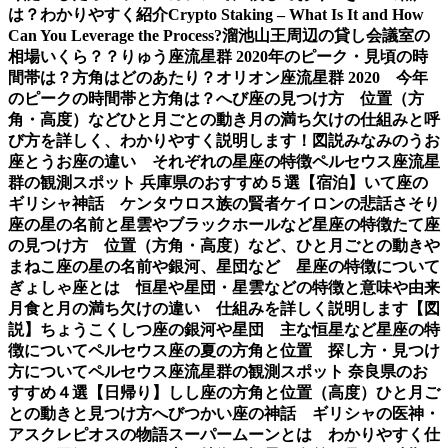
は？わかりやすく紹介
Crypto Staking – What Is It and How
Can You Leverage the Process?
溜池山王周辺の貸し会議室の
相場いくら？？
りゅう座流星群 2020年のピーク・見頃の時
間帯は？方角はどのあたり？
オリオン座流星群 2020 今年
のピークの時間帯と方角は？
へび座の見つけ方 位置（方
角・高度）などひと月ごとの動き
月の満ち欠けの仕組みと呼
び方を詳しく、わかりやすく説明します！図説
みなみのうお
座とうお座の違い それぞれの星座の特徴
ペルセウス座流星
群の観測スポット 兵庫県のおすすめ５選【宿泊】
いて座の
ギリシャ神話 ケンタウロス族の賢者ケイロンの悲話
さそり
座の星の名前と星雲やブラックホールなど星座の特徴
たて座
の見つけ方 位置（方角・高度）など、ひと月ごとの動き
や
まねこ座の星の名前や銀河、星団など 星座の特徴について
ぎょしゃ座とは 恒星や星団・星雲などの特徴と意味や由来
月食と月の満ち欠けの違い 仕組みを詳しく説明します【図
説】
ちょうこくしつ座の銀河や星団 主な恒星など星座の特
徴について
ペルセウス座の夏の方角と位置 探し方・見つけ
方について
ペルセウス座流星群の観測スポット 奈良県のお
すすめ４選【日帰り】
しし座の方角と位置（高度）ひと月ご
との動きと見つけ方
へびつかい座の神話 ギリシャの医神・
アスクレピオスの物語
スーパームーンとは わかりやすく仕