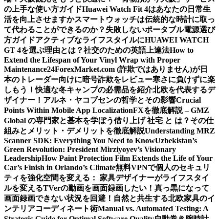
の上手な使い方ガイド
Huawei Watch Fit 4はあなたの日常生
活を向上させますか
スマートウォッチは伝統的な時計に取っ
て代わることができるのか？
失敗しないポータブル電源選び
方ガイド
アクティブなライフスタイルにHUAWEI WATCH
GT 4を選ぶ理由とは？
社交のための英語上達法
How to
Extend the Lifespan of Your Vinyl Wrap with Proper
Maintenance
24ForexMarket.com (詐欺ではありません)が日
本のトレーダー向けに暗号詐欺をレビュー
寒さに負けずに楽
しもう！快適な冬キャンプの必需品を紹介
北欧を代表するデ
ザイナー！アルネ・ヤコブセンの哲学とその影響
Crucial
Points Within Mobile App Localization
FXを徹底解説 – GMZ
Global の専門家と基本を学ぼう
借り上げ 社宅 と は？その仕
組みとメリット・デメリットを徹底解説
Understanding MRZ
Scanner SDK: Everything You Need to Know
Uzbekistan’s
Green Revolution: President Mirziyoyev’s Visionary
Leadership
How Paint Protection Film Extends the Life of Your
Car’s Finish in Orlando’s Climate
無料VPNで個人のセキュリ
ティを強化
空間を変える： 家具デザイナーがライフスタイ
ルを変える
TVerの動画を画面録画したい！真っ黒になって
画面録画できない状況を回避！
自然と共生する北欧家具のイ
ンテリアコーディネート術
Manual vs. Automated Testing: A
Strategic Guide for Optimal Software Quality
自動巻き腕時計