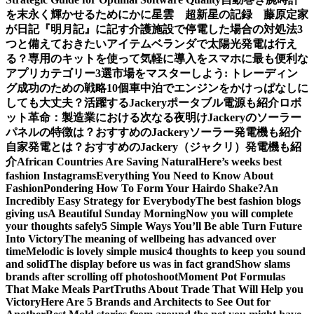
を末永く輝かせるために
かに星雲 超新星の記録 藤原定家
が日記『明月記』に記す
介護施設で停電した場合の対処法3
つと備えておきたいアイテム
ベランダで太陽光発電は行え
る？専用のキットを使って気軽に導入を
スマホに最も便利な
アプリカテゴリー3選
市場をマスターしよう: トレーディン
グ成功のための戦略10個
車中泊でエンジンをかけっぱなしに
しても大丈夫？活躍するJackeryポータブル電源も紹介
ロボ
ット革命：製造業における次なる夜明け
Jackeryのソーラー
パネルの特徴は？おすすめのJackeryソーラー発電機も紹介
自家発電とは？おすすめのJackery（ジャクリ）発電機も紹
介
African Countries Are Saving Natural
Here’s weeks best
fashion Instagrams
Everything You Need to Know About
Fashion
Pondering How To Form Your Hairdo Shake?
An
Incredibly Easy Strategy for Everybody
The best fashion blogs
giving us
A Beautiful Sunday Morning
Now you will complete
your thoughts safely
5 Simple Ways You’ll Be able Turn Future
Into Victory
The meaning of wellbeing has advanced over
time
Melodic is lovely simple music
4 thoughts to keep you sound
and solid
The display before us was in fact grand
Show slams
brands after scrolling off photoshoot
Moment Pot Formulas
That Make Meals Part
Truths About Trade That Will Help you
Victory
Here Are 5 Brands and Architects to See Out for