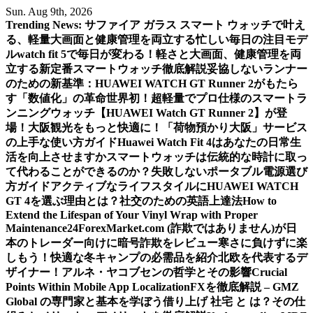
Skip
Sun. Aug 9th, 2026
to
Trending News:
サファイア ガラス スマート ウォッチで叶え
content
る、軽量大画面と健康管理を両立する忙しい毎日の注目モデ
ル
watch fit 5で毎日が変わる！軽さと大画面、健康管理を両
立する新定番スマートウォッチ徹底解説
妥協しないランナー
のための新基準：HUAWEI WATCH GT Runner 2がもたら
す「数値化」の革命
世界初！超軽量でプロ仕様のスマートラ
ンニングウォッチ【HUAWEI Watch GT Runner 2】が登
場！
大阪観光をもっと快適に！「荷物預かり大阪」サービス
の上手な使い方ガイド
Huawei Watch Fit 4はあなたの日常生
活を向上させますか
スマートウォッチは伝統的な時計に取っ
て代わることができるのか？
失敗しないポータブル電源選び
方ガイド
アクティブなライフスタイルにHUAWEI WATCH
GT 4を選ぶ理由とは？
社交のための英語上達法
How to
Extend the Lifespan of Your Vinyl Wrap with Proper
Maintenance
24ForexMarket.com (詐欺ではありません)が日
本のトレーダー向けに暗号詐欺をレビュー
寒さに負けずに楽
しもう！快適な冬キャンプの必需品を紹介
北欧を代表するデ
ザイナー！アルネ・ヤコブセンの哲学とその影響
Crucial
Points Within Mobile App Localization
FXを徹底解説 – GMZ
Global の専門家と基本を学ぼう
借り上げ 社宅 と は？その仕