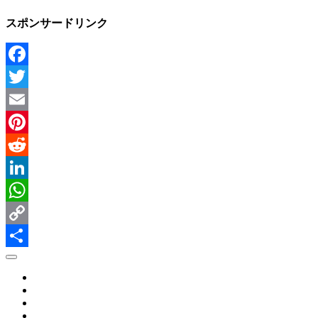
スポンサードリンク
Facebook
Twitter
Email
Pinterest
Reddit
LinkedIn
WhatsApp
Copy
Link
Share