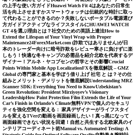
の上手な使い方ガイド
Huawei Watch Fit 4はあなたの日常生
活を向上させますか
スマートウォッチは伝統的な時計に取っ
て代わることができるのか？
失敗しないポータブル電源選び
方ガイド
アクティブなライフスタイルにHUAWEI WATCH
GT 4を選ぶ理由とは？
社交のための英語上達法
How to
Extend the Lifespan of Your Vinyl Wrap with Proper
Maintenance
24ForexMarket.com (詐欺ではありません)が日
本のトレーダー向けに暗号詐欺をレビュー
寒さに負けずに楽
しもう！快適な冬キャンプの必需品を紹介
北欧を代表するデ
ザイナー！アルネ・ヤコブセンの哲学とその影響
Crucial
Points Within Mobile App Localization
FXを徹底解説 – GMZ
Global の専門家と基本を学ぼう
借り上げ 社宅 と は？その仕
組みとメリット・デメリットを徹底解説
Understanding MRZ
Scanner SDK: Everything You Need to Know
Uzbekistan’s
Green Revolution: President Mirziyoyev’s Visionary
Leadership
How Paint Protection Film Extends the Life of Your
Car’s Finish in Orlando’s Climate
無料VPNで個人のセキュリ
ティを強化
空間を変える： 家具デザイナーがライフスタイ
ルを変える
TVerの動画を画面録画したい！真っ黒になって
画面録画できない状況を回避！
自然と共生する北欧家具のイ
ンテリアコーディネート術
Manual vs. Automated Testing: A
Strategic Guide for Optimal Software Quality
自動巻き腕時計