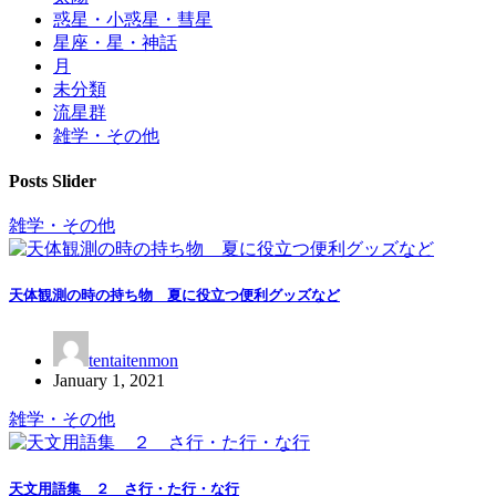
惑星・小惑星・彗星
星座・星・神話
月
未分類
流星群
雑学・その他
Posts Slider
雑学・その他
天体観測の時の持ち物 夏に役立つ便利グッズなど
tentaitenmon
January 1, 2021
雑学・その他
天文用語集 ２ さ行・た行・な行