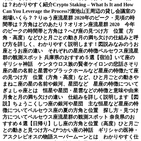
は？わかりやすく紹介
Crypto Staking – What Is It and How
Can You Leverage the Process?
溜池山王周辺の貸し会議室の
相場いくら？？
りゅう座流星群 2020年のピーク・見頃の時
間帯は？方角はどのあたり？
オリオン座流星群 2020 今年
のピークの時間帯と方角は？
へび座の見つけ方 位置（方
角・高度）などひと月ごとの動き
月の満ち欠けの仕組みと呼
び方を詳しく、わかりやすく説明します！図説
みなみのうお
座とうお座の違い それぞれの星座の特徴
ペルセウス座流星
群の観測スポット 兵庫県のおすすめ５選【宿泊】
いて座の
ギリシャ神話 ケンタウロス族の賢者ケイロンの悲話
さそり
座の星の名前と星雲やブラックホールなど星座の特徴
たて座
の見つけ方 位置（方角・高度）など、ひと月ごとの動き
や
まねこ座の星の名前や銀河、星団など 星座の特徴について
ぎょしゃ座とは 恒星や星団・星雲などの特徴と意味や由来
月食と月の満ち欠けの違い 仕組みを詳しく説明します【図
説】
ちょうこくしつ座の銀河や星団 主な恒星など星座の特
徴について
ペルセウス座の夏の方角と位置 探し方・見つけ
方について
ペルセウス座流星群の観測スポット 奈良県のお
すすめ４選【日帰り】
しし座の方角と位置（高度）ひと月ご
との動きと見つけ方
へびつかい座の神話 ギリシャの医神・
アスクレピオスの物語
スーパームーンとは わかりやすく仕