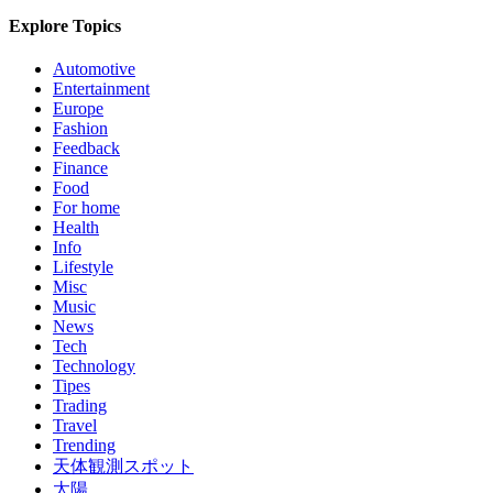
Explore Topics
Automotive
Entertainment
Europe
Fashion
Feedback
Finance
Food
For home
Health
Info
Lifestyle
Misc
Music
News
Tech
Technology
Tipes
Trading
Travel
Trending
天体観測スポット
太陽