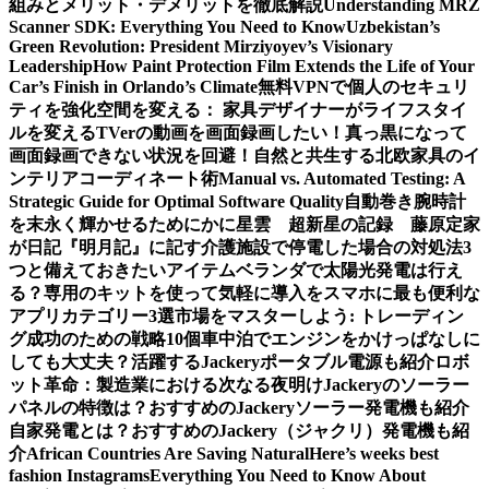
組みとメリット・デメリットを徹底解説
Understanding MRZ
Scanner SDK: Everything You Need to Know
Uzbekistan’s
Green Revolution: President Mirziyoyev’s Visionary
Leadership
How Paint Protection Film Extends the Life of Your
Car’s Finish in Orlando’s Climate
無料VPNで個人のセキュリ
ティを強化
空間を変える： 家具デザイナーがライフスタイ
ルを変える
TVerの動画を画面録画したい！真っ黒になって
画面録画できない状況を回避！
自然と共生する北欧家具のイ
ンテリアコーディネート術
Manual vs. Automated Testing: A
Strategic Guide for Optimal Software Quality
自動巻き腕時計
を末永く輝かせるために
かに星雲 超新星の記録 藤原定家
が日記『明月記』に記す
介護施設で停電した場合の対処法3
つと備えておきたいアイテム
ベランダで太陽光発電は行え
る？専用のキットを使って気軽に導入を
スマホに最も便利な
アプリカテゴリー3選
市場をマスターしよう: トレーディン
グ成功のための戦略10個
車中泊でエンジンをかけっぱなしに
しても大丈夫？活躍するJackeryポータブル電源も紹介
ロボ
ット革命：製造業における次なる夜明け
Jackeryのソーラー
パネルの特徴は？おすすめのJackeryソーラー発電機も紹介
自家発電とは？おすすめのJackery（ジャクリ）発電機も紹
介
African Countries Are Saving Natural
Here’s weeks best
fashion Instagrams
Everything You Need to Know About