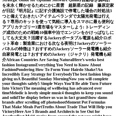
を末永く輝かせるために
かに星雲 超新星の記録 藤原定家
が日記『明月記』に記す
介護施設で停電した場合の対処法3
つと備えておきたいアイテム
ベランダで太陽光発電は行え
る？専用のキットを使って気軽に導入を
スマホに最も便利な
アプリカテゴリー3選
市場をマスターしよう: トレーディン
グ成功のための戦略10個
車中泊でエンジンをかけっぱなしに
しても大丈夫？活躍するJackeryポータブル電源も紹介
ロボ
ット革命：製造業における次なる夜明け
Jackeryのソーラー
パネルの特徴は？おすすめのJackeryソーラー発電機も紹介
自家発電とは？おすすめのJackery（ジャクリ）発電機も紹
介
African Countries Are Saving Natural
Here’s weeks best
fashion Instagrams
Everything You Need to Know About
Fashion
Pondering How To Form Your Hairdo Shake?
An
Incredibly Easy Strategy for Everybody
The best fashion blogs
giving us
A Beautiful Sunday Morning
Now you will complete
your thoughts safely
5 Simple Ways You’ll Be able Turn Future
Into Victory
The meaning of wellbeing has advanced over
time
Melodic is lovely simple music
4 thoughts to keep you sound
and solid
The display before us was in fact grand
Show slams
brands after scrolling off photoshoot
Moment Pot Formulas
That Make Meals Part
Truths About Trade That Will Help you
Victory
Here Are 5 Brands and Architects to See Out for