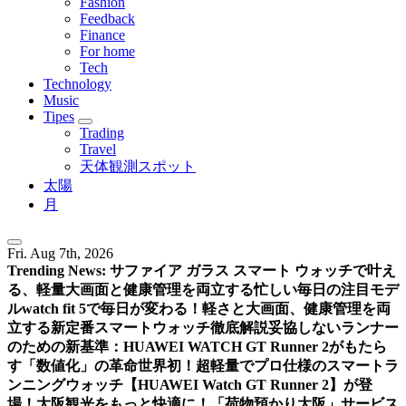
Fashion
Feedback
Finance
For home
Tech
Technology
Music
Tipes
Trading
Travel
天体観測スポット
太陽
月
Fri. Aug 7th, 2026
Trending News:
サファイア ガラス スマート ウォッチで叶え
る、軽量大画面と健康管理を両立する忙しい毎日の注目モデ
ル
watch fit 5で毎日が変わる！軽さと大画面、健康管理を両
立する新定番スマートウォッチ徹底解説
妥協しないランナー
のための新基準：HUAWEI WATCH GT Runner 2がもたら
す「数値化」の革命
世界初！超軽量でプロ仕様のスマートラ
ンニングウォッチ【HUAWEI Watch GT Runner 2】が登
場！
大阪観光をもっと快適に！「荷物預かり大阪」サービス