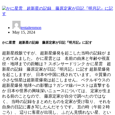
tentaitenmon
May 15, 2024
かに星雲 超新星の記録 藤原定家が日記『明月記』に記す
超新星残骸ですが、 超新星爆発を起こした当時の記録が ま
とめてみました。 かに星雲とは 名前の由来と年齢や視直
径・地球までの距離は？ スポンサードリンク かに星雲 超
新星の記録 藤原定家が日記『明月記』に記す 超新星爆発
を起こしますが、 日本や中国に残されています。 ※質量の
小さな恒星は超新星爆発は起こしません。 ベテルギウスの
超新星爆発 地球への影響は？ガンマ線バーストは直撃する
か 日本や世界の興味深いニュースについては、 定家が生ま
れる前のことなので、 藤原定家が自分で調べたのではな
く、 当時の記録をまとめたものを定家が受け取り、 それを
自身の日記に書き写したんだそうです。 丑の時（午前２時
ごろ）、 辺りに客星が出現し、 ふだん見慣れない星、とい