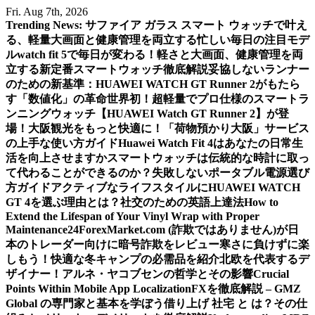
Skip
Fri. Aug 7th, 2026
to
Trending News:
サファイア ガラス スマート ウォッチで叶え
content
る、軽量大画面と健康管理を両立する忙しい毎日の注目モデ
ル
watch fit 5で毎日が変わる！軽さと大画面、健康管理を両
立する新定番スマートウォッチ徹底解説
妥協しないランナー
のための新基準：HUAWEI WATCH GT Runner 2がもたら
す「数値化」の革命
世界初！超軽量でプロ仕様のスマートラ
ンニングウォッチ【HUAWEI Watch GT Runner 2】が登
場！
大阪観光をもっと快適に！「荷物預かり大阪」サービス
の上手な使い方ガイド
Huawei Watch Fit 4はあなたの日常生
活を向上させますか
スマートウォッチは伝統的な時計に取っ
て代わることができるのか？
失敗しないポータブル電源選び
方ガイド
アクティブなライフスタイルにHUAWEI WATCH
GT 4を選ぶ理由とは？
社交のための英語上達法
How to
Extend the Lifespan of Your Vinyl Wrap with Proper
Maintenance
24ForexMarket.com (詐欺ではありません)が日
本のトレーダー向けに暗号詐欺をレビュー
寒さに負けずに楽
しもう！快適な冬キャンプの必需品を紹介
北欧を代表するデ
ザイナー！アルネ・ヤコブセンの哲学とその影響
Crucial
Points Within Mobile App Localization
FXを徹底解説 – GMZ
Global の専門家と基本を学ぼう
借り上げ 社宅 と は？その仕