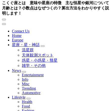
こくぐ座とは 意味や星座の特徴 主な恒星や銀河について
月齢とは？小数点はなぜつくの？算出方法をわかりやすく説
明します！
Contact Us
Home
Europe
星座・星・神話
流星群
天体観測スポット
惑星・小惑星・彗星
雑学・その他
News
Entertainment
Info
Misc
Trending
Automotive
Lifestyle
Health
Food
Fashion