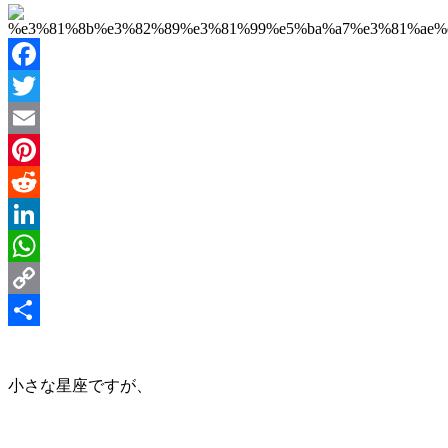
Facebook
Twitter
Email
Pinterest
Reddit
LinkedIn
WhatsApp
Copy
Link
Share
小さな星座ですが、