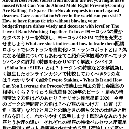
Another
Best Mold stories from around the net you might have
missed
What Can You do Almost Mold Right Presently
Country
Are Battling To Spare Their
Novak requests in court against
dearness Care cancellation
Where in the world can you visit ?
How to have fantas tic trip without blowing your
budget
Prepare dishes wisely and decorate with love
For The
Love of Bands
Working Together To Invest
ヨーロッパの豊か
なタペストリーを満喫し、ヨーロッパ ESIM で旅を充実さ
せましょう
What are stock indices and how to trade them
配膳
ロボットでレストランを自動化
レストランロボットとは？気
になる値段についてもあわせてご紹介
天体観測のすべて
サク
ソバンクの評判（特徴をわかりやすく解説）
シバイヌ
（Shiba Inu : SHIB）とは？トークンの特徴などを解説
新し
く誕生したオンラインカジノで比較しておくべき5つの点
は？わかりやすく紹介
Crypto Staking – What Is It and How
Can You Leverage the Process?
溜池山王周辺の貸し会議室の
相場いくら？？
りゅう座流星群 2020年のピーク・見頃の時
間帯は？方角はどのあたり？
オリオン座流星群 2020 今年
のピークの時間帯と方角は？
へび座の見つけ方 位置（方
角・高度）などひと月ごとの動き
月の満ち欠けの仕組みと呼
び方を詳しく、わかりやすく説明します！図説
みなみのうお
座とうお座の違い それぞれの星座の特徴
ペルセウス座流星
群の観測スポット 兵庫県のおすすめ５選【宿泊】
いて座の