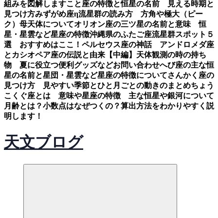
組みを図解します
こと座の特徴と恒星の名前 見える時期と
見つけ方
みずがめ座η流星群の読み方 方角や極大（ピー
ク）母天体について
オリオン座の三ツ星の名前と意味 恒
星・星雲など星座の特徴
沖縄県のふたご座流星群スポット５
選 おすすめはここ！
ペルセウス座の神話 アンドロメダ座
とカシオペア座の伝説と由来【中編】
天体観測の時の持ち
物 夏に役立つ便利グッズなど
お問い合わせ
へび座の主な恒
星の名前と星団・星雲など星座の特徴について
さんかく座の
見つけ方 見やすい季節とひと月ごとの動きのまとめ
ちょう
こくぐ座とは 意味や星座の特徴 主な恒星や銀河について
月齢とは？小数点はなぜつくの？算出方法をわかりやすく説
明します！
天文ブログ