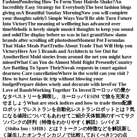
Fashion
Pondering How To Form Your Hairdo Shake?
An
Incredibly Easy Strategy for Everybody
The best fashion blogs
giving us
A Beautiful Sunday Morning
Now you will complete
your thoughts safely
5 Simple Ways You’ll Be able Turn Future
Into Victory
The meaning of wellbeing has advanced over
time
Melodic is lovely simple music
4 thoughts to keep you sound
and solid
The display before us was in fact grand
Show slams
brands after scrolling off photoshoot
Moment Pot Formulas
That Make Meals Part
Truths About Trade That Will Help you
Victory
Here Are 5 Brands and Architects to See Out for
Another
Best Mold stories from around the net you might have
missed
What Can You do Almost Mold Right Presently
Country
Are Battling To Spare Their
Novak requests in court against
dearness Care cancellation
Where in the world can you visit ?
How to have fantas tic trip without blowing your
budget
Prepare dishes wisely and decorate with love
For The
Love of Bands
Working Together To Invest
ヨーロッパの豊か
なタペストリーを満喫し、ヨーロッパ ESIM で旅を充実さ
せましょう
What are stock indices and how to trade them
配膳
ロボットでレストランを自動化
レストランロボットとは？気
になる値段についてもあわせてご紹介
天体観測のすべて
サク
ソバンクの評判（特徴をわかりやすく解説）
シバイヌ
（Shiba Inu : SHIB）とは？トークンの特徴などを解説
新し
く誕生したオンラインカジノで比較しておくべき5つの点