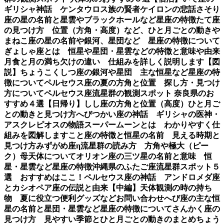
ギリシャ神話 ケンタウロス族の賢者ケイロンの悲話
さそり
座の星の名前と星雲やブラックホールなど星座の特徴
たて座
の見つけ方 位置（方角・高度）など、ひと月ごとの動き
や
まねこ座の星の名前や銀河、星団など 星座の特徴について
ぎょしゃ座とは 恒星や星団・星雲などの特徴と意味や由来
月食と月の満ち欠けの違い 仕組みを詳しく説明します【図
説】
ちょうこくしつ座の銀河や星団 主な恒星など星座の特
徴について
ペルセウス座の夏の方角と位置 探し方・見つけ
方について
ペルセウス座流星群の観測スポット 奈良県のお
すすめ４選【日帰り】
しし座の方角と位置（高度）ひと月ご
との動きと見つけ方
へびつかい座の神話 ギリシャの医神・
アスクレピオスの物語
スーパームーンとは わかりやすく仕
組みを図解します
こと座の特徴と恒星の名前 見える時期と
見つけ方
みずがめ座η流星群の読み方 方角や極大（ピー
ク）母天体について
オリオン座の三ツ星の名前と意味 恒
星・星雲など星座の特徴
沖縄県のふたご座流星群スポット５
選 おすすめはここ！
ペルセウス座の神話 アンドロメダ座
とカシオペア座の伝説と由来【中編】
天体観測の時の持ち
物 夏に役立つ便利グッズなど
お問い合わせ
へび座の主な恒
星の名前と星団・星雲など星座の特徴について
さんかく座の
見つけ方 見やすい季節とひと月ごとの動きのまとめ
ちょう