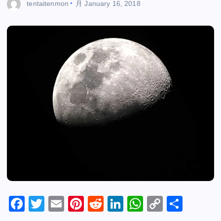
tentaitenmon
月
January 16, 2018
F
T
E
Pi
R
Li
W
C
S
a
wi
m
nt
e
n
h
o
h