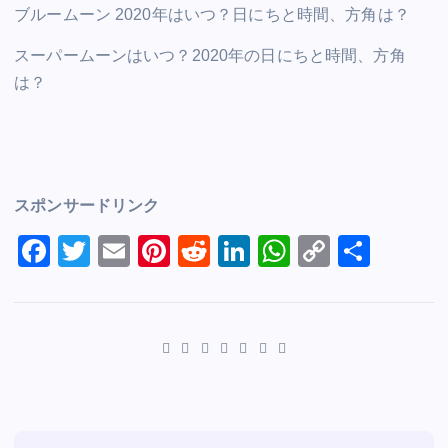
ブルームーン 2020年はいつ？日にちと時間、方角は？
スーパームーンはいつ？2020年の日にちと時間、方角
は？
スポンサードリンク
F
T
E
Pi
R
Li
W
C
S
a
wi
m
nt
e
n
h
o
h
c
tt
ai
er
d
k
at
p
ar
e
er
l
e
di
e
s
y
e
b
st
t
dI
A
Li
o
n
p
n
o
p
k