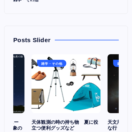
Posts Slider
雑学・その他
雑学・そ
スケジュー
天体観測の時の持ち物 夏に役
天文用語集
天文現象の
立つ便利グッズなど
な行