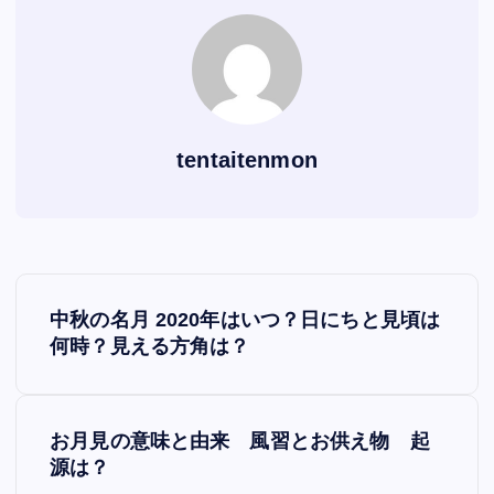
k
tentaitenmon
P
中秋の名月 2020年はいつ？日にちと見頃は
o
何時？見える方角は？
s
お月見の意味と由来 風習とお供え物 起
t
源は？