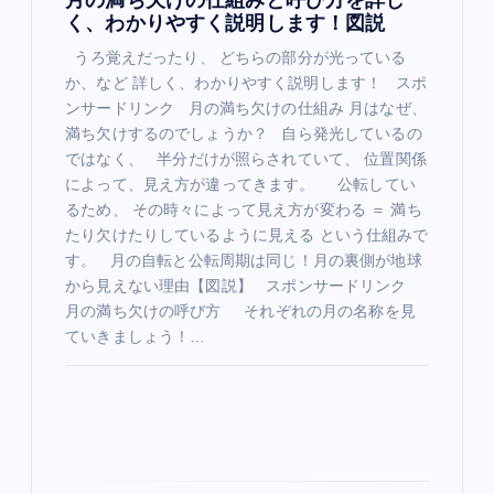
n
月の満ち欠けの仕組みと呼び方を詳し
く、わかりやすく説明します！図説
うろ覚えだったり、 どちらの部分が光っている
か、など 詳しく、わかりやすく説明します！ スポ
ンサードリンク 月の満ち欠けの仕組み 月はなぜ、
満ち欠けするのでしょうか？ 自ら発光しているの
ではなく、 半分だけが照らされていて、 位置関係
によって、見え方が違ってきます。 公転してい
るため、 その時々によって見え方が変わる ＝ 満ち
たり欠けたりしているように見える という仕組みで
す。 月の自転と公転周期は同じ！月の裏側が地球
から見えない理由【図説】 スポンサードリンク
月の満ち欠けの呼び方 それぞれの月の名称を見
ていきましょう！…