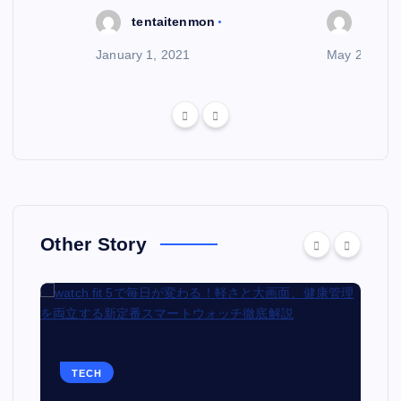
tentaitenmon
tenta
January 1, 2021
May 29, 202
Other Story
TECH