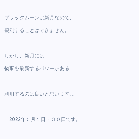
c
tt
ai
er
d
k
at
p
ar
e
er
l
e
di
e
s
y
e
ブラックムーンは新月なので、
b
st
t
dI
A
Li
観測することはできません。
o
n
p
n
o
p
k
k
しかし、新月には
物事を刷新するパワーがある
利用するのは良いと思いますよ！
2022年５月１日・３０日です。