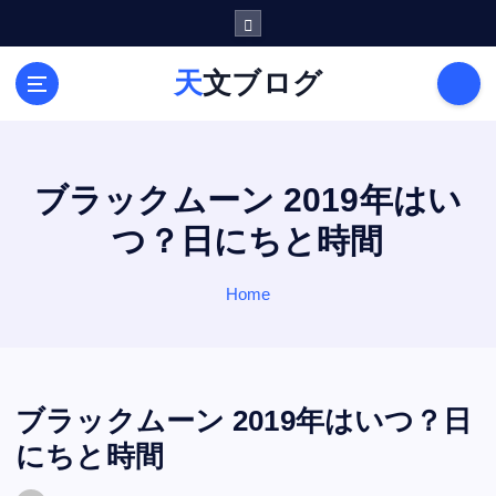
S
k
i
天文ブログ
p
t
o
c
o
ブラックムーン 2019年はい
n
つ？日にちと時間
t
e
n
Home
t
ブラックムーン 2019年はいつ？日
にちと時間